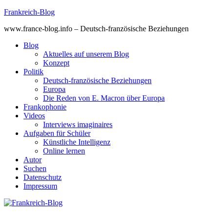
Skip
Frankreich-Blog
to
www.france-blog.info – Deutsch-französische Beziehungen
content
Blog
Aktuelles auf unserem Blog
Konzept
Politik
Deutsch-französische Beziehungen
Europa
Die Reden von E. Macron über Europa
Frankophonie
Videos
Interviews imaginaires
Aufgaben für Schüler
Künstliche Intelligenz
Online lernen
Autor
Suchen
Datenschutz
Impressum