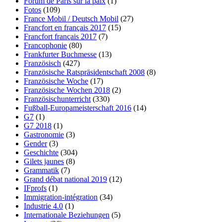
Forum de Paris sur la paix
(1)
Fotos
(109)
France Mobil / Deutsch Mobil
(27)
Francfort en français 2017
(15)
Francfort français 2017
(7)
Francophonie
(80)
Frankfurter Buchmesse
(13)
Französisch
(427)
Französische Ratspräsidentschaft 2008
(8)
Französische Woche
(17)
Französische Wochen 2018
(2)
Französischunterricht
(330)
Fußball-Europameisterschaft 2016
(14)
G7
(1)
G7 2018
(1)
Gastronomie
(3)
Gender
(3)
Geschichte
(304)
Gilets jaunes
(8)
Grammatik
(7)
Grand débat national 2019
(12)
IFprofs
(1)
Immigration-intégration
(34)
Industrie 4.0
(1)
Internationale Beziehungen
(5)