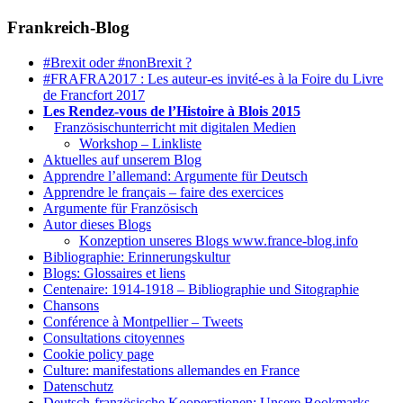
Frankreich-Blog
#Brexit oder #nonBrexit ?
#FRAFRA2017 : Les auteur-es invité-es à la Foire du Livre
de Francfort 2017
Les Rendez-vous de l’Histoire à Blois 2015
1.
Französischunterricht mit digitalen Medien
Workshop – Linkliste
Aktuelles auf unserem Blog
Apprendre l’allemand: Argumente für Deutsch
Apprendre le français – faire des exercices
Argumente für Französisch
Autor dieses Blogs
Konzeption unseres Blogs www.france-blog.info
Bibliographie: Erinnerungskultur
Blogs: Glossaires et liens
Centenaire: 1914-1918 – Bibliographie und Sitographie
Chansons
Conférence à Montpellier – Tweets
Consultations citoyennes
Cookie policy page
Culture: manifestations allemandes en France
Datenschutz
Deutsch-französische Kooperationen: Unsere Bookmarks