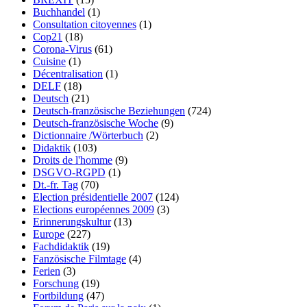
Buchhandel
(1)
Consultation citoyennes
(1)
Cop21
(18)
Corona-Virus
(61)
Cuisine
(1)
Décentralisation
(1)
DELF
(18)
Deutsch
(21)
Deutsch-französische Beziehungen
(724)
Deutsch-französische Woche
(9)
Dictionnaire /Wörterbuch
(2)
Didaktik
(103)
Droits de l'homme
(9)
DSGVO-RGPD
(1)
Dt.-fr. Tag
(70)
Election présidentielle 2007
(124)
Elections européennes 2009
(3)
Erinnerungskultur
(13)
Europe
(227)
Fachdidaktik
(19)
Fanzösische Filmtage
(4)
Ferien
(3)
Forschung
(19)
Fortbildung
(47)