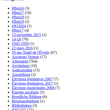
#fbm16
(3)
#fbm17
(10)
#fbm18
(1)
#fbm19
(2)
#JO2024
(1)
#lbm17
(4)
13 novembre 2015
(2)
14-18
(70)
1945-1950
(1)
22 mars 2016
(1)
50 ans Traité de l'Élysée
(67)
Aachener Vertrag
(17)
Allgemein
(764)
Architektur
(19)
Außenpolitik
(15)
Ausstellung
(2)
Élections législatives 2007
(7)
Élections législatives 2017
(1)
Élections municipales 2008
(7)
Énergie nucléaire
(5)
Berufliche Bildung
(6)
Berufsausbildung
(1)
Bibliotheken
(3)
BREXIT
(15)