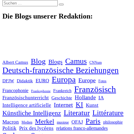
Suche
nach:
Die Blogs unserer Redaktion:
Blog
Camus
Blogs
Albert Camus
CNNum
Deutsch-französische Beziehungen
Europa
Europe
EURO
DFJW
Didaktik
Fotos
Französisch
Francophonie
Frankreich
Frankophonie
Hollande
Französischunterricht
IA
Geschichte
KI
Internet
Intelligence artificielle
Kunst
Literatur
Littérature
Künstliche Intelligenz
Paris
Merkel
Macron
OFAJ
philosophie
Medien
musique
Politik
Prix des lycéens
relations franco-allemandes