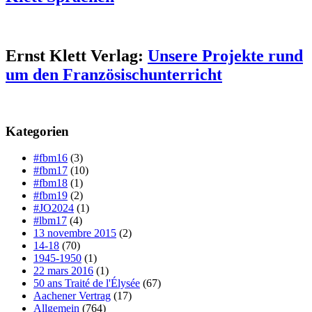
Ernst Klett Verlag:
Unsere Projekte rund
um den Französischunterricht
Kategorien
#fbm16
(3)
#fbm17
(10)
#fbm18
(1)
#fbm19
(2)
#JO2024
(1)
#lbm17
(4)
13 novembre 2015
(2)
14-18
(70)
1945-1950
(1)
22 mars 2016
(1)
50 ans Traité de l'Élysée
(67)
Aachener Vertrag
(17)
Allgemein
(764)