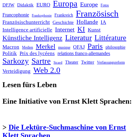
Europa
Europe
EURO
DFJW
Didaktik
Fotos
Französisch
Francophonie
Frankreich
Frankophonie
Hollande
Französischunterricht
IA
Geschichte
KI
Internet
Intelligence artificielle
Kunst
Literatur
Littérature
Künstliche Intelligenz
Paris
Merkel
Macron
OFAJ
philosophie
Medien
musique
Politik
Prix des lycéens
relations franco-allemandes
Sarkozy
Sartre
Twitter
Theater
Verfassungsreform
Sicard
Web 2.0
Verteidigung
Lesen fürs Leben
Eine Initiative von Ernst Klett Sprachen:
>
Die Lektüre-Suchmaschine von Ernst
Klett Sprachen