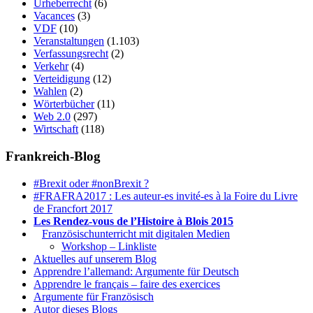
Urheberrecht
(6)
Vacances
(3)
VDF
(10)
Veranstaltungen
(1.103)
Verfassungsrecht
(2)
Verkehr
(4)
Verteidigung
(12)
Wahlen
(2)
Wörterbücher
(11)
Web 2.0
(297)
Wirtschaft
(118)
Frankreich-Blog
#Brexit oder #nonBrexit ?
#FRAFRA2017 : Les auteur-es invité-es à la Foire du Livre
de Francfort 2017
Les Rendez-vous de l’Histoire à Blois 2015
1.
Französischunterricht mit digitalen Medien
Workshop – Linkliste
Aktuelles auf unserem Blog
Apprendre l’allemand: Argumente für Deutsch
Apprendre le français – faire des exercices
Argumente für Französisch
Autor dieses Blogs