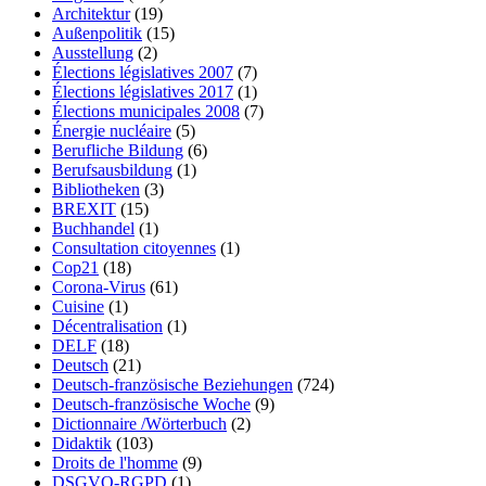
Architektur
(19)
Außenpolitik
(15)
Ausstellung
(2)
Élections législatives 2007
(7)
Élections législatives 2017
(1)
Élections municipales 2008
(7)
Énergie nucléaire
(5)
Berufliche Bildung
(6)
Berufsausbildung
(1)
Bibliotheken
(3)
BREXIT
(15)
Buchhandel
(1)
Consultation citoyennes
(1)
Cop21
(18)
Corona-Virus
(61)
Cuisine
(1)
Décentralisation
(1)
DELF
(18)
Deutsch
(21)
Deutsch-französische Beziehungen
(724)
Deutsch-französische Woche
(9)
Dictionnaire /Wörterbuch
(2)
Didaktik
(103)
Droits de l'homme
(9)
DSGVO-RGPD
(1)