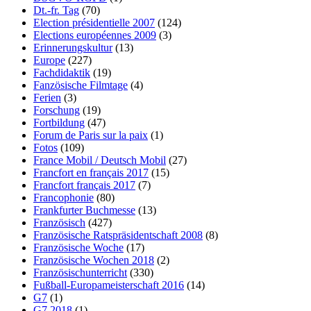
Dt.-fr. Tag
(70)
Election présidentielle 2007
(124)
Elections européennes 2009
(3)
Erinnerungskultur
(13)
Europe
(227)
Fachdidaktik
(19)
Fanzösische Filmtage
(4)
Ferien
(3)
Forschung
(19)
Fortbildung
(47)
Forum de Paris sur la paix
(1)
Fotos
(109)
France Mobil / Deutsch Mobil
(27)
Francfort en français 2017
(15)
Francfort français 2017
(7)
Francophonie
(80)
Frankfurter Buchmesse
(13)
Französisch
(427)
Französische Ratspräsidentschaft 2008
(8)
Französische Woche
(17)
Französische Wochen 2018
(2)
Französischunterricht
(330)
Fußball-Europameisterschaft 2016
(14)
G7
(1)
G7 2018
(1)