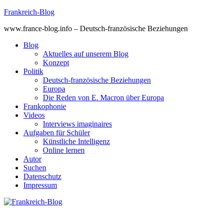
Skip
Frankreich-Blog
to
www.france-blog.info – Deutsch-französische Beziehungen
content
Blog
Aktuelles auf unserem Blog
Konzept
Politik
Deutsch-französische Beziehungen
Europa
Die Reden von E. Macron über Europa
Frankophonie
Videos
Interviews imaginaires
Aufgaben für Schüler
Künstliche Intelligenz
Online lernen
Autor
Suchen
Datenschutz
Impressum