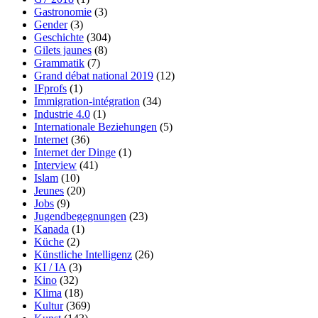
Gastronomie
(3)
Gender
(3)
Geschichte
(304)
Gilets jaunes
(8)
Grammatik
(7)
Grand débat national 2019
(12)
IFprofs
(1)
Immigration-intégration
(34)
Industrie 4.0
(1)
Internationale Beziehungen
(5)
Internet
(36)
Internet der Dinge
(1)
Interview
(41)
Islam
(10)
Jeunes
(20)
Jobs
(9)
Jugendbegegnungen
(23)
Kanada
(1)
Küche
(2)
Künstliche Intelligenz
(26)
KI / IA
(3)
Kino
(32)
Klima
(18)
Kultur
(369)