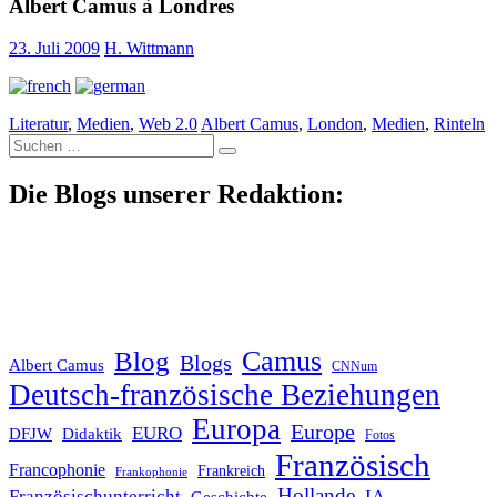
Albert Camus à Londres
23. Juli 2009
H. Wittmann
Literatur
,
Medien
,
Web 2.0
Albert Camus
,
London
,
Medien
,
Rinteln
Suche
nach:
Die Blogs unserer Redaktion:
Blog
Camus
Blogs
Albert Camus
CNNum
Deutsch-französische Beziehungen
Europa
Europe
EURO
DFJW
Didaktik
Fotos
Französisch
Francophonie
Frankreich
Frankophonie
Hollande
Französischunterricht
IA