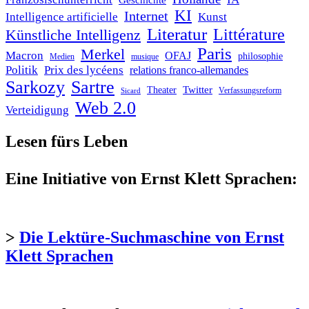
Geschichte
KI
Internet
Intelligence artificielle
Kunst
Literatur
Littérature
Künstliche Intelligenz
Paris
Merkel
Macron
OFAJ
philosophie
Medien
musique
Politik
Prix des lycéens
relations franco-allemandes
Sarkozy
Sartre
Twitter
Theater
Verfassungsreform
Sicard
Web 2.0
Verteidigung
Lesen fürs Leben
Eine Initiative von Ernst Klett Sprachen:
>
Die Lektüre-Suchmaschine von Ernst
Klett Sprachen