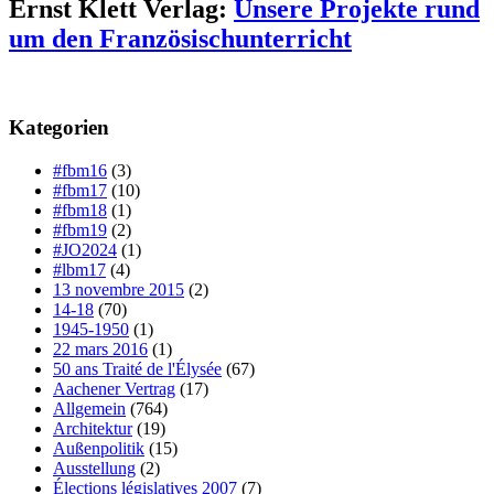
Ernst Klett Verlag:
Unsere Projekte rund
um den Französischunterricht
Kategorien
#fbm16
(3)
#fbm17
(10)
#fbm18
(1)
#fbm19
(2)
#JO2024
(1)
#lbm17
(4)
13 novembre 2015
(2)
14-18
(70)
1945-1950
(1)
22 mars 2016
(1)
50 ans Traité de l'Élysée
(67)
Aachener Vertrag
(17)
Allgemein
(764)
Architektur
(19)
Außenpolitik
(15)
Ausstellung
(2)
Élections législatives 2007
(7)