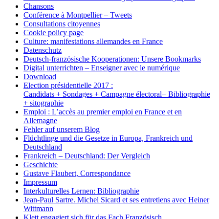
Chansons
Conférence à Montpellier – Tweets
Consultations citoyennes
Cookie policy page
Culture: manifestations allemandes en France
Datenschutz
Deutsch-französische Kooperationen: Unsere Bookmarks
Digital unterrichten – Enseigner avec le numérique
Download
Election présidentielle 2017 :
Candidats + Sondages + Campagne électoral+ Bibliographie
+ sitographie
Emploi : L’accès au premier emploi en France et en
Allemagne
Fehler auf unserem Blog
Flüchtlinge und die Gesetze in Europa, Frankreich und
Deutschland
Frankreich – Deutschland: Der Vergleich
Geschichte
Gustave Flaubert, Correspondance
Impressum
Interkulturelles Lernen: Bibliographie
Jean-Paul Sartre. Michel Sicard et ses entretiens avec Heiner
Wittmann
Klett engagiert sich für das Fach Französisch