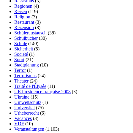
Rassismus
(3)
Regionen
(4)
Reisen
(119)
Religion
(7)
Restaurant
(3)
Rezension
(8)
Schüleraustausch
(38)
Schulbücher
(30)
Schule
(140)
Sicherheit
(5)
Société
(1)
Sport
(21)
Stadtplanung
(10)
Terror
(1)
Terrorismus
(24)
Theater
(24)
Traité de l'Élysée
(11)
UE Présidence française 2008
(3)
Ukraine
(15)
Umweltschutz
(1)
Universität
(75)
Urheberrecht
(6)
Vacances
(3)
VDF
(10)
Veranstaltungen
(1.103)