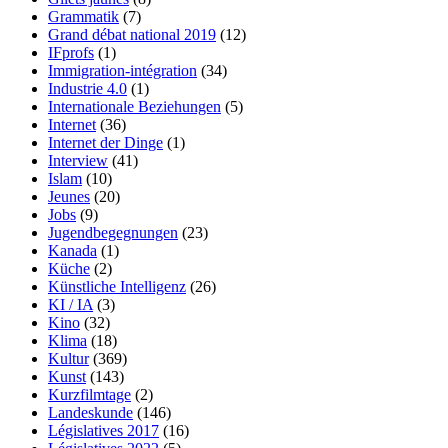
Grammatik
(7)
Grand débat national 2019
(12)
IFprofs
(1)
Immigration-intégration
(34)
Industrie 4.0
(1)
Internationale Beziehungen
(5)
Internet
(36)
Internet der Dinge
(1)
Interview
(41)
Islam
(10)
Jeunes
(20)
Jobs
(9)
Jugendbegegnungen
(23)
Kanada
(1)
Küche
(2)
Künstliche Intelligenz
(26)
KI / IA
(3)
Kino
(32)
Klima
(18)
Kultur
(369)
Kunst
(143)
Kurzfilmtage
(2)
Landeskunde
(146)
Législatives 2017
(16)