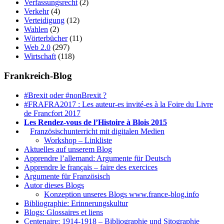
Verfassungsrecht
(2)
Verkehr
(4)
Verteidigung
(12)
Wahlen
(2)
Wörterbücher
(11)
Web 2.0
(297)
Wirtschaft
(118)
Frankreich-Blog
#Brexit oder #nonBrexit ?
#FRAFRA2017 : Les auteur-es invité-es à la Foire du Livre
de Francfort 2017
Les Rendez-vous de l’Histoire à Blois 2015
1.
Französischunterricht mit digitalen Medien
Workshop – Linkliste
Aktuelles auf unserem Blog
Apprendre l’allemand: Argumente für Deutsch
Apprendre le français – faire des exercices
Argumente für Französisch
Autor dieses Blogs
Konzeption unseres Blogs www.france-blog.info
Bibliographie: Erinnerungskultur
Blogs: Glossaires et liens
Centenaire: 1914-1918 – Bibliographie und Sitographie