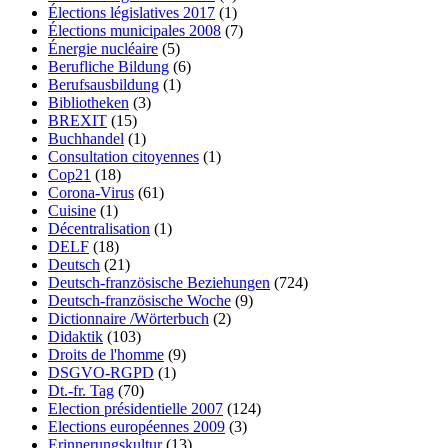
Élections législatives 2017
(1)
Élections municipales 2008
(7)
Énergie nucléaire
(5)
Berufliche Bildung
(6)
Berufsausbildung
(1)
Bibliotheken
(3)
BREXIT
(15)
Buchhandel
(1)
Consultation citoyennes
(1)
Cop21
(18)
Corona-Virus
(61)
Cuisine
(1)
Décentralisation
(1)
DELF
(18)
Deutsch
(21)
Deutsch-französische Beziehungen
(724)
Deutsch-französische Woche
(9)
Dictionnaire /Wörterbuch
(2)
Didaktik
(103)
Droits de l'homme
(9)
DSGVO-RGPD
(1)
Dt.-fr. Tag
(70)
Election présidentielle 2007
(124)
Elections européennes 2009
(3)
Erinnerungskultur
(13)