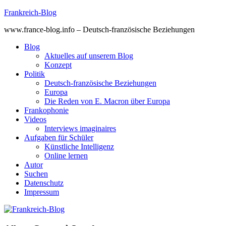
Skip
Frankreich-Blog
to
www.france-blog.info – Deutsch-französische Beziehungen
content
Blog
Aktuelles auf unserem Blog
Konzept
Politik
Deutsch-französische Beziehungen
Europa
Die Reden von E. Macron über Europa
Frankophonie
Videos
Interviews imaginaires
Aufgaben für Schüler
Künstliche Intelligenz
Online lernen
Autor
Suchen
Datenschutz
Impressum