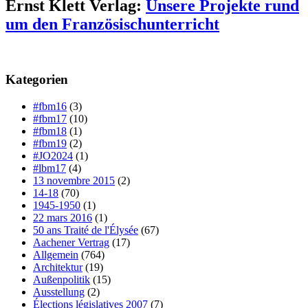
Ernst Klett Verlag:
Unsere Projekte rund
um den Französischunterricht
Kategorien
#fbm16
(3)
#fbm17
(10)
#fbm18
(1)
#fbm19
(2)
#JO2024
(1)
#lbm17
(4)
13 novembre 2015
(2)
14-18
(70)
1945-1950
(1)
22 mars 2016
(1)
50 ans Traité de l'Élysée
(67)
Aachener Vertrag
(17)
Allgemein
(764)
Architektur
(19)
Außenpolitik
(15)
Ausstellung
(2)
Élections législatives 2007
(7)