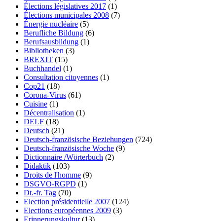
Élections législatives 2017
(1)
Élections municipales 2008
(7)
Énergie nucléaire
(5)
Berufliche Bildung
(6)
Berufsausbildung
(1)
Bibliotheken
(3)
BREXIT
(15)
Buchhandel
(1)
Consultation citoyennes
(1)
Cop21
(18)
Corona-Virus
(61)
Cuisine
(1)
Décentralisation
(1)
DELF
(18)
Deutsch
(21)
Deutsch-französische Beziehungen
(724)
Deutsch-französische Woche
(9)
Dictionnaire /Wörterbuch
(2)
Didaktik
(103)
Droits de l'homme
(9)
DSGVO-RGPD
(1)
Dt.-fr. Tag
(70)
Election présidentielle 2007
(124)
Elections européennes 2009
(3)
Erinnerungskultur
(13)