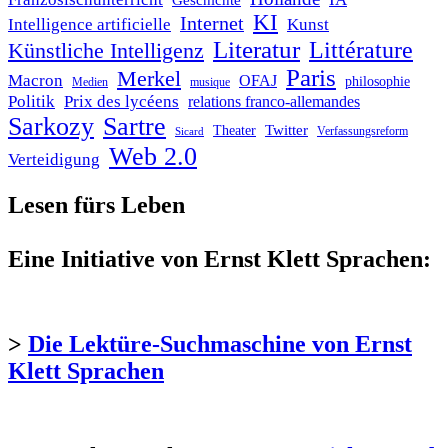
Geschichte
KI
Internet
Intelligence artificielle
Kunst
Literatur
Littérature
Künstliche Intelligenz
Paris
Merkel
Macron
OFAJ
philosophie
Medien
musique
Politik
Prix des lycéens
relations franco-allemandes
Sarkozy
Sartre
Twitter
Theater
Verfassungsreform
Sicard
Web 2.0
Verteidigung
Lesen fürs Leben
Eine Initiative von Ernst Klett Sprachen:
>
Die Lektüre-Suchmaschine von Ernst
Klett Sprachen