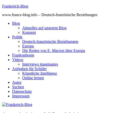
Skip
Frankreich-Blog
to
www.france-blog.info – Deutsch-französische Beziehungen
content
Blog
Aktuelles auf unserem Blog
Konzept
Politik
Deutsch-französische Beziehungen
Europa
Die Reden von E. Macron über Europa
Frankophonie
Videos
Interviews imaginaires
Aufgaben für Schüler
Künstliche Intelligenz
Online lernen
Autor
Suchen
Datenschutz
Impressum