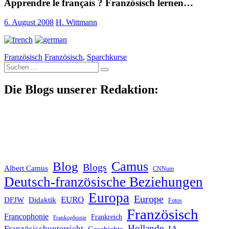
Apprendre le français ? Französisch lernen…
6. August 2008
H. Wittmann
Französisch
Französisch
,
Sparchkurse
Suche
nach:
Die Blogs unserer Redaktion:
Blog
Camus
Blogs
Albert Camus
CNNum
Deutsch-französische Beziehungen
Europa
Europe
EURO
DFJW
Didaktik
Fotos
Französisch
Francophonie
Frankreich
Frankophonie
Hollande
Französischunterricht
IA