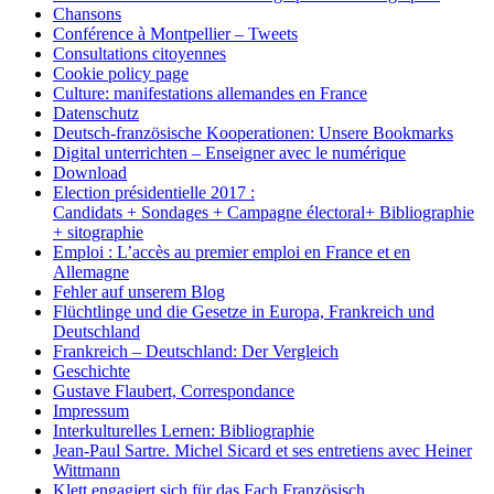
Chansons
Conférence à Montpellier – Tweets
Consultations citoyennes
Cookie policy page
Culture: manifestations allemandes en France
Datenschutz
Deutsch-französische Kooperationen: Unsere Bookmarks
Digital unterrichten – Enseigner avec le numérique
Download
Election présidentielle 2017 :
Candidats + Sondages + Campagne électoral+ Bibliographie
+ sitographie
Emploi : L’accès au premier emploi en France et en
Allemagne
Fehler auf unserem Blog
Flüchtlinge und die Gesetze in Europa, Frankreich und
Deutschland
Frankreich – Deutschland: Der Vergleich
Geschichte
Gustave Flaubert, Correspondance
Impressum
Interkulturelles Lernen: Bibliographie
Jean-Paul Sartre. Michel Sicard et ses entretiens avec Heiner
Wittmann
Klett engagiert sich für das Fach Französisch