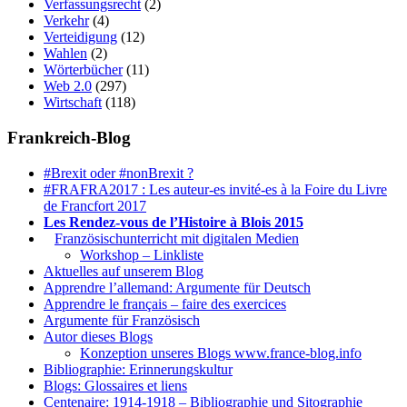
Verfassungsrecht
(2)
Verkehr
(4)
Verteidigung
(12)
Wahlen
(2)
Wörterbücher
(11)
Web 2.0
(297)
Wirtschaft
(118)
Frankreich-Blog
#Brexit oder #nonBrexit ?
#FRAFRA2017 : Les auteur-es invité-es à la Foire du Livre
de Francfort 2017
Les Rendez-vous de l’Histoire à Blois 2015
1.
Französischunterricht mit digitalen Medien
Workshop – Linkliste
Aktuelles auf unserem Blog
Apprendre l’allemand: Argumente für Deutsch
Apprendre le français – faire des exercices
Argumente für Französisch
Autor dieses Blogs
Konzeption unseres Blogs www.france-blog.info
Bibliographie: Erinnerungskultur
Blogs: Glossaires et liens
Centenaire: 1914-1918 – Bibliographie und Sitographie