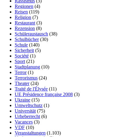
Rassismus
(3)
Regionen
(4)
Reisen
(119)
Religion
(7)
Restaurant
(3)
Rezension
(8)
Schüleraustausch
(38)
Schulbücher
(30)
Schule
(140)
Sicherheit
(5)
Société
(1)
Sport
(21)
Stadtplanung
(10)
Terror
(1)
Terrorismus
(24)
Theater
(24)
Traité de l'Élysée
(11)
UE Présidence française 2008
(3)
Ukraine
(15)
Umweltschutz
(1)
Universität
(75)
Urheberrecht
(6)
Vacances
(3)
VDF
(10)
Veranstaltungen
(1.103)