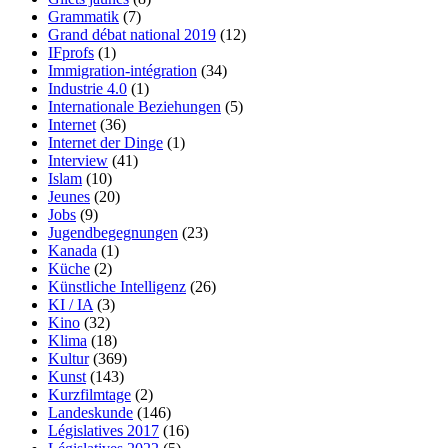
Grammatik
(7)
Grand débat national 2019
(12)
IFprofs
(1)
Immigration-intégration
(34)
Industrie 4.0
(1)
Internationale Beziehungen
(5)
Internet
(36)
Internet der Dinge
(1)
Interview
(41)
Islam
(10)
Jeunes
(20)
Jobs
(9)
Jugendbegegnungen
(23)
Kanada
(1)
Küche
(2)
Künstliche Intelligenz
(26)
KI / IA
(3)
Kino
(32)
Klima
(18)
Kultur
(369)
Kunst
(143)
Kurzfilmtage
(2)
Landeskunde
(146)
Législatives 2017
(16)