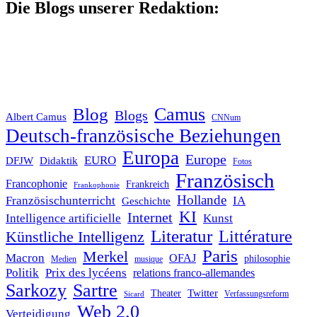
Die Blogs unserer Redaktion:
Blog
Camus
Blogs
Albert Camus
CNNum
Deutsch-französische Beziehungen
Europa
Europe
EURO
DFJW
Didaktik
Fotos
Französisch
Francophonie
Frankreich
Frankophonie
Hollande
Französischunterricht
IA
Geschichte
KI
Internet
Intelligence artificielle
Kunst
Literatur
Littérature
Künstliche Intelligenz
Paris
Merkel
Macron
OFAJ
philosophie
Medien
musique
Politik
Prix des lycéens
relations franco-allemandes
Sarkozy
Sartre
Twitter
Theater
Verfassungsreform
Sicard
Web 2.0
Verteidigung