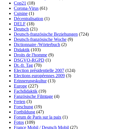
Cop21
(18)
Corona-Virus
(61)
Cuisine
(1)
Décentralisation
(1)
DELF
(18)
Deutsch
(21)
Deutsch-französische Beziehungen
(724)
Deutsch-französische Woche
(9)
Dictionnaire /Wörterbuch
(2)
Didaktik
(103)
Droits de l'homme
(9)
DSGVO-RGPD
(1)
Dt.-fr. Tag
(70)
Election présidentielle 2007
(124)
Elections européennes 2009
(3)
Erinnerungskultur
(13)
Europe
(227)
Fachdidaktik
(19)
Fanzösische Filmtage
(4)
Ferien
(3)
Forschung
(19)
Fortbildung
(47)
Forum de Paris sur la paix
(1)
Fotos
(109)
France Mobil / Deutsch Mobil
(27)