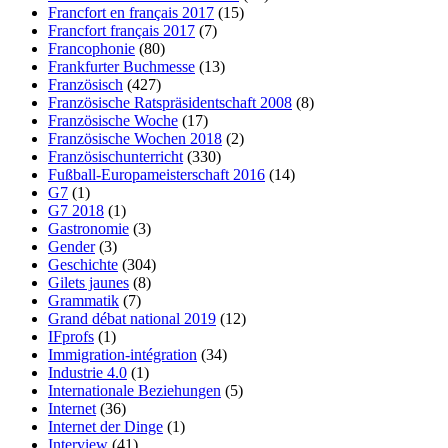
Francfort en français 2017
(15)
Francfort français 2017
(7)
Francophonie
(80)
Frankfurter Buchmesse
(13)
Französisch
(427)
Französische Ratspräsidentschaft 2008
(8)
Französische Woche
(17)
Französische Wochen 2018
(2)
Französischunterricht
(330)
Fußball-Europameisterschaft 2016
(14)
G7
(1)
G7 2018
(1)
Gastronomie
(3)
Gender
(3)
Geschichte
(304)
Gilets jaunes
(8)
Grammatik
(7)
Grand débat national 2019
(12)
IFprofs
(1)
Immigration-intégration
(34)
Industrie 4.0
(1)
Internationale Beziehungen
(5)
Internet
(36)
Internet der Dinge
(1)
Interview
(41)