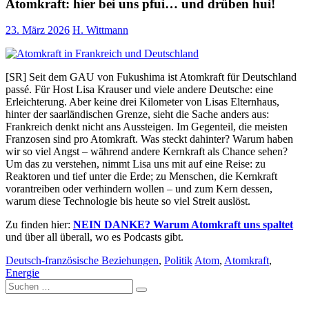
Atomkraft: hier bei uns pfui… und drüben hui!
23. März 2026
H. Wittmann
[SR] Seit dem GAU von Fukushima ist Atomkraft für Deutschland
passé. Für Host Lisa Krauser und viele andere Deutsche: eine
Erleichterung. Aber keine drei Kilometer von Lisas Elternhaus,
hinter der saarländischen Grenze, sieht die Sache anders aus:
Frankreich denkt nicht ans Aussteigen. Im Gegenteil, die meisten
Franzosen sind pro Atomkraft. Was steckt dahinter? Warum haben
wir so viel Angst – während andere Kernkraft als Chance sehen?
Um das zu verstehen, nimmt Lisa uns mit auf eine Reise: zu
Reaktoren und tief unter die Erde; zu Menschen, die Kernkraft
vorantreiben oder verhindern wollen – und zum Kern dessen,
warum diese Technologie bis heute so viel Streit auslöst.
Zu finden hier:
NEIN DANKE? Warum Atomkraft uns spaltet
und über all überall, wo es Podcasts gibt.
Deutsch-französische Beziehungen
,
Politik
Atom
,
Atomkraft
,
Energie
Suche
nach: