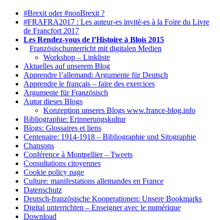
#Brexit oder #nonBrexit ?
#FRAFRA2017 : Les auteur-es invité-es à la Foire du Livre
de Francfort 2017
Les Rendez-vous de l’Histoire à Blois 2015
1.
Französischunterricht mit digitalen Medien
Workshop – Linkliste
Aktuelles auf unserem Blog
Apprendre l’allemand: Argumente für Deutsch
Apprendre le français – faire des exercices
Argumente für Französisch
Autor dieses Blogs
Konzeption unseres Blogs www.france-blog.info
Bibliographie: Erinnerungskultur
Blogs: Glossaires et liens
Centenaire: 1914-1918 – Bibliographie und Sitographie
Chansons
Conférence à Montpellier – Tweets
Consultations citoyennes
Cookie policy page
Culture: manifestations allemandes en France
Datenschutz
Deutsch-französische Kooperationen: Unsere Bookmarks
Digital unterrichten – Enseigner avec le numérique
Download