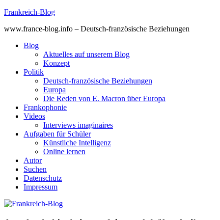
Skip
Frankreich-Blog
to
www.france-blog.info – Deutsch-französische Beziehungen
content
Blog
Aktuelles auf unserem Blog
Konzept
Politik
Deutsch-französische Beziehungen
Europa
Die Reden von E. Macron über Europa
Frankophonie
Videos
Interviews imaginaires
Aufgaben für Schüler
Künstliche Intelligenz
Online lernen
Autor
Suchen
Datenschutz
Impressum