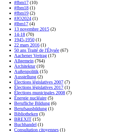
#fbm17
(10)
#fbm18
(1)
#fbm19
(2)
#JO2024
(1)
#lbm17
(4)
13 novembre 2015
(2)
14-18
(70)
1945-1950
(1)
22 mars 2016
(1)
50 ans Traité de l'Élysée
(67)
Aachener Vertrag
(17)
Allgemein
(764)
Architektur
(19)
Außenpolitik
(15)
Ausstellung
(2)
Élections législatives 2007
(7)
Élections législatives 2017
(1)
Élections municipales 2008
(7)
Énergie nucléaire
(5)
Berufliche Bildung
(6)
Berufsausbildung
(1)
Bibliotheken
(3)
BREXIT
(15)
Buchhandel
(1)
Consultation citoyennes
(1)