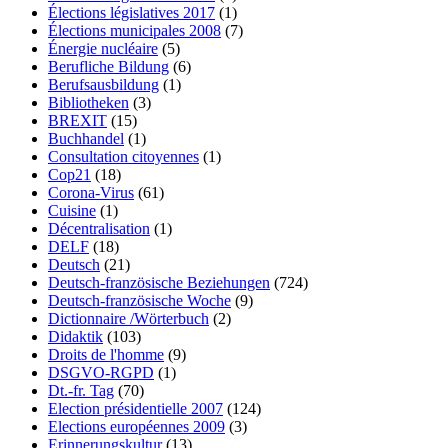
Élections législatives 2017
(1)
Élections municipales 2008
(7)
Énergie nucléaire
(5)
Berufliche Bildung
(6)
Berufsausbildung
(1)
Bibliotheken
(3)
BREXIT
(15)
Buchhandel
(1)
Consultation citoyennes
(1)
Cop21
(18)
Corona-Virus
(61)
Cuisine
(1)
Décentralisation
(1)
DELF
(18)
Deutsch
(21)
Deutsch-französische Beziehungen
(724)
Deutsch-französische Woche
(9)
Dictionnaire /Wörterbuch
(2)
Didaktik
(103)
Droits de l'homme
(9)
DSGVO-RGPD
(1)
Dt.-fr. Tag
(70)
Election présidentielle 2007
(124)
Elections européennes 2009
(3)
Erinnerungskultur
(13)