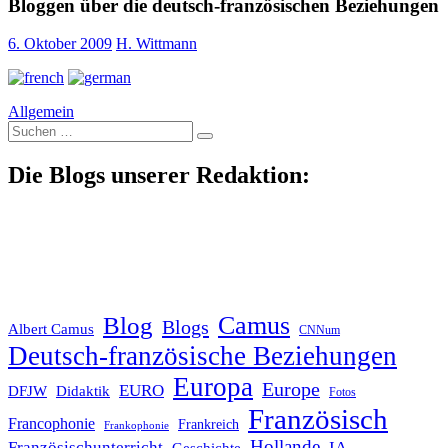
Bloggen über die deutsch-französischen Beziehungen
6. Oktober 2009
H. Wittmann
Allgemein
Suche
nach:
Die Blogs unserer Redaktion:
Blog
Camus
Blogs
Albert Camus
CNNum
Deutsch-französische Beziehungen
Europa
Europe
EURO
DFJW
Didaktik
Fotos
Französisch
Francophonie
Frankreich
Frankophonie
Hollande
Französischunterricht
IA