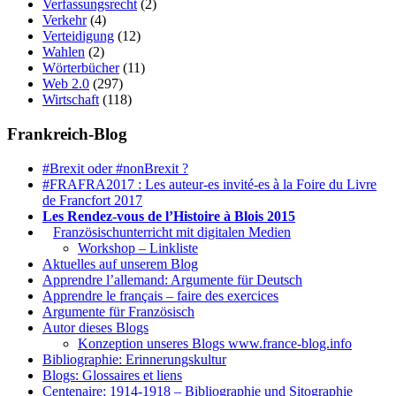
Verfassungsrecht
(2)
Verkehr
(4)
Verteidigung
(12)
Wahlen
(2)
Wörterbücher
(11)
Web 2.0
(297)
Wirtschaft
(118)
Frankreich-Blog
#Brexit oder #nonBrexit ?
#FRAFRA2017 : Les auteur-es invité-es à la Foire du Livre
de Francfort 2017
Les Rendez-vous de l’Histoire à Blois 2015
1.
Französischunterricht mit digitalen Medien
Workshop – Linkliste
Aktuelles auf unserem Blog
Apprendre l’allemand: Argumente für Deutsch
Apprendre le français – faire des exercices
Argumente für Französisch
Autor dieses Blogs
Konzeption unseres Blogs www.france-blog.info
Bibliographie: Erinnerungskultur
Blogs: Glossaires et liens
Centenaire: 1914-1918 – Bibliographie und Sitographie