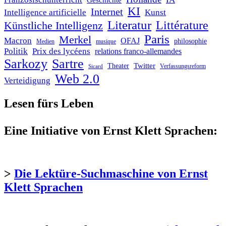
Geschichte
KI
Internet
Intelligence artificielle
Kunst
Literatur
Littérature
Künstliche Intelligenz
Paris
Merkel
Macron
OFAJ
philosophie
Medien
musique
Politik
Prix des lycéens
relations franco-allemandes
Sarkozy
Sartre
Twitter
Theater
Verfassungsreform
Sicard
Web 2.0
Verteidigung
Lesen fürs Leben
Eine Initiative von Ernst Klett Sprachen:
>
Die Lektüre-Suchmaschine von Ernst
Klett Sprachen