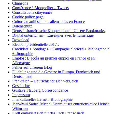
Chansons
Conférence à Montpellier – Tweets
Consultations citoyennes
Cookie policy page
Culture: manifestations allemandes en France
Datenschutz
Deutsch-französische Kooperationen: Unsere Bookmarks
Digital unterrichten – Enseigner avec le numérique
Download
Election présidentielle 2017 :
Candidats + Sondages + Campagne électoral+ Bibliographie
+ sitographie
Emploi : L’accès au premier emploi en France et en
Allemagne
Fehler auf unserem Blog
Flüchtlinge und die Gesetze in Europa, Frankreich und
Deutschland
Frankreich – Deutschland: Der Vergleich
Geschichte
Gustave Flaubert, Correspondance
Impressum
Interkulturelles Lernen: Bibliographie
Jean-Paul Sartre. Michel Sicard et ses entretiens avec Heiner
Wittmann
Klett engagiert sich für das Fach Französisch