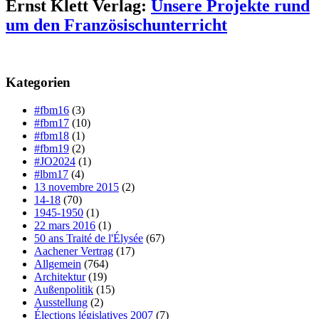
Ernst Klett Verlag:
Unsere Projekte rund
um den Französischunterricht
Kategorien
#fbm16
(3)
#fbm17
(10)
#fbm18
(1)
#fbm19
(2)
#JO2024
(1)
#lbm17
(4)
13 novembre 2015
(2)
14-18
(70)
1945-1950
(1)
22 mars 2016
(1)
50 ans Traité de l'Élysée
(67)
Aachener Vertrag
(17)
Allgemein
(764)
Architektur
(19)
Außenpolitik
(15)
Ausstellung
(2)
Élections législatives 2007
(7)