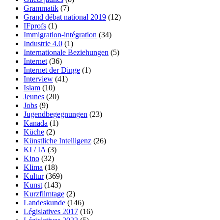
Grammatik
(7)
Grand débat national 2019
(12)
IFprofs
(1)
Immigration-intégration
(34)
Industrie 4.0
(1)
Internationale Beziehungen
(5)
Internet
(36)
Internet der Dinge
(1)
Interview
(41)
Islam
(10)
Jeunes
(20)
Jobs
(9)
Jugendbegegnungen
(23)
Kanada
(1)
Küche
(2)
Künstliche Intelligenz
(26)
KI / IA
(3)
Kino
(32)
Klima
(18)
Kultur
(369)
Kunst
(143)
Kurzfilmtage
(2)
Landeskunde
(146)
Législatives 2017
(16)