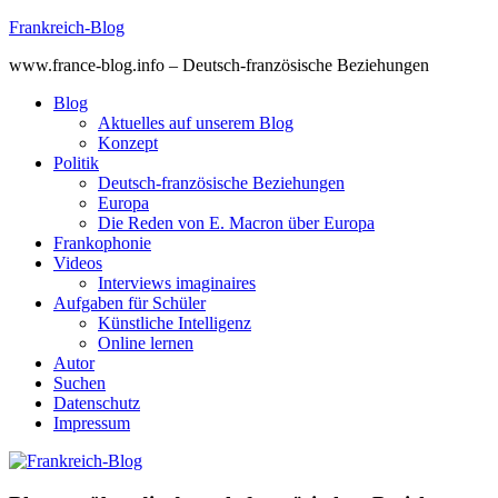
Skip
Frankreich-Blog
to
www.france-blog.info – Deutsch-französische Beziehungen
content
Blog
Aktuelles auf unserem Blog
Konzept
Politik
Deutsch-französische Beziehungen
Europa
Die Reden von E. Macron über Europa
Frankophonie
Videos
Interviews imaginaires
Aufgaben für Schüler
Künstliche Intelligenz
Online lernen
Autor
Suchen
Datenschutz
Impressum