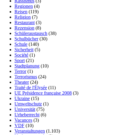
Rassismus
(3)
Regionen
(4)
Reisen
(119)
Religion
(7)
Restaurant
(3)
Rezension
(8)
Schüleraustausch
(38)
Schulbücher
(30)
Schule
(140)
Sicherheit
(5)
Société
(1)
Sport
(21)
Stadtplanung
(10)
Terror
(1)
Terrorismus
(24)
Theater
(24)
Traité de l'Élysée
(11)
UE Présidence française 2008
(3)
Ukraine
(15)
Umweltschutz
(1)
Universität
(75)
Urheberrecht
(6)
Vacances
(3)
VDF
(10)
Veranstaltungen
(1.103)