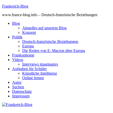
Skip
Frankreich-Blog
to
www.france-blog.info – Deutsch-französische Beziehungen
content
Blog
Aktuelles auf unserem Blog
Konzept
Politik
Deutsch-französische Beziehungen
Europa
Die Reden von E. Macron über Europa
Frankophonie
Videos
Interviews imaginaires
Aufgaben für Schüler
Künstliche Intelligenz
Online lernen
Autor
Suchen
Datenschutz
Impressum