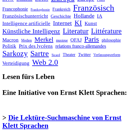
Französisch
Francophonie
Frankreich
Frankophonie
Hollande
Französischunterricht
IA
Geschichte
KI
Internet
Intelligence artificielle
Kunst
Literatur
Littérature
Künstliche Intelligenz
Paris
Merkel
Macron
OFAJ
philosophie
Medien
musique
Politik
Prix des lycéens
relations franco-allemandes
Sarkozy
Sartre
Twitter
Theater
Verfassungsreform
Sicard
Web 2.0
Verteidigung
Lesen fürs Leben
Eine Initiative von Ernst Klett Sprachen:
>
Die Lektüre-Suchmaschine von Ernst
Klett Sprachen