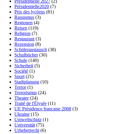
Présidentielle 2027
(2)
Présidentielle2020
(7)
Prix des lycéens
(81)
Rassismus
(3)
Regionen
(4)
Reisen
(119)
Religion
(7)
Restaurant
(3)
Rezension
(8)
Schüleraustausch
(38)
Schulbücher
(30)
Schule
(140)
Sicherheit
(5)
Société
(1)
Sport
(21)
Stadtplanung
(10)
Terror
(1)
Terrorismus
(24)
Theater
(24)
Traité de l'Élysée
(11)
UE Présidence française 2008
(3)
Ukraine
(15)
Umweltschutz
(1)
Universität
(75)
Urheberrecht
(6)