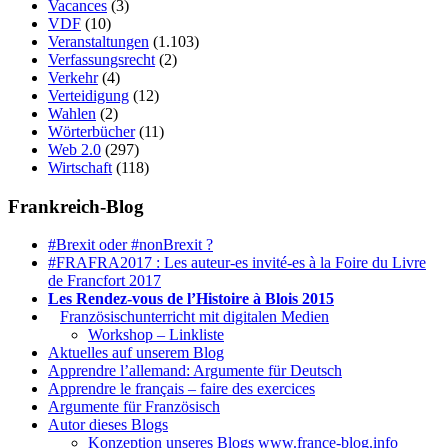
Vacances
(3)
VDF
(10)
Veranstaltungen
(1.103)
Verfassungsrecht
(2)
Verkehr
(4)
Verteidigung
(12)
Wahlen
(2)
Wörterbücher
(11)
Web 2.0
(297)
Wirtschaft
(118)
Frankreich-Blog
#Brexit oder #nonBrexit ?
#FRAFRA2017 : Les auteur-es invité-es à la Foire du Livre
de Francfort 2017
Les Rendez-vous de l’Histoire à Blois 2015
1.
Französischunterricht mit digitalen Medien
Workshop – Linkliste
Aktuelles auf unserem Blog
Apprendre l’allemand: Argumente für Deutsch
Apprendre le français – faire des exercices
Argumente für Französisch
Autor dieses Blogs
Konzeption unseres Blogs www.france-blog.info