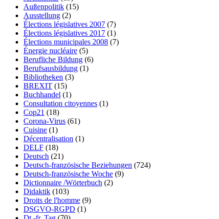
Außenpolitik
(15)
Ausstellung
(2)
Élections législatives 2007
(7)
Élections législatives 2017
(1)
Élections municipales 2008
(7)
Énergie nucléaire
(5)
Berufliche Bildung
(6)
Berufsausbildung
(1)
Bibliotheken
(3)
BREXIT
(15)
Buchhandel
(1)
Consultation citoyennes
(1)
Cop21
(18)
Corona-Virus
(61)
Cuisine
(1)
Décentralisation
(1)
DELF
(18)
Deutsch
(21)
Deutsch-französische Beziehungen
(724)
Deutsch-französische Woche
(9)
Dictionnaire /Wörterbuch
(2)
Didaktik
(103)
Droits de l'homme
(9)
DSGVO-RGPD
(1)
Dt.-fr. Tag
(70)