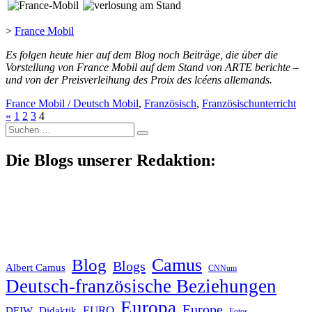
>
France Mobil
Es folgen heute hier auf dem Blog noch Beiträge, die über die
Vorstellung von France Mobil auf dem Stand von ARTE berichte –
und von der Preisverleihung des Proix des lcéens allemands.
France Mobil / Deutsch Mobil
,
Französisch
,
Französischunterricht
«
1
2
3
4
Suche
nach:
Die Blogs unserer Redaktion:
Blog
Camus
Blogs
Albert Camus
CNNum
Deutsch-französische Beziehungen
Europa
Europe
EURO
DFJW
Didaktik
Fotos