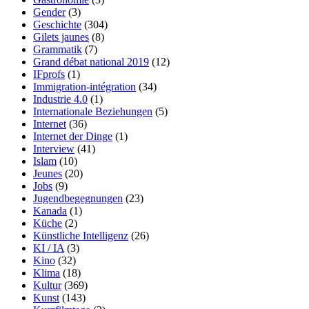
Gender
(3)
Geschichte
(304)
Gilets jaunes
(8)
Grammatik
(7)
Grand débat national 2019
(12)
IFprofs
(1)
Immigration-intégration
(34)
Industrie 4.0
(1)
Internationale Beziehungen
(5)
Internet
(36)
Internet der Dinge
(1)
Interview
(41)
Islam
(10)
Jeunes
(20)
Jobs
(9)
Jugendbegegnungen
(23)
Kanada
(1)
Küche
(2)
Künstliche Intelligenz
(26)
KI / IA
(3)
Kino
(32)
Klima
(18)
Kultur
(369)
Kunst
(143)