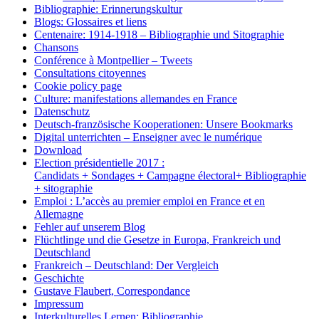
Bibliographie: Erinnerungskultur
Blogs: Glossaires et liens
Centenaire: 1914-1918 – Bibliographie und Sitographie
Chansons
Conférence à Montpellier – Tweets
Consultations citoyennes
Cookie policy page
Culture: manifestations allemandes en France
Datenschutz
Deutsch-französische Kooperationen: Unsere Bookmarks
Digital unterrichten – Enseigner avec le numérique
Download
Election présidentielle 2017 :
Candidats + Sondages + Campagne électoral+ Bibliographie
+ sitographie
Emploi : L’accès au premier emploi en France et en
Allemagne
Fehler auf unserem Blog
Flüchtlinge und die Gesetze in Europa, Frankreich und
Deutschland
Frankreich – Deutschland: Der Vergleich
Geschichte
Gustave Flaubert, Correspondance
Impressum
Interkulturelles Lernen: Bibliographie