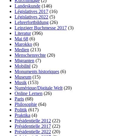
Kurzfilmtage
(2)
Landeskunde
(146)
Législatives 2017
(16)
Législatives 2022
(5)
Lehrerfortbildung
(26)
Leipziger Buchmesse 2017
(3)
Literatur
(396)
Mai 68
(6)
Marokko
(6)
Medien
(213)
Menschenrechte
(20)
Migranten
(7)
Mobilité
(2)
Monuments historiques
(6)
Museum
(15)
Musik
(153)
Numérique/Digitale Welt
(20)
Online Lernen
(26)
Paris
(68)
Philosophie
(64)
Politik
(617)
Praktika
(4)
Présidentielle 2012
(22)
Présidentielle 2017
(22)
Présidentielle 2022
(20)