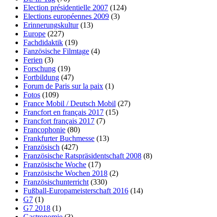
Election présidentielle 2007
(124)
Elections européennes 2009
(3)
Erinnerungskultur
(13)
Europe
(227)
Fachdidaktik
(19)
Fanzösische Filmtage
(4)
Ferien
(3)
Forschung
(19)
Fortbildung
(47)
Forum de Paris sur la paix
(1)
Fotos
(109)
France Mobil / Deutsch Mobil
(27)
Francfort en français 2017
(15)
Francfort français 2017
(7)
Francophonie
(80)
Frankfurter Buchmesse
(13)
Französisch
(427)
Französische Ratspräsidentschaft 2008
(8)
Französische Woche
(17)
Französische Wochen 2018
(2)
Französischunterricht
(330)
Fußball-Europameisterschaft 2016
(14)
G7
(1)
G7 2018
(1)
Gastronomie
(3)