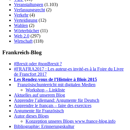
Veranstaltungen
(1.103)
Verfassungsrecht
(2)
Verkehr
(4)
Verteidigung
(12)
Wahlen
(2)
Wörterbücher
(11)
Web 2.0
(297)
Wirtschaft
(118)
Frankreich-Blog
#Brexit oder #nonBrexit ?
#FRAFRA2017 : Les auteur-es invité-es à la Foire du Livre
de Francfort 2017
Les Rendez-vous de l’Histoire à Blois 2015
1.
Französischunterricht mit digitalen Medien
Workshop – Linkliste
Aktuelles auf unserem Blog
Apprendre l’allemand: Argumente für Deutsch
Apprendre le français – faire des exercices
Argumente für Französisch
Autor dieses Blogs
Konzeption unseres Blogs www.france-blog.info
Bibliographie: Erinnerungskultur