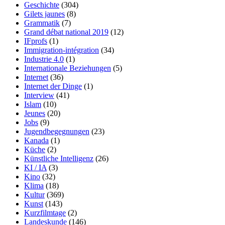
Geschichte
(304)
Gilets jaunes
(8)
Grammatik
(7)
Grand débat national 2019
(12)
IFprofs
(1)
Immigration-intégration
(34)
Industrie 4.0
(1)
Internationale Beziehungen
(5)
Internet
(36)
Internet der Dinge
(1)
Interview
(41)
Islam
(10)
Jeunes
(20)
Jobs
(9)
Jugendbegegnungen
(23)
Kanada
(1)
Küche
(2)
Künstliche Intelligenz
(26)
KI / IA
(3)
Kino
(32)
Klima
(18)
Kultur
(369)
Kunst
(143)
Kurzfilmtage
(2)
Landeskunde
(146)