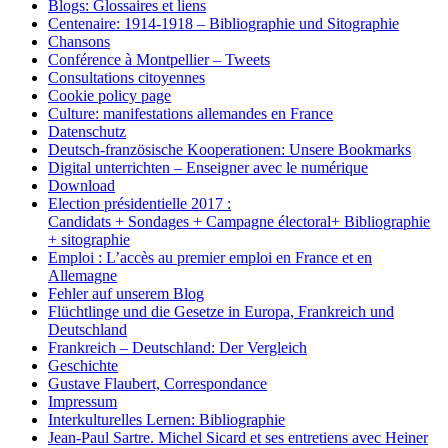
Blogs: Glossaires et liens
Centenaire: 1914-1918 – Bibliographie und Sitographie
Chansons
Conférence à Montpellier – Tweets
Consultations citoyennes
Cookie policy page
Culture: manifestations allemandes en France
Datenschutz
Deutsch-französische Kooperationen: Unsere Bookmarks
Digital unterrichten – Enseigner avec le numérique
Download
Election présidentielle 2017 :
Candidats + Sondages + Campagne électoral+ Bibliographie
+ sitographie
Emploi : L’accès au premier emploi en France et en
Allemagne
Fehler auf unserem Blog
Flüchtlinge und die Gesetze in Europa, Frankreich und
Deutschland
Frankreich – Deutschland: Der Vergleich
Geschichte
Gustave Flaubert, Correspondance
Impressum
Interkulturelles Lernen: Bibliographie
Jean-Paul Sartre. Michel Sicard et ses entretiens avec Heiner