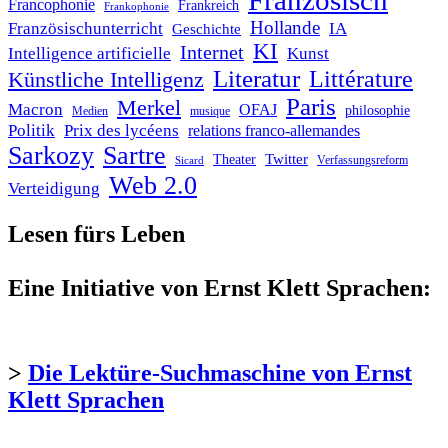
Französisch
Francophonie
Frankreich
Frankophonie
Hollande
Französischunterricht
IA
Geschichte
KI
Internet
Intelligence artificielle
Kunst
Literatur
Littérature
Künstliche Intelligenz
Paris
Merkel
Macron
OFAJ
philosophie
Medien
musique
Politik
Prix des lycéens
relations franco-allemandes
Sarkozy
Sartre
Twitter
Theater
Verfassungsreform
Sicard
Web 2.0
Verteidigung
Lesen fürs Leben
Eine Initiative von Ernst Klett Sprachen:
>
Die Lektüre-Suchmaschine von Ernst
Klett Sprachen