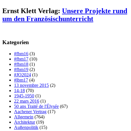
Ernst Klett Verlag:
Unsere Projekte rund
um den Französischunterricht
Kategorien
#fbm16
(3)
#fbm17
(10)
#fbm18
(1)
#fbm19
(2)
#JO2024
(1)
#lbm17
(4)
13 novembre 2015
(2)
14-18
(70)
1945-1950
(1)
22 mars 2016
(1)
50 ans Traité de l'Élysée
(67)
Aachener Vertrag
(17)
Allgemein
(764)
Architektur
(19)
Außenpolitik
(15)