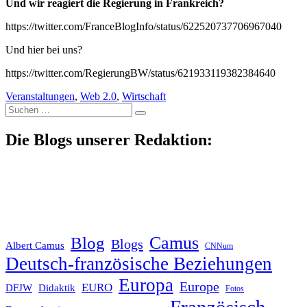
Und wir reagiert die Regierung in Frankreich?
https://twitter.com/FranceBlogInfo/status/622520737706967040
Und hier bei uns?
https://twitter.com/RegierungBW/status/621933119382384640
Veranstaltungen
,
Web 2.0
,
Wirtschaft
Suche
nach:
Die Blogs unserer Redaktion:
Blog
Camus
Blogs
Albert Camus
CNNum
Deutsch-französische Beziehungen
Europa
Europe
EURO
DFJW
Didaktik
Fotos