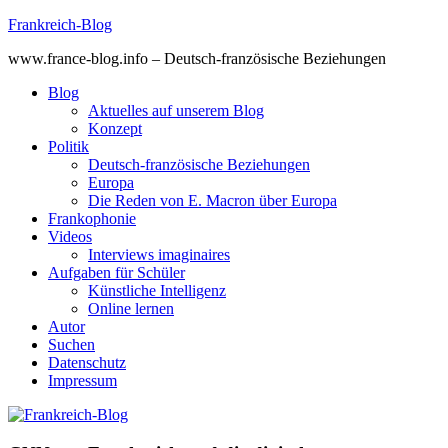
Skip
Frankreich-Blog
to
www.france-blog.info – Deutsch-französische Beziehungen
content
Blog
Aktuelles auf unserem Blog
Konzept
Politik
Deutsch-französische Beziehungen
Europa
Die Reden von E. Macron über Europa
Frankophonie
Videos
Interviews imaginaires
Aufgaben für Schüler
Künstliche Intelligenz
Online lernen
Autor
Suchen
Datenschutz
Impressum