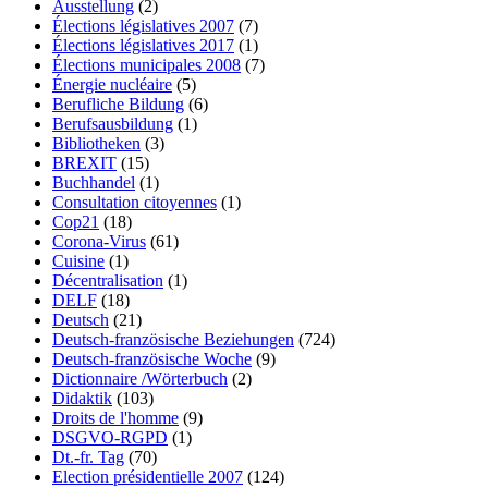
Ausstellung
(2)
Élections législatives 2007
(7)
Élections législatives 2017
(1)
Élections municipales 2008
(7)
Énergie nucléaire
(5)
Berufliche Bildung
(6)
Berufsausbildung
(1)
Bibliotheken
(3)
BREXIT
(15)
Buchhandel
(1)
Consultation citoyennes
(1)
Cop21
(18)
Corona-Virus
(61)
Cuisine
(1)
Décentralisation
(1)
DELF
(18)
Deutsch
(21)
Deutsch-französische Beziehungen
(724)
Deutsch-französische Woche
(9)
Dictionnaire /Wörterbuch
(2)
Didaktik
(103)
Droits de l'homme
(9)
DSGVO-RGPD
(1)
Dt.-fr. Tag
(70)
Election présidentielle 2007
(124)