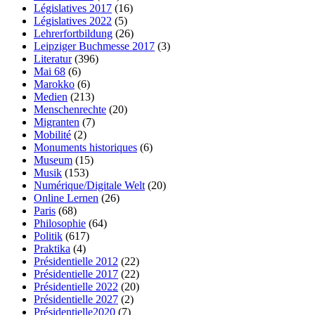
Législatives 2017
(16)
Législatives 2022
(5)
Lehrerfortbildung
(26)
Leipziger Buchmesse 2017
(3)
Literatur
(396)
Mai 68
(6)
Marokko
(6)
Medien
(213)
Menschenrechte
(20)
Migranten
(7)
Mobilité
(2)
Monuments historiques
(6)
Museum
(15)
Musik
(153)
Numérique/Digitale Welt
(20)
Online Lernen
(26)
Paris
(68)
Philosophie
(64)
Politik
(617)
Praktika
(4)
Présidentielle 2012
(22)
Présidentielle 2017
(22)
Présidentielle 2022
(20)
Présidentielle 2027
(2)
Présidentielle2020
(7)