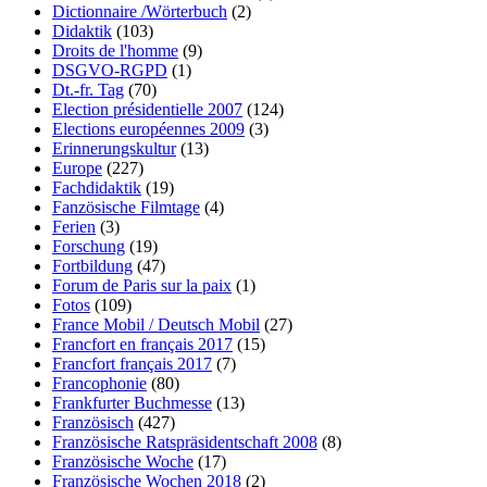
Dictionnaire /Wörterbuch
(2)
Didaktik
(103)
Droits de l'homme
(9)
DSGVO-RGPD
(1)
Dt.-fr. Tag
(70)
Election présidentielle 2007
(124)
Elections européennes 2009
(3)
Erinnerungskultur
(13)
Europe
(227)
Fachdidaktik
(19)
Fanzösische Filmtage
(4)
Ferien
(3)
Forschung
(19)
Fortbildung
(47)
Forum de Paris sur la paix
(1)
Fotos
(109)
France Mobil / Deutsch Mobil
(27)
Francfort en français 2017
(15)
Francfort français 2017
(7)
Francophonie
(80)
Frankfurter Buchmesse
(13)
Französisch
(427)
Französische Ratspräsidentschaft 2008
(8)
Französische Woche
(17)
Französische Wochen 2018
(2)