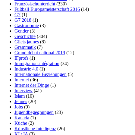
Französischunterricht
(330)
Fußball-Europameisterschaft 2016
(14)
G7
(1)
G7 2018
(1)
Gastronomie
(3)
Gender
(3)
Geschichte
(304)
Gilets jaunes
(8)
Grammatik
(7)
Grand débat national 2019
(12)
IFprofs
(1)
Immigration-intégration
(34)
Industrie 4.0
(1)
Internationale Beziehungen
(5)
Internet
(36)
Internet der Dinge
(1)
Interview
(41)
Islam
(10)
Jeunes
(20)
Jobs
(9)
Jugendbegegnungen
(23)
Kanada
(1)
Küche
(2)
Künstliche Intelligenz
(26)
KI / IA
(3)