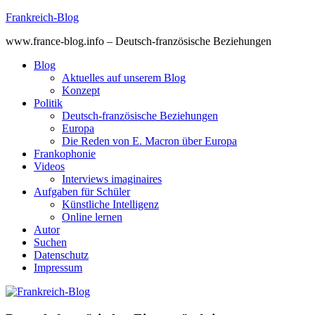
Skip
Frankreich-Blog
to
www.france-blog.info – Deutsch-französische Beziehungen
content
Blog
Aktuelles auf unserem Blog
Konzept
Politik
Deutsch-französische Beziehungen
Europa
Die Reden von E. Macron über Europa
Frankophonie
Videos
Interviews imaginaires
Aufgaben für Schüler
Künstliche Intelligenz
Online lernen
Autor
Suchen
Datenschutz
Impressum