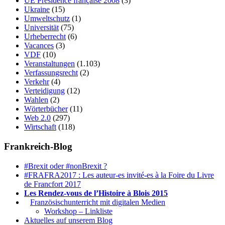
UE Présidence française 2008
(3)
Ukraine
(15)
Umweltschutz
(1)
Universität
(75)
Urheberrecht
(6)
Vacances
(3)
VDF
(10)
Veranstaltungen
(1.103)
Verfassungsrecht
(2)
Verkehr
(4)
Verteidigung
(12)
Wahlen
(2)
Wörterbücher
(11)
Web 2.0
(297)
Wirtschaft
(118)
Frankreich-Blog
#Brexit oder #nonBrexit ?
#FRAFRA2017 : Les auteur-es invité-es à la Foire du Livre
de Francfort 2017
Les Rendez-vous de l’Histoire à Blois 2015
1.
Französischunterricht mit digitalen Medien
Workshop – Linkliste
Aktuelles auf unserem Blog