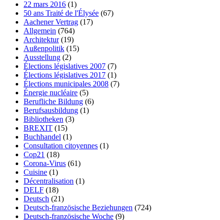
22 mars 2016
(1)
50 ans Traité de l'Élysée
(67)
Aachener Vertrag
(17)
Allgemein
(764)
Architektur
(19)
Außenpolitik
(15)
Ausstellung
(2)
Élections législatives 2007
(7)
Élections législatives 2017
(1)
Élections municipales 2008
(7)
Énergie nucléaire
(5)
Berufliche Bildung
(6)
Berufsausbildung
(1)
Bibliotheken
(3)
BREXIT
(15)
Buchhandel
(1)
Consultation citoyennes
(1)
Cop21
(18)
Corona-Virus
(61)
Cuisine
(1)
Décentralisation
(1)
DELF
(18)
Deutsch
(21)
Deutsch-französische Beziehungen
(724)
Deutsch-französische Woche
(9)