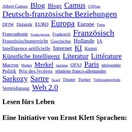
Blog
Camus
Blogs
Albert Camus
CNNum
Deutsch-französische Beziehungen
Europa
Europe
EURO
DFJW
Didaktik
Fotos
Französisch
Francophonie
Frankreich
Frankophonie
Hollande
Französischunterricht
IA
Geschichte
KI
Internet
Intelligence artificielle
Kunst
Literatur
Littérature
Künstliche Intelligenz
Paris
Merkel
Macron
OFAJ
philosophie
Medien
musique
Politik
Prix des lycéens
relations franco-allemandes
Sarkozy
Sartre
Twitter
Theater
Verfassungsreform
Sicard
Web 2.0
Verteidigung
Lesen fürs Leben
Eine Initiative von Ernst Klett Sprachen: