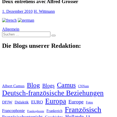
Deux entretiens avec Alfred Grosser
1. Dezember 2010
H. Wittmann
Allgemein
Suche
nach:
Die Blogs unserer Redaktion:
Blog
Camus
Blogs
Albert Camus
CNNum
Deutsch-französische Beziehungen
Europa
Europe
EURO
DFJW
Didaktik
Fotos
Französisch
Francophonie
Frankreich
Frankophonie
Hollande
Französischunterricht
IA