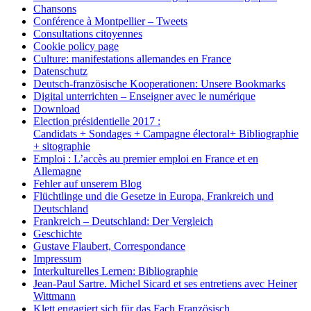
Chansons
Conférence à Montpellier – Tweets
Consultations citoyennes
Cookie policy page
Culture: manifestations allemandes en France
Datenschutz
Deutsch-französische Kooperationen: Unsere Bookmarks
Digital unterrichten – Enseigner avec le numérique
Download
Election présidentielle 2017 :
Candidats + Sondages + Campagne électoral+ Bibliographie
+ sitographie
Emploi : L’accès au premier emploi en France et en
Allemagne
Fehler auf unserem Blog
Flüchtlinge und die Gesetze in Europa, Frankreich und
Deutschland
Frankreich – Deutschland: Der Vergleich
Geschichte
Gustave Flaubert, Correspondance
Impressum
Interkulturelles Lernen: Bibliographie
Jean-Paul Sartre. Michel Sicard et ses entretiens avec Heiner
Wittmann
Klett engagiert sich für das Fach Französisch