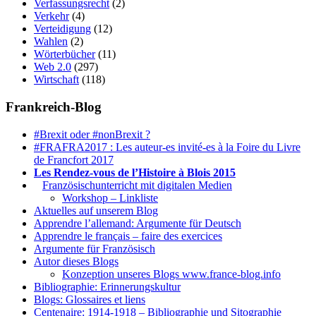
Verfassungsrecht
(2)
Verkehr
(4)
Verteidigung
(12)
Wahlen
(2)
Wörterbücher
(11)
Web 2.0
(297)
Wirtschaft
(118)
Frankreich-Blog
#Brexit oder #nonBrexit ?
#FRAFRA2017 : Les auteur-es invité-es à la Foire du Livre
de Francfort 2017
Les Rendez-vous de l’Histoire à Blois 2015
1.
Französischunterricht mit digitalen Medien
Workshop – Linkliste
Aktuelles auf unserem Blog
Apprendre l’allemand: Argumente für Deutsch
Apprendre le français – faire des exercices
Argumente für Französisch
Autor dieses Blogs
Konzeption unseres Blogs www.france-blog.info
Bibliographie: Erinnerungskultur
Blogs: Glossaires et liens
Centenaire: 1914-1918 – Bibliographie und Sitographie