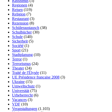
Rassismus
(3)
Regionen
(4)
Reisen
(119)
Religion
(7)
Restaurant
(3)
Rezension
(8)
Schüleraustausch
(38)
Schulbücher
(30)
Schule
(140)
Sicherheit
(5)
Société
(1)
Sport
(21)
Stadtplanung
(10)
Terror
(1)
Terrorismus
(24)
Theater
(24)
Traité de l'Élysée
(11)
UE Présidence française 2008
(3)
Ukraine
(15)
Umweltschutz
(1)
Universität
(75)
Urheberrecht
(6)
Vacances
(3)
VDF
(10)
Veranstaltungen
(1.103)