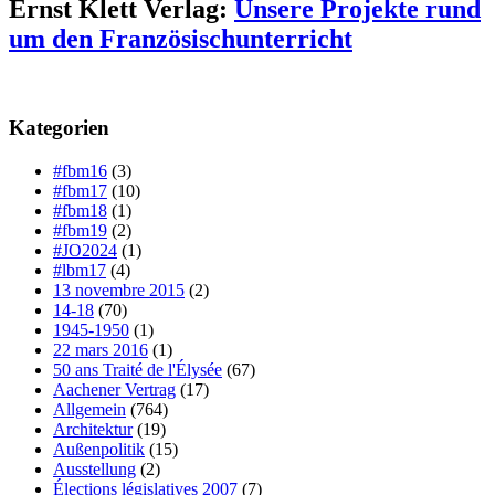
Ernst Klett Verlag:
Unsere Projekte rund
um den Französischunterricht
Kategorien
#fbm16
(3)
#fbm17
(10)
#fbm18
(1)
#fbm19
(2)
#JO2024
(1)
#lbm17
(4)
13 novembre 2015
(2)
14-18
(70)
1945-1950
(1)
22 mars 2016
(1)
50 ans Traité de l'Élysée
(67)
Aachener Vertrag
(17)
Allgemein
(764)
Architektur
(19)
Außenpolitik
(15)
Ausstellung
(2)
Élections législatives 2007
(7)