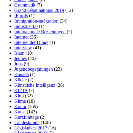
Grammatik
(7)
Grand débat national 2019
(12)
IFprofs
(1)
Immigration-intégration
(34)
Industrie 4.0
(1)
Internationale Beziehungen
(5)
Internet
(36)
Internet der Dinge
(1)
Interview
(41)
Islam
(10)
Jeunes
(20)
Jobs
(9)
Jugendbegegnungen
(23)
Kanada
(1)
Küche
(2)
Künstliche Intelligenz
(26)
KI / IA
(3)
Kino
(32)
Klima
(18)
Kultur
(369)
Kunst
(143)
Kurzfilmtage
(2)
Landeskunde
(146)
Législatives 2017
(16)