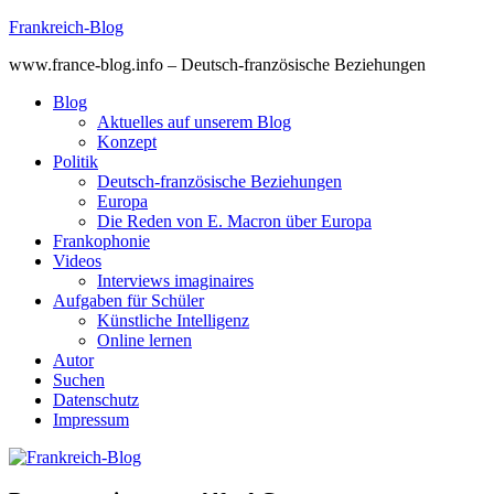
Skip
Frankreich-Blog
to
www.france-blog.info – Deutsch-französische Beziehungen
content
Blog
Aktuelles auf unserem Blog
Konzept
Politik
Deutsch-französische Beziehungen
Europa
Die Reden von E. Macron über Europa
Frankophonie
Videos
Interviews imaginaires
Aufgaben für Schüler
Künstliche Intelligenz
Online lernen
Autor
Suchen
Datenschutz
Impressum