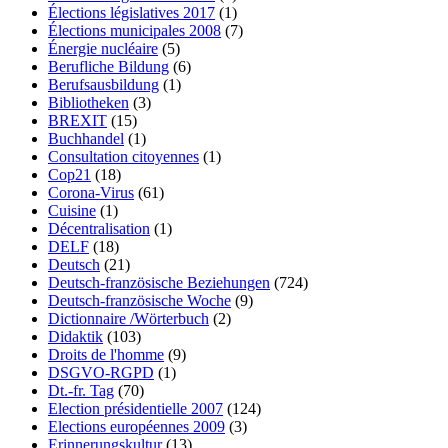
Élections législatives 2017
(1)
Élections municipales 2008
(7)
Énergie nucléaire
(5)
Berufliche Bildung
(6)
Berufsausbildung
(1)
Bibliotheken
(3)
BREXIT
(15)
Buchhandel
(1)
Consultation citoyennes
(1)
Cop21
(18)
Corona-Virus
(61)
Cuisine
(1)
Décentralisation
(1)
DELF
(18)
Deutsch
(21)
Deutsch-französische Beziehungen
(724)
Deutsch-französische Woche
(9)
Dictionnaire /Wörterbuch
(2)
Didaktik
(103)
Droits de l'homme
(9)
DSGVO-RGPD
(1)
Dt.-fr. Tag
(70)
Election présidentielle 2007
(124)
Elections européennes 2009
(3)
Erinnerungskultur
(13)