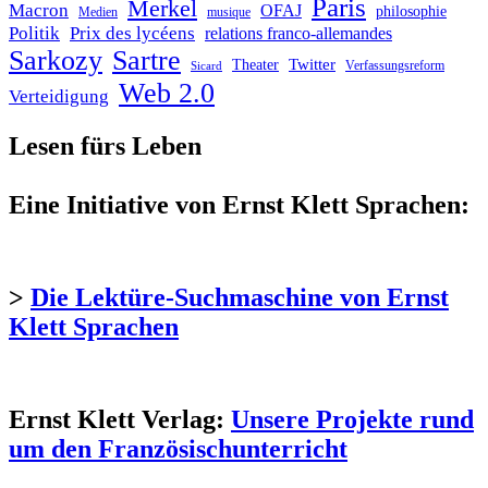
Paris
Merkel
Macron
OFAJ
philosophie
Medien
musique
Politik
Prix des lycéens
relations franco-allemandes
Sarkozy
Sartre
Twitter
Theater
Verfassungsreform
Sicard
Web 2.0
Verteidigung
Lesen fürs Leben
Eine Initiative von Ernst Klett Sprachen:
>
Die Lektüre-Suchmaschine von Ernst
Klett Sprachen
Ernst Klett Verlag:
Unsere Projekte rund
um den Französischunterricht