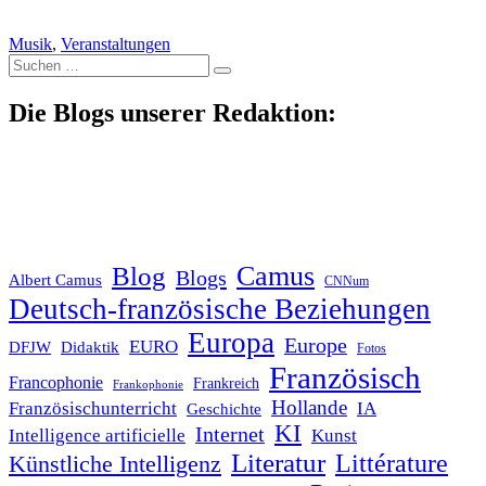
Musik
,
Veranstaltungen
Suche
nach:
Die Blogs unserer Redaktion:
Blog
Camus
Blogs
Albert Camus
CNNum
Deutsch-französische Beziehungen
Europa
Europe
EURO
DFJW
Didaktik
Fotos
Französisch
Francophonie
Frankreich
Frankophonie
Hollande
Französischunterricht
IA
Geschichte
KI
Internet
Intelligence artificielle
Kunst
Literatur
Littérature
Künstliche Intelligenz