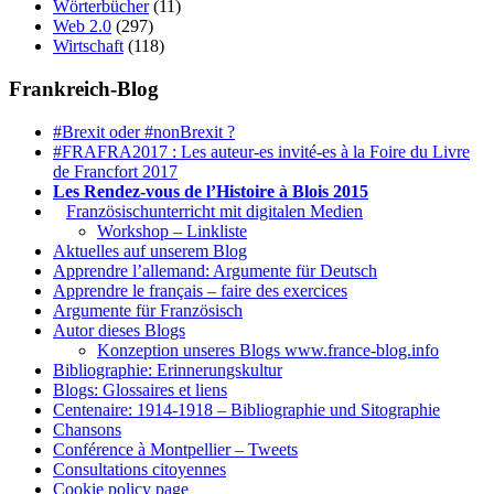
Wörterbücher
(11)
Web 2.0
(297)
Wirtschaft
(118)
Frankreich-Blog
#Brexit oder #nonBrexit ?
#FRAFRA2017 : Les auteur-es invité-es à la Foire du Livre
de Francfort 2017
Les Rendez-vous de l’Histoire à Blois 2015
1.
Französischunterricht mit digitalen Medien
Workshop – Linkliste
Aktuelles auf unserem Blog
Apprendre l’allemand: Argumente für Deutsch
Apprendre le français – faire des exercices
Argumente für Französisch
Autor dieses Blogs
Konzeption unseres Blogs www.france-blog.info
Bibliographie: Erinnerungskultur
Blogs: Glossaires et liens
Centenaire: 1914-1918 – Bibliographie und Sitographie
Chansons
Conférence à Montpellier – Tweets
Consultations citoyennes
Cookie policy page