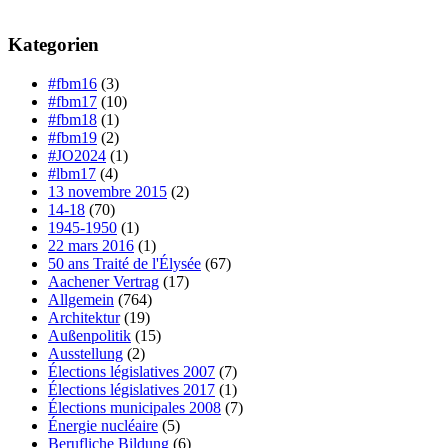
Kategorien
#fbm16
(3)
#fbm17
(10)
#fbm18
(1)
#fbm19
(2)
#JO2024
(1)
#lbm17
(4)
13 novembre 2015
(2)
14-18
(70)
1945-1950
(1)
22 mars 2016
(1)
50 ans Traité de l'Élysée
(67)
Aachener Vertrag
(17)
Allgemein
(764)
Architektur
(19)
Außenpolitik
(15)
Ausstellung
(2)
Élections législatives 2007
(7)
Élections législatives 2017
(1)
Élections municipales 2008
(7)
Énergie nucléaire
(5)
Berufliche Bildung
(6)