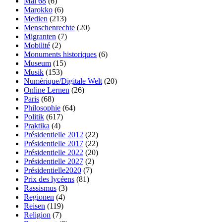
Mai 68
(6)
Marokko
(6)
Medien
(213)
Menschenrechte
(20)
Migranten
(7)
Mobilité
(2)
Monuments historiques
(6)
Museum
(15)
Musik
(153)
Numérique/Digitale Welt
(20)
Online Lernen
(26)
Paris
(68)
Philosophie
(64)
Politik
(617)
Praktika
(4)
Présidentielle 2012
(22)
Présidentielle 2017
(22)
Présidentielle 2022
(20)
Présidentielle 2027
(2)
Présidentielle2020
(7)
Prix des lycéens
(81)
Rassismus
(3)
Regionen
(4)
Reisen
(119)
Religion
(7)