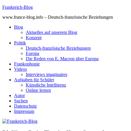
Skip
Frankreich-Blog
to
www.france-blog.info – Deutsch-französische Beziehungen
content
Blog
Aktuelles auf unserem Blog
Konzept
Politik
Deutsch-französische Beziehungen
Europa
Die Reden von E. Macron über Europa
Frankophonie
Videos
Interviews imaginaires
Aufgaben für Schüler
Künstliche Intelligenz
Online lernen
Autor
Suchen
Datenschutz
Impressum