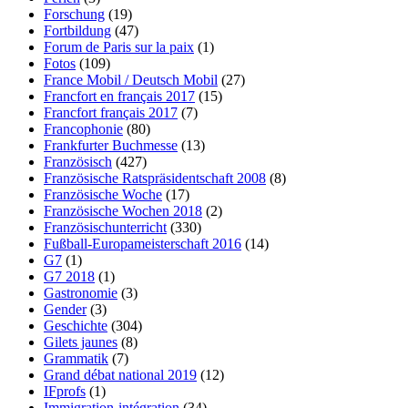
Forschung
(19)
Fortbildung
(47)
Forum de Paris sur la paix
(1)
Fotos
(109)
France Mobil / Deutsch Mobil
(27)
Francfort en français 2017
(15)
Francfort français 2017
(7)
Francophonie
(80)
Frankfurter Buchmesse
(13)
Französisch
(427)
Französische Ratspräsidentschaft 2008
(8)
Französische Woche
(17)
Französische Wochen 2018
(2)
Französischunterricht
(330)
Fußball-Europameisterschaft 2016
(14)
G7
(1)
G7 2018
(1)
Gastronomie
(3)
Gender
(3)
Geschichte
(304)
Gilets jaunes
(8)
Grammatik
(7)
Grand débat national 2019
(12)
IFprofs
(1)
Immigration-intégration
(34)