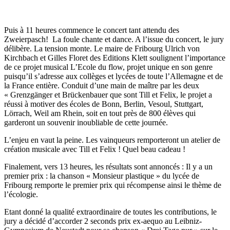
Puis à 11 heures commence le concert tant attendu des
Zweierpasch! La foule chante et dance. A l’issue du concert, le jury
délibère. La tension monte. Le maire de Fribourg Ulrich von
Kirchbach et Gilles Floret des Editions Klett soulignent l’importance
de ce projet musical L’Ecole du flow, projet unique en son genre
puisqu’il s’adresse aux collèges et lycées de toute l’Allemagne et de
la France entière. Conduit d’une main de maître par les deux
« Grenzgänger et Brückenbauer que sont Till et Felix, le projet a
réussi à motiver des écoles de Bonn, Berlin, Vesoul, Stuttgart,
Lörrach, Weil am Rhein, soit en tout près de 800 élèves qui
garderont un souvenir inoubliable de cette journée.
L’enjeu en vaut la peine. Les vainqueurs remporteront un atelier de
création musicale avec Till et Felix ! Quel beau cadeau !
Finalement, vers 13 heures, les résultats sont annoncés : Il y a un
premier prix : la chanson « Monsieur plastique » du lycée de
Fribourg remporte le premier prix qui récompense ainsi le thème de
l’écologie.
Etant donné la qualité extraordinaire de toutes les contributions, le
jury a décidé d’accorder 2 seconds prix ex-aequo au Leibniz-