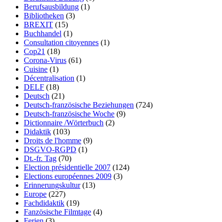
Berufsausbildung
(1)
Bibliotheken
(3)
BREXIT
(15)
Buchhandel
(1)
Consultation citoyennes
(1)
Cop21
(18)
Corona-Virus
(61)
Cuisine
(1)
Décentralisation
(1)
DELF
(18)
Deutsch
(21)
Deutsch-französische Beziehungen
(724)
Deutsch-französische Woche
(9)
Dictionnaire /Wörterbuch
(2)
Didaktik
(103)
Droits de l'homme
(9)
DSGVO-RGPD
(1)
Dt.-fr. Tag
(70)
Election présidentielle 2007
(124)
Elections européennes 2009
(3)
Erinnerungskultur
(13)
Europe
(227)
Fachdidaktik
(19)
Fanzösische Filmtage
(4)
Ferien
(3)