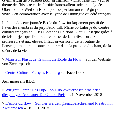
Gymnasium de Neustadt pour sa chanson « Drei Tage nur » sur le
thème de l’histoire et de l’amitié franco-allemande, et au lycée
Oberrhein de Weil am Rhein pour sa performance « Agir pour
vivre » en collaboration avec le lycée de Huningue du côté français.
Le bilan de cette journée Ecole du flow fut largement positif de
l’avis des membres du jury Felix, Till, Marie-Jo Lafarge du Centre
culturel français et Gilles Floret des Editions Klett. C’est que grâce à
de tels projets que l’on peut redonner de la motivation aux
professeurs et aux élèves. Il faut savoir sortir de la routine de
l’enseignement traditionnel et entrer dans la pratique du chant, de la
scène, de la vie.
>
Monsieur Plastique gewinnt die Ecole du Flow
– auf der Website
von Zweierpasch
>
Centre Culturel Français Freiburg
sur Faccebook
Auf unserem Blog:
>
Wir gratulieren: Das Hip-Hop Duo Zweierpasch erhält den
diesjährigen Adenauer-De Gaulle-Preis
– 21. November 2018
>
L’école du flow – Schüler werden grenzüberschreitend kreativ mit
Zweierpasch
– 18. Juli 2018