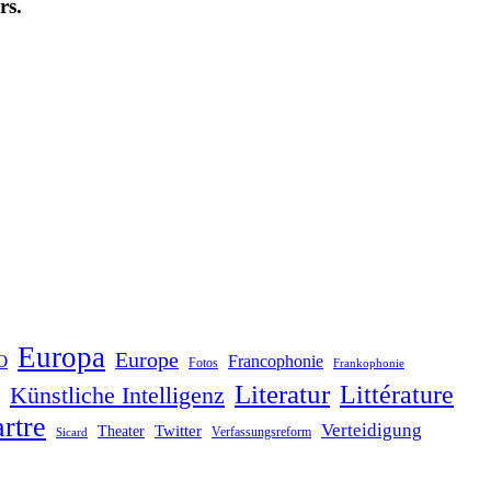
rs.
Europa
Europe
O
Francophonie
Fotos
Frankophonie
Literatur
Littérature
Künstliche Intelligenz
rtre
Verteidigung
Twitter
Theater
Verfassungsreform
Sicard