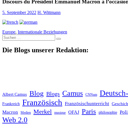
Discours du Président Emmanuel Macron à l’occasion 
5. September 2022
H. Wittmann
Europe
,
Internationale Beziehungen
Suche
nach:
Die Blogs unserer Redaktion:
Deutsch-
Blog
Camus
Blogs
Albert Camus
CNNum
Französisch
Französischunterricht
Geschich
Frankreich
Paris
Merkel
Macron
Poli
OFAJ
philosophie
Medien
musique
Web 2.0