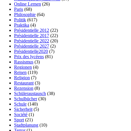
Online Lernen
(26)
Paris
(68)
Philosophie
(64)
Politik
(617)
Praktika
(4)
Présidentielle 2012
(22)
Présidentielle 2017
(22)
Présidentielle 2022
(20)
Présidentielle 2027
(2)
Présidentielle2020
(7)
Prix des lycéens
(81)
Rassismus
(3)
Regionen
(4)
Reisen
(119)
Religion
(7)
Restaurant
(3)
Rezension
(8)
Schüleraustausch
(38)
Schulbücher
(30)
Schule
(140)
Sicherheit
(5)
Société
(1)
Sport
(21)
Stadtplanung
(10)
Terror
(1)