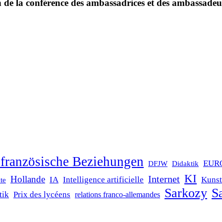
de la conférence des ambassadrices et des ambassadeu
französische Beziehungen
EUR
DFJW
Didaktik
KI
Internet
Hollande
IA
Intelligence artificielle
Kunst
te
Sarkozy
Sa
tik
Prix des lycéens
relations franco-allemandes