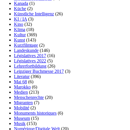
Kanada
(1)
Küche
(2)
Künstliche Intelligenz
(26)
KI / IA
(3)
Kino
(32)
Klima
(18)
Kultur
(369)
Kunst
(143)
Kurzfilmtage
(2)
Landeskunde
(146)
Législatives 2017
(16)
Législatives 2022
(5)
Lehrerfortbildung
(26)
Leipziger Buchmesse 2017
(3)
Literatur
(396)
Mai 68
(6)
Marokko
(6)
Medien
(213)
Menschenrechte
(20)
Migranten
(7)
Mobilité
(2)
Monuments historiques
(6)
Museum
(15)
Musik
(153)
Numérique/Digitale Welt
(20)