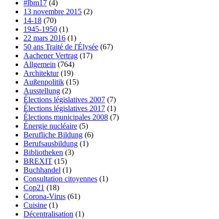
#lbm17
(4)
13 novembre 2015
(2)
14-18
(70)
1945-1950
(1)
22 mars 2016
(1)
50 ans Traité de l'Élysée
(67)
Aachener Vertrag
(17)
Allgemein
(764)
Architektur
(19)
Außenpolitik
(15)
Ausstellung
(2)
Élections législatives 2007
(7)
Élections législatives 2017
(1)
Élections municipales 2008
(7)
Énergie nucléaire
(5)
Berufliche Bildung
(6)
Berufsausbildung
(1)
Bibliotheken
(3)
BREXIT
(15)
Buchhandel
(1)
Consultation citoyennes
(1)
Cop21
(18)
Corona-Virus
(61)
Cuisine
(1)
Décentralisation
(1)