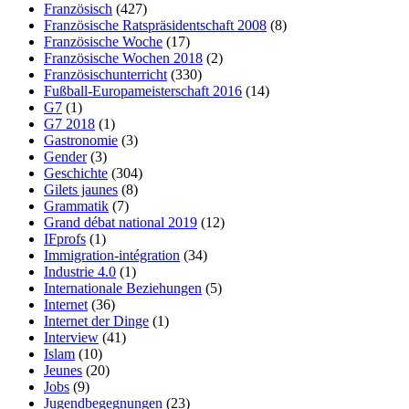
Französisch
(427)
Französische Ratspräsidentschaft 2008
(8)
Französische Woche
(17)
Französische Wochen 2018
(2)
Französischunterricht
(330)
Fußball-Europameisterschaft 2016
(14)
G7
(1)
G7 2018
(1)
Gastronomie
(3)
Gender
(3)
Geschichte
(304)
Gilets jaunes
(8)
Grammatik
(7)
Grand débat national 2019
(12)
IFprofs
(1)
Immigration-intégration
(34)
Industrie 4.0
(1)
Internationale Beziehungen
(5)
Internet
(36)
Internet der Dinge
(1)
Interview
(41)
Islam
(10)
Jeunes
(20)
Jobs
(9)
Jugendbegegnungen
(23)