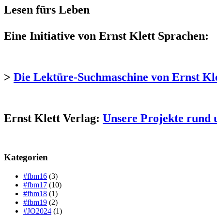
Lesen fürs Leben
Eine Initiative von Ernst Klett Sprachen:
>
Die Lektüre-Suchmaschine von Ernst Kl
Ernst Klett Verlag:
Unsere Projekte rund 
Kategorien
#fbm16
(3)
#fbm17
(10)
#fbm18
(1)
#fbm19
(2)
#JO2024
(1)