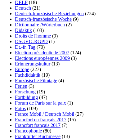
DELF
(18)
Deutsch
(21)
Deutsch-französische Beziehungen
(724)
Deutsch-französische Woche
(9)
Dictionnaire /Wörterbuch
(2)
Didaktik
(103)
Droits de l'homme
(9)
DSGVO-RGPD
(1)
Dt.-fr. Tag
(70)
Election présidentielle 2007
(124)
Elections européennes 2009
(3)
Erinnerungskultur
(13)
Europe
(227)
Fachdidaktik
(19)
Fanzösische Filmtage
(4)
Ferien
(3)
Forschung
(19)
Fortbildung
(47)
Forum de Paris sur la paix
(1)
Fotos
(109)
France Mobil / Deutsch Mobil
(27)
Francfort en français 2017
(15)
Francfort français 2017
(7)
Francophonie
(80)
Frankfurter Buchmesse
(13)