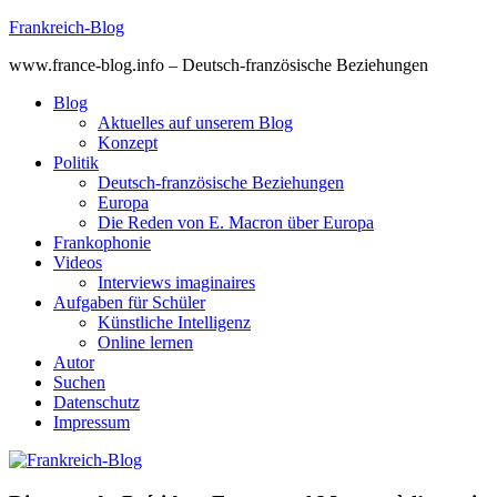
Skip
Frankreich-Blog
to
www.france-blog.info – Deutsch-französische Beziehungen
content
Blog
Aktuelles auf unserem Blog
Konzept
Politik
Deutsch-französische Beziehungen
Europa
Die Reden von E. Macron über Europa
Frankophonie
Videos
Interviews imaginaires
Aufgaben für Schüler
Künstliche Intelligenz
Online lernen
Autor
Suchen
Datenschutz
Impressum