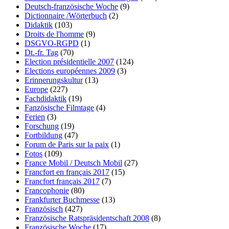
Deutsch-französische Woche
(9)
Dictionnaire /Wörterbuch
(2)
Didaktik
(103)
Droits de l'homme
(9)
DSGVO-RGPD
(1)
Dt.-fr. Tag
(70)
Election présidentielle 2007
(124)
Elections européennes 2009
(3)
Erinnerungskultur
(13)
Europe
(227)
Fachdidaktik
(19)
Fanzösische Filmtage
(4)
Ferien
(3)
Forschung
(19)
Fortbildung
(47)
Forum de Paris sur la paix
(1)
Fotos
(109)
France Mobil / Deutsch Mobil
(27)
Francfort en français 2017
(15)
Francfort français 2017
(7)
Francophonie
(80)
Frankfurter Buchmesse
(13)
Französisch
(427)
Französische Ratspräsidentschaft 2008
(8)
Französische Woche
(17)