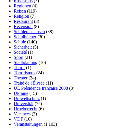
Rassismus
(3)
Regionen
(4)
Reisen
(119)
Religion
(7)
Restaurant
(3)
Rezension
(8)
Schüleraustausch
(38)
Schulbücher
(30)
Schule
(140)
Sicherheit
(5)
Société
(1)
Sport
(21)
Stadtplanung
(10)
Terror
(1)
Terrorismus
(24)
Theater
(24)
Traité de l'Élysée
(11)
UE Présidence française 2008
(3)
Ukraine
(15)
Umweltschutz
(1)
Universität
(75)
Urheberrecht
(6)
Vacances
(3)
VDF
(10)
Veranstaltungen
(1.103)