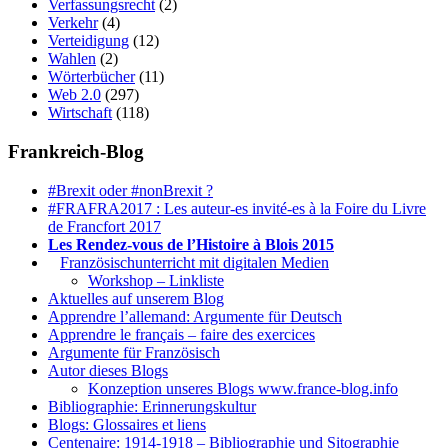
Verfassungsrecht
(2)
Verkehr
(4)
Verteidigung
(12)
Wahlen
(2)
Wörterbücher
(11)
Web 2.0
(297)
Wirtschaft
(118)
Frankreich-Blog
#Brexit oder #nonBrexit ?
#FRAFRA2017 : Les auteur-es invité-es à la Foire du Livre
de Francfort 2017
Les Rendez-vous de l’Histoire à Blois 2015
1.
Französischunterricht mit digitalen Medien
Workshop – Linkliste
Aktuelles auf unserem Blog
Apprendre l’allemand: Argumente für Deutsch
Apprendre le français – faire des exercices
Argumente für Französisch
Autor dieses Blogs
Konzeption unseres Blogs www.france-blog.info
Bibliographie: Erinnerungskultur
Blogs: Glossaires et liens
Centenaire: 1914-1918 – Bibliographie und Sitographie