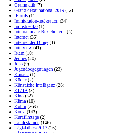
Grammatik
(7)
Grand débat national 2019
(12)
IFprofs
(1)
Immigration-intégration
(34)
Industrie 4.0
(1)
Internationale Beziehungen
(5)
Internet
(36)
Internet der Dinge
(1)
Interview
(41)
Islam
(10)
Jeunes
(20)
Jobs
(9)
Jugendbegegnungen
(23)
Kanada
(1)
Küche
(2)
Künstliche Intelligenz
(26)
KI / IA
(3)
Kino
(32)
Klima
(18)
Kultur
(369)
Kunst
(143)
Kurzfilmtage
(2)
Landeskunde
(146)
Législatives 2017
(16)