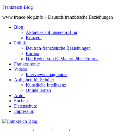
Skip
Frankreich-Blog
to
www.france-blog.info – Deutsch-französische Beziehungen
content
Blog
Aktuelles auf unserem Blog
Konzept
Politik
Deutsch-französische Beziehungen
Europa
Die Reden von E. Macron über Europa
Frankophonie
Videos
Interviews imaginaires
Aufgaben für Schüler
Künstliche Intelligenz
Online lernen
Autor
Suchen
Datenschutz
Impressum