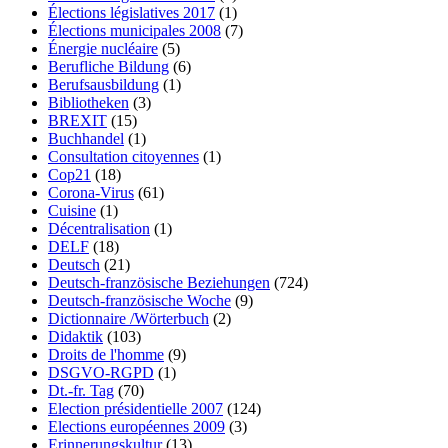
Élections législatives 2017
(1)
Élections municipales 2008
(7)
Énergie nucléaire
(5)
Berufliche Bildung
(6)
Berufsausbildung
(1)
Bibliotheken
(3)
BREXIT
(15)
Buchhandel
(1)
Consultation citoyennes
(1)
Cop21
(18)
Corona-Virus
(61)
Cuisine
(1)
Décentralisation
(1)
DELF
(18)
Deutsch
(21)
Deutsch-französische Beziehungen
(724)
Deutsch-französische Woche
(9)
Dictionnaire /Wörterbuch
(2)
Didaktik
(103)
Droits de l'homme
(9)
DSGVO-RGPD
(1)
Dt.-fr. Tag
(70)
Election présidentielle 2007
(124)
Elections européennes 2009
(3)
Erinnerungskultur
(13)