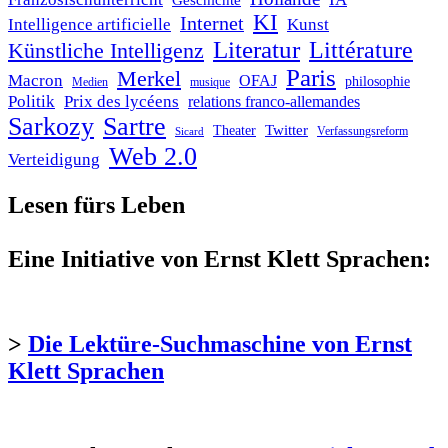
Geschichte
KI
Internet
Intelligence artificielle
Kunst
Literatur
Littérature
Künstliche Intelligenz
Paris
Merkel
Macron
OFAJ
philosophie
Medien
musique
Politik
Prix des lycéens
relations franco-allemandes
Sarkozy
Sartre
Twitter
Theater
Verfassungsreform
Sicard
Web 2.0
Verteidigung
Lesen fürs Leben
Eine Initiative von Ernst Klett Sprachen:
>
Die Lektüre-Suchmaschine von Ernst
Klett Sprachen