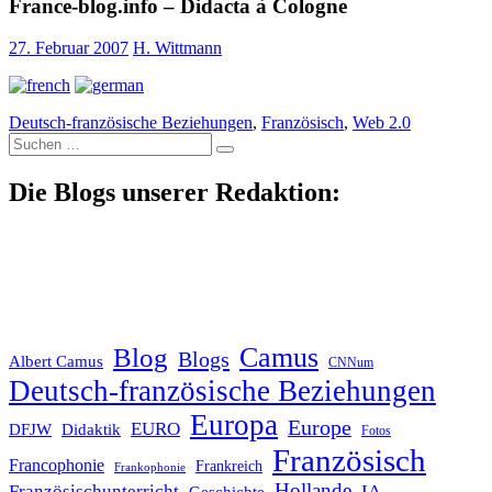
France-blog.info – Didacta à Cologne
27. Februar 2007
H. Wittmann
Deutsch-französische Beziehungen
,
Französisch
,
Web 2.0
Suche
nach:
Die Blogs unserer Redaktion:
Blog
Camus
Blogs
Albert Camus
CNNum
Deutsch-französische Beziehungen
Europa
Europe
EURO
DFJW
Didaktik
Fotos
Französisch
Francophonie
Frankreich
Frankophonie
Hollande
Französischunterricht
IA