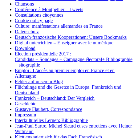
Chansons
Conférence à Montpellier – Tweets
Consultations citoyennes
Cookie policy page
Culture: manifestations allemandes en France
Datenschutz
Deutsch-französische Kooperationen: Unsere Bookmarks
Digital unterrichten – Enseigner avec le numérique
Download
Election présidentielle 2017 :
Candidats + Sondages + Campagne électoral+ Bibliographie
+ sitographie
Emploi : L’accès au premier emploi en France et en
Allemagne
Fehler auf unserem Blog
Flüchtlinge und die Gesetze in Europa, Frankreich und
Deutschland
Frankreich – Deutschland: Der Vergleich
Geschichte
Gustave Flaubert, Correspondance
Impressum
Interkulturelles Lernen: Bibliographie
Jean-Paul Sartre. Michel Sicard et ses entretiens avec Heiner
Wittmann
Klett engagiert sich für das Fach Französisch