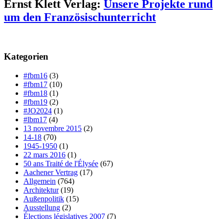
Ernst Klett Verlag:
Unsere Projekte rund
um den Französischunterricht
Kategorien
#fbm16
(3)
#fbm17
(10)
#fbm18
(1)
#fbm19
(2)
#JO2024
(1)
#lbm17
(4)
13 novembre 2015
(2)
14-18
(70)
1945-1950
(1)
22 mars 2016
(1)
50 ans Traité de l'Élysée
(67)
Aachener Vertrag
(17)
Allgemein
(764)
Architektur
(19)
Außenpolitik
(15)
Ausstellung
(2)
Élections législatives 2007
(7)