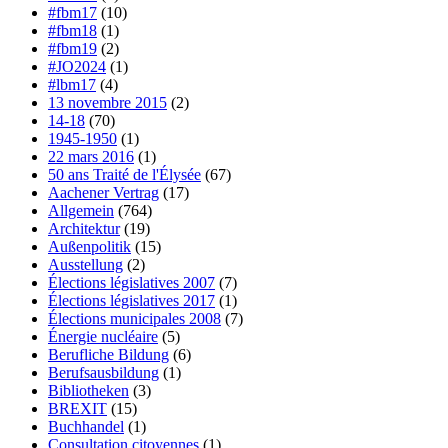
#fbm17
(10)
#fbm18
(1)
#fbm19
(2)
#JO2024
(1)
#lbm17
(4)
13 novembre 2015
(2)
14-18
(70)
1945-1950
(1)
22 mars 2016
(1)
50 ans Traité de l'Élysée
(67)
Aachener Vertrag
(17)
Allgemein
(764)
Architektur
(19)
Außenpolitik
(15)
Ausstellung
(2)
Élections législatives 2007
(7)
Élections législatives 2017
(1)
Élections municipales 2008
(7)
Énergie nucléaire
(5)
Berufliche Bildung
(6)
Berufsausbildung
(1)
Bibliotheken
(3)
BREXIT
(15)
Buchhandel
(1)
Consultation citoyennes
(1)