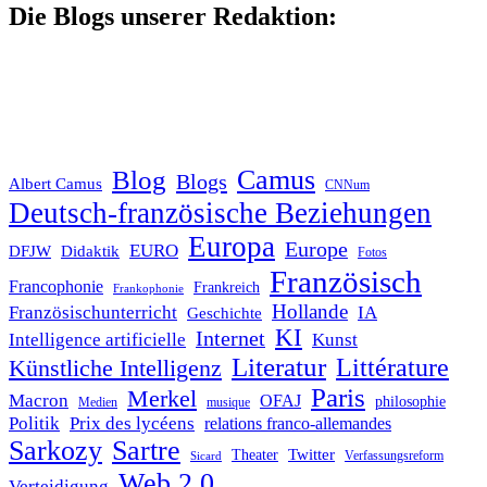
Die Blogs unserer Redaktion:
Blog
Camus
Blogs
Albert Camus
CNNum
Deutsch-französische Beziehungen
Europa
Europe
EURO
DFJW
Didaktik
Fotos
Französisch
Francophonie
Frankreich
Frankophonie
Hollande
Französischunterricht
IA
Geschichte
KI
Internet
Intelligence artificielle
Kunst
Literatur
Littérature
Künstliche Intelligenz
Paris
Merkel
Macron
OFAJ
philosophie
Medien
musique
Politik
Prix des lycéens
relations franco-allemandes
Sarkozy
Sartre
Twitter
Theater
Verfassungsreform
Sicard
Web 2.0
Verteidigung