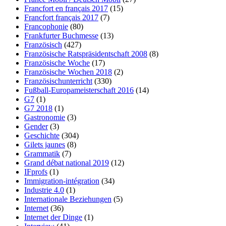
Francfort en français 2017
(15)
Francfort français 2017
(7)
Francophonie
(80)
Frankfurter Buchmesse
(13)
Französisch
(427)
Französische Ratspräsidentschaft 2008
(8)
Französische Woche
(17)
Französische Wochen 2018
(2)
Französischunterricht
(330)
Fußball-Europameisterschaft 2016
(14)
G7
(1)
G7 2018
(1)
Gastronomie
(3)
Gender
(3)
Geschichte
(304)
Gilets jaunes
(8)
Grammatik
(7)
Grand débat national 2019
(12)
IFprofs
(1)
Immigration-intégration
(34)
Industrie 4.0
(1)
Internationale Beziehungen
(5)
Internet
(36)
Internet der Dinge
(1)