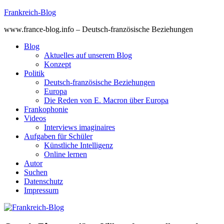
Skip
Frankreich-Blog
to
www.france-blog.info – Deutsch-französische Beziehungen
content
Blog
Aktuelles auf unserem Blog
Konzept
Politik
Deutsch-französische Beziehungen
Europa
Die Reden von E. Macron über Europa
Frankophonie
Videos
Interviews imaginaires
Aufgaben für Schüler
Künstliche Intelligenz
Online lernen
Autor
Suchen
Datenschutz
Impressum