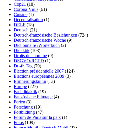
Cop21
(18)
Corona-Virus
(61)
Cuisine
(1)
Décentralisation
(1)
DELF
(18)
Deutsch
(21)
Deutsch-französische Beziehungen
(724)
Deutsch-französische Woche
(9)
Dictionnaire /Wörterbuch
(2)
Didaktik
(103)
Droits de l'homme
(9)
DSGVO-RGPD
(1)
Dt.-fr. Tag
(70)
Election présidentielle 2007
(124)
Elections européennes 2009
(3)
Erinnerungskultur
(13)
Europe
(227)
Fachdidaktik
(19)
Fanzösische Filmtage
(4)
Ferien
(3)
Forschung
(19)
Fortbildung
(47)
Forum de Paris sur la paix
(1)
Fotos
(109)
France Mobil / Deutsch Mobil
(27)