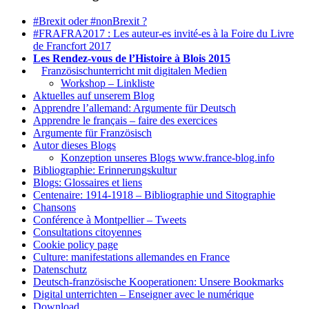
#Brexit oder #nonBrexit ?
#FRAFRA2017 : Les auteur-es invité-es à la Foire du Livre
de Francfort 2017
Les Rendez-vous de l’Histoire à Blois 2015
1.
Französischunterricht mit digitalen Medien
Workshop – Linkliste
Aktuelles auf unserem Blog
Apprendre l’allemand: Argumente für Deutsch
Apprendre le français – faire des exercices
Argumente für Französisch
Autor dieses Blogs
Konzeption unseres Blogs www.france-blog.info
Bibliographie: Erinnerungskultur
Blogs: Glossaires et liens
Centenaire: 1914-1918 – Bibliographie und Sitographie
Chansons
Conférence à Montpellier – Tweets
Consultations citoyennes
Cookie policy page
Culture: manifestations allemandes en France
Datenschutz
Deutsch-französische Kooperationen: Unsere Bookmarks
Digital unterrichten – Enseigner avec le numérique
Download