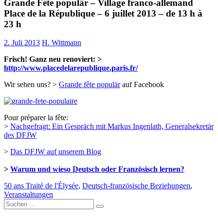
Grande Fête populär – Village franco-allemand
Place de la République – 6 juillet 2013 – de 13 h à
23 h
2. Juli 2013
H. Wittmann
Frisch! Ganz neu renoviert: >
http://www.placedelarepublique.paris.fr/
Wir sehen uns? >
Grande fête populär
auf Facebook
Pour préparer la fête:
>
Nachgefragt: Ein Gespräch mit Markus Ingenlath, Generalsekretär
des DFJW
>
Das DFJW auf unserem Blog
>
Warum und wieso Deutsch oder Französisch lernen?
50 ans Traité de l'Élysée
,
Deutsch-französische Beziehungen
,
Veranstaltungen
Suche
nach: