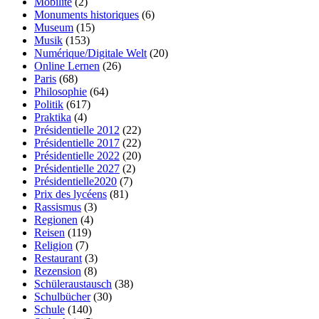
Mobilité
(2)
Monuments historiques
(6)
Museum
(15)
Musik
(153)
Numérique/Digitale Welt
(20)
Online Lernen
(26)
Paris
(68)
Philosophie
(64)
Politik
(617)
Praktika
(4)
Présidentielle 2012
(22)
Présidentielle 2017
(22)
Présidentielle 2022
(20)
Présidentielle 2027
(2)
Présidentielle2020
(7)
Prix des lycéens
(81)
Rassismus
(3)
Regionen
(4)
Reisen
(119)
Religion
(7)
Restaurant
(3)
Rezension
(8)
Schüleraustausch
(38)
Schulbücher
(30)
Schule
(140)