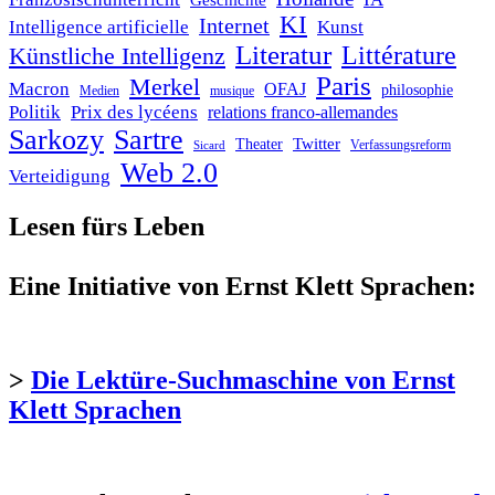
Geschichte
KI
Internet
Intelligence artificielle
Kunst
Literatur
Littérature
Künstliche Intelligenz
Paris
Merkel
Macron
OFAJ
philosophie
Medien
musique
Politik
Prix des lycéens
relations franco-allemandes
Sarkozy
Sartre
Twitter
Theater
Verfassungsreform
Sicard
Web 2.0
Verteidigung
Lesen fürs Leben
Eine Initiative von Ernst Klett Sprachen:
>
Die Lektüre-Suchmaschine von Ernst
Klett Sprachen