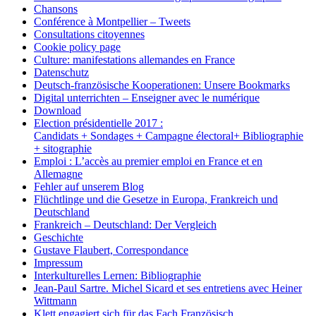
Chansons
Conférence à Montpellier – Tweets
Consultations citoyennes
Cookie policy page
Culture: manifestations allemandes en France
Datenschutz
Deutsch-französische Kooperationen: Unsere Bookmarks
Digital unterrichten – Enseigner avec le numérique
Download
Election présidentielle 2017 :
Candidats + Sondages + Campagne électoral+ Bibliographie
+ sitographie
Emploi : L’accès au premier emploi en France et en
Allemagne
Fehler auf unserem Blog
Flüchtlinge und die Gesetze in Europa, Frankreich und
Deutschland
Frankreich – Deutschland: Der Vergleich
Geschichte
Gustave Flaubert, Correspondance
Impressum
Interkulturelles Lernen: Bibliographie
Jean-Paul Sartre. Michel Sicard et ses entretiens avec Heiner
Wittmann
Klett engagiert sich für das Fach Französisch