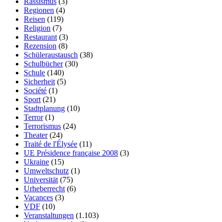
Rassismus
(3)
Regionen
(4)
Reisen
(119)
Religion
(7)
Restaurant
(3)
Rezension
(8)
Schüleraustausch
(38)
Schulbücher
(30)
Schule
(140)
Sicherheit
(5)
Société
(1)
Sport
(21)
Stadtplanung
(10)
Terror
(1)
Terrorismus
(24)
Theater
(24)
Traité de l'Élysée
(11)
UE Présidence française 2008
(3)
Ukraine
(15)
Umweltschutz
(1)
Universität
(75)
Urheberrecht
(6)
Vacances
(3)
VDF
(10)
Veranstaltungen
(1.103)