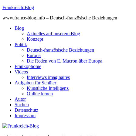
Skip
Frankreich-Blog
to
www.france-blog.info – Deutsch-französische Beziehungen
content
Blog
Aktuelles auf unserem Blog
Konzept
Politik
Deutsch-französische Beziehungen
Europa
Die Reden von E. Macron über Europa
Frankophonie
Videos
Interviews imaginaires
Aufgaben für Schüler
Künstliche Intelligenz
Online lernen
Autor
Suchen
Datenschutz
Impressum