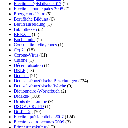
Élections législatives 2017
(1)
Élections municipales 2008
(7)
Énergie nucléaire
(5)
Berufliche Bildung
(6)
Berufsausbildung
(1)
Bibliotheken
(3)
BREXIT
(15)
Buchhandel
(1)
Consultation citoyennes
(1)
Cop21
(18)
Corona-Virus
(61)
Cuisine
(1)
Décentralisation
(1)
DELF
(18)
Deutsch
(21)
Deutsch-französische Beziehungen
(724)
Deutsch-französische Woche
(9)
Dictionnaire /Wörterbuch
(2)
Didaktik
(103)
Droits de l'homme
(9)
DSGVO-RGPD
(1)
Dt.-fr. Tag
(70)
Election présidentielle 2007
(124)
Elections européennes 2009
(3)
Erinnerungskultur
(13)