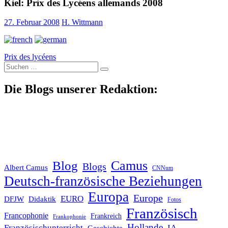
Kiel: Prix des Lycéens allemands 2008
27. Februar 2008
H. Wittmann
Prix des lycéens
Suche
nach:
Die Blogs unserer Redaktion:
Blog
Camus
Blogs
Albert Camus
CNNum
Deutsch-französische Beziehungen
Europa
Europe
EURO
DFJW
Didaktik
Fotos
Französisch
Francophonie
Frankreich
Frankophonie
Hollande
Französischunterricht
IA