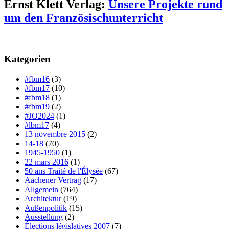
Ernst Klett Verlag:
Unsere Projekte rund
um den Französischunterricht
Kategorien
#fbm16
(3)
#fbm17
(10)
#fbm18
(1)
#fbm19
(2)
#JO2024
(1)
#lbm17
(4)
13 novembre 2015
(2)
14-18
(70)
1945-1950
(1)
22 mars 2016
(1)
50 ans Traité de l'Élysée
(67)
Aachener Vertrag
(17)
Allgemein
(764)
Architektur
(19)
Außenpolitik
(15)
Ausstellung
(2)
Élections législatives 2007
(7)