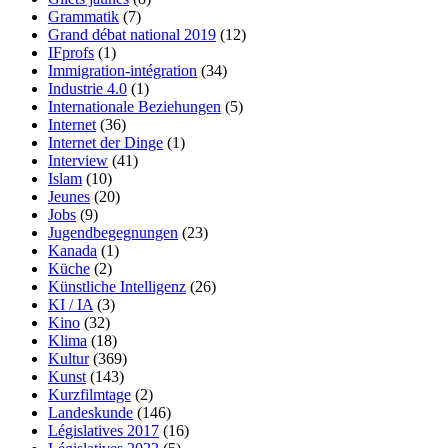
Grammatik
(7)
Grand débat national 2019
(12)
IFprofs
(1)
Immigration-intégration
(34)
Industrie 4.0
(1)
Internationale Beziehungen
(5)
Internet
(36)
Internet der Dinge
(1)
Interview
(41)
Islam
(10)
Jeunes
(20)
Jobs
(9)
Jugendbegegnungen
(23)
Kanada
(1)
Küche
(2)
Künstliche Intelligenz
(26)
KI / IA
(3)
Kino
(32)
Klima
(18)
Kultur
(369)
Kunst
(143)
Kurzfilmtage
(2)
Landeskunde
(146)
Législatives 2017
(16)