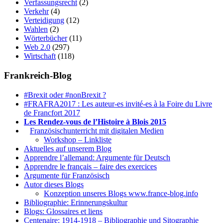
Verfassungsrecht
(2)
Verkehr
(4)
Verteidigung
(12)
Wahlen
(2)
Wörterbücher
(11)
Web 2.0
(297)
Wirtschaft
(118)
Frankreich-Blog
#Brexit oder #nonBrexit ?
#FRAFRA2017 : Les auteur-es invité-es à la Foire du Livre
de Francfort 2017
Les Rendez-vous de l’Histoire à Blois 2015
1.
Französischunterricht mit digitalen Medien
Workshop – Linkliste
Aktuelles auf unserem Blog
Apprendre l’allemand: Argumente für Deutsch
Apprendre le français – faire des exercices
Argumente für Französisch
Autor dieses Blogs
Konzeption unseres Blogs www.france-blog.info
Bibliographie: Erinnerungskultur
Blogs: Glossaires et liens
Centenaire: 1914-1918 – Bibliographie und Sitographie