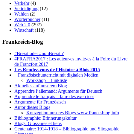
Verkehr
(4)
Verteidigung
(12)
Wahlen
(2)
Wörterbücher
(11)
Web 2.0
(297)
Wirtschaft
(118)
Frankreich-Blog
#Brexit oder #nonBrexit ?
#FRAFRA2017 : Les auteur-es invité-es à la Foire du Livre
de Francfort 2017
Les Rendez-vous de l’Histoire à Blois 2015
1.
Französischunterricht mit digitalen Medien
Workshop – Linkliste
Aktuelles auf unserem Blog
Apprendre l’allemand: Argumente für Deutsch
Apprendre le français – faire des exercices
Argumente für Französisch
Autor dieses Blogs
Konzeption unseres Blogs www.france-blog.info
Bibliographie: Erinnerungskultur
Blogs: Glossaires et liens
Centenaire: 1914-1918 – Bibliographie und Sitographie