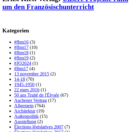
um den Französischunterricht
Kategorien
#fbm16
(3)
#fbm17
(10)
#fbm18
(1)
#fbm19
(2)
#JO2024
(1)
#lbm17
(4)
13 novembre 2015
(2)
14-18
(70)
1945-1950
(1)
22 mars 2016
(1)
50 ans Traité de l'Élysée
(67)
Aachener Vertrag
(17)
Allgemein
(764)
Architektur
(19)
Außenpolitik
(15)
Ausstellung
(2)
Élections législatives 2007
(7)