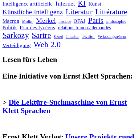
KI
Internet
Intelligence artificielle
Kunst
Literatur
Littérature
Künstliche Intelligenz
Paris
Merkel
Macron
OFAJ
philosophie
Medien
musique
Politik
Prix des lycéens
relations franco-allemandes
Sarkozy
Sartre
Twitter
Theater
Verfassungsreform
Sicard
Web 2.0
Verteidigung
Lesen fürs Leben
Eine Initiative von Ernst Klett Sprachen:
>
Die Lektüre-Suchmaschine von Ernst
Klett Sprachen
Ernst Klett Verlag:
Unsere Projekte rund