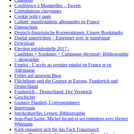
Chansons
Conférence à Montpellier – Tweets
Consultations citoyennes
Cookie policy page
Culture: manifestations allemandes en France
Datenschutz
Deutsch-französische Kooperationen: Unsere Bookmarks
Digital unterrichten – Enseigner avec le numérique
Download
Election présidentielle 2017 :
Candidats + Sondages + Campagne électoral+ Bibliographie
+ sitographie
Emploi : L’accès au premier emploi en France et en
Allemagne
Fehler auf unserem Blog
Flüchtlinge und die Gesetze in Europa, Frankreich und
Deutschland
Frankreich – Deutschland: Der Vergleich
Geschichte
Gustave Flaubert, Correspondance
Impressum
Interkulturelles Lernen: Bibliographie
Jean-Paul Sartre. Michel Sicard et ses entretiens avec Heiner
Wittmann
Klett engagiert sich für das Fach Französisch