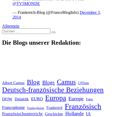
@TV5MONDE
— Frankreich-Blog (@FranceBlogInfo)
December 3,
2014
Allgemein
Suche
nach:
Die Blogs unserer Redaktion:
Blog
Camus
Blogs
Albert Camus
CNNum
Deutsch-französische Beziehungen
Europa
Europe
EURO
DFJW
Didaktik
Fotos
Französisch
Francophonie
Frankreich
Frankophonie
Hollande
Französischunterricht
IA
Geschichte