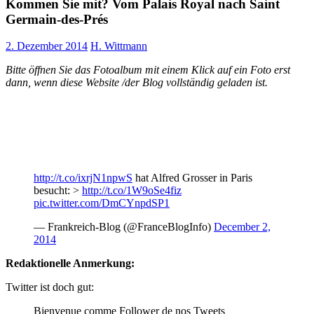
Kommen Sie mit? Vom Palais Royal nach Saint
Germain-des-Prés
2. Dezember 2014
H. Wittmann
Bitte öffnen Sie das Fotoalbum mit einem Klick auf ein Foto erst
dann, wenn diese Website /der Blog vollständig geladen ist.
http://t.co/ixrjN1npwS
hat Alfred Grosser in Paris
besucht: >
http://t.co/1W9oSe4fiz
pic.twitter.com/DmCYnpdSP1
— Frankreich-Blog (@FranceBlogInfo)
December 2,
2014
Redaktionelle Anmerkung:
Twitter ist doch gut:
Bienvenue comme Follower de nos Tweets