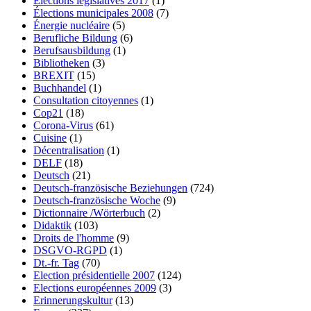
Élections législatives 2017
(1)
Élections municipales 2008
(7)
Énergie nucléaire
(5)
Berufliche Bildung
(6)
Berufsausbildung
(1)
Bibliotheken
(3)
BREXIT
(15)
Buchhandel
(1)
Consultation citoyennes
(1)
Cop21
(18)
Corona-Virus
(61)
Cuisine
(1)
Décentralisation
(1)
DELF
(18)
Deutsch
(21)
Deutsch-französische Beziehungen
(724)
Deutsch-französische Woche
(9)
Dictionnaire /Wörterbuch
(2)
Didaktik
(103)
Droits de l'homme
(9)
DSGVO-RGPD
(1)
Dt.-fr. Tag
(70)
Election présidentielle 2007
(124)
Elections européennes 2009
(3)
Erinnerungskultur
(13)