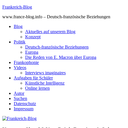
Skip
Frankreich-Blog
to
www.france-blog.info – Deutsch-französische Beziehungen
content
Blog
Aktuelles auf unserem Blog
Konzept
Politik
Deutsch-französische Beziehungen
Europa
Die Reden von E. Macron über Europa
Frankophonie
Videos
Interviews imaginaires
Aufgaben für Schüler
Künstliche Intelligenz
Online lernen
Autor
Suchen
Datenschutz
Impressum