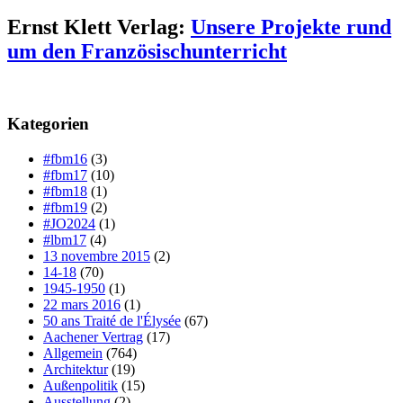
Ernst Klett Verlag:
Unsere Projekte rund
um den Französischunterricht
Kategorien
#fbm16
(3)
#fbm17
(10)
#fbm18
(1)
#fbm19
(2)
#JO2024
(1)
#lbm17
(4)
13 novembre 2015
(2)
14-18
(70)
1945-1950
(1)
22 mars 2016
(1)
50 ans Traité de l'Élysée
(67)
Aachener Vertrag
(17)
Allgemein
(764)
Architektur
(19)
Außenpolitik
(15)
Ausstellung
(2)