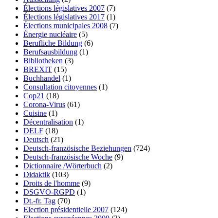
Élections législatives 2007
(7)
Élections législatives 2017
(1)
Élections municipales 2008
(7)
Énergie nucléaire
(5)
Berufliche Bildung
(6)
Berufsausbildung
(1)
Bibliotheken
(3)
BREXIT
(15)
Buchhandel
(1)
Consultation citoyennes
(1)
Cop21
(18)
Corona-Virus
(61)
Cuisine
(1)
Décentralisation
(1)
DELF
(18)
Deutsch
(21)
Deutsch-französische Beziehungen
(724)
Deutsch-französische Woche
(9)
Dictionnaire /Wörterbuch
(2)
Didaktik
(103)
Droits de l'homme
(9)
DSGVO-RGPD
(1)
Dt.-fr. Tag
(70)
Election présidentielle 2007
(124)