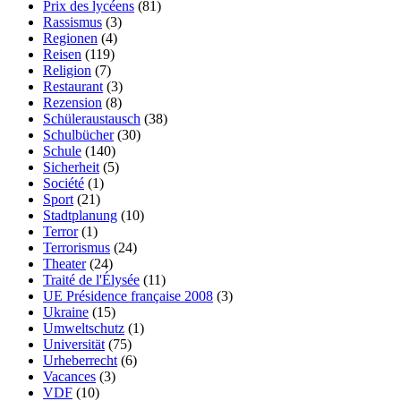
Prix des lycéens
(81)
Rassismus
(3)
Regionen
(4)
Reisen
(119)
Religion
(7)
Restaurant
(3)
Rezension
(8)
Schüleraustausch
(38)
Schulbücher
(30)
Schule
(140)
Sicherheit
(5)
Société
(1)
Sport
(21)
Stadtplanung
(10)
Terror
(1)
Terrorismus
(24)
Theater
(24)
Traité de l'Élysée
(11)
UE Présidence française 2008
(3)
Ukraine
(15)
Umweltschutz
(1)
Universität
(75)
Urheberrecht
(6)
Vacances
(3)
VDF
(10)