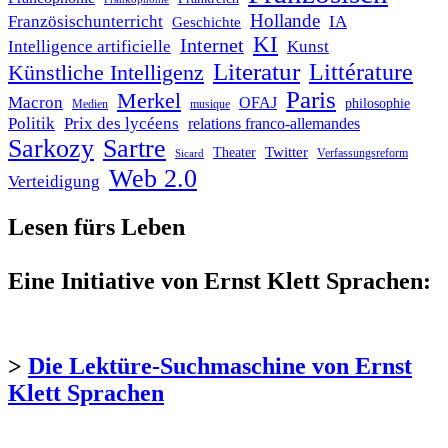
Hollande
Französischunterricht
IA
Geschichte
KI
Internet
Intelligence artificielle
Kunst
Literatur
Littérature
Künstliche Intelligenz
Paris
Merkel
Macron
OFAJ
philosophie
Medien
musique
Politik
Prix des lycéens
relations franco-allemandes
Sarkozy
Sartre
Twitter
Theater
Verfassungsreform
Sicard
Web 2.0
Verteidigung
Lesen fürs Leben
Eine Initiative von Ernst Klett Sprachen:
>
Die Lektüre-Suchmaschine von Ernst
Klett Sprachen