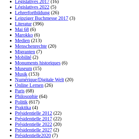
Législatives 2017
(16)
Législatives 2022
(5)
Lehrerfortbildung
(26)
Leipziger Buchmesse 2017
(3)
Literatur
(396)
Mai 68
(6)
Marokko
(6)
Medien
(213)
Menschenrechte
(20)
Migranten
(7)
Mobilité
(2)
Monuments historiques
(6)
Museum
(15)
Musik
(153)
Numérique/Digitale Welt
(20)
Online Lernen
(26)
Paris
(68)
Philosophie
(64)
Politik
(617)
Praktika
(4)
Présidentielle 2012
(22)
Présidentielle 2017
(22)
Présidentielle 2022
(20)
Présidentielle 2027
(2)
Présidentielle2020
(7)