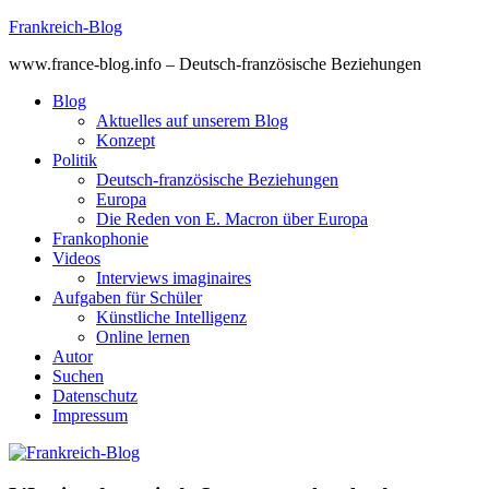
Skip
Frankreich-Blog
to
www.france-blog.info – Deutsch-französische Beziehungen
content
Blog
Aktuelles auf unserem Blog
Konzept
Politik
Deutsch-französische Beziehungen
Europa
Die Reden von E. Macron über Europa
Frankophonie
Videos
Interviews imaginaires
Aufgaben für Schüler
Künstliche Intelligenz
Online lernen
Autor
Suchen
Datenschutz
Impressum