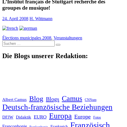
L’Institut français de Stuttgart recherche des
groupes de musique!
24. April 2008
H. Wittmann
Élections municipales 2008
,
Veranstaltungen
Suche
nach:
Die Blogs unserer Redaktion:
Blog
Camus
Blogs
Albert Camus
CNNum
Deutsch-französische Beziehungen
Europa
Europe
EURO
DFJW
Didaktik
Fotos
Französisch
Francophonie
Frankreich
Frankophonie