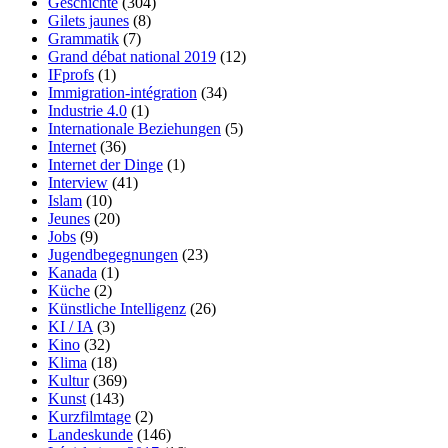
Geschichte
(304)
Gilets jaunes
(8)
Grammatik
(7)
Grand débat national 2019
(12)
IFprofs
(1)
Immigration-intégration
(34)
Industrie 4.0
(1)
Internationale Beziehungen
(5)
Internet
(36)
Internet der Dinge
(1)
Interview
(41)
Islam
(10)
Jeunes
(20)
Jobs
(9)
Jugendbegegnungen
(23)
Kanada
(1)
Küche
(2)
Künstliche Intelligenz
(26)
KI / IA
(3)
Kino
(32)
Klima
(18)
Kultur
(369)
Kunst
(143)
Kurzfilmtage
(2)
Landeskunde
(146)