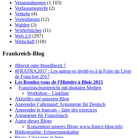
Veranstaltungen
(1.103)
Verfassungsrecht
(2)
Verkehr
(4)
Verteidigung
(12)
Wahlen
(2)
Wörterbücher
(11)
Web 2.0
(297)
Wirtschaft
(118)
Frankreich-Blog
#Brexit oder #nonBrexit ?
#FRAFRA2017 : Les auteur-es invité-es à la Foire du Livre
de Francfort 2017
Les Rendez-vous de l’Histoire à Blois 2015
1.
Französischunterricht mit digitalen Medien
Workshop – Linkliste
Aktuelles auf unserem Blog
Apprendre l’allemand: Argumente für Deutsch
Apprendre le français – faire des exercices
Argumente für Französisch
Autor dieses Blogs
Konzeption unseres Blogs www.france-blog.info
Bibliographie: Erinnerungskultur
Blogs: Glossaires et liens