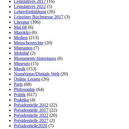
Législatives 2017
(16)
Législatives 2022
(5)
Lehrerfortbildung
(26)
Leipziger Buchmesse 2017
(3)
Literatur
(396)
Mai 68
(6)
Marokko
(6)
Medien
(213)
Menschenrechte
(20)
Migranten
(7)
Mobilité
(2)
Monuments historiques
(6)
Museum
(15)
Musik
(153)
Numérique/Digitale Welt
(20)
Online Lernen
(26)
Paris
(68)
Philosophie
(64)
Politik
(617)
Praktika
(4)
Présidentielle 2012
(22)
Présidentielle 2017
(22)
Présidentielle 2022
(20)
Présidentielle 2027
(2)
Présidentielle2020
(7)