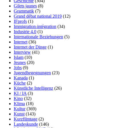
Geschichte
(304)
Gilets jaunes
(8)
Grammatik
(7)
Grand débat national 2019
(12)
IFprofs
(1)
Immigration-intégration
(34)
Industrie 4.0
(1)
Internationale Beziehungen
(5)
Internet
(36)
Internet der Dinge
(1)
Interview
(41)
Islam
(10)
Jeunes
(20)
Jobs
(9)
Jugendbegegnungen
(23)
Kanada
(1)
Küche
(2)
Künstliche Intelligenz
(26)
KI / IA
(3)
Kino
(32)
Klima
(18)
Kultur
(369)
Kunst
(143)
Kurzfilmtage
(2)
Landeskunde
(146)