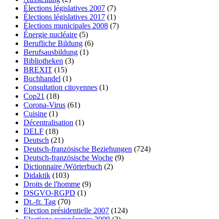
Élections législatives 2007
(7)
Élections législatives 2017
(1)
Élections municipales 2008
(7)
Énergie nucléaire
(5)
Berufliche Bildung
(6)
Berufsausbildung
(1)
Bibliotheken
(3)
BREXIT
(15)
Buchhandel
(1)
Consultation citoyennes
(1)
Cop21
(18)
Corona-Virus
(61)
Cuisine
(1)
Décentralisation
(1)
DELF
(18)
Deutsch
(21)
Deutsch-französische Beziehungen
(724)
Deutsch-französische Woche
(9)
Dictionnaire /Wörterbuch
(2)
Didaktik
(103)
Droits de l'homme
(9)
DSGVO-RGPD
(1)
Dt.-fr. Tag
(70)
Election présidentielle 2007
(124)