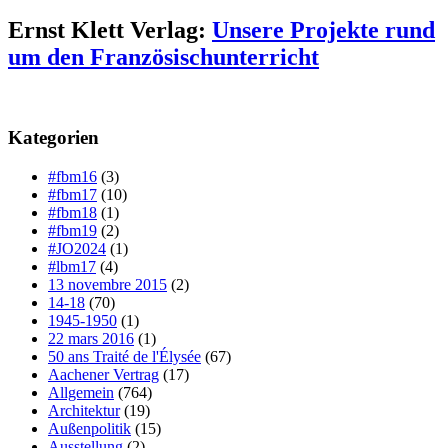
Ernst Klett Verlag:
Unsere Projekte rund
um den Französischunterricht
Kategorien
#fbm16
(3)
#fbm17
(10)
#fbm18
(1)
#fbm19
(2)
#JO2024
(1)
#lbm17
(4)
13 novembre 2015
(2)
14-18
(70)
1945-1950
(1)
22 mars 2016
(1)
50 ans Traité de l'Élysée
(67)
Aachener Vertrag
(17)
Allgemein
(764)
Architektur
(19)
Außenpolitik
(15)
Ausstellung
(2)