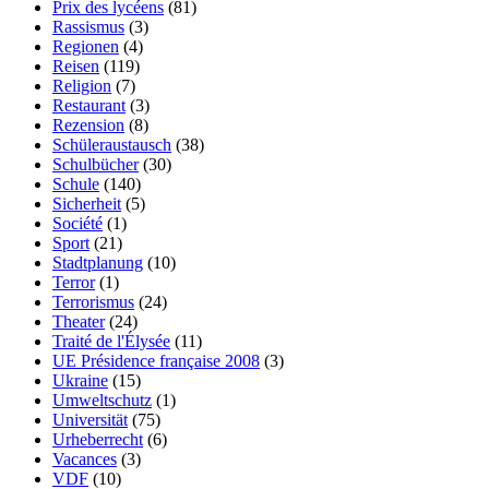
Prix des lycéens
(81)
Rassismus
(3)
Regionen
(4)
Reisen
(119)
Religion
(7)
Restaurant
(3)
Rezension
(8)
Schüleraustausch
(38)
Schulbücher
(30)
Schule
(140)
Sicherheit
(5)
Société
(1)
Sport
(21)
Stadtplanung
(10)
Terror
(1)
Terrorismus
(24)
Theater
(24)
Traité de l'Élysée
(11)
UE Présidence française 2008
(3)
Ukraine
(15)
Umweltschutz
(1)
Universität
(75)
Urheberrecht
(6)
Vacances
(3)
VDF
(10)