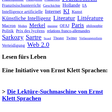
Hollande
Französischunterricht
IA
Geschichte
KI
Internet
Intelligence artificielle
Kunst
Literatur
Littérature
Künstliche Intelligenz
Paris
Merkel
Macron
OFAJ
philosophie
Medien
musique
Politik
Prix des lycéens
relations franco-allemandes
Sarkozy
Sartre
Twitter
Theater
Verfassungsreform
Sicard
Web 2.0
Verteidigung
Lesen fürs Leben
Eine Initiative von Ernst Klett Sprachen:
>
Die Lektüre-Suchmaschine von Ernst
Klett Sprachen