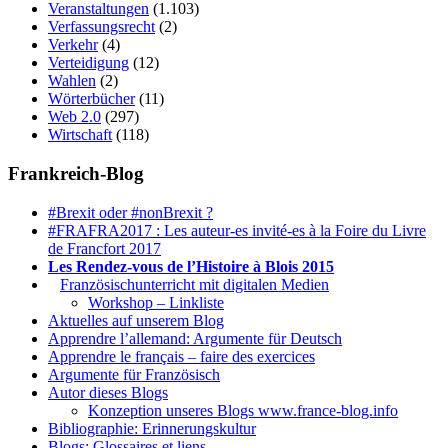
Veranstaltungen
(1.103)
Verfassungsrecht
(2)
Verkehr
(4)
Verteidigung
(12)
Wahlen
(2)
Wörterbücher
(11)
Web 2.0
(297)
Wirtschaft
(118)
Frankreich-Blog
#Brexit oder #nonBrexit ?
#FRAFRA2017 : Les auteur-es invité-es à la Foire du Livre
de Francfort 2017
Les Rendez-vous de l’Histoire à Blois 2015
1.
Französischunterricht mit digitalen Medien
Workshop – Linkliste
Aktuelles auf unserem Blog
Apprendre l’allemand: Argumente für Deutsch
Apprendre le français – faire des exercices
Argumente für Französisch
Autor dieses Blogs
Konzeption unseres Blogs www.france-blog.info
Bibliographie: Erinnerungskultur
Blogs: Glossaires et liens