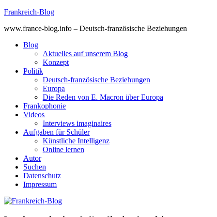
Skip
Frankreich-Blog
to
www.france-blog.info – Deutsch-französische Beziehungen
content
Blog
Aktuelles auf unserem Blog
Konzept
Politik
Deutsch-französische Beziehungen
Europa
Die Reden von E. Macron über Europa
Frankophonie
Videos
Interviews imaginaires
Aufgaben für Schüler
Künstliche Intelligenz
Online lernen
Autor
Suchen
Datenschutz
Impressum