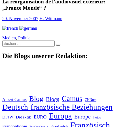
La réorganisation de l’audiovisuel extérieur:
„France Monde“ ?
29. November 2007
H. Wittmann
Medien
,
Politik
Suche
nach:
Die Blogs unserer Redaktion:
Blog
Camus
Blogs
Albert Camus
CNNum
Deutsch-französische Beziehungen
Europa
Europe
EURO
DFJW
Didaktik
Fotos
Französisch
Francophonie
Frankreich
Frankophonie