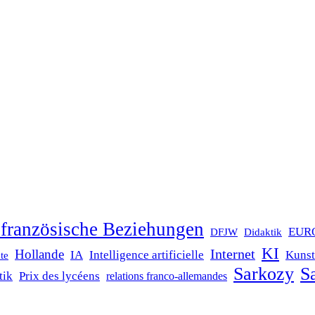
französische Beziehungen
EUR
DFJW
Didaktik
KI
Internet
Hollande
IA
Intelligence artificielle
Kunst
te
Sarkozy
Sa
tik
Prix des lycéens
relations franco-allemandes