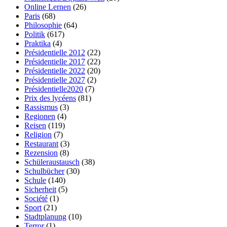
Online Lernen
(26)
Paris
(68)
Philosophie
(64)
Politik
(617)
Praktika
(4)
Présidentielle 2012
(22)
Présidentielle 2017
(22)
Présidentielle 2022
(20)
Présidentielle 2027
(2)
Présidentielle2020
(7)
Prix des lycéens
(81)
Rassismus
(3)
Regionen
(4)
Reisen
(119)
Religion
(7)
Restaurant
(3)
Rezension
(8)
Schüleraustausch
(38)
Schulbücher
(30)
Schule
(140)
Sicherheit
(5)
Société
(1)
Sport
(21)
Stadtplanung
(10)
Terror
(1)