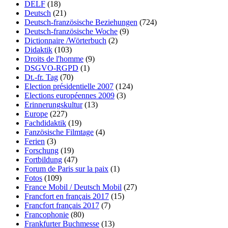
DELF
(18)
Deutsch
(21)
Deutsch-französische Beziehungen
(724)
Deutsch-französische Woche
(9)
Dictionnaire /Wörterbuch
(2)
Didaktik
(103)
Droits de l'homme
(9)
DSGVO-RGPD
(1)
Dt.-fr. Tag
(70)
Election présidentielle 2007
(124)
Elections européennes 2009
(3)
Erinnerungskultur
(13)
Europe
(227)
Fachdidaktik
(19)
Fanzösische Filmtage
(4)
Ferien
(3)
Forschung
(19)
Fortbildung
(47)
Forum de Paris sur la paix
(1)
Fotos
(109)
France Mobil / Deutsch Mobil
(27)
Francfort en français 2017
(15)
Francfort français 2017
(7)
Francophonie
(80)
Frankfurter Buchmesse
(13)