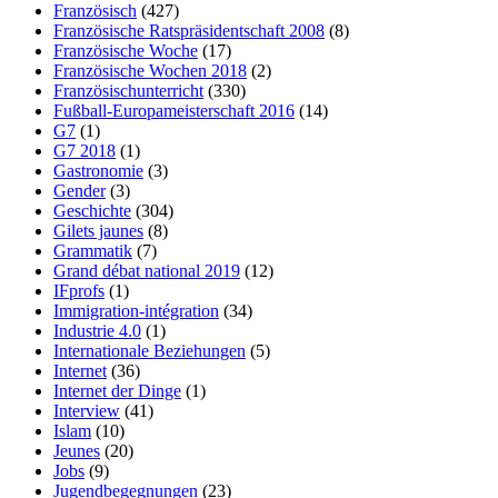
Französisch
(427)
Französische Ratspräsidentschaft 2008
(8)
Französische Woche
(17)
Französische Wochen 2018
(2)
Französischunterricht
(330)
Fußball-Europameisterschaft 2016
(14)
G7
(1)
G7 2018
(1)
Gastronomie
(3)
Gender
(3)
Geschichte
(304)
Gilets jaunes
(8)
Grammatik
(7)
Grand débat national 2019
(12)
IFprofs
(1)
Immigration-intégration
(34)
Industrie 4.0
(1)
Internationale Beziehungen
(5)
Internet
(36)
Internet der Dinge
(1)
Interview
(41)
Islam
(10)
Jeunes
(20)
Jobs
(9)
Jugendbegegnungen
(23)