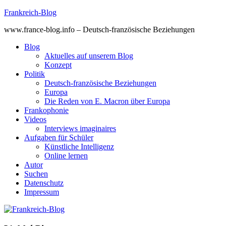
Skip
Frankreich-Blog
to
www.france-blog.info – Deutsch-französische Beziehungen
content
Blog
Aktuelles auf unserem Blog
Konzept
Politik
Deutsch-französische Beziehungen
Europa
Die Reden von E. Macron über Europa
Frankophonie
Videos
Interviews imaginaires
Aufgaben für Schüler
Künstliche Intelligenz
Online lernen
Autor
Suchen
Datenschutz
Impressum