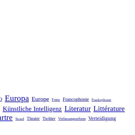
Europa
Europe
O
Francophonie
Fotos
Frankophonie
Literatur
Littérature
Künstliche Intelligenz
rtre
Verteidigung
Twitter
Theater
Verfassungsreform
Sicard