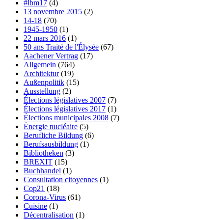
#lbm17
(4)
13 novembre 2015
(2)
14-18
(70)
1945-1950
(1)
22 mars 2016
(1)
50 ans Traité de l'Élysée
(67)
Aachener Vertrag
(17)
Allgemein
(764)
Architektur
(19)
Außenpolitik
(15)
Ausstellung
(2)
Élections législatives 2007
(7)
Élections législatives 2017
(1)
Élections municipales 2008
(7)
Énergie nucléaire
(5)
Berufliche Bildung
(6)
Berufsausbildung
(1)
Bibliotheken
(3)
BREXIT
(15)
Buchhandel
(1)
Consultation citoyennes
(1)
Cop21
(18)
Corona-Virus
(61)
Cuisine
(1)
Décentralisation
(1)