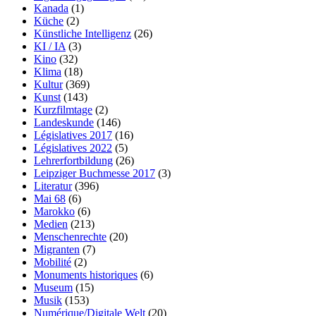
Kanada
(1)
Küche
(2)
Künstliche Intelligenz
(26)
KI / IA
(3)
Kino
(32)
Klima
(18)
Kultur
(369)
Kunst
(143)
Kurzfilmtage
(2)
Landeskunde
(146)
Législatives 2017
(16)
Législatives 2022
(5)
Lehrerfortbildung
(26)
Leipziger Buchmesse 2017
(3)
Literatur
(396)
Mai 68
(6)
Marokko
(6)
Medien
(213)
Menschenrechte
(20)
Migranten
(7)
Mobilité
(2)
Monuments historiques
(6)
Museum
(15)
Musik
(153)
Numérique/Digitale Welt
(20)