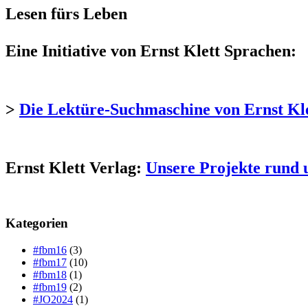
Lesen fürs Leben
Eine Initiative von Ernst Klett Sprachen:
>
Die Lektüre-Suchmaschine von Ernst Kl
Ernst Klett Verlag:
Unsere Projekte rund 
Kategorien
#fbm16
(3)
#fbm17
(10)
#fbm18
(1)
#fbm19
(2)
#JO2024
(1)