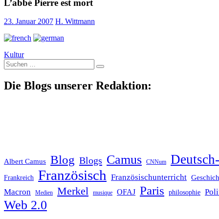
L’abbé Pierre est mort
23. Januar 2007
H. Wittmann
Kultur
Suche
nach:
Die Blogs unserer Redaktion:
Deutsch-
Blog
Camus
Blogs
Albert Camus
CNNum
Französisch
Französischunterricht
Geschich
Frankreich
Paris
Merkel
Macron
Poli
OFAJ
philosophie
Medien
musique
Web 2.0