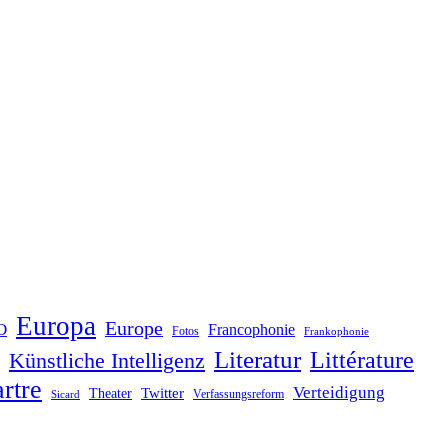
Europa
Europe
O
Francophonie
Fotos
Frankophonie
Literatur
Littérature
Künstliche Intelligenz
rtre
Verteidigung
Twitter
Theater
Verfassungsreform
Sicard