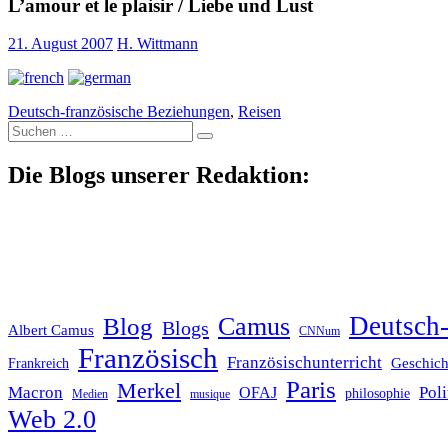
L’amour et le plaisir / Liebe und Lust
21. August 2007
H. Wittmann
Deutsch-französische Beziehungen
,
Reisen
Suche
nach:
Die Blogs unserer Redaktion:
Deutsch-
Blog
Camus
Blogs
Albert Camus
CNNum
Französisch
Französischunterricht
Geschich
Frankreich
Paris
Merkel
Macron
Poli
OFAJ
philosophie
Medien
musique
Web 2.0