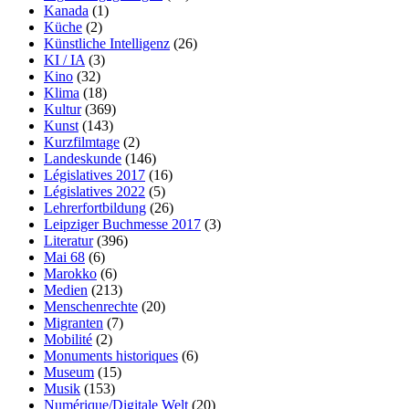
Kanada
(1)
Küche
(2)
Künstliche Intelligenz
(26)
KI / IA
(3)
Kino
(32)
Klima
(18)
Kultur
(369)
Kunst
(143)
Kurzfilmtage
(2)
Landeskunde
(146)
Législatives 2017
(16)
Législatives 2022
(5)
Lehrerfortbildung
(26)
Leipziger Buchmesse 2017
(3)
Literatur
(396)
Mai 68
(6)
Marokko
(6)
Medien
(213)
Menschenrechte
(20)
Migranten
(7)
Mobilité
(2)
Monuments historiques
(6)
Museum
(15)
Musik
(153)
Numérique/Digitale Welt
(20)