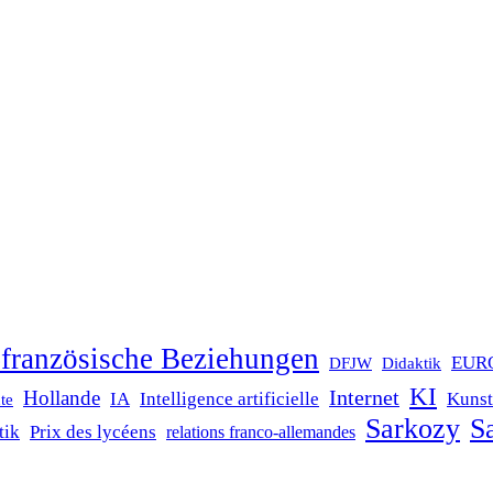
französische Beziehungen
EUR
DFJW
Didaktik
KI
Internet
Hollande
IA
Intelligence artificielle
Kunst
te
Sarkozy
Sa
tik
Prix des lycéens
relations franco-allemandes