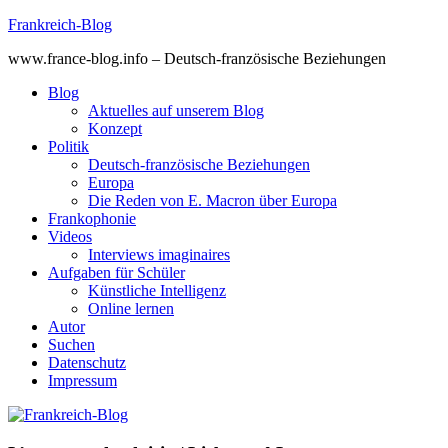
Skip
Frankreich-Blog
to
www.france-blog.info – Deutsch-französische Beziehungen
content
Blog
Aktuelles auf unserem Blog
Konzept
Politik
Deutsch-französische Beziehungen
Europa
Die Reden von E. Macron über Europa
Frankophonie
Videos
Interviews imaginaires
Aufgaben für Schüler
Künstliche Intelligenz
Online lernen
Autor
Suchen
Datenschutz
Impressum