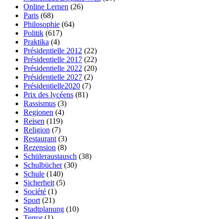
Online Lernen
(26)
Paris
(68)
Philosophie
(64)
Politik
(617)
Praktika
(4)
Présidentielle 2012
(22)
Présidentielle 2017
(22)
Présidentielle 2022
(20)
Présidentielle 2027
(2)
Présidentielle2020
(7)
Prix des lycéens
(81)
Rassismus
(3)
Regionen
(4)
Reisen
(119)
Religion
(7)
Restaurant
(3)
Rezension
(8)
Schüleraustausch
(38)
Schulbücher
(30)
Schule
(140)
Sicherheit
(5)
Société
(1)
Sport
(21)
Stadtplanung
(10)
Terror
(1)