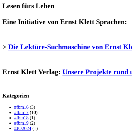
Lesen fürs Leben
Eine Initiative von Ernst Klett Sprachen:
>
Die Lektüre-Suchmaschine von Ernst Kl
Ernst Klett Verlag:
Unsere Projekte rund 
Kategorien
#fbm16
(3)
#fbm17
(10)
#fbm18
(1)
#fbm19
(2)
#JO2024
(1)