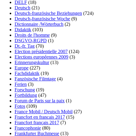
DELF
(18)
Deutsch
(21)
Deutsch-französische Beziehungen
(724)
Deutsch-französische Woche
(9)
Dictionnaire /Wörterbuch
(2)
Didaktik
(103)
Droits de l'homme
(9)
DSGVO-RGPD
(1)
Dt.-fr. Tag
(70)
Election présidentielle 2007
(124)
Elections européennes 2009
(3)
Erinnerungskultur
(13)
Europe
(227)
Fachdidaktik
(19)
Fanzösische Filmtage
(4)
Ferien
(3)
Forschung
(19)
Fortbildung
(47)
Forum de Paris sur la paix
(1)
Fotos
(109)
France Mobil / Deutsch Mobil
(27)
Francfort en français 2017
(15)
Francfort français 2017
(7)
Francophonie
(80)
Frankfurter Buchmesse
(13)