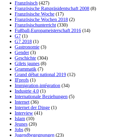
Französisch
(427)
Französische Ratspräsidentschaft 2008
(8)
Französische Woche
(17)
Französische Wochen 2018
(2)
Französischunterricht
(330)
Fußball-Europameisterschaft 2016
(14)
G7
(1)
G7 2018
(1)
Gastronomie
(3)
Gender
(3)
Geschichte
(304)
Gilets jaunes
(8)
Grammatik
(7)
Grand débat national 2019
(12)
IFprofs
(1)
Immigration-intégration
(34)
Industrie 4.0
(1)
Internationale Beziehungen
(5)
Internet
(36)
Internet der Dinge
(1)
Interview
(41)
Islam
(10)
Jeunes
(20)
Jobs
(9)
Jugendbegegnungen
(23)