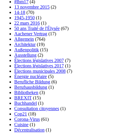
#lbm17
(4)
13 novembre 2015
(2)
14-18
(70)
1945-1950
(1)
22 mars 2016
(1)
50 ans Traité de l'Élysée
(67)
Aachener Vertrag
(17)
Allgemein
(764)
Architektur
(19)
Außenpolitik
(15)
Ausstellung
(2)
Élections législatives 2007
(7)
Élections législatives 2017
(1)
Élections municipales 2008
(7)
Énergie nucléaire
(5)
Berufliche Bildung
(6)
Berufsausbildung
(1)
Bibliotheken
(3)
BREXIT
(15)
Buchhandel
(1)
Consultation citoyennes
(1)
Cop21
(18)
Corona-Virus
(61)
Cuisine
(1)
Décentralisation
(1)