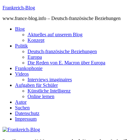
Skip
Frankreich-Blog
to
www.france-blog.info – Deutsch-französische Beziehungen
content
Blog
Aktuelles auf unserem Blog
Konzept
Politik
Deutsch-französische Beziehungen
Europa
Die Reden von E. Macron über Europa
Frankophonie
Videos
Interviews imaginaires
Aufgaben für Schüler
Künstliche Intelligenz
Online lernen
Autor
Suchen
Datenschutz
Impressum