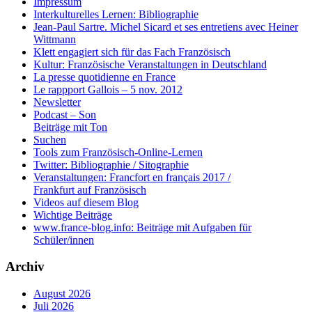
Impressum
Interkulturelles Lernen: Bibliographie
Jean-Paul Sartre. Michel Sicard et ses entretiens avec Heiner
Wittmann
Klett engagiert sich für das Fach Französisch
Kultur: Französische Veranstaltungen in Deutschland
La presse quotidienne en France
Le rappport Gallois – 5 nov. 2012
Newsletter
Podcast – Son
Beiträge mit Ton
Suchen
Tools zum Französisch-Online-Lernen
Twitter: Bibliographie / Sitographie
Veranstaltungen: Francfort en français 2017 /
Frankfurt auf Französisch
Videos auf diesem Blog
Wichtige Beiträge
www.france-blog.info: Beiträge mit Aufgaben für
Schüler/innen
Archiv
August 2026
Juli 2026