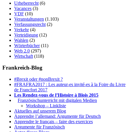
Urheberrecht
(6)
Vacances
(3)
VDF
(10)
Veranstaltungen
(1.103)
Verfassungsrecht
(2)
Verkehr
(4)
Verteidigung
(12)
Wahlen
(2)
Wörterbücher
(11)
Web 2.0
(297)
Wirtschaft
(118)
Frankreich-Blog
#Brexit oder #nonBrexit ?
#FRAFRA2017 : Les auteur-es invité-es à la Foire du Livre
de Francfort 2017
Les Rendez-vous de l’Histoire à Blois 2015
1.
Französischunterricht mit digitalen Medien
Workshop – Linkliste
Aktuelles auf unserem Blog
Apprendre l’allemand: Argumente für Deutsch
Apprendre le français – faire des exercices
Argumente für Französisch