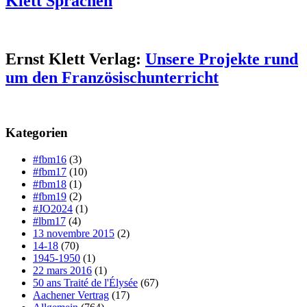
Klett Sprachen
Ernst Klett Verlag:
Unsere Projekte rund
um den Französischunterricht
Kategorien
#fbm16
(3)
#fbm17
(10)
#fbm18
(1)
#fbm19
(2)
#JO2024
(1)
#lbm17
(4)
13 novembre 2015
(2)
14-18
(70)
1945-1950
(1)
22 mars 2016
(1)
50 ans Traité de l'Élysée
(67)
Aachener Vertrag
(17)