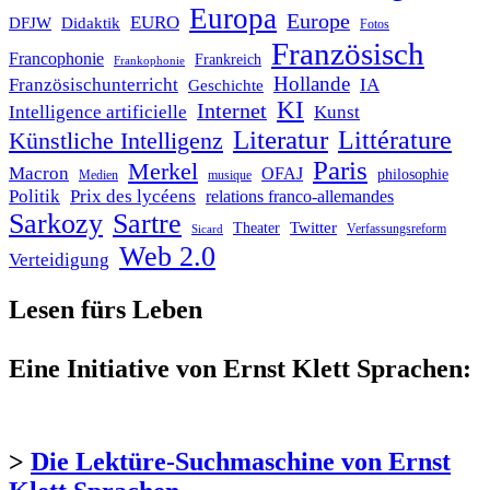
Europa
Europe
EURO
DFJW
Didaktik
Fotos
Französisch
Francophonie
Frankreich
Frankophonie
Hollande
Französischunterricht
IA
Geschichte
KI
Internet
Intelligence artificielle
Kunst
Literatur
Littérature
Künstliche Intelligenz
Paris
Merkel
Macron
OFAJ
philosophie
Medien
musique
Politik
Prix des lycéens
relations franco-allemandes
Sarkozy
Sartre
Twitter
Theater
Verfassungsreform
Sicard
Web 2.0
Verteidigung
Lesen fürs Leben
Eine Initiative von Ernst Klett Sprachen:
>
Die Lektüre-Suchmaschine von Ernst