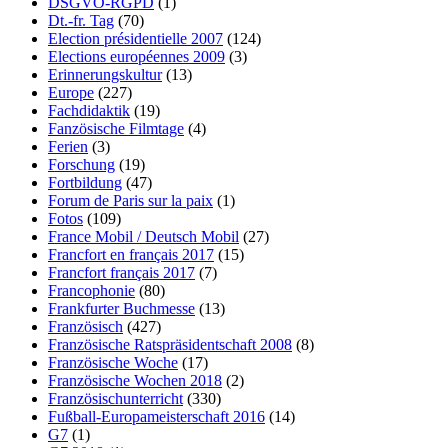
DSGVO-RGPD
(1)
Dt.-fr. Tag
(70)
Election présidentielle 2007
(124)
Elections européennes 2009
(3)
Erinnerungskultur
(13)
Europe
(227)
Fachdidaktik
(19)
Fanzösische Filmtage
(4)
Ferien
(3)
Forschung
(19)
Fortbildung
(47)
Forum de Paris sur la paix
(1)
Fotos
(109)
France Mobil / Deutsch Mobil
(27)
Francfort en français 2017
(15)
Francfort français 2017
(7)
Francophonie
(80)
Frankfurter Buchmesse
(13)
Französisch
(427)
Französische Ratspräsidentschaft 2008
(8)
Französische Woche
(17)
Französische Wochen 2018
(2)
Französischunterricht
(330)
Fußball-Europameisterschaft 2016
(14)
G7
(1)