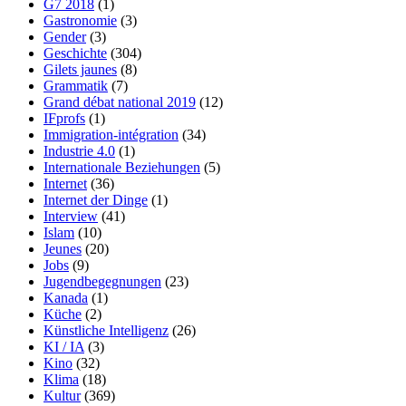
G7 2018
(1)
Gastronomie
(3)
Gender
(3)
Geschichte
(304)
Gilets jaunes
(8)
Grammatik
(7)
Grand débat national 2019
(12)
IFprofs
(1)
Immigration-intégration
(34)
Industrie 4.0
(1)
Internationale Beziehungen
(5)
Internet
(36)
Internet der Dinge
(1)
Interview
(41)
Islam
(10)
Jeunes
(20)
Jobs
(9)
Jugendbegegnungen
(23)
Kanada
(1)
Küche
(2)
Künstliche Intelligenz
(26)
KI / IA
(3)
Kino
(32)
Klima
(18)
Kultur
(369)