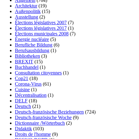
Allgemein
(764)
Architektur
(19)
Außenpolitik
(15)
Ausstellung
(2)
Élections législatives 2007
(7)
Élections législatives 2017
(1)
Élections municipales 2008
(7)
Énergie nucléaire
(5)
Berufliche Bildung
(6)
Berufsausbildung
(1)
Bibliotheken
(3)
BREXIT
(15)
Buchhandel
(1)
Consultation citoyennes
(1)
Cop21
(18)
Corona-Virus
(61)
Cuisine
(1)
Décentralisation
(1)
DELF
(18)
Deutsch
(21)
Deutsch-französische Beziehungen
(724)
Deutsch-französische Woche
(9)
Dictionnaire /Wörterbuch
(2)
Didaktik
(103)
Droits de l'homme
(9)