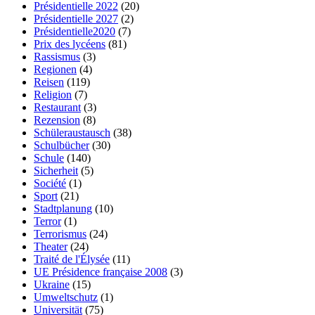
Présidentielle 2022
(20)
Présidentielle 2027
(2)
Présidentielle2020
(7)
Prix des lycéens
(81)
Rassismus
(3)
Regionen
(4)
Reisen
(119)
Religion
(7)
Restaurant
(3)
Rezension
(8)
Schüleraustausch
(38)
Schulbücher
(30)
Schule
(140)
Sicherheit
(5)
Société
(1)
Sport
(21)
Stadtplanung
(10)
Terror
(1)
Terrorismus
(24)
Theater
(24)
Traité de l'Élysée
(11)
UE Présidence française 2008
(3)
Ukraine
(15)
Umweltschutz
(1)
Universität
(75)