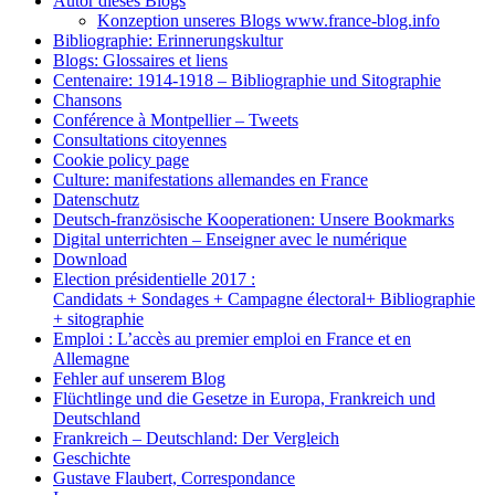
Autor dieses Blogs
Konzeption unseres Blogs www.france-blog.info
Bibliographie: Erinnerungskultur
Blogs: Glossaires et liens
Centenaire: 1914-1918 – Bibliographie und Sitographie
Chansons
Conférence à Montpellier – Tweets
Consultations citoyennes
Cookie policy page
Culture: manifestations allemandes en France
Datenschutz
Deutsch-französische Kooperationen: Unsere Bookmarks
Digital unterrichten – Enseigner avec le numérique
Download
Election présidentielle 2017 :
Candidats + Sondages + Campagne électoral+ Bibliographie
+ sitographie
Emploi : L’accès au premier emploi en France et en
Allemagne
Fehler auf unserem Blog
Flüchtlinge und die Gesetze in Europa, Frankreich und
Deutschland
Frankreich – Deutschland: Der Vergleich
Geschichte
Gustave Flaubert, Correspondance