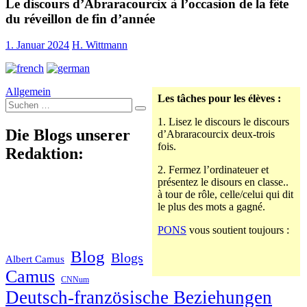
Le discours d’Abraracourcix à l’occasion de la fête
du réveillon de fin d’année
1. Januar 2024
H. Wittmann
Allgemein
Les tâches pour les élèves :
Suche
nach:
1. Lisez le discours le discours
Die Blogs unserer
d’Abraracourcix deux-trois
fois.
Redaktion:
2. Fermez l’ordinateuer et
présentez le disours en classe..
à tour de rôle, celle/celui qui dit
le plus des mots a gagné.
PONS
vous soutient toujours :
Blog
Blogs
Albert Camus
Camus
CNNum
Deutsch-französische Beziehungen