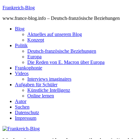
Skip
Frankreich-Blog
to
www.france-blog.info – Deutsch-französische Beziehungen
content
Blog
Aktuelles auf unserem Blog
Konzept
Politik
Deutsch-französische Beziehungen
Europa
Die Reden von E. Macron über Europa
Frankophonie
Videos
Interviews imaginaires
Aufgaben für Schüler
Künstliche Intelligenz
Online lernen
Autor
Suchen
Datenschutz
Impressum