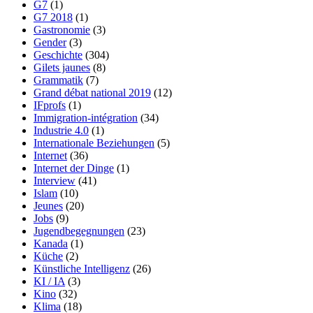
G7
(1)
G7 2018
(1)
Gastronomie
(3)
Gender
(3)
Geschichte
(304)
Gilets jaunes
(8)
Grammatik
(7)
Grand débat national 2019
(12)
IFprofs
(1)
Immigration-intégration
(34)
Industrie 4.0
(1)
Internationale Beziehungen
(5)
Internet
(36)
Internet der Dinge
(1)
Interview
(41)
Islam
(10)
Jeunes
(20)
Jobs
(9)
Jugendbegegnungen
(23)
Kanada
(1)
Küche
(2)
Künstliche Intelligenz
(26)
KI / IA
(3)
Kino
(32)
Klima
(18)