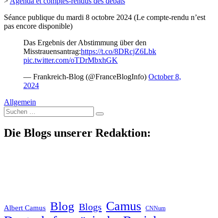
>
Agenda et comptes-rendus des débats
Séance publique du mardi 8 octobre 2024 (Le compte-rendu n’est
pas encore disponible)
Das Ergebnis der Abstimmung über den
Misstrauensantrag:
https://t.co/8DRcjZ6Lbk
pic.twitter.com/oTDrMbxhGK
— Frankreich-Blog (@FranceBlogInfo)
October 8,
2024
Allgemein
Suche
nach:
Die Blogs unserer Redaktion:
Blog
Camus
Blogs
Albert Camus
CNNum