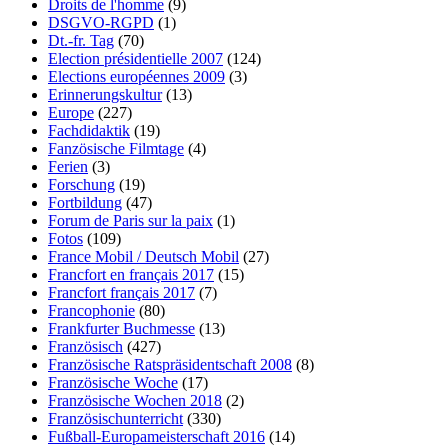
Droits de l'homme
(9)
DSGVO-RGPD
(1)
Dt.-fr. Tag
(70)
Election présidentielle 2007
(124)
Elections européennes 2009
(3)
Erinnerungskultur
(13)
Europe
(227)
Fachdidaktik
(19)
Fanzösische Filmtage
(4)
Ferien
(3)
Forschung
(19)
Fortbildung
(47)
Forum de Paris sur la paix
(1)
Fotos
(109)
France Mobil / Deutsch Mobil
(27)
Francfort en français 2017
(15)
Francfort français 2017
(7)
Francophonie
(80)
Frankfurter Buchmesse
(13)
Französisch
(427)
Französische Ratspräsidentschaft 2008
(8)
Französische Woche
(17)
Französische Wochen 2018
(2)
Französischunterricht
(330)
Fußball-Europameisterschaft 2016
(14)