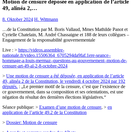
Motion de censure déposée en application de l’article
49, alinéa 2,…
8. Oktober 2024
H. Wittmann
…de la Constitution par M. Boris Vallaud, Mmes Mathilde Panot et
Cyrielle Chatelain, M. André Chassaigne et 188 de leurs collègues –
Engagement de la responsabilité gouvernementale
Live : >
https://videos.assemblee-
nationale.fr/video.15506364_6705294da9faf.1ere-seance–
hommage-a-louis-mermaz–questions-au-gouvernement–motion-de-
censure-art-49-al-2-8-octobre-2024
>
Une motion de censure a été déposée, en application de l’article
49, alinéa 2 de la Constitution, le vendredi 4 octobre 2024 par 192
députés.
: „Le premier motif de la censure, c’est que l’existence de
ce gouvernement, dans sa composition et ses orientations, est une
négation du résultat des dernières élections législatives.“
Séance publique: >
Examen d’une motion de censure
, >
en
application de l’article 49.2 de la Constitution
>
Dossier: Motion de censure