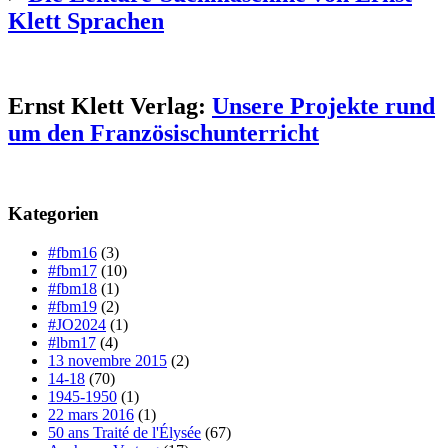
Klett Sprachen
Ernst Klett Verlag:
Unsere Projekte rund
um den Französischunterricht
Kategorien
#fbm16
(3)
#fbm17
(10)
#fbm18
(1)
#fbm19
(2)
#JO2024
(1)
#lbm17
(4)
13 novembre 2015
(2)
14-18
(70)
1945-1950
(1)
22 mars 2016
(1)
50 ans Traité de l'Élysée
(67)