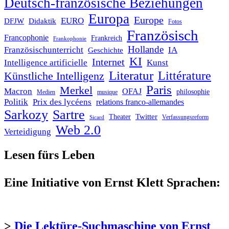
Deutsch-französische Beziehungen
Europa
Europe
EURO
DFJW
Didaktik
Fotos
Französisch
Francophonie
Frankreich
Frankophonie
Hollande
Französischunterricht
IA
Geschichte
KI
Internet
Intelligence artificielle
Kunst
Literatur
Littérature
Künstliche Intelligenz
Paris
Merkel
Macron
OFAJ
philosophie
Medien
musique
Politik
Prix des lycéens
relations franco-allemandes
Sarkozy
Sartre
Twitter
Theater
Verfassungsreform
Sicard
Web 2.0
Verteidigung
Lesen fürs Leben
Eine Initiative von Ernst Klett Sprachen:
>
Die Lektüre-Suchmaschine von Ernst