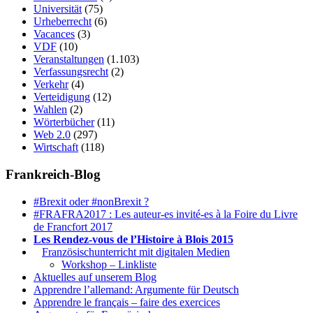
Universität
(75)
Urheberrecht
(6)
Vacances
(3)
VDF
(10)
Veranstaltungen
(1.103)
Verfassungsrecht
(2)
Verkehr
(4)
Verteidigung
(12)
Wahlen
(2)
Wörterbücher
(11)
Web 2.0
(297)
Wirtschaft
(118)
Frankreich-Blog
#Brexit oder #nonBrexit ?
#FRAFRA2017 : Les auteur-es invité-es à la Foire du Livre
de Francfort 2017
Les Rendez-vous de l’Histoire à Blois 2015
1.
Französischunterricht mit digitalen Medien
Workshop – Linkliste
Aktuelles auf unserem Blog
Apprendre l’allemand: Argumente für Deutsch
Apprendre le français – faire des exercices