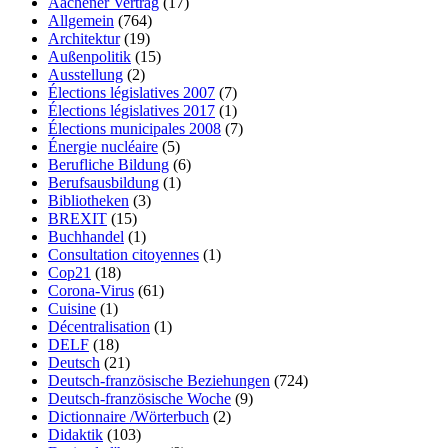
Aachener Vertrag
(17)
Allgemein
(764)
Architektur
(19)
Außenpolitik
(15)
Ausstellung
(2)
Élections législatives 2007
(7)
Élections législatives 2017
(1)
Élections municipales 2008
(7)
Énergie nucléaire
(5)
Berufliche Bildung
(6)
Berufsausbildung
(1)
Bibliotheken
(3)
BREXIT
(15)
Buchhandel
(1)
Consultation citoyennes
(1)
Cop21
(18)
Corona-Virus
(61)
Cuisine
(1)
Décentralisation
(1)
DELF
(18)
Deutsch
(21)
Deutsch-französische Beziehungen
(724)
Deutsch-französische Woche
(9)
Dictionnaire /Wörterbuch
(2)
Didaktik
(103)