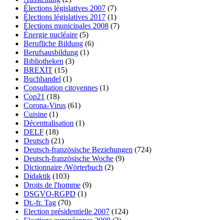
Élections législatives 2007
(7)
Élections législatives 2017
(1)
Élections municipales 2008
(7)
Énergie nucléaire
(5)
Berufliche Bildung
(6)
Berufsausbildung
(1)
Bibliotheken
(3)
BREXIT
(15)
Buchhandel
(1)
Consultation citoyennes
(1)
Cop21
(18)
Corona-Virus
(61)
Cuisine
(1)
Décentralisation
(1)
DELF
(18)
Deutsch
(21)
Deutsch-französische Beziehungen
(724)
Deutsch-französische Woche
(9)
Dictionnaire /Wörterbuch
(2)
Didaktik
(103)
Droits de l'homme
(9)
DSGVO-RGPD
(1)
Dt.-fr. Tag
(70)
Election présidentielle 2007
(124)