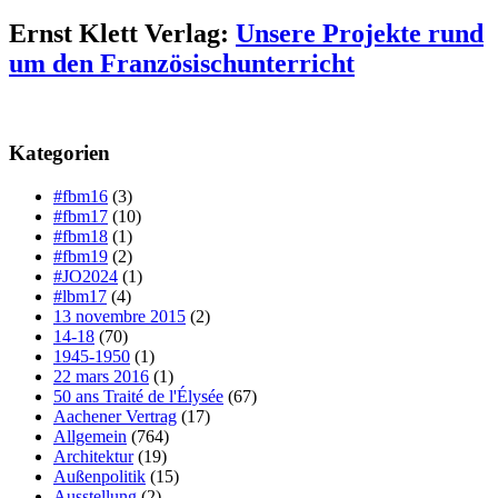
Ernst Klett Verlag:
Unsere Projekte rund
um den Französischunterricht
Kategorien
#fbm16
(3)
#fbm17
(10)
#fbm18
(1)
#fbm19
(2)
#JO2024
(1)
#lbm17
(4)
13 novembre 2015
(2)
14-18
(70)
1945-1950
(1)
22 mars 2016
(1)
50 ans Traité de l'Élysée
(67)
Aachener Vertrag
(17)
Allgemein
(764)
Architektur
(19)
Außenpolitik
(15)
Ausstellung
(2)