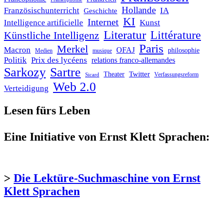
Hollande
Französischunterricht
IA
Geschichte
KI
Internet
Intelligence artificielle
Kunst
Literatur
Littérature
Künstliche Intelligenz
Paris
Merkel
Macron
OFAJ
philosophie
Medien
musique
Politik
Prix des lycéens
relations franco-allemandes
Sarkozy
Sartre
Twitter
Theater
Verfassungsreform
Sicard
Web 2.0
Verteidigung
Lesen fürs Leben
Eine Initiative von Ernst Klett Sprachen:
>
Die Lektüre-Suchmaschine von Ernst
Klett Sprachen