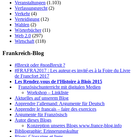
Veranstaltungen
(1.103)
Verfassungsrecht
(2)
Verkehr
(4)
Verteidigung
(12)
Wahlen
(2)
Wörterbücher
(11)
Web 2.0
(297)
Wirtschaft
(118)
Frankreich-Blog
#Brexit oder #nonBrexit ?
#FRAFRA2017 : Les auteur-es invité-es à la Foire du Livre
de Francfort 2017
Les Rendez-vous de l’Histoire à Blois 2015
1.
Französischunterricht mit digitalen Medien
Workshop – Linkliste
Aktuelles auf unserem Blog
Apprendre l’allemand: Argumente für Deutsch
Apprendre le français – faire des exercices
Argumente für Französisch
Autor dieses Blogs
Konzeption unseres Blogs www.france-blog.info
Bibliographie: Erinnerungskultur
Blogs: Glossaires et liens