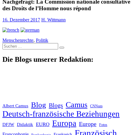
Nachgefragt: La Commission nationale consultative
des Droits de l’Homme nous répond
16. Dezember 2017
H. Wittmann
Menschenrechte
,
Politik
Suche
nach:
Die Blogs unserer Redaktion:
Blog
Camus
Blogs
Albert Camus
CNNum
Deutsch-französische Beziehungen
Europa
Europe
EURO
DFJW
Didaktik
Fotos
Französisch
Francophonie
Frankreich
Frankophonie