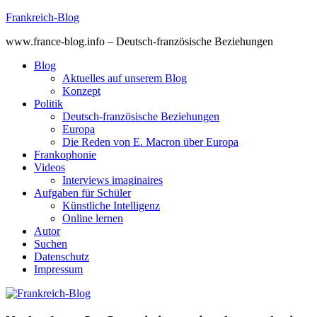
Skip
Frankreich-Blog
to
www.france-blog.info – Deutsch-französische Beziehungen
content
Blog
Aktuelles auf unserem Blog
Konzept
Politik
Deutsch-französische Beziehungen
Europa
Die Reden von E. Macron über Europa
Frankophonie
Videos
Interviews imaginaires
Aufgaben für Schüler
Künstliche Intelligenz
Online lernen
Autor
Suchen
Datenschutz
Impressum