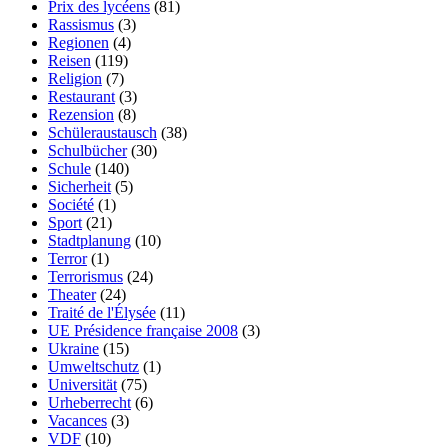
Prix des lycéens
(81)
Rassismus
(3)
Regionen
(4)
Reisen
(119)
Religion
(7)
Restaurant
(3)
Rezension
(8)
Schüleraustausch
(38)
Schulbücher
(30)
Schule
(140)
Sicherheit
(5)
Société
(1)
Sport
(21)
Stadtplanung
(10)
Terror
(1)
Terrorismus
(24)
Theater
(24)
Traité de l'Élysée
(11)
UE Présidence française 2008
(3)
Ukraine
(15)
Umweltschutz
(1)
Universität
(75)
Urheberrecht
(6)
Vacances
(3)
VDF
(10)