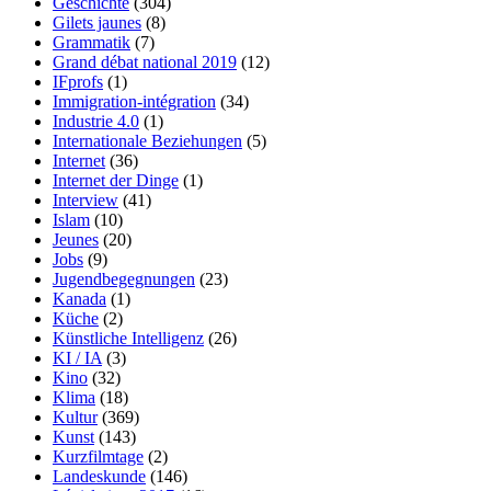
Geschichte
(304)
Gilets jaunes
(8)
Grammatik
(7)
Grand débat national 2019
(12)
IFprofs
(1)
Immigration-intégration
(34)
Industrie 4.0
(1)
Internationale Beziehungen
(5)
Internet
(36)
Internet der Dinge
(1)
Interview
(41)
Islam
(10)
Jeunes
(20)
Jobs
(9)
Jugendbegegnungen
(23)
Kanada
(1)
Küche
(2)
Künstliche Intelligenz
(26)
KI / IA
(3)
Kino
(32)
Klima
(18)
Kultur
(369)
Kunst
(143)
Kurzfilmtage
(2)
Landeskunde
(146)