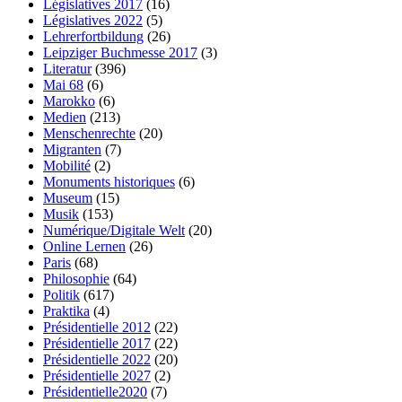
Législatives 2017
(16)
Législatives 2022
(5)
Lehrerfortbildung
(26)
Leipziger Buchmesse 2017
(3)
Literatur
(396)
Mai 68
(6)
Marokko
(6)
Medien
(213)
Menschenrechte
(20)
Migranten
(7)
Mobilité
(2)
Monuments historiques
(6)
Museum
(15)
Musik
(153)
Numérique/Digitale Welt
(20)
Online Lernen
(26)
Paris
(68)
Philosophie
(64)
Politik
(617)
Praktika
(4)
Présidentielle 2012
(22)
Présidentielle 2017
(22)
Présidentielle 2022
(20)
Présidentielle 2027
(2)
Présidentielle2020
(7)