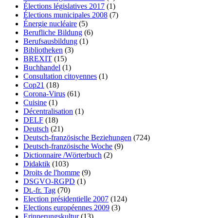
Élections législatives 2017
(1)
Élections municipales 2008
(7)
Énergie nucléaire
(5)
Berufliche Bildung
(6)
Berufsausbildung
(1)
Bibliotheken
(3)
BREXIT
(15)
Buchhandel
(1)
Consultation citoyennes
(1)
Cop21
(18)
Corona-Virus
(61)
Cuisine
(1)
Décentralisation
(1)
DELF
(18)
Deutsch
(21)
Deutsch-französische Beziehungen
(724)
Deutsch-französische Woche
(9)
Dictionnaire /Wörterbuch
(2)
Didaktik
(103)
Droits de l'homme
(9)
DSGVO-RGPD
(1)
Dt.-fr. Tag
(70)
Election présidentielle 2007
(124)
Elections européennes 2009
(3)
Erinnerungskultur
(13)