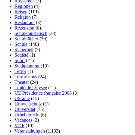
Rassismus
(3)
Regionen
(4)
Reisen
(119)
Religion
(7)
Restaurant
(3)
Rezension
(8)
Schüleraustausch
(38)
Schulbücher
(30)
Schule
(140)
Sicherheit
(5)
Société
(1)
Sport
(21)
Stadtplanung
(10)
Terror
(1)
Terrorismus
(24)
Theater
(24)
Traité de l'Élysée
(11)
UE Présidence française 2008
(3)
Ukraine
(15)
Umweltschutz
(1)
Universität
(75)
Urheberrecht
(6)
Vacances
(3)
VDF
(10)
Veranstaltungen
(1.103)