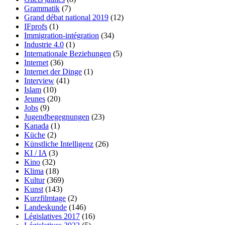
Grammatik
(7)
Grand débat national 2019
(12)
IFprofs
(1)
Immigration-intégration
(34)
Industrie 4.0
(1)
Internationale Beziehungen
(5)
Internet
(36)
Internet der Dinge
(1)
Interview
(41)
Islam
(10)
Jeunes
(20)
Jobs
(9)
Jugendbegegnungen
(23)
Kanada
(1)
Küche
(2)
Künstliche Intelligenz
(26)
KI / IA
(3)
Kino
(32)
Klima
(18)
Kultur
(369)
Kunst
(143)
Kurzfilmtage
(2)
Landeskunde
(146)
Législatives 2017
(16)