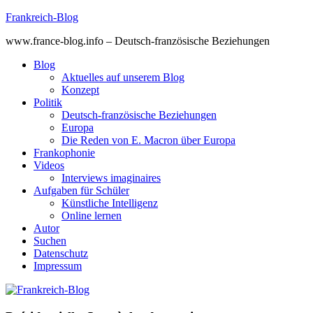
Skip
Frankreich-Blog
to
www.france-blog.info – Deutsch-französische Beziehungen
content
Blog
Aktuelles auf unserem Blog
Konzept
Politik
Deutsch-französische Beziehungen
Europa
Die Reden von E. Macron über Europa
Frankophonie
Videos
Interviews imaginaires
Aufgaben für Schüler
Künstliche Intelligenz
Online lernen
Autor
Suchen
Datenschutz
Impressum