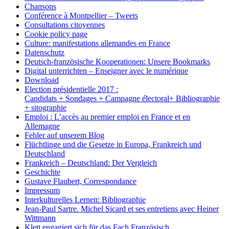
Chansons
Conférence à Montpellier – Tweets
Consultations citoyennes
Cookie policy page
Culture: manifestations allemandes en France
Datenschutz
Deutsch-französische Kooperationen: Unsere Bookmarks
Digital unterrichten – Enseigner avec le numérique
Download
Election présidentielle 2017 :
Candidats + Sondages + Campagne électoral+ Bibliographie
+ sitographie
Emploi : L’accès au premier emploi en France et en
Allemagne
Fehler auf unserem Blog
Flüchtlinge und die Gesetze in Europa, Frankreich und
Deutschland
Frankreich – Deutschland: Der Vergleich
Geschichte
Gustave Flaubert, Correspondance
Impressum
Interkulturelles Lernen: Bibliographie
Jean-Paul Sartre. Michel Sicard et ses entretiens avec Heiner
Wittmann
Klett engagiert sich für das Fach Französisch