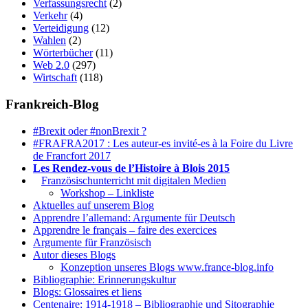
Verfassungsrecht
(2)
Verkehr
(4)
Verteidigung
(12)
Wahlen
(2)
Wörterbücher
(11)
Web 2.0
(297)
Wirtschaft
(118)
Frankreich-Blog
#Brexit oder #nonBrexit ?
#FRAFRA2017 : Les auteur-es invité-es à la Foire du Livre
de Francfort 2017
Les Rendez-vous de l’Histoire à Blois 2015
1.
Französischunterricht mit digitalen Medien
Workshop – Linkliste
Aktuelles auf unserem Blog
Apprendre l’allemand: Argumente für Deutsch
Apprendre le français – faire des exercices
Argumente für Französisch
Autor dieses Blogs
Konzeption unseres Blogs www.france-blog.info
Bibliographie: Erinnerungskultur
Blogs: Glossaires et liens
Centenaire: 1914-1918 – Bibliographie und Sitographie