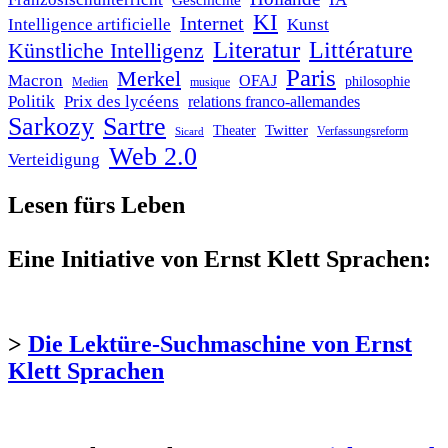
Geschichte
KI
Internet
Intelligence artificielle
Kunst
Literatur
Littérature
Künstliche Intelligenz
Paris
Merkel
Macron
OFAJ
philosophie
Medien
musique
Politik
Prix des lycéens
relations franco-allemandes
Sarkozy
Sartre
Twitter
Theater
Verfassungsreform
Sicard
Web 2.0
Verteidigung
Lesen fürs Leben
Eine Initiative von Ernst Klett Sprachen:
>
Die Lektüre-Suchmaschine von Ernst
Klett Sprachen