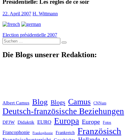
Présidentielle: Les règles de ce soir
22. April 2007
H. Wittmann
Election présidentielle 2007
Suche
nach:
Die Blogs unserer Redaktion:
Blog
Camus
Blogs
Albert Camus
CNNum
Deutsch-französische Beziehungen
Europa
Europe
EURO
DFJW
Didaktik
Fotos
Französisch
Francophonie
Frankreich
Frankophonie
Hollande
Französischunterricht
IA