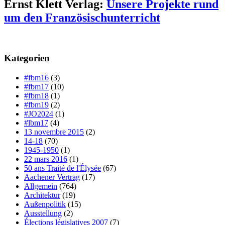
Ernst Klett Verlag:
Unsere Projekte rund
um den Französischunterricht
Kategorien
#fbm16
(3)
#fbm17
(10)
#fbm18
(1)
#fbm19
(2)
#JO2024
(1)
#lbm17
(4)
13 novembre 2015
(2)
14-18
(70)
1945-1950
(1)
22 mars 2016
(1)
50 ans Traité de l'Élysée
(67)
Aachener Vertrag
(17)
Allgemein
(764)
Architektur
(19)
Außenpolitik
(15)
Ausstellung
(2)
Élections législatives 2007
(7)