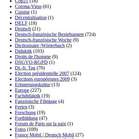
Cop21
(18)
Corona-Virus
(61)
Cuisine
(1)
Décentralisation
(1)
DELF
(18)
Deutsch
(21)
Deutsch-französische Beziehungen
(724)
Deutsch-französische Woche
(9)
Dictionnaire /Wörterbuch
(2)
Didaktik
(103)
Droits de l'homme
(9)
DSGVO-RGPD
(1)
Dt.-fr. Tag
(70)
Election présidentielle 2007
(124)
Elections européennes 2009
(3)
Erinnerungskultur
(13)
Europe
(227)
Fachdidaktik
(19)
Fanzösische Filmtage
(4)
Ferien
(3)
Forschung
(19)
Fortbildung
(47)
Forum de Paris sur la paix
(1)
Fotos
(109)
France Mobil / Deutsch Mobil
(27)