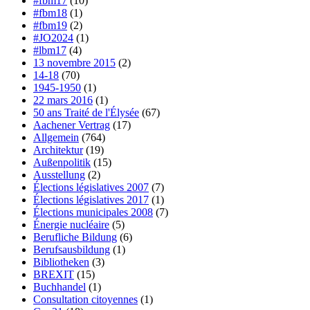
#fbm17
(10)
#fbm18
(1)
#fbm19
(2)
#JO2024
(1)
#lbm17
(4)
13 novembre 2015
(2)
14-18
(70)
1945-1950
(1)
22 mars 2016
(1)
50 ans Traité de l'Élysée
(67)
Aachener Vertrag
(17)
Allgemein
(764)
Architektur
(19)
Außenpolitik
(15)
Ausstellung
(2)
Élections législatives 2007
(7)
Élections législatives 2017
(1)
Élections municipales 2008
(7)
Énergie nucléaire
(5)
Berufliche Bildung
(6)
Berufsausbildung
(1)
Bibliotheken
(3)
BREXIT
(15)
Buchhandel
(1)
Consultation citoyennes
(1)