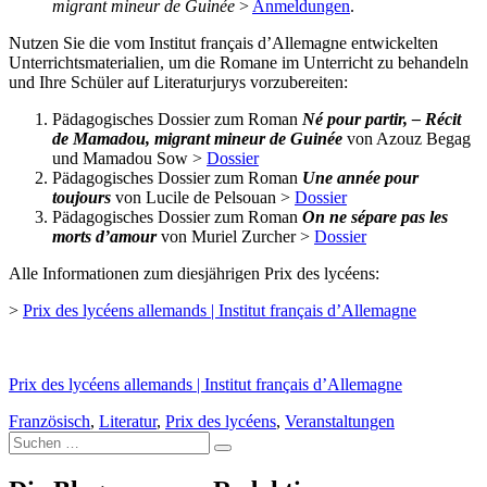
migrant mineur de Guinée
>
Anmeldungen
.
Nutzen Sie die vom Institut français d’Allemagne entwickelten
Unterrichtsmaterialien, um die Romane im Unterricht zu behandeln
und Ihre Schüler auf Literaturjurys vorzubereiten:
Pädagogisches Dossier zum Roman
Né pour partir, – Récit
de Mamadou, migrant mineur de Guinée
von Azouz Begag
und Mamadou Sow >
Dossier
Pädagogisches Dossier zum Roman
Une année pour
toujours
von Lucile de Pelsouan >
Dossier
Pädagogisches Dossier zum Roman
On ne sépare pas les
morts d’amour
von Muriel Zurcher >
Dossier
Alle Informationen zum diesjährigen Prix des lycéens:
>
Prix des lycéens allemands | Institut français d’Allemagne
Prix des lycéens allemands | Institut français d’Allemagne
Französisch
,
Literatur
,
Prix des lycéens
,
Veranstaltungen
Suche
nach: