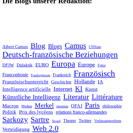
Die Blogs unserer Redaktion:
Blog
Camus
Blogs
Albert Camus
CNNum
Deutsch-französische Beziehungen
Europa
Europe
EURO
DFJW
Didaktik
Fotos
Französisch
Francophonie
Frankreich
Frankophonie
Hollande
Französischunterricht
IA
Geschichte
KI
Internet
Intelligence artificielle
Kunst
Literatur
Littérature
Künstliche Intelligenz
Paris
Merkel
Macron
OFAJ
philosophie
Medien
musique
Politik
Prix des lycéens
relations franco-allemandes
Sarkozy
Sartre
Twitter
Theater
Verfassungsreform
Sicard
Web 2.0
Verteidigung