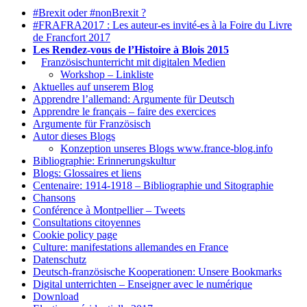
#Brexit oder #nonBrexit ?
#FRAFRA2017 : Les auteur-es invité-es à la Foire du Livre
de Francfort 2017
Les Rendez-vous de l’Histoire à Blois 2015
1.
Französischunterricht mit digitalen Medien
Workshop – Linkliste
Aktuelles auf unserem Blog
Apprendre l’allemand: Argumente für Deutsch
Apprendre le français – faire des exercices
Argumente für Französisch
Autor dieses Blogs
Konzeption unseres Blogs www.france-blog.info
Bibliographie: Erinnerungskultur
Blogs: Glossaires et liens
Centenaire: 1914-1918 – Bibliographie und Sitographie
Chansons
Conférence à Montpellier – Tweets
Consultations citoyennes
Cookie policy page
Culture: manifestations allemandes en France
Datenschutz
Deutsch-französische Kooperationen: Unsere Bookmarks
Digital unterrichten – Enseigner avec le numérique
Download