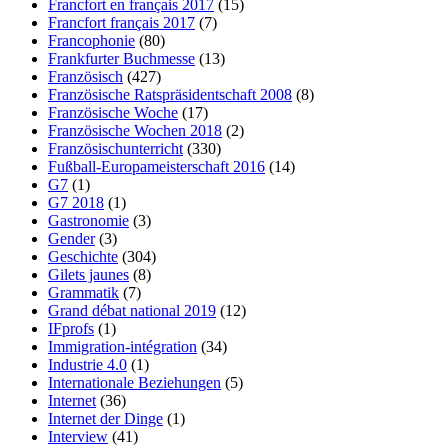
Francfort en français 2017
(15)
Francfort français 2017
(7)
Francophonie
(80)
Frankfurter Buchmesse
(13)
Französisch
(427)
Französische Ratspräsidentschaft 2008
(8)
Französische Woche
(17)
Französische Wochen 2018
(2)
Französischunterricht
(330)
Fußball-Europameisterschaft 2016
(14)
G7
(1)
G7 2018
(1)
Gastronomie
(3)
Gender
(3)
Geschichte
(304)
Gilets jaunes
(8)
Grammatik
(7)
Grand débat national 2019
(12)
IFprofs
(1)
Immigration-intégration
(34)
Industrie 4.0
(1)
Internationale Beziehungen
(5)
Internet
(36)
Internet der Dinge
(1)
Interview
(41)