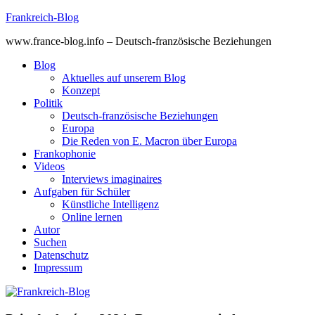
Skip
Frankreich-Blog
to
www.france-blog.info – Deutsch-französische Beziehungen
content
Blog
Aktuelles auf unserem Blog
Konzept
Politik
Deutsch-französische Beziehungen
Europa
Die Reden von E. Macron über Europa
Frankophonie
Videos
Interviews imaginaires
Aufgaben für Schüler
Künstliche Intelligenz
Online lernen
Autor
Suchen
Datenschutz
Impressum