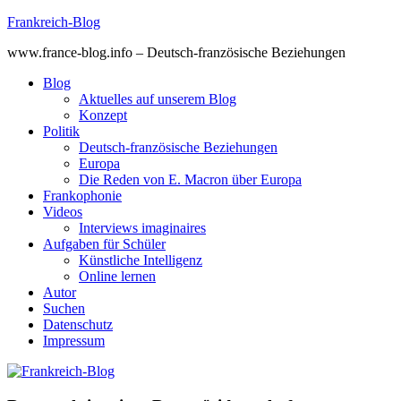
Skip
Frankreich-Blog
to
www.france-blog.info – Deutsch-französische Beziehungen
content
Blog
Aktuelles auf unserem Blog
Konzept
Politik
Deutsch-französische Beziehungen
Europa
Die Reden von E. Macron über Europa
Frankophonie
Videos
Interviews imaginaires
Aufgaben für Schüler
Künstliche Intelligenz
Online lernen
Autor
Suchen
Datenschutz
Impressum