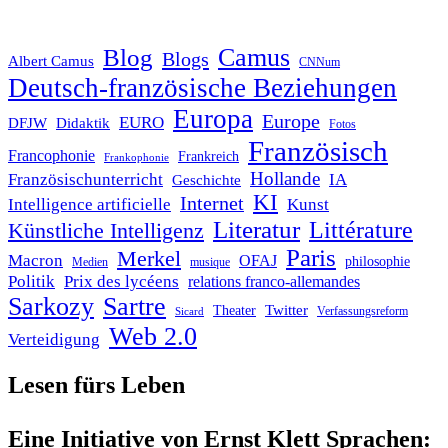
Blog
Camus
Blogs
Albert Camus
CNNum
Deutsch-französische Beziehungen
Europa
Europe
EURO
DFJW
Didaktik
Fotos
Französisch
Francophonie
Frankreich
Frankophonie
Hollande
Französischunterricht
IA
Geschichte
KI
Internet
Intelligence artificielle
Kunst
Literatur
Littérature
Künstliche Intelligenz
Paris
Merkel
Macron
OFAJ
philosophie
Medien
musique
Politik
Prix des lycéens
relations franco-allemandes
Sarkozy
Sartre
Twitter
Theater
Verfassungsreform
Sicard
Web 2.0
Verteidigung
Lesen fürs Leben
Eine Initiative von Ernst Klett Sprachen: