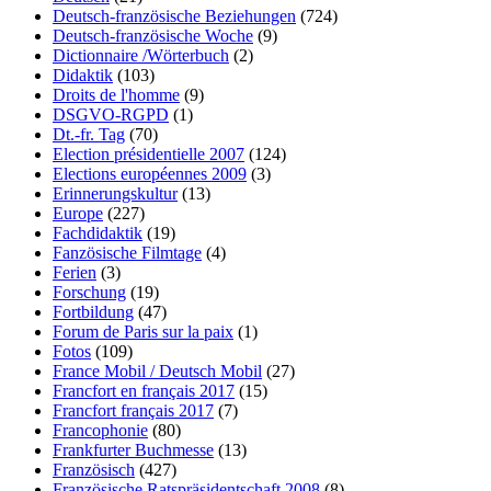
Deutsch-französische Beziehungen
(724)
Deutsch-französische Woche
(9)
Dictionnaire /Wörterbuch
(2)
Didaktik
(103)
Droits de l'homme
(9)
DSGVO-RGPD
(1)
Dt.-fr. Tag
(70)
Election présidentielle 2007
(124)
Elections européennes 2009
(3)
Erinnerungskultur
(13)
Europe
(227)
Fachdidaktik
(19)
Fanzösische Filmtage
(4)
Ferien
(3)
Forschung
(19)
Fortbildung
(47)
Forum de Paris sur la paix
(1)
Fotos
(109)
France Mobil / Deutsch Mobil
(27)
Francfort en français 2017
(15)
Francfort français 2017
(7)
Francophonie
(80)
Frankfurter Buchmesse
(13)
Französisch
(427)
Französische Ratspräsidentschaft 2008
(8)