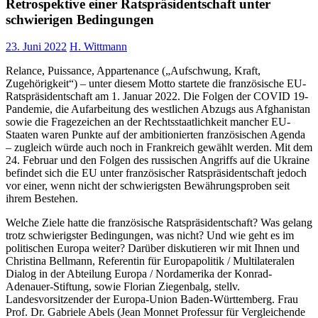
Retrospektive einer Ratspräsidentschaft unter
schwierigen Bedingungen
23. Juni 2022
H. Wittmann
Relance, Puissance, Appartenance („Aufschwung, Kraft,
Zugehörigkeit“) – unter diesem Motto startete die französische EU-
Ratspräsidentschaft am 1. Januar 2022. Die Folgen der COVID 19-
Pandemie, die Aufarbeitung des westlichen Abzugs aus Afghanistan
sowie die Fragezeichen an der Rechtsstaatlichkeit mancher EU-
Staaten waren Punkte auf der ambitionierten französischen Agenda
– zugleich würde auch noch in Frankreich gewählt werden. Mit dem
24. Februar und den Folgen des russischen Angriffs auf die Ukraine
befindet sich die EU unter französischer Ratspräsidentschaft jedoch
vor einer, wenn nicht der schwierigsten Bewährungsproben seit
ihrem Bestehen.
Welche Ziele hatte die französische Ratspräsidentschaft? Was gelang
trotz schwierigster Bedingungen, was nicht? Und wie geht es im
politischen Europa weiter? Darüber diskutieren wir mit Ihnen und
Christina Bellmann, Referentin für Europapolitik / Multilateralen
Dialog in der Abteilung Europa / Nordamerika der Konrad-
Adenauer-Stiftung, sowie Florian Ziegenbalg, stellv.
Landesvorsitzender der Europa-Union Baden-Württemberg. Frau
Prof. Dr. Gabriele Abels (Jean Monnet Professur für Vergleichende