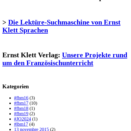
>
Die Lektüre-Suchmaschine von Ernst
Klett Sprachen
Ernst Klett Verlag:
Unsere Projekte rund
um den Französischunterricht
Kategorien
#fbm16
(3)
#fbm17
(10)
#fbm18
(1)
#fbm19
(2)
#JO2024
(1)
#lbm17
(4)
13 novembre 2015
(2)