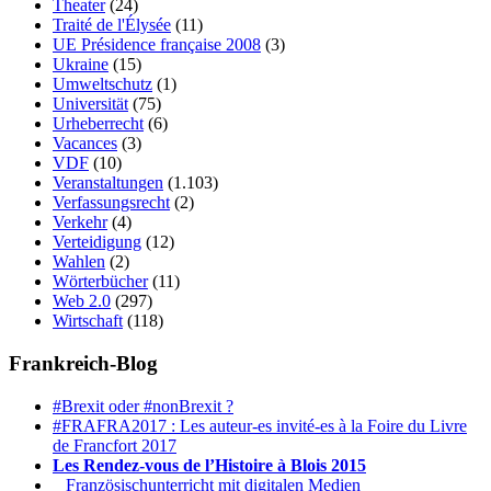
Theater
(24)
Traité de l'Élysée
(11)
UE Présidence française 2008
(3)
Ukraine
(15)
Umweltschutz
(1)
Universität
(75)
Urheberrecht
(6)
Vacances
(3)
VDF
(10)
Veranstaltungen
(1.103)
Verfassungsrecht
(2)
Verkehr
(4)
Verteidigung
(12)
Wahlen
(2)
Wörterbücher
(11)
Web 2.0
(297)
Wirtschaft
(118)
Frankreich-Blog
#Brexit oder #nonBrexit ?
#FRAFRA2017 : Les auteur-es invité-es à la Foire du Livre
de Francfort 2017
Les Rendez-vous de l’Histoire à Blois 2015
1.
Französischunterricht mit digitalen Medien