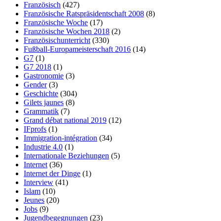
Französisch
(427)
Französische Ratspräsidentschaft 2008
(8)
Französische Woche
(17)
Französische Wochen 2018
(2)
Französischunterricht
(330)
Fußball-Europameisterschaft 2016
(14)
G7
(1)
G7 2018
(1)
Gastronomie
(3)
Gender
(3)
Geschichte
(304)
Gilets jaunes
(8)
Grammatik
(7)
Grand débat national 2019
(12)
IFprofs
(1)
Immigration-intégration
(34)
Industrie 4.0
(1)
Internationale Beziehungen
(5)
Internet
(36)
Internet der Dinge
(1)
Interview
(41)
Islam
(10)
Jeunes
(20)
Jobs
(9)
Jugendbegegnungen
(23)