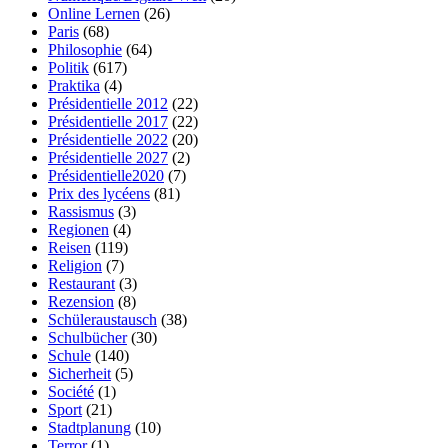
Online Lernen
(26)
Paris
(68)
Philosophie
(64)
Politik
(617)
Praktika
(4)
Présidentielle 2012
(22)
Présidentielle 2017
(22)
Présidentielle 2022
(20)
Présidentielle 2027
(2)
Présidentielle2020
(7)
Prix des lycéens
(81)
Rassismus
(3)
Regionen
(4)
Reisen
(119)
Religion
(7)
Restaurant
(3)
Rezension
(8)
Schüleraustausch
(38)
Schulbücher
(30)
Schule
(140)
Sicherheit
(5)
Société
(1)
Sport
(21)
Stadtplanung
(10)
Terror
(1)