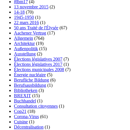
#lbm17
(4)
13 novembre 2015
(2)
14-18
(70)
1945-1950
(1)
22 mars 2016
(1)
50 ans Traité de l'Élysée
(67)
Aachener Vertrag
(17)
Allgemein
(764)
Architektur
(19)
Außenpolitik
(15)
Ausstellung
(2)
Élections législatives 2007
(7)
Élections législatives 2017
(1)
Élections municipales 2008
(7)
Énergie nucléaire
(5)
Berufliche Bildung
(6)
Berufsausbildung
(1)
Bibliotheken
(3)
BREXIT
(15)
Buchhandel
(1)
Consultation citoyennes
(1)
Cop21
(18)
Corona-Virus
(61)
Cuisine
(1)
Décentralisation
(1)