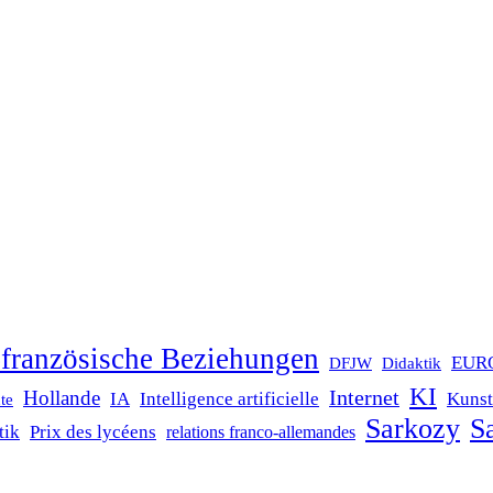
französische Beziehungen
EUR
DFJW
Didaktik
KI
Internet
Hollande
IA
Intelligence artificielle
Kunst
te
Sarkozy
Sa
tik
Prix des lycéens
relations franco-allemandes