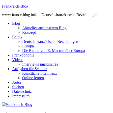
Skip
Frankreich-Blog
to
www.france-blog.info – Deutsch-französische Beziehungen
content
Blog
Aktuelles auf unserem Blog
Konzept
Politik
Deutsch-französische Beziehungen
Europa
Die Reden von E. Macron über Europa
Frankophonie
Videos
Interviews imaginaires
Aufgaben für Schüler
Künstliche Intelligenz
Online lernen
Autor
Suchen
Datenschutz
Impressum