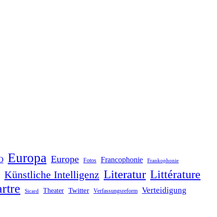
Europa
Europe
O
Francophonie
Fotos
Frankophonie
Literatur
Littérature
Künstliche Intelligenz
rtre
Verteidigung
Twitter
Theater
Verfassungsreform
Sicard