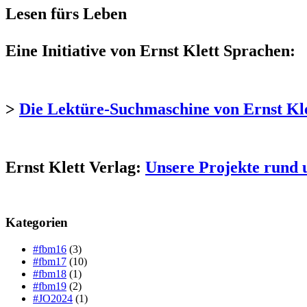
Lesen fürs Leben
Eine Initiative von Ernst Klett Sprachen:
>
Die Lektüre-Suchmaschine von Ernst Kl
Ernst Klett Verlag:
Unsere Projekte rund 
Kategorien
#fbm16
(3)
#fbm17
(10)
#fbm18
(1)
#fbm19
(2)
#JO2024
(1)