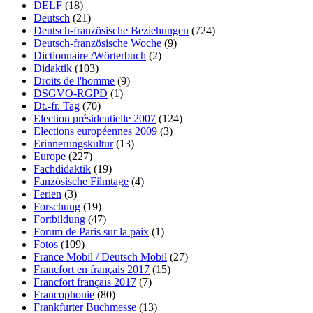
DELF
(18)
Deutsch
(21)
Deutsch-französische Beziehungen
(724)
Deutsch-französische Woche
(9)
Dictionnaire /Wörterbuch
(2)
Didaktik
(103)
Droits de l'homme
(9)
DSGVO-RGPD
(1)
Dt.-fr. Tag
(70)
Election présidentielle 2007
(124)
Elections européennes 2009
(3)
Erinnerungskultur
(13)
Europe
(227)
Fachdidaktik
(19)
Fanzösische Filmtage
(4)
Ferien
(3)
Forschung
(19)
Fortbildung
(47)
Forum de Paris sur la paix
(1)
Fotos
(109)
France Mobil / Deutsch Mobil
(27)
Francfort en français 2017
(15)
Francfort français 2017
(7)
Francophonie
(80)
Frankfurter Buchmesse
(13)