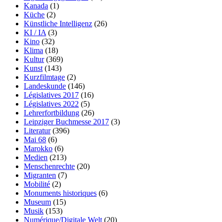
Kanada
(1)
Küche
(2)
Künstliche Intelligenz
(26)
KI / IA
(3)
Kino
(32)
Klima
(18)
Kultur
(369)
Kunst
(143)
Kurzfilmtage
(2)
Landeskunde
(146)
Législatives 2017
(16)
Législatives 2022
(5)
Lehrerfortbildung
(26)
Leipziger Buchmesse 2017
(3)
Literatur
(396)
Mai 68
(6)
Marokko
(6)
Medien
(213)
Menschenrechte
(20)
Migranten
(7)
Mobilité
(2)
Monuments historiques
(6)
Museum
(15)
Musik
(153)
Numérique/Digitale Welt
(20)