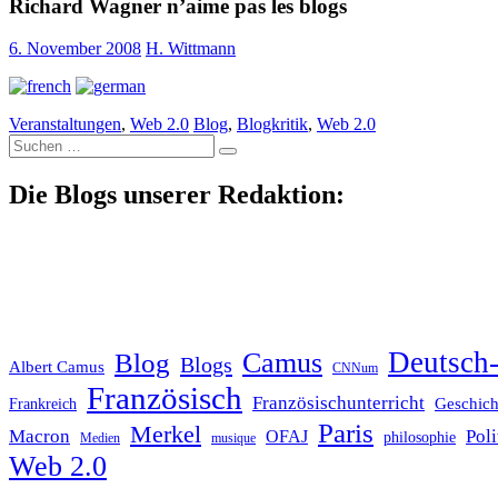
Richard Wagner n’aime pas les blogs
6. November 2008
H. Wittmann
Veranstaltungen
,
Web 2.0
Blog
,
Blogkritik
,
Web 2.0
Suche
nach:
Die Blogs unserer Redaktion:
Deutsch-
Blog
Camus
Blogs
Albert Camus
CNNum
Französisch
Französischunterricht
Geschich
Frankreich
Paris
Merkel
Macron
Poli
OFAJ
philosophie
Medien
musique
Web 2.0