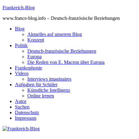
Skip
Frankreich-Blog
to
www.france-blog.info – Deutsch-französische Beziehungen
content
Blog
Aktuelles auf unserem Blog
Konzept
Politik
Deutsch-französische Beziehungen
Europa
Die Reden von E. Macron über Europa
Frankophonie
Videos
Interviews imaginaires
Aufgaben für Schüler
Künstliche Intelligenz
Online lernen
Autor
Suchen
Datenschutz
Impressum