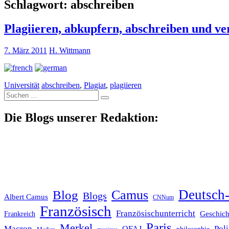
Schlagwort:
abschreiben
Plagiieren, abkupfern, abschreiben und ve
7. März 2011
H. Wittmann
Universität
abschreiben
,
Plagiat
,
plagiieren
Suche
nach:
Die Blogs unserer Redaktion:
Deutsch-
Blog
Camus
Blogs
Albert Camus
CNNum
Französisch
Französischunterricht
Geschich
Frankreich
Paris
Merkel
Macron
Poli
OFAJ