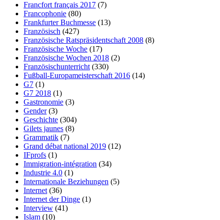
Francfort français 2017
(7)
Francophonie
(80)
Frankfurter Buchmesse
(13)
Französisch
(427)
Französische Ratspräsidentschaft 2008
(8)
Französische Woche
(17)
Französische Wochen 2018
(2)
Französischunterricht
(330)
Fußball-Europameisterschaft 2016
(14)
G7
(1)
G7 2018
(1)
Gastronomie
(3)
Gender
(3)
Geschichte
(304)
Gilets jaunes
(8)
Grammatik
(7)
Grand débat national 2019
(12)
IFprofs
(1)
Immigration-intégration
(34)
Industrie 4.0
(1)
Internationale Beziehungen
(5)
Internet
(36)
Internet der Dinge
(1)
Interview
(41)
Islam
(10)