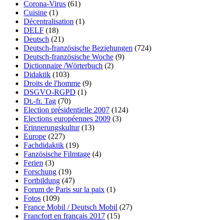
Corona-Virus
(61)
Cuisine
(1)
Décentralisation
(1)
DELF
(18)
Deutsch
(21)
Deutsch-französische Beziehungen
(724)
Deutsch-französische Woche
(9)
Dictionnaire /Wörterbuch
(2)
Didaktik
(103)
Droits de l'homme
(9)
DSGVO-RGPD
(1)
Dt.-fr. Tag
(70)
Election présidentielle 2007
(124)
Elections européennes 2009
(3)
Erinnerungskultur
(13)
Europe
(227)
Fachdidaktik
(19)
Fanzösische Filmtage
(4)
Ferien
(3)
Forschung
(19)
Fortbildung
(47)
Forum de Paris sur la paix
(1)
Fotos
(109)
France Mobil / Deutsch Mobil
(27)
Francfort en français 2017
(15)