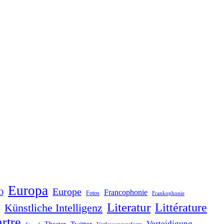
Europa
Europe
O
Francophonie
Fotos
Frankophonie
Literatur
Littérature
Künstliche Intelligenz
rtre
Verteidigung
Twitter