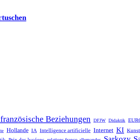
rtuschen
französische Beziehungen
EUR
DFJW
Didaktik
KI
Internet
Hollande
IA
Intelligence artificielle
Kunst
te
Sarkozy
Sa
tik
Prix des lycéens
relations franco-allemandes