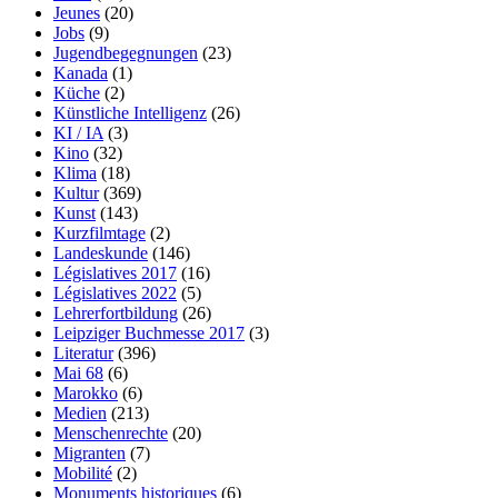
Jeunes
(20)
Jobs
(9)
Jugendbegegnungen
(23)
Kanada
(1)
Küche
(2)
Künstliche Intelligenz
(26)
KI / IA
(3)
Kino
(32)
Klima
(18)
Kultur
(369)
Kunst
(143)
Kurzfilmtage
(2)
Landeskunde
(146)
Législatives 2017
(16)
Législatives 2022
(5)
Lehrerfortbildung
(26)
Leipziger Buchmesse 2017
(3)
Literatur
(396)
Mai 68
(6)
Marokko
(6)
Medien
(213)
Menschenrechte
(20)
Migranten
(7)
Mobilité
(2)
Monuments historiques
(6)