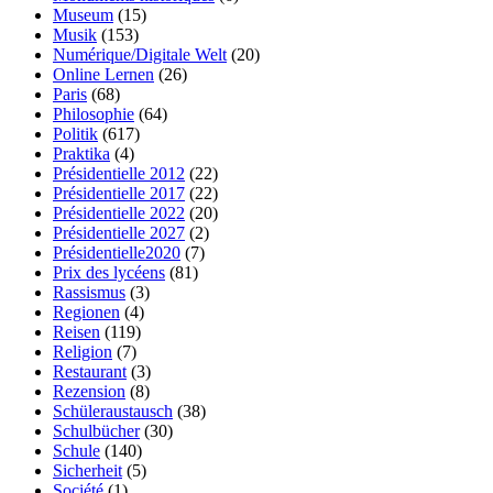
Museum
(15)
Musik
(153)
Numérique/Digitale Welt
(20)
Online Lernen
(26)
Paris
(68)
Philosophie
(64)
Politik
(617)
Praktika
(4)
Présidentielle 2012
(22)
Présidentielle 2017
(22)
Présidentielle 2022
(20)
Présidentielle 2027
(2)
Présidentielle2020
(7)
Prix des lycéens
(81)
Rassismus
(3)
Regionen
(4)
Reisen
(119)
Religion
(7)
Restaurant
(3)
Rezension
(8)
Schüleraustausch
(38)
Schulbücher
(30)
Schule
(140)
Sicherheit
(5)
Société
(1)