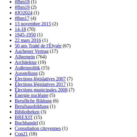
#fbm18
(1)
#fbm19
(2)
#JO2024
(1)
#lbm17
(4)
13 novembre 2015
(2)
14-18
(70)
1945-1950
(1)
22 mars 2016
(1)
50 ans Traité de l'Élysée
(67)
Aachener Vertrag
(17)
Allgemein
(764)
Architektur
(19)
Außenpolitik
(15)
Ausstellung
(2)
Élections législatives 2007
(7)
Élections législatives 2017
(1)
Élections municipales 2008
(7)
Énergie nucléaire
(5)
Berufliche Bildung
(6)
Berufsausbildung
(1)
Bibliotheken
(3)
BREXIT
(15)
Buchhandel
(1)
Consultation citoyennes
(1)
Cop21
(18)