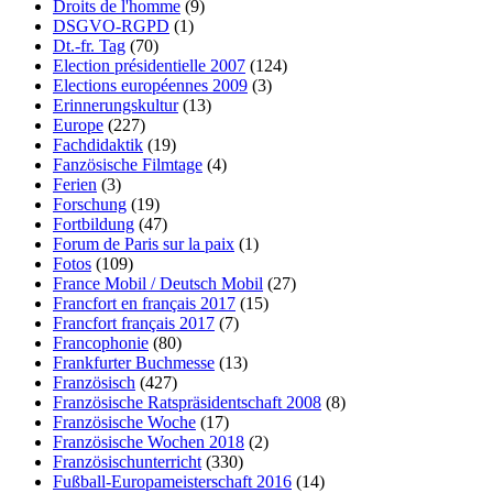
Droits de l'homme
(9)
DSGVO-RGPD
(1)
Dt.-fr. Tag
(70)
Election présidentielle 2007
(124)
Elections européennes 2009
(3)
Erinnerungskultur
(13)
Europe
(227)
Fachdidaktik
(19)
Fanzösische Filmtage
(4)
Ferien
(3)
Forschung
(19)
Fortbildung
(47)
Forum de Paris sur la paix
(1)
Fotos
(109)
France Mobil / Deutsch Mobil
(27)
Francfort en français 2017
(15)
Francfort français 2017
(7)
Francophonie
(80)
Frankfurter Buchmesse
(13)
Französisch
(427)
Französische Ratspräsidentschaft 2008
(8)
Französische Woche
(17)
Französische Wochen 2018
(2)
Französischunterricht
(330)
Fußball-Europameisterschaft 2016
(14)