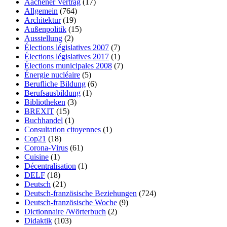
Aachener Vertrag
(17)
Allgemein
(764)
Architektur
(19)
Außenpolitik
(15)
Ausstellung
(2)
Élections législatives 2007
(7)
Élections législatives 2017
(1)
Élections municipales 2008
(7)
Énergie nucléaire
(5)
Berufliche Bildung
(6)
Berufsausbildung
(1)
Bibliotheken
(3)
BREXIT
(15)
Buchhandel
(1)
Consultation citoyennes
(1)
Cop21
(18)
Corona-Virus
(61)
Cuisine
(1)
Décentralisation
(1)
DELF
(18)
Deutsch
(21)
Deutsch-französische Beziehungen
(724)
Deutsch-französische Woche
(9)
Dictionnaire /Wörterbuch
(2)
Didaktik
(103)