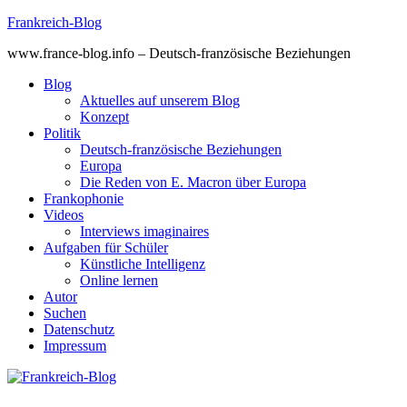
Skip
Frankreich-Blog
to
www.france-blog.info – Deutsch-französische Beziehungen
content
Blog
Aktuelles auf unserem Blog
Konzept
Politik
Deutsch-französische Beziehungen
Europa
Die Reden von E. Macron über Europa
Frankophonie
Videos
Interviews imaginaires
Aufgaben für Schüler
Künstliche Intelligenz
Online lernen
Autor
Suchen
Datenschutz
Impressum