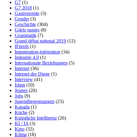
G7
(1)
G7 2018
(1)
Gastronomie
(3)
Gender
(3)
Geschichte
(304)
Gilets jaunes
(8)
Grammatik
(7)
Grand débat national 2019
(12)
IFprofs
(1)
Immigration-intégration
(34)
Industrie 4.0
(1)
Internationale Beziehungen
(5)
Internet
(36)
Internet der Dinge
(1)
Interview
(41)
Islam
(10)
Jeunes
(20)
Jobs
(9)
Jugendbegegnungen
(23)
Kanada
(1)
Küche
(2)
Künstliche Intelligenz
(26)
KI / IA
(3)
Kino
(32)
Klima
(18)