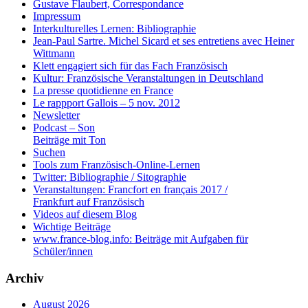
Gustave Flaubert, Correspondance
Impressum
Interkulturelles Lernen: Bibliographie
Jean-Paul Sartre. Michel Sicard et ses entretiens avec Heiner
Wittmann
Klett engagiert sich für das Fach Französisch
Kultur: Französische Veranstaltungen in Deutschland
La presse quotidienne en France
Le rappport Gallois – 5 nov. 2012
Newsletter
Podcast – Son
Beiträge mit Ton
Suchen
Tools zum Französisch-Online-Lernen
Twitter: Bibliographie / Sitographie
Veranstaltungen: Francfort en français 2017 /
Frankfurt auf Französisch
Videos auf diesem Blog
Wichtige Beiträge
www.france-blog.info: Beiträge mit Aufgaben für
Schüler/innen
Archiv
August 2026