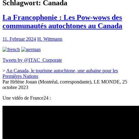
Schlagwort:
Canada
La Francophonie : Les Pow-wows des
communautés autochtones au Canada
11. Februar 2024
H. Wittmann
Tweets by @ITAC_Corporate
>
Au Canada, le tourisme autochtone, une aubaine pour les
Premières Nations
Par Hélène Jouan (Montréal, correspondante), LE MONDE, 25
octobre 2023
Une vidéo de France24 :