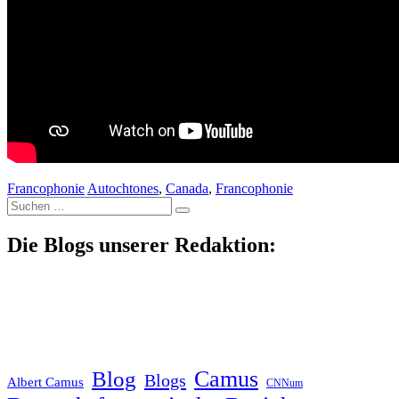
Francophonie
Autochtones
,
Canada
,
Francophonie
Suche
nach:
Die Blogs unserer Redaktion:
Blog
Camus
Blogs
Albert Camus
CNNum