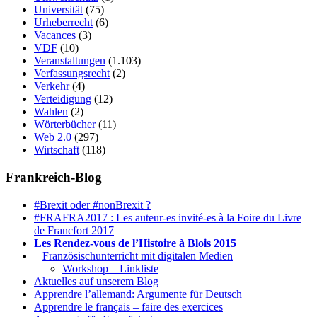
Universität
(75)
Urheberrecht
(6)
Vacances
(3)
VDF
(10)
Veranstaltungen
(1.103)
Verfassungsrecht
(2)
Verkehr
(4)
Verteidigung
(12)
Wahlen
(2)
Wörterbücher
(11)
Web 2.0
(297)
Wirtschaft
(118)
Frankreich-Blog
#Brexit oder #nonBrexit ?
#FRAFRA2017 : Les auteur-es invité-es à la Foire du Livre
de Francfort 2017
Les Rendez-vous de l’Histoire à Blois 2015
1.
Französischunterricht mit digitalen Medien
Workshop – Linkliste
Aktuelles auf unserem Blog
Apprendre l’allemand: Argumente für Deutsch
Apprendre le français – faire des exercices