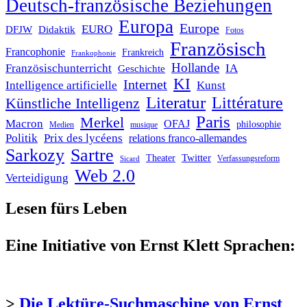
Deutsch-französische Beziehungen
Europa
Europe
EURO
DFJW
Didaktik
Fotos
Französisch
Francophonie
Frankreich
Frankophonie
Hollande
Französischunterricht
IA
Geschichte
KI
Internet
Intelligence artificielle
Kunst
Literatur
Littérature
Künstliche Intelligenz
Paris
Merkel
Macron
OFAJ
philosophie
Medien
musique
Politik
Prix des lycéens
relations franco-allemandes
Sarkozy
Sartre
Twitter
Theater
Verfassungsreform
Sicard
Web 2.0
Verteidigung
Lesen fürs Leben
Eine Initiative von Ernst Klett Sprachen:
>
Die Lektüre-Suchmaschine von Ernst