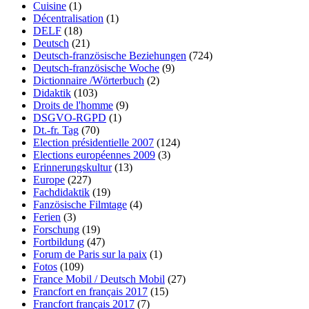
Cuisine
(1)
Décentralisation
(1)
DELF
(18)
Deutsch
(21)
Deutsch-französische Beziehungen
(724)
Deutsch-französische Woche
(9)
Dictionnaire /Wörterbuch
(2)
Didaktik
(103)
Droits de l'homme
(9)
DSGVO-RGPD
(1)
Dt.-fr. Tag
(70)
Election présidentielle 2007
(124)
Elections européennes 2009
(3)
Erinnerungskultur
(13)
Europe
(227)
Fachdidaktik
(19)
Fanzösische Filmtage
(4)
Ferien
(3)
Forschung
(19)
Fortbildung
(47)
Forum de Paris sur la paix
(1)
Fotos
(109)
France Mobil / Deutsch Mobil
(27)
Francfort en français 2017
(15)
Francfort français 2017
(7)