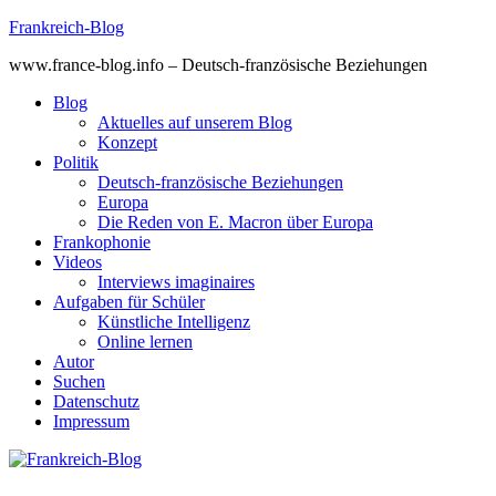
Skip
Frankreich-Blog
to
www.france-blog.info – Deutsch-französische Beziehungen
content
Blog
Aktuelles auf unserem Blog
Konzept
Politik
Deutsch-französische Beziehungen
Europa
Die Reden von E. Macron über Europa
Frankophonie
Videos
Interviews imaginaires
Aufgaben für Schüler
Künstliche Intelligenz
Online lernen
Autor
Suchen
Datenschutz
Impressum