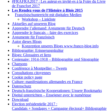
#FRAFRA2017 : Les auteur-es invité-es à la Foire du Livre
de Francfort 2017
Les Rendez-vous de l’Histoire à Blois 2015
1.
Französischunterricht mit digitalen Medien
Workshop – Linkliste
Aktuelles auf unserem Blog
Apprendre l’allemand: Argumente für Deutsch
Apprendre le français – faire des exercices
Argumente für Französisch
Autor dieses Blogs
Konzeption unseres Blogs www.france-blog.info
Bibliographie: Erinnerungskultur
Blogs: Glossaires et liens
Centenaire: 1914-1918 – Bibliographie und Sitographie
Chansons
Conférence à Montpellier – Tweets
Consultations citoyennes
Cookie policy page
Culture: manifestations allemandes en France
Datenschutz
Deutsch-französische Kooperationen: Unsere Bookmarks
Digital unterrichten – Enseigner avec le numérique
Download
Election présidentielle 2017 :
Candidats + Sondages + Campagne électoral+ Bibliographie