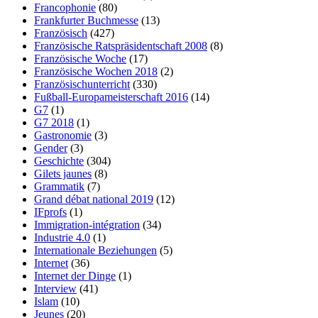
Francophonie
(80)
Frankfurter Buchmesse
(13)
Französisch
(427)
Französische Ratspräsidentschaft 2008
(8)
Französische Woche
(17)
Französische Wochen 2018
(2)
Französischunterricht
(330)
Fußball-Europameisterschaft 2016
(14)
G7
(1)
G7 2018
(1)
Gastronomie
(3)
Gender
(3)
Geschichte
(304)
Gilets jaunes
(8)
Grammatik
(7)
Grand débat national 2019
(12)
IFprofs
(1)
Immigration-intégration
(34)
Industrie 4.0
(1)
Internationale Beziehungen
(5)
Internet
(36)
Internet der Dinge
(1)
Interview
(41)
Islam
(10)
Jeunes
(20)