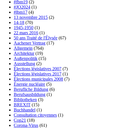
#fbm19
(2)
#JO2024
(1)
#lbm17
(4)
13 novembre 2015
(2)
14-18
(70)
1945-1950
(1)
22 mars 2016
(1)
50 ans Traité de l'Élysée
(67)
Aachener Vertrag
(17)
Allgemein
(764)
Architektur
(19)
Außenpolitik
(15)
Ausstellung
(2)
Élections législatives 2007
(7)
Élections législatives 2017
(1)
Élections municipales 2008
(7)
Énergie nucléaire
(5)
Berufliche Bildung
(6)
Berufsausbildung
(1)
Bibliotheken
(3)
BREXIT
(15)
Buchhandel
(1)
Consultation citoyennes
(1)
Cop21
(18)
Corona-Virus
(61)