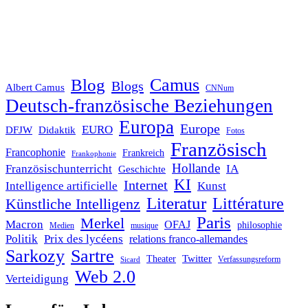
Blog
Camus
Blogs
Albert Camus
CNNum
Deutsch-französische Beziehungen
Europa
Europe
EURO
DFJW
Didaktik
Fotos
Französisch
Francophonie
Frankreich
Frankophonie
Hollande
Französischunterricht
IA
Geschichte
KI
Internet
Intelligence artificielle
Kunst
Literatur
Littérature
Künstliche Intelligenz
Paris
Merkel
Macron
OFAJ
philosophie
Medien
musique
Politik
Prix des lycéens
relations franco-allemandes
Sarkozy
Sartre
Twitter
Theater
Verfassungsreform
Sicard
Web 2.0
Verteidigung