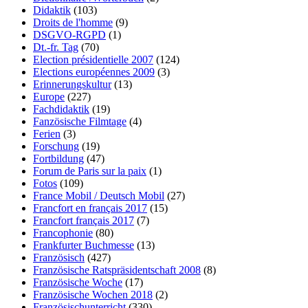
Didaktik
(103)
Droits de l'homme
(9)
DSGVO-RGPD
(1)
Dt.-fr. Tag
(70)
Election présidentielle 2007
(124)
Elections européennes 2009
(3)
Erinnerungskultur
(13)
Europe
(227)
Fachdidaktik
(19)
Fanzösische Filmtage
(4)
Ferien
(3)
Forschung
(19)
Fortbildung
(47)
Forum de Paris sur la paix
(1)
Fotos
(109)
France Mobil / Deutsch Mobil
(27)
Francfort en français 2017
(15)
Francfort français 2017
(7)
Francophonie
(80)
Frankfurter Buchmesse
(13)
Französisch
(427)
Französische Ratspräsidentschaft 2008
(8)
Französische Woche
(17)
Französische Wochen 2018
(2)
Französischunterricht
(330)