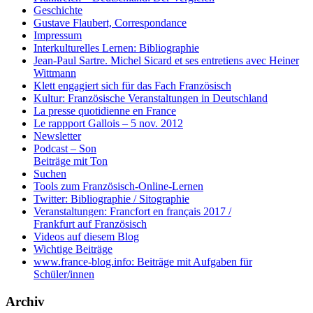
Geschichte
Gustave Flaubert, Correspondance
Impressum
Interkulturelles Lernen: Bibliographie
Jean-Paul Sartre. Michel Sicard et ses entretiens avec Heiner
Wittmann
Klett engagiert sich für das Fach Französisch
Kultur: Französische Veranstaltungen in Deutschland
La presse quotidienne en France
Le rappport Gallois – 5 nov. 2012
Newsletter
Podcast – Son
Beiträge mit Ton
Suchen
Tools zum Französisch-Online-Lernen
Twitter: Bibliographie / Sitographie
Veranstaltungen: Francfort en français 2017 /
Frankfurt auf Französisch
Videos auf diesem Blog
Wichtige Beiträge
www.france-blog.info: Beiträge mit Aufgaben für
Schüler/innen
Archiv