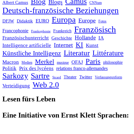
Blog
Camus
Blogs
Albert Camus
CNNum
Deutsch-französische Beziehungen
Europa
Europe
EURO
DFJW
Didaktik
Fotos
Französisch
Francophonie
Frankreich
Frankophonie
Hollande
Französischunterricht
IA
Geschichte
KI
Internet
Intelligence artificielle
Kunst
Literatur
Littérature
Künstliche Intelligenz
Paris
Merkel
Macron
OFAJ
philosophie
Medien
musique
Politik
Prix des lycéens
relations franco-allemandes
Sarkozy
Sartre
Twitter
Theater
Verfassungsreform
Sicard
Web 2.0
Verteidigung
Lesen fürs Leben
Eine Initiative von Ernst Klett Sprachen: