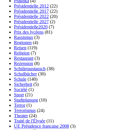
Praktika
(4)
Présidentielle 2012
(22)
Présidentielle 2017
(22)
Présidentielle 2022
(20)
Présidentielle 2027
(2)
Présidentielle2020
(7)
Prix des lycéens
(81)
Rassismus
(3)
Regionen
(4)
Reisen
(119)
Religion
(7)
Restaurant
(3)
Rezension
(8)
Schüleraustausch
(38)
Schulbücher
(30)
Schule
(140)
Sicherheit
(5)
Société
(1)
Sport
(21)
Stadtplanung
(10)
Terror
(1)
Terrorismus
(24)
Theater
(24)
Traité de l'Élysée
(11)
UE Présidence française 2008
(3)