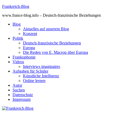
Skip
Frankreich-Blog
to
www.france-blog.info – Deutsch-französische Beziehungen
content
Blog
Aktuelles auf unserem Blog
Konzept
Politik
Deutsch-französische Beziehungen
Europa
Die Reden von E. Macron über Europa
Frankophonie
Videos
Interviews imaginaires
Aufgaben für Schüler
Künstliche Intelligenz
Online lernen
Autor
Suchen
Datenschutz
Impressum