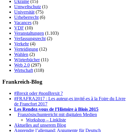
Ukraine
(15)
Umweltschutz
(1)
Universität
(75)
Urheberrecht
(6)
Vacances
(3)
VDF
(10)
Veranstaltungen
(1.103)
Verfassungsrecht
(2)
Verkehr
(4)
Verteidigung
(12)
Wahlen
(2)
Wörterbücher
(11)
Web 2.0
(297)
Wirtschaft
(118)
Frankreich-Blog
#Brexit oder #nonBrexit ?
#FRAFRA2017 : Les auteur-es invité-es à la Foire du Livre
de Francfort 2017
Les Rendez-vous de l’Histoire à Blois 2015
1.
Französischunterricht mit digitalen Medien
Workshop – Linkliste
Aktuelles auf unserem Blog
Apprendre l’allemand: Argumente für Deutsch