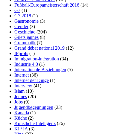
Fußball-Europameisterschaft 2016
(14)
G7
(1)
G7 2018
(1)
Gastronomie
(3)
Gender
(3)
Geschichte
(304)
Gilets jaunes
(8)
Grammatik
(7)
Grand débat national 2019
(12)
IFprofs
(1)
Immigration-intégration
(34)
Industrie 4.0
(1)
Internationale Beziehungen
(5)
Internet
(36)
Internet der Dinge
(1)
Interview
(41)
Islam
(10)
Jeunes
(20)
Jobs
(9)
Jugendbegegnungen
(23)
Kanada
(1)
Küche
(2)
Künstliche Intelligenz
(26)
KI / IA
(3)