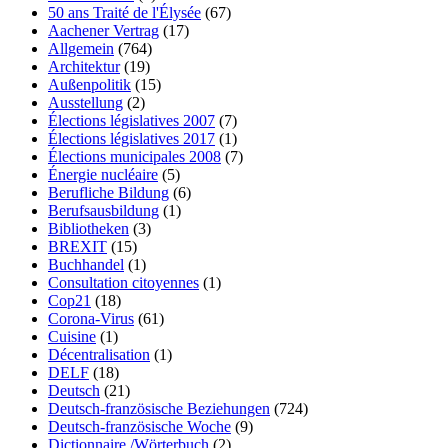
50 ans Traité de l'Élysée
(67)
Aachener Vertrag
(17)
Allgemein
(764)
Architektur
(19)
Außenpolitik
(15)
Ausstellung
(2)
Élections législatives 2007
(7)
Élections législatives 2017
(1)
Élections municipales 2008
(7)
Énergie nucléaire
(5)
Berufliche Bildung
(6)
Berufsausbildung
(1)
Bibliotheken
(3)
BREXIT
(15)
Buchhandel
(1)
Consultation citoyennes
(1)
Cop21
(18)
Corona-Virus
(61)
Cuisine
(1)
Décentralisation
(1)
DELF
(18)
Deutsch
(21)
Deutsch-französische Beziehungen
(724)
Deutsch-französische Woche
(9)
Dictionnaire /Wörterbuch
(2)