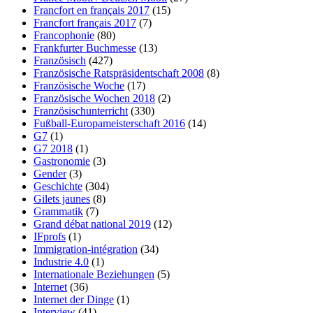
Francfort en français 2017
(15)
Francfort français 2017
(7)
Francophonie
(80)
Frankfurter Buchmesse
(13)
Französisch
(427)
Französische Ratspräsidentschaft 2008
(8)
Französische Woche
(17)
Französische Wochen 2018
(2)
Französischunterricht
(330)
Fußball-Europameisterschaft 2016
(14)
G7
(1)
G7 2018
(1)
Gastronomie
(3)
Gender
(3)
Geschichte
(304)
Gilets jaunes
(8)
Grammatik
(7)
Grand débat national 2019
(12)
IFprofs
(1)
Immigration-intégration
(34)
Industrie 4.0
(1)
Internationale Beziehungen
(5)
Internet
(36)
Internet der Dinge
(1)
Interview
(41)