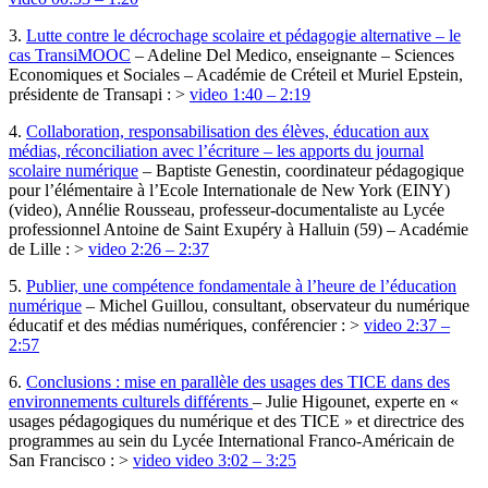
3.
Lutte contre le décrochage scolaire et pédagogie alternative – le
cas TransiMOOC
– Adeline Del Medico, enseignante – Sciences
Economiques et Sociales – Académie de Créteil et Muriel Epstein,
présidente de Transapi : >
video 1:40 – 2:19
4.
Collaboration, responsabilisation des élèves, éducation aux
médias, réconciliation avec l’écriture – les apports du journal
scolaire numérique
– Baptiste Genestin, coordinateur pédagogique
pour l’élémentaire à l’Ecole Internationale de New York (EINY)
(video), Annélie Rousseau, professeur-documentaliste au Lycée
professionnel Antoine de Saint Exupéry à Halluin (59) – Académie
de Lille : >
video 2:26 – 2:37
5.
Publier, une compétence fondamentale à l’heure de l’éducation
numérique
– Michel Guillou, consultant, observateur du numérique
éducatif et des médias numériques, conférencier : >
video 2:37 –
2:57
6.
Conclusions : mise en parallèle des usages des TICE dans des
environnements culturels différents
– Julie Higounet, experte en «
usages pédagogiques du numérique et des TICE » et directrice des
programmes au sein du Lycée International Franco-Américain de
San Francisco : >
video video 3:02 – 3:25