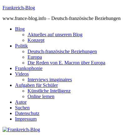
Skip
Frankreich-Blog
to
www.france-blog.info – Deutsch-französische Beziehungen
content
Blog
Aktuelles auf unserem Blog
Konzept
Politik
Deutsch-französische Beziehungen
Europa
Die Reden von E. Macron über Europa
Frankophonie
Videos
Interviews imaginaires
Aufgaben für Schüler
Künstliche Intelligenz
Online lernen
Autor
Suchen
Datenschutz
Impressum