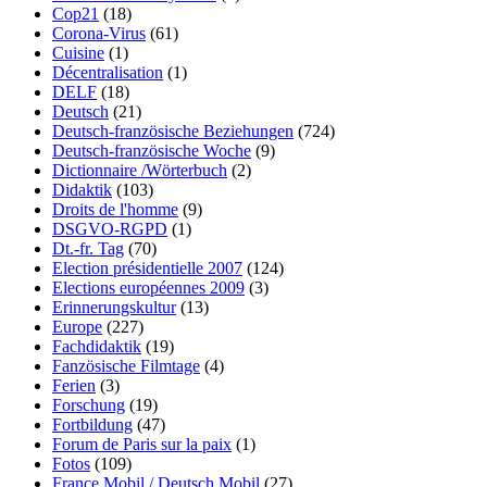
Cop21
(18)
Corona-Virus
(61)
Cuisine
(1)
Décentralisation
(1)
DELF
(18)
Deutsch
(21)
Deutsch-französische Beziehungen
(724)
Deutsch-französische Woche
(9)
Dictionnaire /Wörterbuch
(2)
Didaktik
(103)
Droits de l'homme
(9)
DSGVO-RGPD
(1)
Dt.-fr. Tag
(70)
Election présidentielle 2007
(124)
Elections européennes 2009
(3)
Erinnerungskultur
(13)
Europe
(227)
Fachdidaktik
(19)
Fanzösische Filmtage
(4)
Ferien
(3)
Forschung
(19)
Fortbildung
(47)
Forum de Paris sur la paix
(1)
Fotos
(109)
France Mobil / Deutsch Mobil
(27)