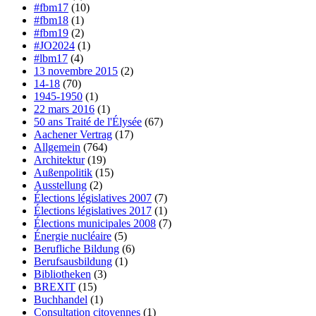
#fbm17
(10)
#fbm18
(1)
#fbm19
(2)
#JO2024
(1)
#lbm17
(4)
13 novembre 2015
(2)
14-18
(70)
1945-1950
(1)
22 mars 2016
(1)
50 ans Traité de l'Élysée
(67)
Aachener Vertrag
(17)
Allgemein
(764)
Architektur
(19)
Außenpolitik
(15)
Ausstellung
(2)
Élections législatives 2007
(7)
Élections législatives 2017
(1)
Élections municipales 2008
(7)
Énergie nucléaire
(5)
Berufliche Bildung
(6)
Berufsausbildung
(1)
Bibliotheken
(3)
BREXIT
(15)
Buchhandel
(1)
Consultation citoyennes
(1)