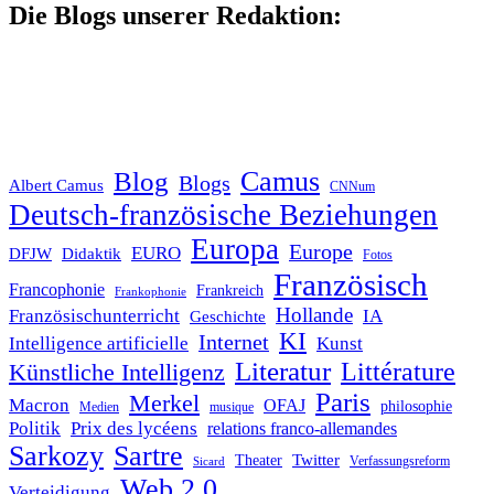
Die Blogs unserer Redaktion:
Blog
Camus
Blogs
Albert Camus
CNNum
Deutsch-französische Beziehungen
Europa
Europe
EURO
DFJW
Didaktik
Fotos
Französisch
Francophonie
Frankreich
Frankophonie
Hollande
Französischunterricht
IA
Geschichte
KI
Internet
Intelligence artificielle
Kunst
Literatur
Littérature
Künstliche Intelligenz
Paris
Merkel
Macron
OFAJ
philosophie
Medien
musique
Politik
Prix des lycéens
relations franco-allemandes
Sarkozy
Sartre
Twitter
Theater
Verfassungsreform
Sicard
Web 2.0
Verteidigung