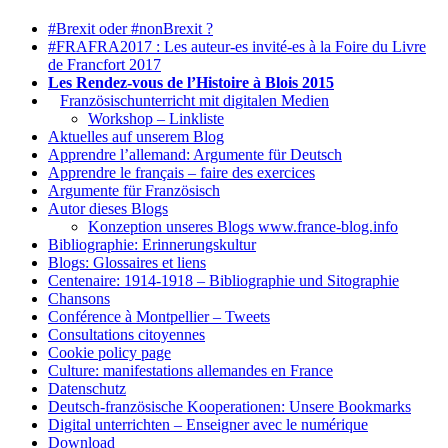
#Brexit oder #nonBrexit ?
#FRAFRA2017 : Les auteur-es invité-es à la Foire du Livre
de Francfort 2017
Les Rendez-vous de l’Histoire à Blois 2015
1.
Französischunterricht mit digitalen Medien
Workshop – Linkliste
Aktuelles auf unserem Blog
Apprendre l’allemand: Argumente für Deutsch
Apprendre le français – faire des exercices
Argumente für Französisch
Autor dieses Blogs
Konzeption unseres Blogs www.france-blog.info
Bibliographie: Erinnerungskultur
Blogs: Glossaires et liens
Centenaire: 1914-1918 – Bibliographie und Sitographie
Chansons
Conférence à Montpellier – Tweets
Consultations citoyennes
Cookie policy page
Culture: manifestations allemandes en France
Datenschutz
Deutsch-französische Kooperationen: Unsere Bookmarks
Digital unterrichten – Enseigner avec le numérique
Download