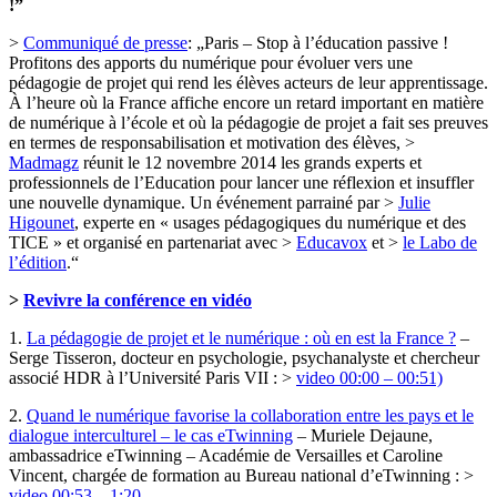
!”
>
Communiqué de presse
: „Paris – Stop à l’éducation passive !
Profitons des apports du numérique pour évoluer vers une
pédagogie de projet qui rend les élèves acteurs de leur apprentissage.
À l’heure où la France affiche encore un retard important en matière
de numérique à l’école et où la pédagogie de projet a fait ses preuves
en termes de responsabilisation et motivation des élèves, >
Madmagz
réunit le 12 novembre 2014 les grands experts et
professionnels de l’Education pour lancer une réflexion et insuffler
une nouvelle dynamique. Un événement parrainé par >
Julie
Higounet
, experte en « usages pédagogiques du numérique et des
TICE » et organisé en partenariat avec >
Educavox
et >
le Labo de
l’édition
.“
>
Revivre la conférence en vidéo
1.
La pédagogie de projet et le numérique : où en est la France ?
–
Serge Tisseron, docteur en psychologie, psychanalyste et chercheur
associé HDR à l’Université Paris VII : >
video 00:00 – 00:51)
2.
Quand le numérique favorise la collaboration entre les pays et le
dialogue interculturel – le cas eTwinning
– Muriele Dejaune,
ambassadrice eTwinning – Académie de Versailles et Caroline
Vincent, chargée de formation au Bureau national d’eTwinning : >
video 00:53 – 1:20