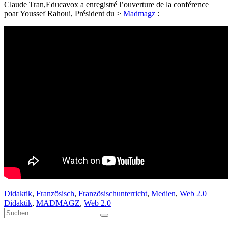
Claude Tran,Educavox a enregistré l’ouverture de la conférence
poar Youssef Rahoui, Président du >
Madmagz
:
Didaktik
,
Französisch
,
Französischunterricht
,
Medien
,
Web 2.0
Didaktik
,
MADMAGZ
,
Web 2.0
Suche
nach: