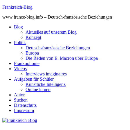
Skip
Frankreich-Blog
to
www.france-blog.info – Deutsch-französische Beziehungen
content
Blog
Aktuelles auf unserem Blog
Konzept
Politik
Deutsch-französische Beziehungen
Europa
Die Reden von E. Macron über Europa
Frankophonie
Videos
Interviews imaginaires
Aufgaben für Schüler
Künstliche Intelligenz
Online lernen
Autor
Suchen
Datenschutz
Impressum