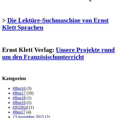
>
Die Lektüre-Suchmaschine von Ernst
Klett Sprachen
Ernst Klett Verlag:
Unsere Projekte rund
um den Französischunterricht
Kategorien
#fbm16
(3)
#fbm17
(10)
#fbm18
(1)
#fbm19
(2)
#JO2024
(1)
#lbm17
(4)
13 novembre 2015
(2)