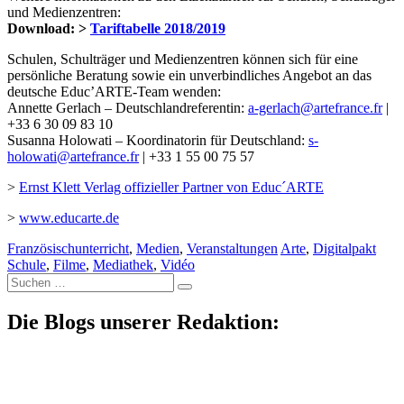
und Medienzentren:
Download: >
Tariftabelle 2018/2019
Schulen, Schulträger und Medienzentren können sich für eine
persönliche Beratung sowie ein unverbindliches Angebot an das
deutsche Educ’ARTE-Team wenden:
Annette Gerlach – Deutschlandreferentin:
a-gerlach@artefrance.fr
|
+33 6 30 09 83 10
Susanna Holowati – Koordinatorin für Deutschland:
s-
holowati@artefrance.fr
| +33 1 55 00 75 57
>
Ernst Klett Verlag offizieller Partner von Educ´ARTE
>
www.educarte.de
Französischunterricht
,
Medien
,
Veranstaltungen
Arte
,
Digitalpakt
Schule
,
Filme
,
Mediathek
,
Vidéo
Suche
nach:
Die Blogs unserer Redaktion: