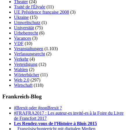
Theater
(24)
Traité de l'Élysée
(11)
UE Présidence française 2008
(3)
Ukraine
(15)
Umweltschutz
(1)
Universität
(75)
Urheberrecht
(6)
Vacances
(3)
VDF
(10)
Veranstaltungen
(1.103)
Verfassungsrecht
(2)
Verkehr
(4)
Verteidigung
(12)
Wahlen
(2)
Wörterbücher
(11)
Web 2.0
(297)
Wirtschaft
(118)
Frankreich-Blog
#Brexit oder #nonBrexit ?
#FRAFRA2017 : Les auteur-es invité-es à la Foire du Livre
de Francfort 2017
Les Rendez-vous de l’Histoire à Blois 2015
1.
Französischunterricht mit digitalen Medien