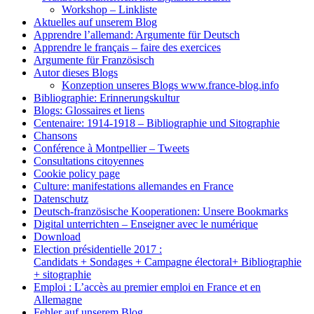
Workshop – Linkliste
Aktuelles auf unserem Blog
Apprendre l’allemand: Argumente für Deutsch
Apprendre le français – faire des exercices
Argumente für Französisch
Autor dieses Blogs
Konzeption unseres Blogs www.france-blog.info
Bibliographie: Erinnerungskultur
Blogs: Glossaires et liens
Centenaire: 1914-1918 – Bibliographie und Sitographie
Chansons
Conférence à Montpellier – Tweets
Consultations citoyennes
Cookie policy page
Culture: manifestations allemandes en France
Datenschutz
Deutsch-französische Kooperationen: Unsere Bookmarks
Digital unterrichten – Enseigner avec le numérique
Download
Election présidentielle 2017 :
Candidats + Sondages + Campagne électoral+ Bibliographie
+ sitographie
Emploi : L’accès au premier emploi en France et en
Allemagne
Fehler auf unserem Blog