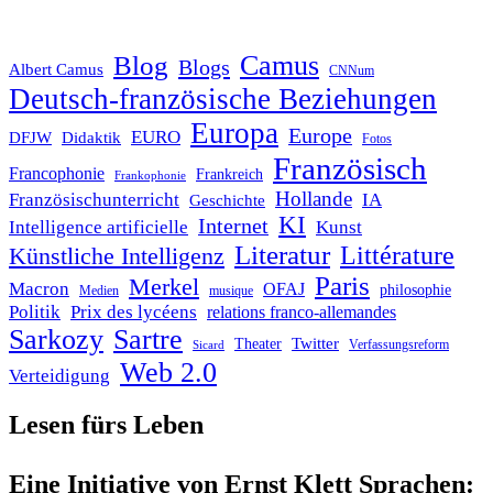
Blog
Camus
Blogs
Albert Camus
CNNum
Deutsch-französische Beziehungen
Europa
Europe
EURO
DFJW
Didaktik
Fotos
Französisch
Francophonie
Frankreich
Frankophonie
Hollande
Französischunterricht
IA
Geschichte
KI
Internet
Intelligence artificielle
Kunst
Literatur
Littérature
Künstliche Intelligenz
Paris
Merkel
Macron
OFAJ
philosophie
Medien
musique
Politik
Prix des lycéens
relations franco-allemandes
Sarkozy
Sartre
Twitter
Theater
Verfassungsreform
Sicard
Web 2.0
Verteidigung
Lesen fürs Leben
Eine Initiative von Ernst Klett Sprachen: