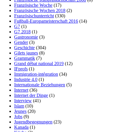
Französische Woche
(17)
Französische Wochen 2018
(2)
Französischunterricht
(330)
Fußball-Europameisterschaft 2016
(14)
G7
(1)
G7 2018
(1)
Gastronomie
(3)
Gender
(3)
Geschichte
(304)
Gilets jaunes
(8)
Grammatik
(7)
Grand débat national 2019
(12)
IFprofs
(1)
Immigration-intégration
(34)
Industrie 4.0
(1)
Internationale Beziehungen
(5)
Internet
(36)
Internet der Dinge
(1)
Interview
(41)
Islam
(10)
Jeunes
(20)
Jobs
(9)
Jugendbegegnungen
(23)
Kanada
(1)