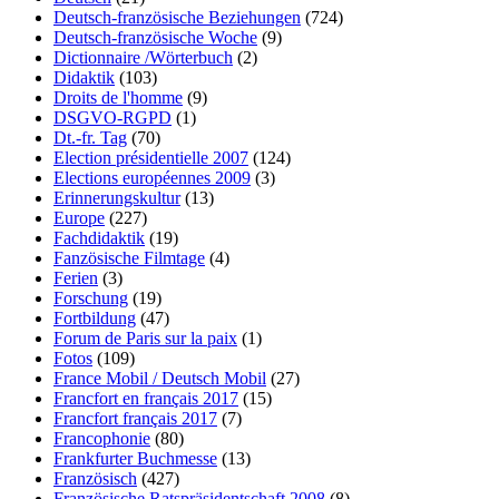
Deutsch-französische Beziehungen
(724)
Deutsch-französische Woche
(9)
Dictionnaire /Wörterbuch
(2)
Didaktik
(103)
Droits de l'homme
(9)
DSGVO-RGPD
(1)
Dt.-fr. Tag
(70)
Election présidentielle 2007
(124)
Elections européennes 2009
(3)
Erinnerungskultur
(13)
Europe
(227)
Fachdidaktik
(19)
Fanzösische Filmtage
(4)
Ferien
(3)
Forschung
(19)
Fortbildung
(47)
Forum de Paris sur la paix
(1)
Fotos
(109)
France Mobil / Deutsch Mobil
(27)
Francfort en français 2017
(15)
Francfort français 2017
(7)
Francophonie
(80)
Frankfurter Buchmesse
(13)
Französisch
(427)
Französische Ratspräsidentschaft 2008
(8)