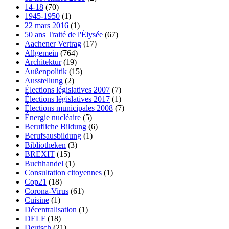
14-18
(70)
1945-1950
(1)
22 mars 2016
(1)
50 ans Traité de l'Élysée
(67)
Aachener Vertrag
(17)
Allgemein
(764)
Architektur
(19)
Außenpolitik
(15)
Ausstellung
(2)
Élections législatives 2007
(7)
Élections législatives 2017
(1)
Élections municipales 2008
(7)
Énergie nucléaire
(5)
Berufliche Bildung
(6)
Berufsausbildung
(1)
Bibliotheken
(3)
BREXIT
(15)
Buchhandel
(1)
Consultation citoyennes
(1)
Cop21
(18)
Corona-Virus
(61)
Cuisine
(1)
Décentralisation
(1)
DELF
(18)
Deutsch
(21)