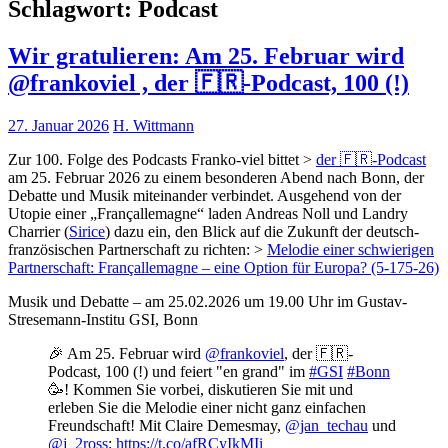
Schlagwort:
Podcast
Wir gratulieren: Am 25. Februar wird
@frankoviel , der 🇫🇷-Podcast, 100 (!)
27. Januar 2026
H. Wittmann
Zur 100. Folge des Podcasts Franko-viel bittet >
der 🇫🇷-Podcast
am 25. Februar 2026 zu einem besonderen Abend nach Bonn, der
Debatte und Musik miteinander verbindet. Ausgehend von der
Utopie einer „Françallemagne“ laden Andreas Noll und Landry
Charrier (
Sirice
) dazu ein, den Blick auf die Zukunft der deutsch-
französischen Partnerschaft zu richten: >
Melodie einer schwierigen
Partnerschaft: Françallemagne – eine Option für Europa? (5-175-26)
Musik und Debatte – am 25.02.2026 um 19.00 Uhr im Gustav-
Stresemann-Institu GSI, Bonn
🎉 Am 25. Februar wird
@frankoviel
, der 🇫🇷-
Podcast, 100 (!) und feiert "en grand" im
#GSI
#Bonn
🥳! Kommen Sie vorbei, diskutieren Sie mit und
erleben Sie die Melodie einer nicht ganz einfachen
Freundschaft! Mit Claire Demesmay,
@jan_techau
und
@j_2ross
:
https://t.co/afRCyIkMIi