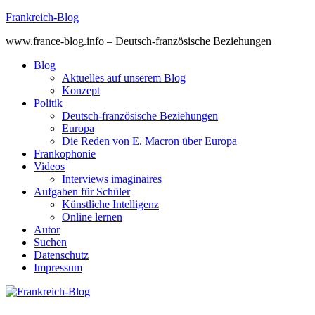
Skip
Frankreich-Blog
to
www.france-blog.info – Deutsch-französische Beziehungen
content
Blog
Aktuelles auf unserem Blog
Konzept
Politik
Deutsch-französische Beziehungen
Europa
Die Reden von E. Macron über Europa
Frankophonie
Videos
Interviews imaginaires
Aufgaben für Schüler
Künstliche Intelligenz
Online lernen
Autor
Suchen
Datenschutz
Impressum