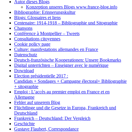
Autor dieses Blogs
Konzeption unseres Blogs www.france-blog.info
Bibliographie: Erinnerungskultur
Blogs: Glossaires et liens
Centenaire: 1914-1918 – Bibliographie und Sitographie
Chansons
Conférence à Montpellier – Tweets
Consultations citoyennes
Cookie policy page
Culture: manifestations allemandes en France
Datenschutz
Deutsch-französische Kooperationen: Unsere Bookmarks
Digital unterrichten – Enseigner avec le numérique
Download
Election présidentielle 2017 :
Candidats + Sondages + Campagne électoral+ Bibliographie
+ sitographie
Emploi : L’accès au premier emploi en France et en
Allemagne
Fehler auf unserem Blog
Flüchtlinge und die Gesetze in Europa, Frankreich und
Deutschland
Frankreich – Deutschland: Der Vergleich
Geschichte
Gustave Flaubert, Correspondance