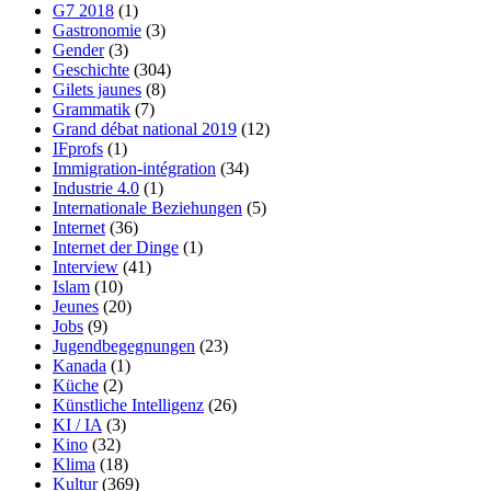
G7 2018
(1)
Gastronomie
(3)
Gender
(3)
Geschichte
(304)
Gilets jaunes
(8)
Grammatik
(7)
Grand débat national 2019
(12)
IFprofs
(1)
Immigration-intégration
(34)
Industrie 4.0
(1)
Internationale Beziehungen
(5)
Internet
(36)
Internet der Dinge
(1)
Interview
(41)
Islam
(10)
Jeunes
(20)
Jobs
(9)
Jugendbegegnungen
(23)
Kanada
(1)
Küche
(2)
Künstliche Intelligenz
(26)
KI / IA
(3)
Kino
(32)
Klima
(18)
Kultur
(369)