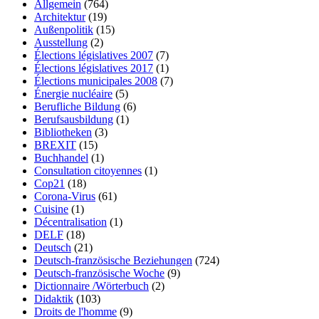
Allgemein
(764)
Architektur
(19)
Außenpolitik
(15)
Ausstellung
(2)
Élections législatives 2007
(7)
Élections législatives 2017
(1)
Élections municipales 2008
(7)
Énergie nucléaire
(5)
Berufliche Bildung
(6)
Berufsausbildung
(1)
Bibliotheken
(3)
BREXIT
(15)
Buchhandel
(1)
Consultation citoyennes
(1)
Cop21
(18)
Corona-Virus
(61)
Cuisine
(1)
Décentralisation
(1)
DELF
(18)
Deutsch
(21)
Deutsch-französische Beziehungen
(724)
Deutsch-französische Woche
(9)
Dictionnaire /Wörterbuch
(2)
Didaktik
(103)
Droits de l'homme
(9)