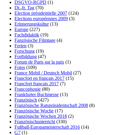
DSGVO-RGPD
(1)
Dt.-fr. Tag
(70)
Election présidentielle 2007
(124)
Elections européennes 2009
(3)
Erinnerungskultur
(13)
Europe
(227)
Fachdidaktik
(19)
Fanzösische Filmtage
(4)
Ferien
(3)
Forschung
(19)
Fortbildung
(47)
Forum de Paris sur la paix
(1)
Fotos
(109)
France Mobil / Deutsch Mobil
(27)
Francfort en français 2017
(15)
Francfort français 2017
(7)
Francophonie
(80)
Frankfurter Buchmesse
(13)
Französisch
(427)
Französische Ratspräsidentschaft 2008
(8)
Französische Woche
(17)
Französische Wochen 2018
(2)
Französischunterricht
(330)
Fußball-Europameisterschaft 2016
(14)
G7
(1)