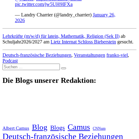
pic.twitter.com/jw5UH9IFXa
— Landry Charrier (@landry_charrier)
January 26,
2026
Lehrkräfte (m/w/d) für latein, Mathematik, Religion (Sek II)
ab
Schuljahr2026/2027 am
Lietz Internat Schloss Bieberstein
gesucht.
Deutsch-französische Beziehungen
,
Veranstaltungen
franko-viel
,
Podcast
Suche
nach:
Die Blogs unserer Redaktion:
Blog
Camus
Blogs
Albert Camus
CNNum
Deutsch-französische Beziehungen