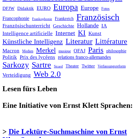
Europa
Europe
EURO
DFJW
Didaktik
Fotos
Französisch
Francophonie
Frankreich
Frankophonie
Hollande
Französischunterricht
IA
Geschichte
KI
Internet
Intelligence artificielle
Kunst
Literatur
Littérature
Künstliche Intelligenz
Paris
Merkel
Macron
OFAJ
philosophie
Medien
musique
Politik
Prix des lycéens
relations franco-allemandes
Sarkozy
Sartre
Twitter
Theater
Verfassungsreform
Sicard
Web 2.0
Verteidigung
Lesen fürs Leben
Eine Initiative von Ernst Klett Sprachen:
>
Die Lektüre-Suchmaschine von Ernst