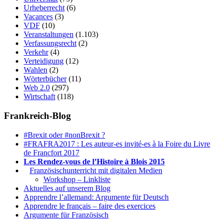
Urheberrecht
(6)
Vacances
(3)
VDF
(10)
Veranstaltungen
(1.103)
Verfassungsrecht
(2)
Verkehr
(4)
Verteidigung
(12)
Wahlen
(2)
Wörterbücher
(11)
Web 2.0
(297)
Wirtschaft
(118)
Frankreich-Blog
#Brexit oder #nonBrexit ?
#FRAFRA2017 : Les auteur-es invité-es à la Foire du Livre
de Francfort 2017
Les Rendez-vous de l’Histoire à Blois 2015
1.
Französischunterricht mit digitalen Medien
Workshop – Linkliste
Aktuelles auf unserem Blog
Apprendre l’allemand: Argumente für Deutsch
Apprendre le français – faire des exercices
Argumente für Französisch