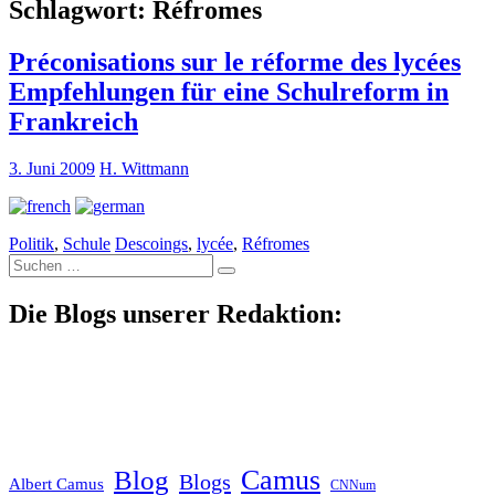
Schlagwort:
Réfromes
Préconisations sur le réforme des lycées
Empfehlungen für eine Schulreform in
Frankreich
3. Juni 2009
H. Wittmann
Politik
,
Schule
Descoings
,
lycée
,
Réfromes
Suche
nach:
Die Blogs unserer Redaktion:
Blog
Camus
Blogs
Albert Camus
CNNum