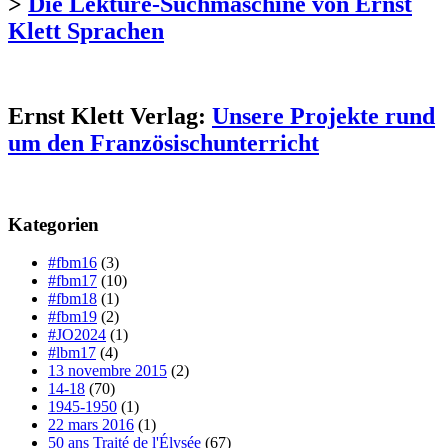
>
Die Lektüre-Suchmaschine von Ernst
Klett Sprachen
Ernst Klett Verlag:
Unsere Projekte rund
um den Französischunterricht
Kategorien
#fbm16
(3)
#fbm17
(10)
#fbm18
(1)
#fbm19
(2)
#JO2024
(1)
#lbm17
(4)
13 novembre 2015
(2)
14-18
(70)
1945-1950
(1)
22 mars 2016
(1)
50 ans Traité de l'Élysée
(67)