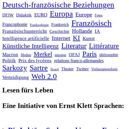
Deutsch-französische Beziehungen
Europa
Europe
EURO
DFJW
Didaktik
Fotos
Französisch
Francophonie
Frankreich
Frankophonie
Hollande
Französischunterricht
IA
Geschichte
KI
Internet
Intelligence artificielle
Kunst
Literatur
Littérature
Künstliche Intelligenz
Paris
Merkel
Macron
OFAJ
philosophie
Medien
musique
Politik
Prix des lycéens
relations franco-allemandes
Sarkozy
Sartre
Twitter
Theater
Verfassungsreform
Sicard
Web 2.0
Verteidigung
Lesen fürs Leben
Eine Initiative von Ernst Klett Sprachen: