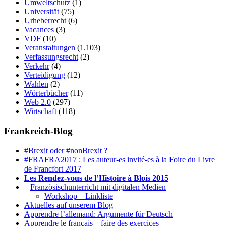
Umweltschutz
(1)
Universität
(75)
Urheberrecht
(6)
Vacances
(3)
VDF
(10)
Veranstaltungen
(1.103)
Verfassungsrecht
(2)
Verkehr
(4)
Verteidigung
(12)
Wahlen
(2)
Wörterbücher
(11)
Web 2.0
(297)
Wirtschaft
(118)
Frankreich-Blog
#Brexit oder #nonBrexit ?
#FRAFRA2017 : Les auteur-es invité-es à la Foire du Livre
de Francfort 2017
Les Rendez-vous de l’Histoire à Blois 2015
1.
Französischunterricht mit digitalen Medien
Workshop – Linkliste
Aktuelles auf unserem Blog
Apprendre l’allemand: Argumente für Deutsch
Apprendre le français – faire des exercices