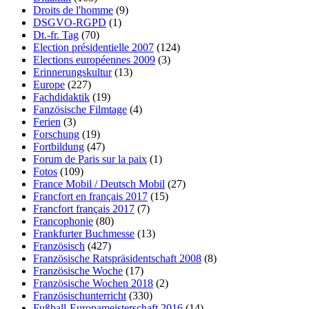
Droits de l'homme
(9)
DSGVO-RGPD
(1)
Dt.-fr. Tag
(70)
Election présidentielle 2007
(124)
Elections européennes 2009
(3)
Erinnerungskultur
(13)
Europe
(227)
Fachdidaktik
(19)
Fanzösische Filmtage
(4)
Ferien
(3)
Forschung
(19)
Fortbildung
(47)
Forum de Paris sur la paix
(1)
Fotos
(109)
France Mobil / Deutsch Mobil
(27)
Francfort en français 2017
(15)
Francfort français 2017
(7)
Francophonie
(80)
Frankfurter Buchmesse
(13)
Französisch
(427)
Französische Ratspräsidentschaft 2008
(8)
Französische Woche
(17)
Französische Wochen 2018
(2)
Französischunterricht
(330)
Fußball-Europameisterschaft 2016
(14)