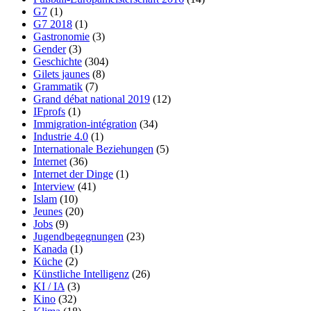
G7
(1)
G7 2018
(1)
Gastronomie
(3)
Gender
(3)
Geschichte
(304)
Gilets jaunes
(8)
Grammatik
(7)
Grand débat national 2019
(12)
IFprofs
(1)
Immigration-intégration
(34)
Industrie 4.0
(1)
Internationale Beziehungen
(5)
Internet
(36)
Internet der Dinge
(1)
Interview
(41)
Islam
(10)
Jeunes
(20)
Jobs
(9)
Jugendbegegnungen
(23)
Kanada
(1)
Küche
(2)
Künstliche Intelligenz
(26)
KI / IA
(3)
Kino
(32)