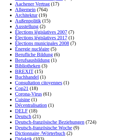
Aachener Vertrag
(17)
Allgemein
(764)
Architektur
(19)
Außenpolitik
(15)
Ausstellung
(2)
Élections législatives 2007
(7)
Élections législatives 2017
(1)
Élections municipales 2008
(7)
Énergie nucléaire
(5)
Berufliche Bildung
(6)
Berufsausbildung
(1)
Bibliotheken
(3)
BREXIT
(15)
Buchhandel
(1)
Consultation citoyennes
(1)
Cop21
(18)
Corona-Virus
(61)
Cuisine
(1)
Décentralisation
(1)
DELF
(18)
Deutsch
(21)
Deutsch-französische Beziehungen
(724)
Deutsch-französische Woche
(9)
Dictionnaire /Wörterbuch
(2)
Didaktik
(103)