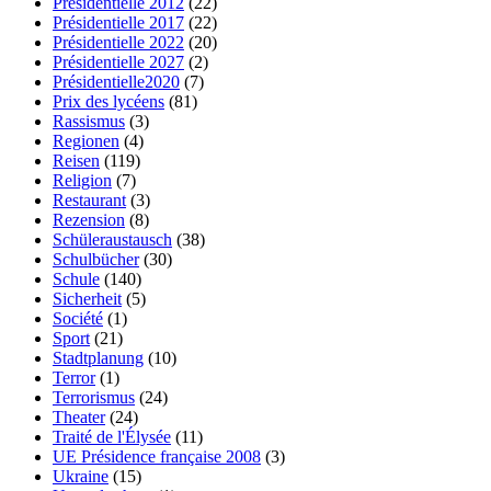
Présidentielle 2012
(22)
Présidentielle 2017
(22)
Présidentielle 2022
(20)
Présidentielle 2027
(2)
Présidentielle2020
(7)
Prix des lycéens
(81)
Rassismus
(3)
Regionen
(4)
Reisen
(119)
Religion
(7)
Restaurant
(3)
Rezension
(8)
Schüleraustausch
(38)
Schulbücher
(30)
Schule
(140)
Sicherheit
(5)
Société
(1)
Sport
(21)
Stadtplanung
(10)
Terror
(1)
Terrorismus
(24)
Theater
(24)
Traité de l'Élysée
(11)
UE Présidence française 2008
(3)
Ukraine
(15)