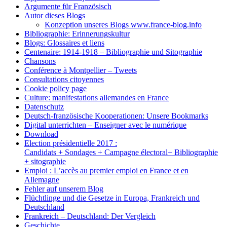
Argumente für Französisch
Autor dieses Blogs
Konzeption unseres Blogs www.france-blog.info
Bibliographie: Erinnerungskultur
Blogs: Glossaires et liens
Centenaire: 1914-1918 – Bibliographie und Sitographie
Chansons
Conférence à Montpellier – Tweets
Consultations citoyennes
Cookie policy page
Culture: manifestations allemandes en France
Datenschutz
Deutsch-französische Kooperationen: Unsere Bookmarks
Digital unterrichten – Enseigner avec le numérique
Download
Election présidentielle 2017 :
Candidats + Sondages + Campagne électoral+ Bibliographie
+ sitographie
Emploi : L’accès au premier emploi en France et en
Allemagne
Fehler auf unserem Blog
Flüchtlinge und die Gesetze in Europa, Frankreich und
Deutschland
Frankreich – Deutschland: Der Vergleich
Geschichte