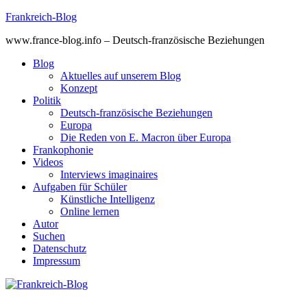
Skip
Frankreich-Blog
to
www.france-blog.info – Deutsch-französische Beziehungen
content
Blog
Aktuelles auf unserem Blog
Konzept
Politik
Deutsch-französische Beziehungen
Europa
Die Reden von E. Macron über Europa
Frankophonie
Videos
Interviews imaginaires
Aufgaben für Schüler
Künstliche Intelligenz
Online lernen
Autor
Suchen
Datenschutz
Impressum