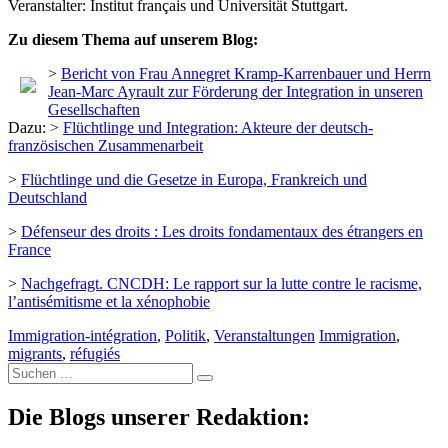
Veranstalter: Institut français und Universität Stuttgart.
Zu diesem Thema auf unserem Blog:
>
Bericht von Frau Annegret Kramp-Karrenbauer und Herrn
Jean-Marc Ayrault zur Förderung der Integration in unseren
Gesellschaften
Dazu: >
Flüchtlinge und Integration: Akteure der deutsch-
französischen Zusammenarbeit
>
Flüchtlinge und die Gesetze in Europa, Frankreich und
Deutschland
>
Défenseur des droits : Les droits fondamentaux des étrangers en
France
>
Nachgefragt. CNCDH: Le rapport sur la lutte contre le racisme,
l’antisémitisme et la xénophobie
Immigration-intégration
,
Politik
,
Veranstaltungen
Immigration
,
migrants
,
réfugiés
Suche
nach:
Die Blogs unserer Redaktion: