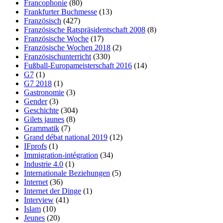
Francophonie
(80)
Frankfurter Buchmesse
(13)
Französisch
(427)
Französische Ratspräsidentschaft 2008
(8)
Französische Woche
(17)
Französische Wochen 2018
(2)
Französischunterricht
(330)
Fußball-Europameisterschaft 2016
(14)
G7
(1)
G7 2018
(1)
Gastronomie
(3)
Gender
(3)
Geschichte
(304)
Gilets jaunes
(8)
Grammatik
(7)
Grand débat national 2019
(12)
IFprofs
(1)
Immigration-intégration
(34)
Industrie 4.0
(1)
Internationale Beziehungen
(5)
Internet
(36)
Internet der Dinge
(1)
Interview
(41)
Islam
(10)
Jeunes
(20)