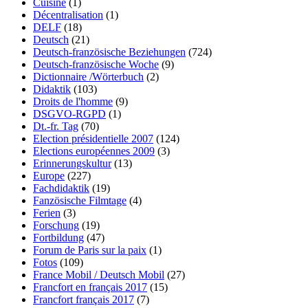
Cuisine
(1)
Décentralisation
(1)
DELF
(18)
Deutsch
(21)
Deutsch-französische Beziehungen
(724)
Deutsch-französische Woche
(9)
Dictionnaire /Wörterbuch
(2)
Didaktik
(103)
Droits de l'homme
(9)
DSGVO-RGPD
(1)
Dt.-fr. Tag
(70)
Election présidentielle 2007
(124)
Elections européennes 2009
(3)
Erinnerungskultur
(13)
Europe
(227)
Fachdidaktik
(19)
Fanzösische Filmtage
(4)
Ferien
(3)
Forschung
(19)
Fortbildung
(47)
Forum de Paris sur la paix
(1)
Fotos
(109)
France Mobil / Deutsch Mobil
(27)
Francfort en français 2017
(15)
Francfort français 2017
(7)