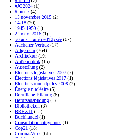
#fbm19
(2)
#JO2024
(1)
#lbm17
(4)
13 novembre 2015
(2)
14-18
(70)
1945-1950
(1)
22 mars 2016
(1)
50 ans Traité de l'Élysée
(67)
Aachener Vertrag
(17)
Allgemein
(764)
Architektur
(19)
Außenpolitik
(15)
Ausstellung
(2)
Élections législatives 2007
(7)
Élections législatives 2017
(1)
Élections municipales 2008
(7)
Énergie nucléaire
(5)
Berufliche Bildung
(6)
Berufsausbildung
(1)
Bibliotheken
(3)
BREXIT
(15)
Buchhandel
(1)
Consultation citoyennes
(1)
Cop21
(18)
Corona-Virus
(61)