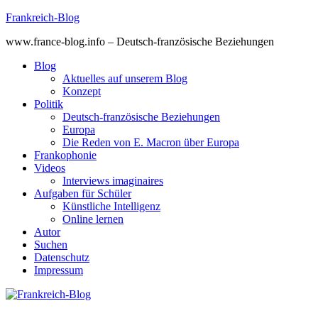
Skip
Frankreich-Blog
to
www.france-blog.info – Deutsch-französische Beziehungen
content
Blog
Aktuelles auf unserem Blog
Konzept
Politik
Deutsch-französische Beziehungen
Europa
Die Reden von E. Macron über Europa
Frankophonie
Videos
Interviews imaginaires
Aufgaben für Schüler
Künstliche Intelligenz
Online lernen
Autor
Suchen
Datenschutz
Impressum