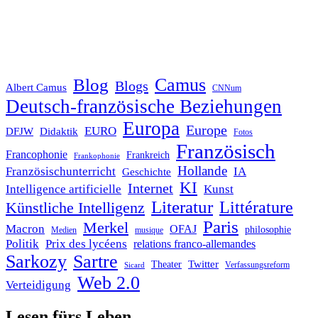
Blog
Camus
Blogs
Albert Camus
CNNum
Deutsch-französische Beziehungen
Europa
Europe
EURO
DFJW
Didaktik
Fotos
Französisch
Francophonie
Frankreich
Frankophonie
Hollande
Französischunterricht
IA
Geschichte
KI
Internet
Intelligence artificielle
Kunst
Literatur
Littérature
Künstliche Intelligenz
Paris
Merkel
Macron
OFAJ
philosophie
Medien
musique
Politik
Prix des lycéens
relations franco-allemandes
Sarkozy
Sartre
Twitter
Theater
Verfassungsreform
Sicard
Web 2.0
Verteidigung
Lesen fürs Leben