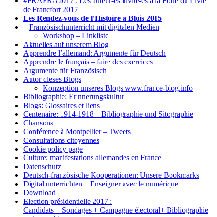
#FRAFRA2017 : Les auteur-es invité-es à la Foire du Livre
de Francfort 2017
Les Rendez-vous de l’Histoire à Blois 2015
1.
Französischunterricht mit digitalen Medien
Workshop – Linkliste
Aktuelles auf unserem Blog
Apprendre l’allemand: Argumente für Deutsch
Apprendre le français – faire des exercices
Argumente für Französisch
Autor dieses Blogs
Konzeption unseres Blogs www.france-blog.info
Bibliographie: Erinnerungskultur
Blogs: Glossaires et liens
Centenaire: 1914-1918 – Bibliographie und Sitographie
Chansons
Conférence à Montpellier – Tweets
Consultations citoyennes
Cookie policy page
Culture: manifestations allemandes en France
Datenschutz
Deutsch-französische Kooperationen: Unsere Bookmarks
Digital unterrichten – Enseigner avec le numérique
Download
Election présidentielle 2017 :
Candidats + Sondages + Campagne électoral+ Bibliographie