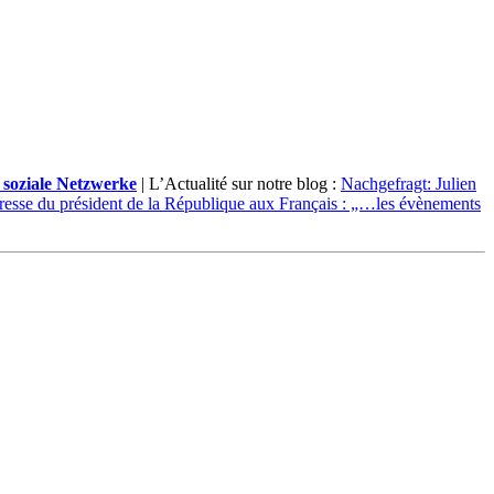
 soziale Netzwerke
| L’Actualité sur notre blog :
Nachgefragt: Julien
resse du président de la République aux Français : „…les évènements