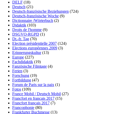
DELF
(18)
Deutsch
(21)
Deutsch-französische Beziehungen
(724)
Deutsch-französische Woche
(9)
Dictionnaire /Wörterbuch
(2)
Didaktik
(103)
Droits de l'homme
(9)
DSGVO-RGPD
(1)
Dt.-fr. Tag
(70)
Election présidentielle 2007
(124)
Elections européennes 2009
(3)
Erinnerungskultur
(13)
Europe
(227)
Fachdidaktik
(19)
Fanzösische Filmtage
(4)
Ferien
(3)
Forschung
(19)
Fortbildung
(47)
Forum de Paris sur la paix
(1)
Fotos
(109)
France Mobil / Deutsch Mobil
(27)
Francfort en français 2017
(15)
Francfort français 2017
(7)
Francophonie
(80)
Frankfurter Buchmesse
(13)