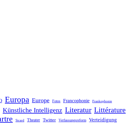
Europa
Europe
O
Francophonie
Fotos
Frankophonie
Literatur
Littérature
Künstliche Intelligenz
rtre
Verteidigung
Twitter
Theater
Verfassungsreform
Sicard