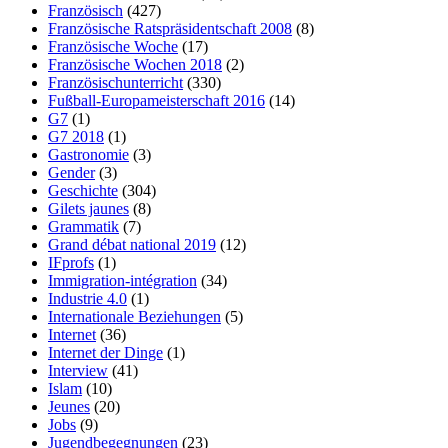
Französisch
(427)
Französische Ratspräsidentschaft 2008
(8)
Französische Woche
(17)
Französische Wochen 2018
(2)
Französischunterricht
(330)
Fußball-Europameisterschaft 2016
(14)
G7
(1)
G7 2018
(1)
Gastronomie
(3)
Gender
(3)
Geschichte
(304)
Gilets jaunes
(8)
Grammatik
(7)
Grand débat national 2019
(12)
IFprofs
(1)
Immigration-intégration
(34)
Industrie 4.0
(1)
Internationale Beziehungen
(5)
Internet
(36)
Internet der Dinge
(1)
Interview
(41)
Islam
(10)
Jeunes
(20)
Jobs
(9)
Jugendbegegnungen
(23)