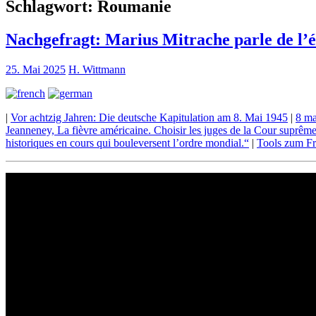
Schlagwort:
Roumanie
Nachgefragt: Marius Mitrache parle de l’é
25. Mai 2025
H. Wittmann
|
Vor achtzig Jahren: Die deutsche Kapitulation am 8. Mai 1945
|
8 ma
Jeanneney, La fièvre américaine. Choisir les juges de la Cour suprêm
historiques en cours qui bouleversent l’ordre mondial.“
|
Tools zum Fr