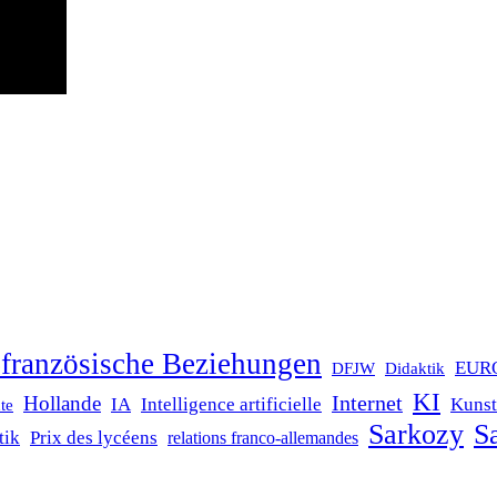
französische Beziehungen
EUR
DFJW
Didaktik
KI
Internet
Hollande
IA
Intelligence artificielle
Kunst
te
Sarkozy
Sa
tik
Prix des lycéens
relations franco-allemandes