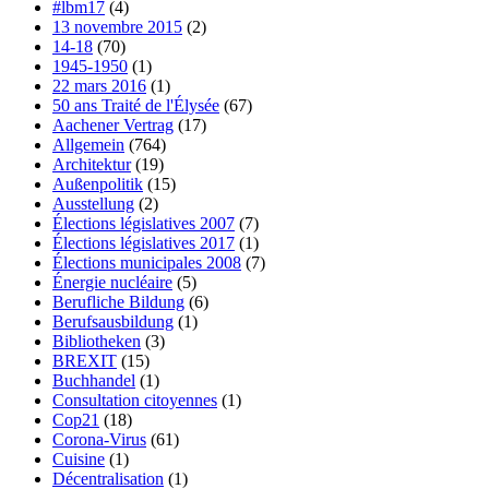
#lbm17
(4)
13 novembre 2015
(2)
14-18
(70)
1945-1950
(1)
22 mars 2016
(1)
50 ans Traité de l'Élysée
(67)
Aachener Vertrag
(17)
Allgemein
(764)
Architektur
(19)
Außenpolitik
(15)
Ausstellung
(2)
Élections législatives 2007
(7)
Élections législatives 2017
(1)
Élections municipales 2008
(7)
Énergie nucléaire
(5)
Berufliche Bildung
(6)
Berufsausbildung
(1)
Bibliotheken
(3)
BREXIT
(15)
Buchhandel
(1)
Consultation citoyennes
(1)
Cop21
(18)
Corona-Virus
(61)
Cuisine
(1)
Décentralisation
(1)