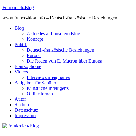
Skip
Frankreich-Blog
to
www.france-blog.info – Deutsch-französische Beziehungen
content
Blog
Aktuelles auf unserem Blog
Konzept
Politik
Deutsch-französische Beziehungen
Europa
Die Reden von E. Macron über Europa
Frankophonie
Videos
Interviews imaginaires
Aufgaben für Schüler
Künstliche Intelligenz
Online lernen
Autor
Suchen
Datenschutz
Impressum