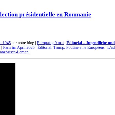
lection présidentielle en Roumanie
i 1945
sur notre blog |
Europatag 9 mai
|
Éditorial – Jugendliche und
e
|
Paris im April 2025
|
Éditorial: Trump, Poutine et le Européens
|
L’ad
anzösisch-Lernen
|