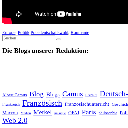
Europe
,
Politik
Präsidentschaftswahl
,
Roumanie
Suche
nach:
Die Blogs unserer Redaktion:
Deutsch-
Blog
Camus
Blogs
Albert Camus
CNNum
Französisch
Französischunterricht
Geschich
Frankreich
Paris
Merkel
Macron
Poli
OFAJ
philosophie
Medien
musique
Web 2.0