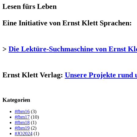
Lesen fürs Leben
Eine Initiative von Ernst Klett Sprachen:
>
Die Lektüre-Suchmaschine von Ernst Kl
Ernst Klett Verlag:
Unsere Projekte rund 
Kategorien
#fbm16
(3)
#fbm17
(10)
#fbm18
(1)
#fbm19
(2)
#JO2024
(1)