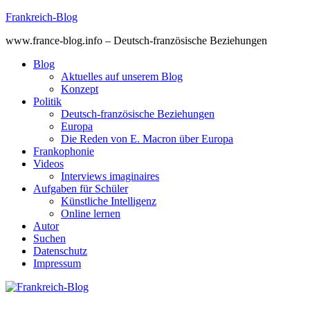
Skip
Frankreich-Blog
to
www.france-blog.info – Deutsch-französische Beziehungen
content
Blog
Aktuelles auf unserem Blog
Konzept
Politik
Deutsch-französische Beziehungen
Europa
Die Reden von E. Macron über Europa
Frankophonie
Videos
Interviews imaginaires
Aufgaben für Schüler
Künstliche Intelligenz
Online lernen
Autor
Suchen
Datenschutz
Impressum