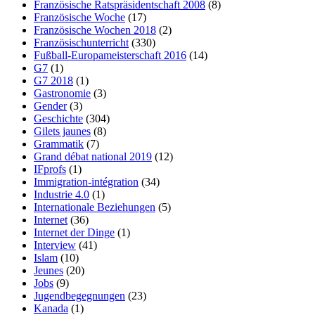
Französische Ratspräsidentschaft 2008
(8)
Französische Woche
(17)
Französische Wochen 2018
(2)
Französischunterricht
(330)
Fußball-Europameisterschaft 2016
(14)
G7
(1)
G7 2018
(1)
Gastronomie
(3)
Gender
(3)
Geschichte
(304)
Gilets jaunes
(8)
Grammatik
(7)
Grand débat national 2019
(12)
IFprofs
(1)
Immigration-intégration
(34)
Industrie 4.0
(1)
Internationale Beziehungen
(5)
Internet
(36)
Internet der Dinge
(1)
Interview
(41)
Islam
(10)
Jeunes
(20)
Jobs
(9)
Jugendbegegnungen
(23)
Kanada
(1)