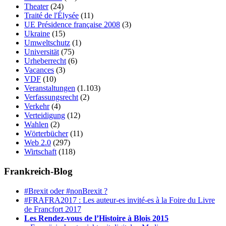
Theater
(24)
Traité de l'Élysée
(11)
UE Présidence française 2008
(3)
Ukraine
(15)
Umweltschutz
(1)
Universität
(75)
Urheberrecht
(6)
Vacances
(3)
VDF
(10)
Veranstaltungen
(1.103)
Verfassungsrecht
(2)
Verkehr
(4)
Verteidigung
(12)
Wahlen
(2)
Wörterbücher
(11)
Web 2.0
(297)
Wirtschaft
(118)
Frankreich-Blog
#Brexit oder #nonBrexit ?
#FRAFRA2017 : Les auteur-es invité-es à la Foire du Livre
de Francfort 2017
Les Rendez-vous de l’Histoire à Blois 2015