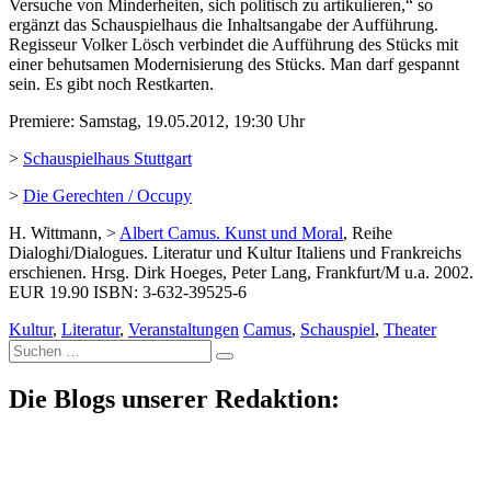
Versuche von Minderheiten, sich politisch zu artikulieren,“ so
ergänzt das Schauspielhaus die Inhaltsangabe der Aufführung.
Regisseur Volker Lösch verbindet die Aufführung des Stücks mit
einer behutsamen Modernisierung des Stücks. Man darf gespannt
sein. Es gibt noch Restkarten.
Premiere: Samstag, 19.05.2012, 19:30 Uhr
>
Schauspielhaus Stuttgart
>
Die Gerechten / Occupy
H. Wittmann, >
Albert Camus. Kunst und Moral
, Reihe
Dialoghi/Dialogues. Literatur und Kultur Italiens und Frankreichs
erschienen. Hrsg. Dirk Hoeges, Peter Lang, Frankfurt/M u.a. 2002.
EUR 19.90 ISBN: 3-632-39525-6
Kultur
,
Literatur
,
Veranstaltungen
Camus
,
Schauspiel
,
Theater
Suche
nach:
Die Blogs unserer Redaktion: