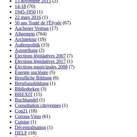
13 novembre 2015
(2)
14-18
(70)
1945-1950
(1)
22 mars 2016
(1)
50 ans Traité de l'Élysée
(67)
Aachener Vertrag
(17)
Allgemein
(764)
Architektur
(19)
Außenpolitik
(15)
Ausstellung
(2)
Élections législatives 2007
(7)
Élections législatives 2017
(1)
Élections municipales 2008
(7)
Énergie nucléaire
(5)
Berufliche Bildung
(6)
Berufsausbildung
(1)
Bibliotheken
(3)
BREXIT
(15)
Buchhandel
(1)
Consultation citoyennes
(1)
Cop21
(18)
Corona-Virus
(61)
Cuisine
(1)
Décentralisation
(1)
DELF
(18)