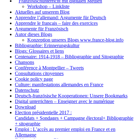
1.
Französischunterricht mit digitalen Medien
Workshop – Linkliste
Aktuelles auf unserem Blog
Apprendre l’allemand: Argumente für Deutsch
Apprendre le français – faire des exercices
Argumente für Französisch
Autor dieses Blogs
Konzeption unseres Blogs www.france-blog.info
Bibliographie: Erinnerungskultur
Blogs: Glossaires et liens
Centenaire: 1914-1918 – Bibliographie und Sitographie
Chansons
Conférence à Montpellier – Tweets
Consultations citoyennes
Cookie policy page
Culture: manifestations allemandes en France
Datenschutz
Deutsch-französische Kooperationen: Unsere Bookmarks
Digital unterrichten – Enseigner avec le numérique
Download
Election présidentielle 2017 :
Candidats + Sondages + Campagne électoral+ Bibliographie
+ sitographie
Emploi : L’accès au premier emploi en France et en
Allemagne