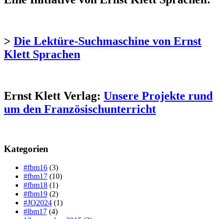
>
Die Lektüre-Suchmaschine von Ernst
Klett Sprachen
Ernst Klett Verlag:
Unsere Projekte rund
um den Französischunterricht
Kategorien
#fbm16
(3)
#fbm17
(10)
#fbm18
(1)
#fbm19
(2)
#JO2024
(1)
#lbm17
(4)