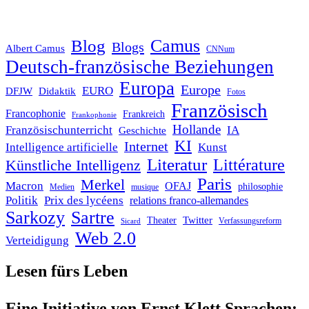
Blog
Camus
Blogs
Albert Camus
CNNum
Deutsch-französische Beziehungen
Europa
Europe
EURO
DFJW
Didaktik
Fotos
Französisch
Francophonie
Frankreich
Frankophonie
Hollande
Französischunterricht
IA
Geschichte
KI
Internet
Intelligence artificielle
Kunst
Literatur
Littérature
Künstliche Intelligenz
Paris
Merkel
Macron
OFAJ
philosophie
Medien
musique
Politik
Prix des lycéens
relations franco-allemandes
Sarkozy
Sartre
Twitter
Theater
Verfassungsreform
Sicard
Web 2.0
Verteidigung
Lesen fürs Leben
Eine Initiative von Ernst Klett Sprachen: