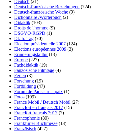
Deutsch
(21)
Deutsch-französische Beziehungen
(724)
Deutsch-französische Woche
(9)
Dictionnaire /Wörterbuch
(2)
Didaktik
(103)
Droits de l'homme
(9)
DSGVO-RGPD
(1)
Dt.-fr. Tag
(70)
Election présidentielle 2007
(124)
Elections européennes 2009
(3)
Erinnerungskultur
(13)
Europe
(227)
Fachdidaktik
(19)
Fanzösische Filmtage
(4)
Ferien
(3)
Forschung
(19)
Fortbildung
(47)
Forum de Paris sur la paix
(1)
Fotos
(109)
France Mobil / Deutsch Mobil
(27)
Francfort en français 2017
(15)
Francfort français 2017
(7)
Francophonie
(80)
Frankfurter Buchmesse
(13)
Französisch
(427)