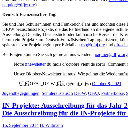
paquier@dfjw.org
).
Deutsch-Französischer Tag!
Sie und Ihre Schüler*innen sind Frankreich-Fans und möchten diese B
DFJW bezuschusst Projekte, die das Partnerland an die eigene Schule 
Ausstellung, Debatte, Theaterstück oder kulinarische Reise – der Kre
herum ein Projekt zum Deutsch-Französischen Tag organisieren, kön
spätestens vor Projektbeginn per E-Mail an
csp@ofaj.org
und
dft-sch
Bei Fragen können Sie sich gerne an uns wenden:
paquier@dfjw.org
Notre
#newsletter
du mois d’octobre vient de sortir! Comment r
Unser Oktober-Newsletter ist raus! Wie gelingt die Wiederauf
— 🇫🇷 OFAJ_DFJW 🇩🇪 (@ofaj_dfjw)
October 8, 2021
Jugendbegegnungen
,
Schüleraustausch
DFJW
,
OFAJ
,
Partnerbörse
,
S
IN-Projekte: Ausschreibung für das Jahr 
Die Ausschreibung für die IN-Projekte für
16. September 2014
H. Wittmann