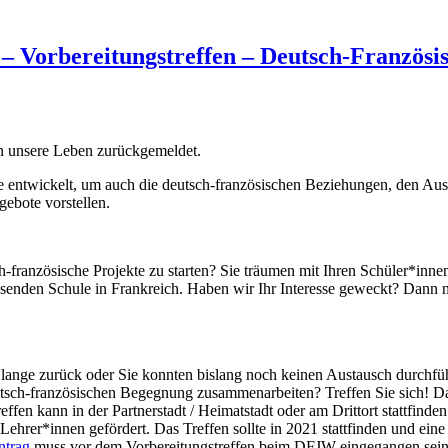
Vorbereitungstreffen – Deutsch-Französi
 in unsere Leben zurückgemeldet.
te entwickelt, um auch die deutsch-französischen Beziehungen, den Aus
ebote vorstellen.
ch-französische Projekte zu starten? Sie träumen mit Ihren Schüler*inn
assenden Schule in Frankreich. Haben wir Ihr Interesse geweckt? Dann 
sch lange zurück oder Sie konnten bislang noch keinen Austausch durch
utsch-französischen Begegnung zusammenarbeiten? Treffen Sie sich! D
fen kann in der Partnerstadt / Heimatstadt oder am Drittort stattfinde
 Lehrer*innen gefördert. Das Treffen sollte in 2021 stattfinden und e
ntrag
muss vor dem Vorbereitungstreffen beim DFJW eingegangen sein 