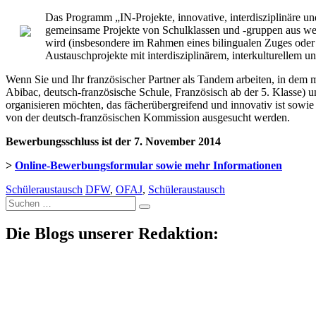
Das Programm „IN-Projekte, innovative, interdisziplinäre un
gemeinsame Projekte von Schulklassen und -gruppen aus weit
wird (insbesondere im Rahmen eines bilingualen Zuges ode
Austauschprojekte mit interdisziplinärem, interkulturellem u
Wenn Sie und Ihr französischer Partner als Tandem arbeiten, in dem mi
Abibac, deutsch-französische Schule, Französisch ab der 5. Klasse) 
organisieren möchten, das fächerübergreifend und innovativ ist sowi
von der deutsch-französischen Kommission ausgesucht werden.
Bewerbungsschluss ist der 7. November 2014
>
Online-Bewerbungsformular sowie mehr Informationen
Schüleraustausch
DFW
,
OFAJ
,
Schüleraustausch
Suche
nach:
Die Blogs unserer Redaktion: