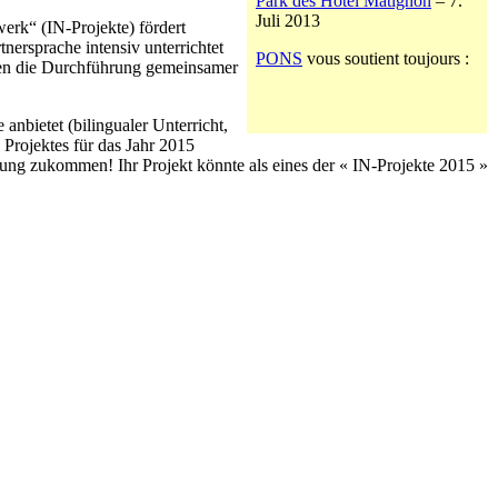
Park des Hôtel Matignon
– 7.
Juli 2013
werk“ (IN-Projekte) fördert
ersprache intensiv unterrichtet
PONS
vous soutient toujours :
hen die Durchführung gemeinsamer
anbietet (bilingualer Unterricht,
Projektes für das Jahr 2015
bung zukommen! Ihr Projekt könnte als eines der « IN-Projekte 2015 »