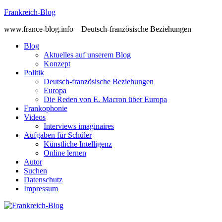
Skip
Frankreich-Blog
to
www.france-blog.info – Deutsch-französische Beziehungen
content
Blog
Aktuelles auf unserem Blog
Konzept
Politik
Deutsch-französische Beziehungen
Europa
Die Reden von E. Macron über Europa
Frankophonie
Videos
Interviews imaginaires
Aufgaben für Schüler
Künstliche Intelligenz
Online lernen
Autor
Suchen
Datenschutz
Impressum