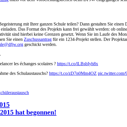
egeisterung mit Ihrer ganzen Schule teilen? Dann gestalten Sie einen
einladen. Das Format des Projekts kann frei gewählt werden: ob online
ativität sind hierbei keine Grenzen gesetzt. Wenn Sie im Laufe des Mon
nen Sie einen
Zuschussantrag
für ein 1234-Projekt stellen. Der Projekta
ule@dfjw.org
geschickt werden.
.
elancer les échanges scolaires ?
https://t.co/lLBsbIyh8x
nahme des Schulaustauschs?
https://t.co/zD7n0Mm4OZ
pic.twitter.co
chüleraustausch
2015
 2015 hat begonnen!