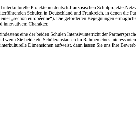
d interkulturelle Projekte im deutsch-französischen Schulprojekte-Netz
erführenden Schulen in Deutschland und Frankreich, in denen die Partn
r einer „section européenne“). Die geförderten Begegnungen ermöglic
nd innovativem Charakter.
ndestens eine der beiden Schulen Intensivunterricht der Partnersprache 
und wenn Sie beide ein Schüleraustausch im Rahmen eines interessanten 
e interkulturelle Dimensionen aufweist, dann lassen Sie uns Ihre Bewer