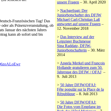
unsere Fragen
– 30. April 2020
>
Nachgefragt: Der
Juniorbotschafter des DFJW
Michael Carl-Christian Laß
 Deutsch-Französischen Tag! Das
antwortet auf unsere Fragen
–
 oder als Präsenzveranstaltung, ob
12. November 2018
ats Januar des nächsten Jahres
ntrag kann ab sofort und bis
>
Das Interview auf der
Leipziger Buchmesse
Sina Raddatz, DFJW-
Juniorbotschafterin
– 30. März
2014
>
Angela Merkel und François
m/96zoALoEwr
Hollande gratulieren zum 50.
Jahrestag des DFJW / OFAJ
–
9. Juli 2013
>
50 Jahre DFJW/OFAJ:
Fête populär sur la Place de la
République
– 8. Juli 2013
>
50 Jahre DFJW/OFAJ:
Die Fotos vom Empfang im