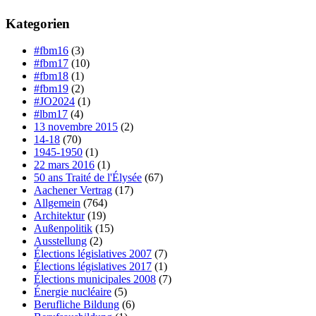
Kategorien
#fbm16
(3)
#fbm17
(10)
#fbm18
(1)
#fbm19
(2)
#JO2024
(1)
#lbm17
(4)
13 novembre 2015
(2)
14-18
(70)
1945-1950
(1)
22 mars 2016
(1)
50 ans Traité de l'Élysée
(67)
Aachener Vertrag
(17)
Allgemein
(764)
Architektur
(19)
Außenpolitik
(15)
Ausstellung
(2)
Élections législatives 2007
(7)
Élections législatives 2017
(1)
Élections municipales 2008
(7)
Énergie nucléaire
(5)
Berufliche Bildung
(6)