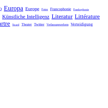
Europa
Europe
O
Francophonie
Fotos
Frankophonie
Literatur
Littérature
Künstliche Intelligenz
rtre
Verteidigung
Twitter
Theater
Verfassungsreform
Sicard