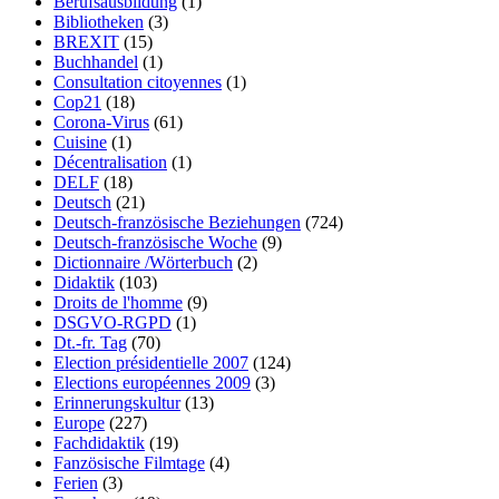
Berufsausbildung
(1)
Bibliotheken
(3)
BREXIT
(15)
Buchhandel
(1)
Consultation citoyennes
(1)
Cop21
(18)
Corona-Virus
(61)
Cuisine
(1)
Décentralisation
(1)
DELF
(18)
Deutsch
(21)
Deutsch-französische Beziehungen
(724)
Deutsch-französische Woche
(9)
Dictionnaire /Wörterbuch
(2)
Didaktik
(103)
Droits de l'homme
(9)
DSGVO-RGPD
(1)
Dt.-fr. Tag
(70)
Election présidentielle 2007
(124)
Elections européennes 2009
(3)
Erinnerungskultur
(13)
Europe
(227)
Fachdidaktik
(19)
Fanzösische Filmtage
(4)
Ferien
(3)