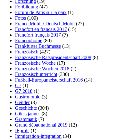
Forschung
(19)
Fortbildung
(47)
Forum de Paris sur la paix
(1)
Fotos
(109)
France Mobil / Deutsch Mobil
(27)
Francfort en français 2017
(15)
Francfort français 2017
(7)
Francophonie
(80)
Frankfurter Buchmesse
(13)
Französisch
(427)
Französische Ratspräsidentschaft 2008
(8)
Französische Woche
(17)
Französische Wochen 2018
(2)
Französischunterricht
(330)
Fußball-Europameisterschaft 2016
(14)
G7
(1)
G7 2018
(1)
Gastronomie
(3)
Gender
(3)
Geschichte
(304)
Gilets jaunes
(8)
Grammatik
(7)
Grand débat national 2019
(12)
IFprofs
(1)
Immigration-intégration
(34)