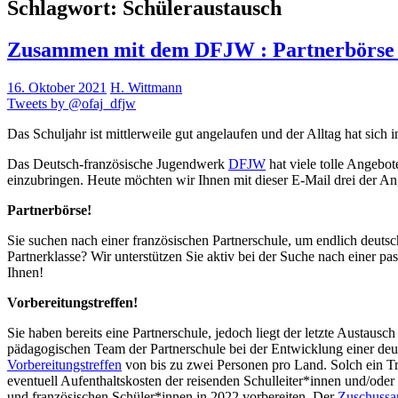
Schlagwort:
Schüleraustausch
Zusammen mit dem DFJW : Partnerbörse – 
16. Oktober 2021
H. Wittmann
Tweets by @ofaj_dfjw
Das Schuljahr ist mittlerweile gut angelaufen und der Alltag hat sich
Das Deutsch-französische Jugendwerk
DFJW
hat viele tolle Angebo
einzubringen. Heute möchten wir Ihnen mit dieser E-Mail drei der Ang
Partnerbörse!
Sie suchen nach einer französischen Partnerschule, um endlich deuts
Partnerklasse? Wir unterstützen Sie aktiv bei der Suche nach einer p
Ihnen!
Vorbereitungstreffen!
Sie haben bereits eine Partnerschule, jedoch liegt der letzte Austau
pädagogischen Team der Partnerschule bei der Entwicklung einer de
Vorbereitungstreffen
von bis zu zwei Personen pro Land. Solch ein Tref
eventuell Aufenthaltskosten der reisenden Schulleiter*innen und/oder
und französischen Schüler*innen in 2022 vorbereiten. Der
Zuschussa