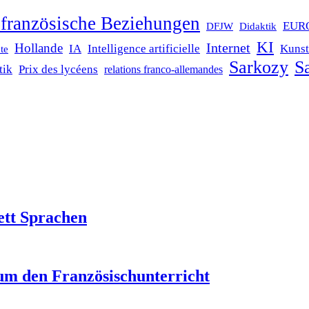
französische Beziehungen
EUR
DFJW
Didaktik
KI
Internet
Hollande
IA
Intelligence artificielle
Kunst
te
Sarkozy
Sa
tik
Prix des lycéens
relations franco-allemandes
ett Sprachen
um den Französischunterricht