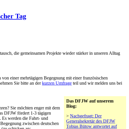
scher Tag
tausch, die gemeinsamen Projekte wieder stärker in unseren Alltag
en von einer mehrtägigen Begegnung mit einer französischen
nehmen Sie bitte an der
kurzen Umfrage
teil und wir melden uns bei
Das DFJW auf unserem
Blog:
führen? Sie möchten enger mit dem
as DFJW fördert 1-3 tägigen
>
Nachgefragt: Der
n. Es werden die Fahrt- und
Generalsekretär des DFJW
ine Begegnung zwischen deutschen
Tobias Bütow antwortet auf
(zu schicken an: