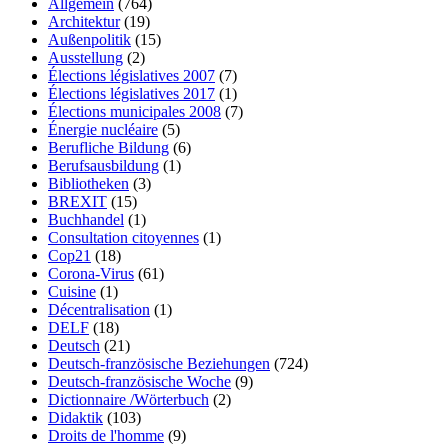
Allgemein
(764)
Architektur
(19)
Außenpolitik
(15)
Ausstellung
(2)
Élections législatives 2007
(7)
Élections législatives 2017
(1)
Élections municipales 2008
(7)
Énergie nucléaire
(5)
Berufliche Bildung
(6)
Berufsausbildung
(1)
Bibliotheken
(3)
BREXIT
(15)
Buchhandel
(1)
Consultation citoyennes
(1)
Cop21
(18)
Corona-Virus
(61)
Cuisine
(1)
Décentralisation
(1)
DELF
(18)
Deutsch
(21)
Deutsch-französische Beziehungen
(724)
Deutsch-französische Woche
(9)
Dictionnaire /Wörterbuch
(2)
Didaktik
(103)
Droits de l'homme
(9)