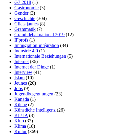
G7 2018
(1)
Gastronomie
(3)
Gender
(3)
Geschichte
(304)
Gilets jaunes
(8)
Grammatik
(7)
Grand débat national 2019
(12)
IFprofs
(1)
Immigration-intégration
(34)
Industrie 4.0
(1)
Internationale Beziehungen
(5)
Internet
(36)
Internet der Dinge
(1)
Interview
(41)
Islam
(10)
Jeunes
(20)
Jobs
(9)
Jugendbegegnungen
(23)
Kanada
(1)
Küche
(2)
Künstliche Intelligenz
(26)
KI / IA
(3)
Kino
(32)
Klima
(18)
Kultur
(369)