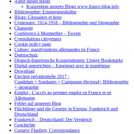
Autor dieses Blogs
Konzeption unseres Blogs www.france-blog.info
Bibliographie: Erinnerungskultur
Blogs: Glossaires et liens
Centenaire: 1914-1918 – Bibliographie und Sitographie
Chansons
Conférence à Montpellier – Tweets
Consultations citoyennes
Cookie policy page
Culture: manifestations allemandes en France
Datenschutz
Deutsch-französische Kooperationen: Unsere Bookmarks
Digital unterrichten – Enseigner avec le numérique
Download
Election présidentielle 2017 :
Candidats + Sondages + Campagne électoral+ Bibliographie
+ sitographie
Emploi : L’accès au premier emploi en France et en
Allemagne
Fehler auf unserem Blog
Flüchtlinge und die Gesetze in Europa, Frankreich und
Deutschland
Frankreich – Deutschland: Der Vergleich
Geschichte
Gustave Flaubert, Correspondance