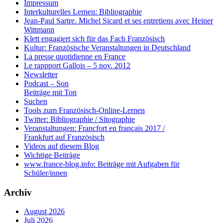
Impressum
Interkulturelles Lernen: Bibliographie
Jean-Paul Sartre. Michel Sicard et ses entretiens avec Heiner
Wittmann
Klett engagiert sich für das Fach Französisch
Kultur: Französische Veranstaltungen in Deutschland
La presse quotidienne en France
Le rappport Gallois – 5 nov. 2012
Newsletter
Podcast – Son
Beiträge mit Ton
Suchen
Tools zum Französisch-Online-Lernen
Twitter: Bibliographie / Sitographie
Veranstaltungen: Francfort en français 2017 /
Frankfurt auf Französisch
Videos auf diesem Blog
Wichtige Beiträge
www.france-blog.info: Beiträge mit Aufgaben für
Schüler/innen
Archiv
August 2026
Juli 2026