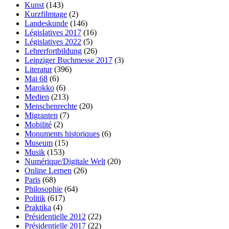
Kunst
(143)
Kurzfilmtage
(2)
Landeskunde
(146)
Législatives 2017
(16)
Législatives 2022
(5)
Lehrerfortbildung
(26)
Leipziger Buchmesse 2017
(3)
Literatur
(396)
Mai 68
(6)
Marokko
(6)
Medien
(213)
Menschenrechte
(20)
Migranten
(7)
Mobilité
(2)
Monuments historiques
(6)
Museum
(15)
Musik
(153)
Numérique/Digitale Welt
(20)
Online Lernen
(26)
Paris
(68)
Philosophie
(64)
Politik
(617)
Praktika
(4)
Présidentielle 2012
(22)
Présidentielle 2017
(22)