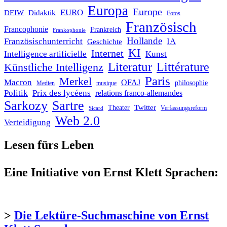
Europa
Europe
EURO
DFJW
Didaktik
Fotos
Französisch
Francophonie
Frankreich
Frankophonie
Hollande
Französischunterricht
IA
Geschichte
KI
Internet
Intelligence artificielle
Kunst
Literatur
Littérature
Künstliche Intelligenz
Paris
Merkel
Macron
OFAJ
philosophie
Medien
musique
Politik
Prix des lycéens
relations franco-allemandes
Sarkozy
Sartre
Twitter
Theater
Verfassungsreform
Sicard
Web 2.0
Verteidigung
Lesen fürs Leben
Eine Initiative von Ernst Klett Sprachen:
>
Die Lektüre-Suchmaschine von Ernst