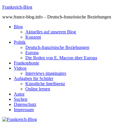
Skip
Frankreich-Blog
to
www.france-blog.info – Deutsch-französische Beziehungen
content
Blog
Aktuelles auf unserem Blog
Konzept
Politik
Deutsch-französische Beziehungen
Europa
Die Reden von E. Macron über Europa
Frankophonie
Videos
Interviews imaginaires
Aufgaben für Schüler
Künstliche Intelligenz
Online lernen
Autor
Suchen
Datenschutz
Impressum