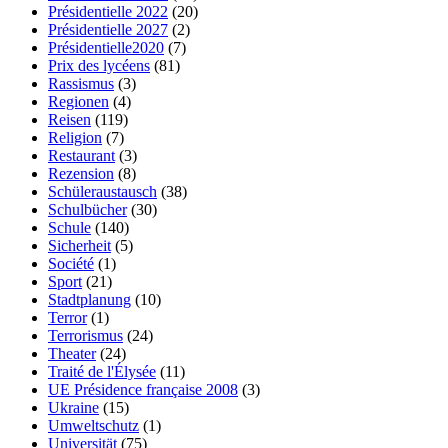
Présidentielle 2022
(20)
Présidentielle 2027
(2)
Présidentielle2020
(7)
Prix des lycéens
(81)
Rassismus
(3)
Regionen
(4)
Reisen
(119)
Religion
(7)
Restaurant
(3)
Rezension
(8)
Schüleraustausch
(38)
Schulbücher
(30)
Schule
(140)
Sicherheit
(5)
Société
(1)
Sport
(21)
Stadtplanung
(10)
Terror
(1)
Terrorismus
(24)
Theater
(24)
Traité de l'Élysée
(11)
UE Présidence française 2008
(3)
Ukraine
(15)
Umweltschutz
(1)
Universität
(75)