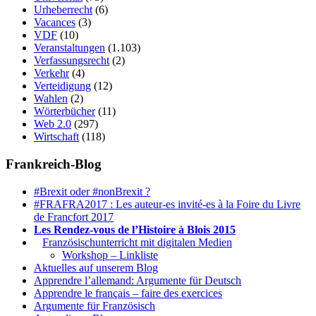
Urheberrecht
(6)
Vacances
(3)
VDF
(10)
Veranstaltungen
(1.103)
Verfassungsrecht
(2)
Verkehr
(4)
Verteidigung
(12)
Wahlen
(2)
Wörterbücher
(11)
Web 2.0
(297)
Wirtschaft
(118)
Frankreich-Blog
#Brexit oder #nonBrexit ?
#FRAFRA2017 : Les auteur-es invité-es à la Foire du Livre
de Francfort 2017
Les Rendez-vous de l’Histoire à Blois 2015
1.
Französischunterricht mit digitalen Medien
Workshop – Linkliste
Aktuelles auf unserem Blog
Apprendre l’allemand: Argumente für Deutsch
Apprendre le français – faire des exercices
Argumente für Französisch