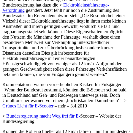
Bundesregierung hat dazu die >
Elektrokleinstfahrzeuge-
Verordnung
geändert. Jetzt fehlt nur noch die Zustimmung des
Bundesrates. Im Referentenentwurf steht „Die Besonderheit einer
Vielzahl dieser Elektrokleinstfahrzeuge liegt in ihren meist kleinen
Ausmaßen und ihrem geringen Gewicht, wodurch sie falt- und
tragbar ausgestaltet sein können. Diese Eigenschaften ermöglicht
den Nutzern die Mitnahme der Fahrzeuge, weshalb diese einen
besonderen Mehrwert zur Verknüpfung unterschiedlicher
Transportmittel und zur Überbrückung insbesondere kurzer
Distanzen darstellen Dies gilt insbesondere für
Elektrokleinstfahrzeuge mit einer bauartbedingten
Höchstgeschwindigkeit von weniger als 12 km/h. Aufgrund der
geringen Geschwindigkeit sollen diese Fahrzeuge Verkehrsflächen
befahren können, die von Fußgängern genutzt werden.“
Kommentatoren warnen vor erheblichen Risiken für Fußgänger:
„Wenn der Bundesrat zustimmt, könnten die E-Scooter schon bald
in Deutschland auf Geh- und Radwegen unterwegs sein. Doch
Unfallforscher warnen vor einem ‚hochriskanten Dammbruch‘.“ >
Grünes Licht für E-Scooter
– mdr – 3.4.2019
>
Bundesregierung macht Weg frei für E-
Scooter – Website der
Bundesregierung
Können die Roller schneller als 12 km/h fahren – nur für mindestens