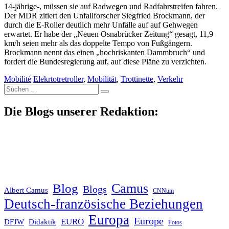
14-jährige-, müssen sie auf Radwegen und Radfahrstreifen fahren.
Der MDR zitiert den Unfallforscher Siegfried Brockmann, der
durch die E-Roller deutlich mehr Unfälle auf auf Gehwegen
erwartet. Er habe der „Neuen Osnabrücker Zeitung“ gesagt, 11,9
km/h seien mehr als das doppelte Tempo von Fußgängern.
Brockmann nennt das einen „hochriskanten Dammbruch“ und
fordert die Bundesregierung auf, auf diese Pläne zu verzichten.
Mobilité
Elekrtotretroller
,
Mobilität
,
Trottinette
,
Verkehr
Suche
nach:
Die Blogs unserer Redaktion:
Blog
Camus
Blogs
Albert Camus
CNNum
Deutsch-französische Beziehungen
Europa
Europe
EURO
DFJW
Didaktik
Fotos