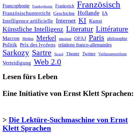
Französisch
Francophonie
Frankreich
Frankophonie
Hollande
Französischunterricht
IA
Geschichte
KI
Internet
Intelligence artificielle
Kunst
Literatur
Littérature
Künstliche Intelligenz
Paris
Merkel
Macron
OFAJ
philosophie
Medien
musique
Politik
Prix des lycéens
relations franco-allemandes
Sarkozy
Sartre
Twitter
Theater
Verfassungsreform
Sicard
Web 2.0
Verteidigung
Lesen fürs Leben
Eine Initiative von Ernst Klett Sprachen:
>
Die Lektüre-Suchmaschine von Ernst
Klett Sprachen