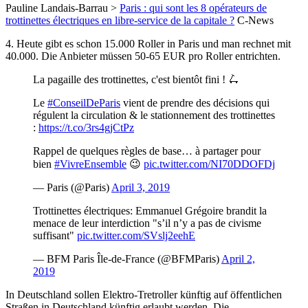
Pauline Landais-Barrau >
Paris : qui sont les 8 opérateurs de
trottinettes électriques en libre-service de la capitale ?
C-News
4. Heute gibt es schon 15.000 Roller in Paris und man rechnet mit
40.000. Die Anbieter müssen 50-65 EUR pro Roller entrichten.
La pagaille des trottinettes, c'est bientôt fini ! 🛴
Le
#ConseilDeParis
vient de prendre des décisions qui
régulent la circulation & le stationnement des trottinettes
:
https://t.co/3rs4gjCtPz
Rappel de quelques règles de base… à partager pour
bien
#VivreEnsemble
😉
pic.twitter.com/NI70DDOFDj
— Paris (@Paris)
April 3, 2019
Trottinettes électriques: Emmanuel Grégoire brandit la
menace de leur interdiction "s’il n’y a pas de civisme
suffisant"
pic.twitter.com/SVslj2eehE
— BFM Paris Île-de-France (@BFMParis)
April 2,
2019
In Deutschland sollen Elektro-Tretroller künftig auf öffentlichen
Straßen in Deutschland künftig erlaubt werden. Die