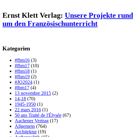
Ernst Klett Verlag:
Unsere Projekte rund
um den Französischunterricht
Kategorien
#fbm16
(3)
#fbm17
(10)
#fbm18
(1)
#fbm19
(2)
#JO2024
(1)
#lbm17
(4)
13 novembre 2015
(2)
14-18
(70)
1945-1950
(1)
22 mars 2016
(1)
50 ans Traité de l'Élysée
(67)
Aachener Vertrag
(17)
Allgemein
(764)
Architektur
(19)