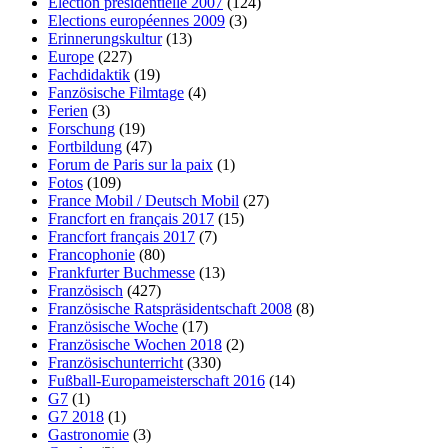
Election présidentielle 2007
(124)
Elections européennes 2009
(3)
Erinnerungskultur
(13)
Europe
(227)
Fachdidaktik
(19)
Fanzösische Filmtage
(4)
Ferien
(3)
Forschung
(19)
Fortbildung
(47)
Forum de Paris sur la paix
(1)
Fotos
(109)
France Mobil / Deutsch Mobil
(27)
Francfort en français 2017
(15)
Francfort français 2017
(7)
Francophonie
(80)
Frankfurter Buchmesse
(13)
Französisch
(427)
Französische Ratspräsidentschaft 2008
(8)
Französische Woche
(17)
Französische Wochen 2018
(2)
Französischunterricht
(330)
Fußball-Europameisterschaft 2016
(14)
G7
(1)
G7 2018
(1)
Gastronomie
(3)