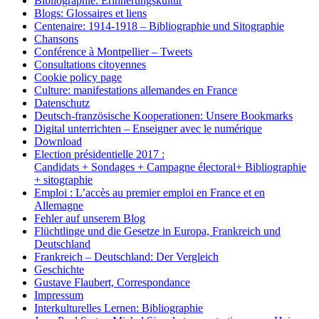
Bibliographie: Erinnerungskultur
Blogs: Glossaires et liens
Centenaire: 1914-1918 – Bibliographie und Sitographie
Chansons
Conférence à Montpellier – Tweets
Consultations citoyennes
Cookie policy page
Culture: manifestations allemandes en France
Datenschutz
Deutsch-französische Kooperationen: Unsere Bookmarks
Digital unterrichten – Enseigner avec le numérique
Download
Election présidentielle 2017 :
Candidats + Sondages + Campagne électoral+ Bibliographie
+ sitographie
Emploi : L’accès au premier emploi en France et en
Allemagne
Fehler auf unserem Blog
Flüchtlinge und die Gesetze in Europa, Frankreich und
Deutschland
Frankreich – Deutschland: Der Vergleich
Geschichte
Gustave Flaubert, Correspondance
Impressum
Interkulturelles Lernen: Bibliographie