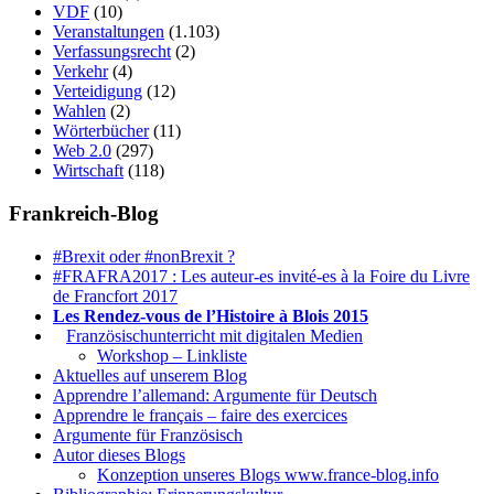
VDF
(10)
Veranstaltungen
(1.103)
Verfassungsrecht
(2)
Verkehr
(4)
Verteidigung
(12)
Wahlen
(2)
Wörterbücher
(11)
Web 2.0
(297)
Wirtschaft
(118)
Frankreich-Blog
#Brexit oder #nonBrexit ?
#FRAFRA2017 : Les auteur-es invité-es à la Foire du Livre
de Francfort 2017
Les Rendez-vous de l’Histoire à Blois 2015
1.
Französischunterricht mit digitalen Medien
Workshop – Linkliste
Aktuelles auf unserem Blog
Apprendre l’allemand: Argumente für Deutsch
Apprendre le français – faire des exercices
Argumente für Französisch
Autor dieses Blogs
Konzeption unseres Blogs www.france-blog.info