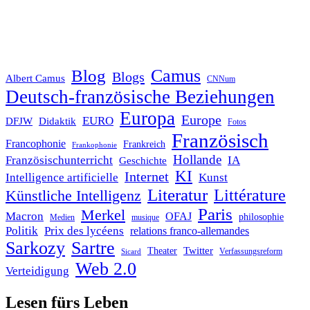
Blog
Camus
Blogs
Albert Camus
CNNum
Deutsch-französische Beziehungen
Europa
Europe
EURO
DFJW
Didaktik
Fotos
Französisch
Francophonie
Frankreich
Frankophonie
Hollande
Französischunterricht
IA
Geschichte
KI
Internet
Intelligence artificielle
Kunst
Literatur
Littérature
Künstliche Intelligenz
Paris
Merkel
Macron
OFAJ
philosophie
Medien
musique
Politik
Prix des lycéens
relations franco-allemandes
Sarkozy
Sartre
Twitter
Theater
Verfassungsreform
Sicard
Web 2.0
Verteidigung
Lesen fürs Leben