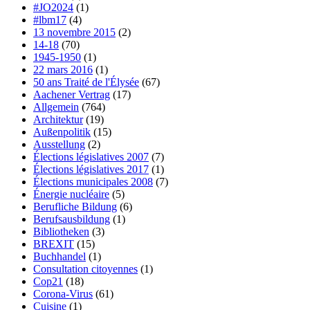
#JO2024
(1)
#lbm17
(4)
13 novembre 2015
(2)
14-18
(70)
1945-1950
(1)
22 mars 2016
(1)
50 ans Traité de l'Élysée
(67)
Aachener Vertrag
(17)
Allgemein
(764)
Architektur
(19)
Außenpolitik
(15)
Ausstellung
(2)
Élections législatives 2007
(7)
Élections législatives 2017
(1)
Élections municipales 2008
(7)
Énergie nucléaire
(5)
Berufliche Bildung
(6)
Berufsausbildung
(1)
Bibliotheken
(3)
BREXIT
(15)
Buchhandel
(1)
Consultation citoyennes
(1)
Cop21
(18)
Corona-Virus
(61)
Cuisine
(1)