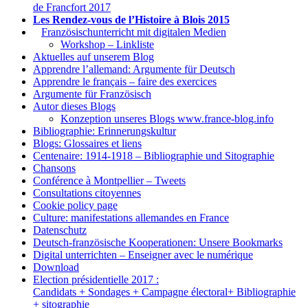
de Francfort 2017
Les Rendez-vous de l’Histoire à Blois 2015
1.
Französischunterricht mit digitalen Medien
Workshop – Linkliste
Aktuelles auf unserem Blog
Apprendre l’allemand: Argumente für Deutsch
Apprendre le français – faire des exercices
Argumente für Französisch
Autor dieses Blogs
Konzeption unseres Blogs www.france-blog.info
Bibliographie: Erinnerungskultur
Blogs: Glossaires et liens
Centenaire: 1914-1918 – Bibliographie und Sitographie
Chansons
Conférence à Montpellier – Tweets
Consultations citoyennes
Cookie policy page
Culture: manifestations allemandes en France
Datenschutz
Deutsch-französische Kooperationen: Unsere Bookmarks
Digital unterrichten – Enseigner avec le numérique
Download
Election présidentielle 2017 :
Candidats + Sondages + Campagne électoral+ Bibliographie
+ sitographie