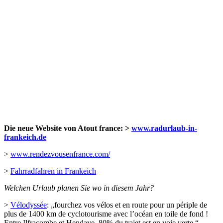
Die neue Website von Atout france: >
www.radurlaub-in-
frankeich.de
>
www.rendezvousenfrance.com/
>
Fahrradfahren in Frankeich
Welchen Urlaub planen Sie wo in diesem Jahr?
>
Vélodyssée
: „fourchez vos vélos et en route pour un périple de
plus de 1400 km de cyclotourisme avec l’océan en toile de fond !
Entre Ilfracombe et Hendaye, 80% du trajet est en voie verte.“