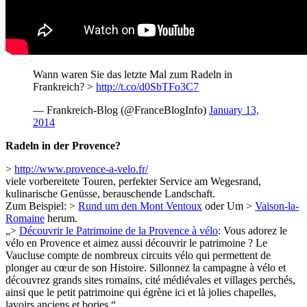
Wann waren Sie das letzte Mal zum Radeln in
Frankreich? >
http://t.co/d0SbTFo3C7
— Frankreich-Blog (@FranceBlogInfo)
January 13,
2014
Radeln in der Provence?
>
http://www.provence-a-velo.fr/
viele vorbereitete Touren, perfekter Service am Wegesrand,
kulinarische Genüsse, berauschende Landschaft.
Zum Beispiel: >
Rund um den Mont Ventoux
oder Um >
Vaison-la-
Romaine
herum.
„>
Découvrir le Patrimoine de la Provence à vélo
: Vous adorez le
vélo en Provence et aimez aussi découvrir le patrimoine ? Le
Vaucluse compte de nombreux circuits vélo qui permettent de
plonger au cœur de son Histoire. Sillonnez la campagne à vélo et
découvrez grands sites romains, cité médiévales et villages perchés,
ainsi que le petit patrimoine qui égrène ici et là jolies chapelles,
lavoirs anciens et bories.“