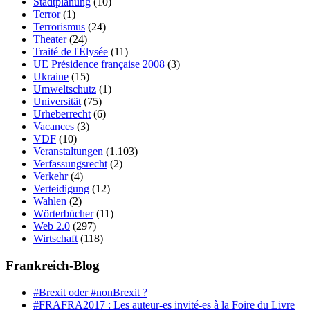
Stadtplanung
(10)
Terror
(1)
Terrorismus
(24)
Theater
(24)
Traité de l'Élysée
(11)
UE Présidence française 2008
(3)
Ukraine
(15)
Umweltschutz
(1)
Universität
(75)
Urheberrecht
(6)
Vacances
(3)
VDF
(10)
Veranstaltungen
(1.103)
Verfassungsrecht
(2)
Verkehr
(4)
Verteidigung
(12)
Wahlen
(2)
Wörterbücher
(11)
Web 2.0
(297)
Wirtschaft
(118)
Frankreich-Blog
#Brexit oder #nonBrexit ?
#FRAFRA2017 : Les auteur-es invité-es à la Foire du Livre