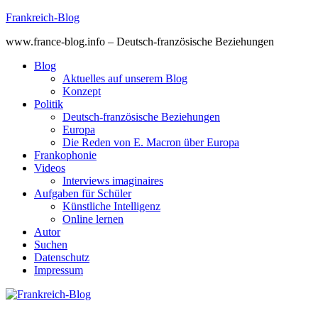
Skip
Frankreich-Blog
to
www.france-blog.info – Deutsch-französische Beziehungen
content
Blog
Aktuelles auf unserem Blog
Konzept
Politik
Deutsch-französische Beziehungen
Europa
Die Reden von E. Macron über Europa
Frankophonie
Videos
Interviews imaginaires
Aufgaben für Schüler
Künstliche Intelligenz
Online lernen
Autor
Suchen
Datenschutz
Impressum