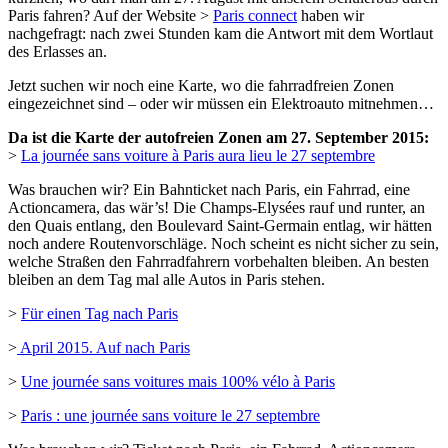
Paris fahren? Auf der Website >
Paris connect
haben wir
nachgefragt: nach zwei Stunden kam die Antwort mit dem Wortlaut
des Erlasses an.
Jetzt suchen wir noch eine Karte, wo die fahrradfreien Zonen
eingezeichnet sind – oder wir müssen ein Elektroauto mitnehmen…
Da ist die Karte der autofreien Zonen am 27. September 2015:
>
La journée sans voiture à Paris aura lieu le 27 septembre
Was brauchen wir? Ein Bahnticket nach Paris, ein Fahrrad, eine
Actioncamera, das wär’s! Die Champs-Elysées rauf und runter, an
den Quais entlang, den Boulevard Saint-Germain entlag, wir hätten
noch andere Routenvorschläge. Noch scheint es nicht sicher zu sein,
welche Straßen den Fahrradfahrern vorbehalten bleiben. An besten
bleiben an dem Tag mal alle Autos in Paris stehen.
>
Für einen Tag nach Paris
>
April 2015. Auf nach Paris
>
Une journée sans voitures mais 100% vélo à Paris
>
Paris : une journée sans voiture le 27 septembre