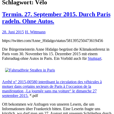
Schlagwort:
Vélo
Termin. 27. September 2015. Durch Paris
radeln. Ohne Autos.
28. Juni 2015
H. Wittmann
https://twitter.com/Anne_Hidalgo/status/581395250473619456
Die Bürgermeisterin Anne Hidalgo begrüsst die Klimakonferenz in
Paris vom 30. November bis 15. Dezember 2015 mit einem
Fahrradtag-ohne Autos in Paris. Ein Vorbild auch für
Stuttgart
.
Arrêté n° 2015-00580 interdisant la circulation des véhicules à
motuer dans certains secteurs de Paris à l’occasion de la
manifestation „La journée sans ma voiture“ le dimanche 27
septembre 2015.
*.pdf
Oft bekommen wir Anfragen von unseren Lesern, die um
Informationen über Frankreich bitten. Eine Leserin fragte uns
kürzlich, wo darf man am 27. August mit unserem Schülerbus durch