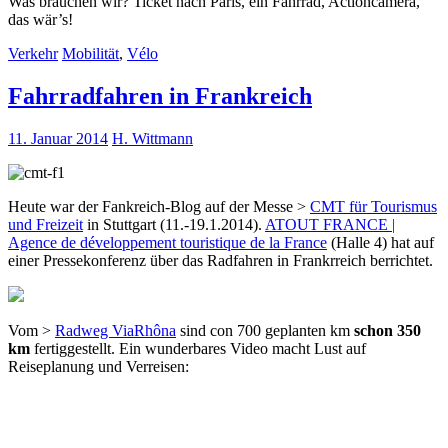
Was brauchen wir? Ticket nach Paris, ein Fahrrad, Actioncamera,
das wär’s!
Verkehr
Mobilität
,
Vélo
Fahrradfahren in Frankreich
11. Januar 2014
H. Wittmann
Heute war der Fankreich-Blog auf der Messe >
CMT für Tourismus
und Freizeit
in Stuttgart (11.-19.1.2014).
ATOUT FRANCE |
Agence de développement touristique de la France
(Halle 4) hat auf
einer Pressekonferenz über das Radfahren in Frankrreich berrichtet.
Vom >
Radweg ViaRhôna
sind con 700 geplanten km
schon 350
km
fertiggestellt. Ein wunderbares Video macht Lust auf
Reiseplanung und Verreisen: