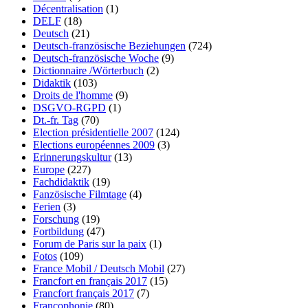
Décentralisation
(1)
DELF
(18)
Deutsch
(21)
Deutsch-französische Beziehungen
(724)
Deutsch-französische Woche
(9)
Dictionnaire /Wörterbuch
(2)
Didaktik
(103)
Droits de l'homme
(9)
DSGVO-RGPD
(1)
Dt.-fr. Tag
(70)
Election présidentielle 2007
(124)
Elections européennes 2009
(3)
Erinnerungskultur
(13)
Europe
(227)
Fachdidaktik
(19)
Fanzösische Filmtage
(4)
Ferien
(3)
Forschung
(19)
Fortbildung
(47)
Forum de Paris sur la paix
(1)
Fotos
(109)
France Mobil / Deutsch Mobil
(27)
Francfort en français 2017
(15)
Francfort français 2017
(7)
Francophonie
(80)