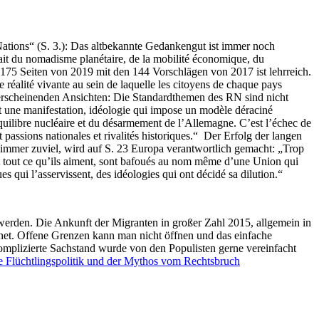
ations“ (S. 3.): Das altbekannte Gedankengut ist immer noch
 fait du nomadisme planétaire, de la mobilité économique, du
 175 Seiten von 2019 mit den 144 Vorschlägen von 2017 ist lehrreich.
réalité vivante au sein de laquelle les citoyens de chaque pays
igt erscheinenden Ansichten: Die Standardthemen des RN sind nicht
t une manifestation, idéologie qui impose un modèle déraciné
quilibre nucléaire et du désarmement de l’
Allemagne
. C’est l’échec de
 passions nationales et rivalités historiques.“ Der Erfolg der langen
 immer zuviel, wird auf S. 23 Europa verantwortlich gemacht: „Trop
nt et tout ce qu’ils aiment, sont bafoués au nom même d’une Union qui
es qui l’asservissent, des idéologies qui ont décidé sa dilution.“
rden. Die Ankunft der Migranten in großer Zahl 2015, allgemein in
fnet. Offene Grenzen kann man nicht öffnen und das einfache
omplizierte Sachstand wurde von den Populisten gerne vereinfacht
ie Flüchtlingspolitik und der Mythos vom Rechtsbruch