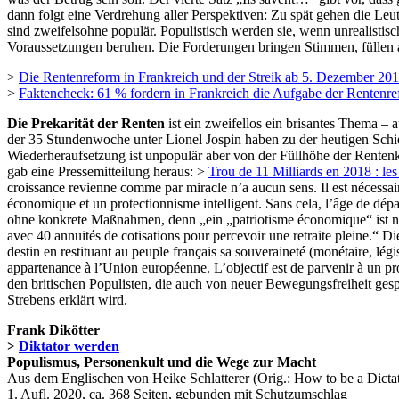
dann folgt eine Verdrehung aller Perspektiven: Zu spät gehen die Leu
sind zweifelsohne populär. Populistisch werden sie, wenn unrealisti
Voraussetzungen beruhen. Die Forderungen bringen Stimmen, füllen a
>
Die Rentenreform in Frankreich und der Streik ab 5. Dezember 20
>
Faktencheck: 61 % fordern in Frankreich die Aufgabe der Rentenr
Die Prekarität der Renten
ist ein zweifellos ein brisantes Thema – 
der 35 Stundenwoche unter Lionel Jospin haben zu der heutigen Schie
Wiederheraufsetzung ist unpopulär aber von der Füllhöhe der Rente
gab eine Pressemitteilung heraus: >
Trou de 11 Milliards en 2018 : le
croissance revienne comme par miracle n’a aucun sens. Il est nécessai
économique et un protectionnisme intelligent. Sans cela, l’âge de dépa
ohne konkrete Maßnahmen, denn „ein „patriotisme économique“ ist nu
avec 40 annuités de cotisations pour percevoir une retraite pleine.“ Di
destin en restituant au peuple français sa souveraineté (monétaire, lég
appartenance à l’Union européenne. L’objectif est de parvenir à un pro
den britischen Populisten, die auch von neuer Bewegungsfreiheit ges
Strebens erklärt wird.
Frank Dikötter
>
Diktator werden
Populismus, Personenkult und die Wege zur Macht
Aus dem Englischen von Heike Schlatterer (Orig.: How to be a Dicta
1. Aufl. 2020, ca. 368 Seiten, gebunden mit Schutzumschlag