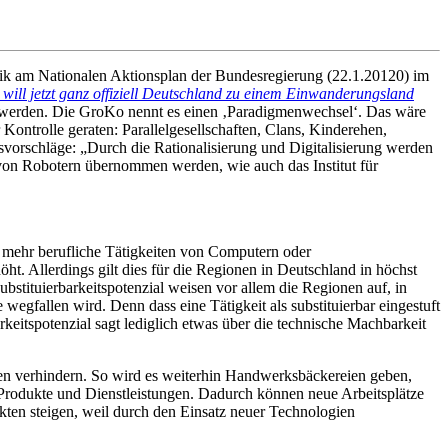
itik am Nationalen Aktionsplan der Bundesregierung (22.1.20120) im
 will jetzt ganz offiziell Deutschland zu einem Einwanderungsland
t werden. Die GroKo nennt es einen ‚Paradigmenwechsel‘. Das wäre
Kontrolle geraten: Parallelgesellschaften, Clans, Kinderehen,
orschläge: „Durch die Rationalisierung und Digitalisierung werden
 von Robotern übernommen werden, wie auch das Institut für
r mehr berufliche Tätigkeiten von Computern oder
öht. Allerdings gilt dies für die Regionen in Deutschland in höchst
ubstituierbarkeitspotenzial weisen vor allem die Regionen auf, in
 wegfallen wird. Denn dass eine Tätigkeit als substituierbar eingestuft
keitspotenzial sagt lediglich etwas über die technische Machbarkeit
ien verhindern. So wird es weiterhin Handwerksbäckereien geben,
 Produkte und Dienstleistungen. Dadurch können neue Arbeitsplätze
en steigen, weil durch den Einsatz neuer Technologien