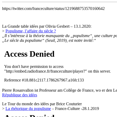
https://twitter.com/franceculture/status/1219688753570160642
La Grande table idées par Olivia Gesbert – 13.1.2020:
>
Populisme, l’affaire du siècle ?
„Il s’intéresse à la théorie manquante du „populisme“, une culture po
„Le siècle du populisme“ (Seuil, 2019), est notre invité:“
Pierre Rosanvallon ist Professeur am Collège de France, wo er den L
République des idées
Le Tour du monde des idées par Brice Couturier
>
La rhétorique du populisme
– France-Culture -28.1.2019