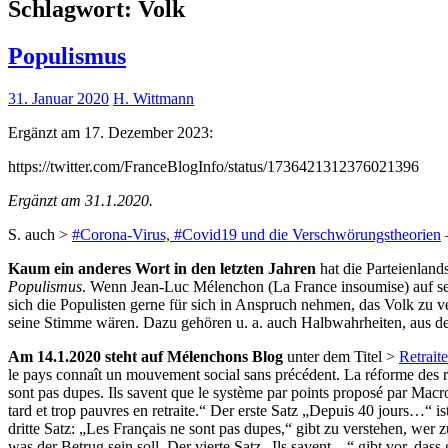
Schlagwort:
Volk
Populismus
31. Januar 2020
H. Wittmann
Ergänzt am 17. Dezember 2023:
https://twitter.com/FranceBlogInfo/status/1736421312376021396
Ergänzt am 31.1.2020.
S. auch >
#Corona-Virus, #Covid19 und die Verschwörungstheorien
Kaum ein anderes Wort in den letzten Jahren
hat die Parteienland
Populismus
. Wenn Jean-Luc Mélenchon (La France insoumise) auf s
sich die Populisten gerne für sich in Anspruch nehmen, das Volk zu ve
seine Stimme wären. Dazu gehören u. a. auch Halbwahrheiten, aus de
Am 14.1.2020 steht auf Mélenchons Blog
unter dem Titel >
Retrait
le pays connaît un mouvement social sans précédent. La réforme des re
sont pas dupes. Ils savent que le système par points proposé par Macron
tard et trop pauvres en retraite.“ Der erste Satz „Depuis 40 jours…“
dritte Satz: „Les Français ne sont pas dupes,“ gibt zu verstehen, wer 
was der Betrug sein soll. Der vierte Satz „Ils savent…“ gibt vor, d