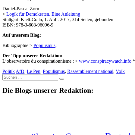
Daniel-Pascal Zorn
>
Logik für Demokraten. Eine Anleitung
Stuttgart: Klett-Cotta, 1. Aufl. 2017, 314 Seiten, gebunden
ISBN: 978-3-608-96096-9
Auf unserem Blog:
Bibliographie >
Populismus
:
Der Tipp unserer Redaktion:
L’observatoire du conspirationnisme : >
www.conspiracywatch.info
*
Politik
AfD
,
Le Pen
,
Populismus
,
Rassemblement national
,
Volk
Suche
nach:
Die Blogs unserer Redaktion: