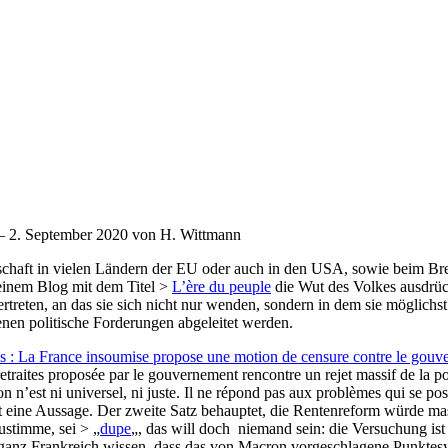
– 2. September 2020 von H. Wittmann
schaft in vielen Ländern der EU oder auch in den USA, sowie beim Brex
einem Blog mit dem Titel >
L’ère du peuple
die Wut des Volkes ausdrück
rtreten, an das sie sich nicht nur wenden, sondern in dem sie möglichst 
nen politische Forderungen abgeleitet werden.
es : La France insoumise propose une motion de censure contre le gou
traites proposée par le gouvernement rencontre un rejet massif de la p
 n’est ni universel, ni juste. Il ne répond pas aux problèmes qui se pose
 ist eine Aussage. Der zweite Satz behauptet, die Rentenreform würde 
zustimme, sei > „
dupe
„, das will doch niemand sein: die Versuchung ist
ass ganz Frankreich wissen, dass das von Macron vorgeschlagene Punkte