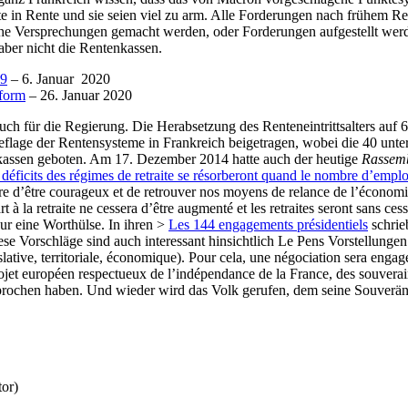
te in Rente und sie seien viel zu arm. Alle Forderungen nach frühem Re
sche Versprechungen gemacht werden, oder Forderungen aufgestellt werd
ber nicht die Rentenkassen.
19
– 6. Januar 2020
eform
– 26. Januar 2020
auch für die Regierung. Die Herabsetzung des Renteneintrittsalters auf
flage der Rentensysteme in Frankreich beigetragen, wobei die 40 unter
nkassen geboten. Am 17. Dezember 2014 hatte auch der heutige
Rassemb
s déficits des régimes de retraite se résorberont quand le nombre d’empl
re d’être courageux et de retrouver nos moyens de relance de l’économie
rt à la retraite ne cessera d’être augmenté et les retraites seront sans
r eine Worthülse. In ihren >
Les 144 engagements présidentiels
schrieb
ese Vorschläge sind auch interessant hinsichtlich Le Pens Vorstellungen 
islative, territoriale, économique). Pour cela, une négociation sera eng
jet européen respectueux de l’indépendance de la France, des souveraine
prochen haben. Und wieder wird das Volk gerufen, dem seine Souveränit
tor)