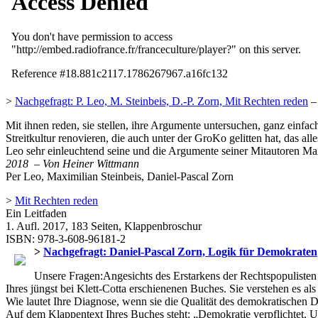
>
Nachgefragt: P. Leo, M. Steinbeis, D.-P. Zorn, Mit Rechten reden
– 
Mit ihnen reden, sie stellen, ihre Argumente untersuchen, ganz einfac
Streitkultur renovieren, die auch unter der GroKo gelitten hat, das 
Leo sehr einleuchtend seine und die Argumente seiner Mitautoren Max
2018 – Von Heiner Wittmann
Per Leo, Maximilian Steinbeis, Daniel-Pascal Zorn
>
Mit Rechten reden
Ein Leitfaden
1. Aufl. 2017, 183 Seiten, Klappenbroschur
ISBN: 978-3-608-96181-2
>
Nachgefragt: Daniel-Pascal Zorn, Logik für Demokraten
Unsere Fragen:Angesichts des Erstarkens der Rechtspopulisten
Ihres jüngst bei Klett-Cotta erschienenen Buches. Sie verstehen es al
Wie lautet Ihre Diagnose, wenn sie die
Qualität des demokratischen D
Auf dem Klappentext Ihres Buches steht: „Demokratie verpflichtet. Un