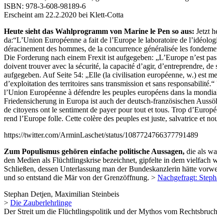
ISBN: 978-3-608-98189-6
Erscheint am 22.2.2020 bei Klett-Cotta
Heute sieht das Wahlprogramm von Marine le Pen so aus:
Jetzt h
da:“L’Union Européenne a fait de l’Europe le laboratoire de l’idéologi
déracinement des hommes, de la concurrence généralisée les fondemen
Die Forderung nach einem Frexit ist aufgegeben: „L’Europe n’est pas u
doivent trouver avec la sécurité, la capacité d’agir, d’entreprendre,
aufgegeben. Auf Seite 54: „Elle (la civilisation européenne, w.) est
d’exploitation des territoires sans transmission et sans responsabilité
l’Union Européenne à défendre les peuples européens dans la mondialisat
Friedensicherung in Europa ist auch der deutsch-französischen Aussö
de citoyens ont le sentiment de payer pour tout et tous. Trop d’Europée
rend l’Europe folle.
Cette colère des
peuple
s est juste, salvatrice
et no
https://twitter.com/ArminLaschet/status/1087724766377791489
Zum Populismus gehören einfache politische Aussagen,
die als w
den Medien als Flüchtlingskrise bezeichnet, gipfelte in dem vielfac
Schließen, dessen Unterlassung man der Bundeskanzlerin hätte vorwe
und so entstand die Mär von der Grenzöffnung. >
Nachgefragt: Steph
Stephan Detjen, Maximilian Steinbeis
>
Die Zauberlehrlinge
Der Streit um die Flüchtlingspolitik und der Mythos vom Rechtsbruc