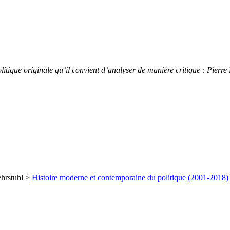
litique originale qu’il convient d’analyser de manière critique : Pierr
ehrstuhl >
Histoire moderne et contemporaine du politique (2001-2018)