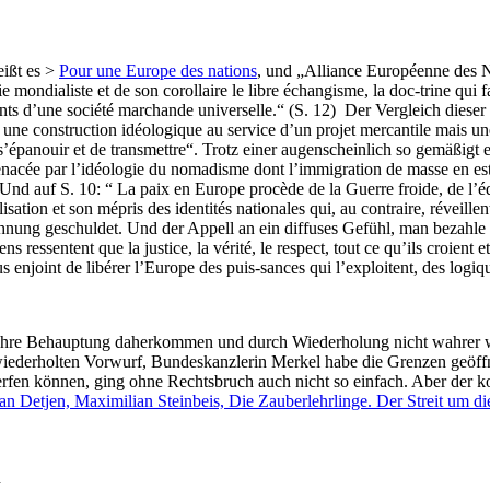
eißt es >
Pour une Europe des nations
, und „Alliance Européenne des N
e mondialiste et de son corollaire le libre échangisme, la doc-trine qui
ts d’une société marchande universelle.“ (S. 12) Der Vergleich dieser
ne construction idéologique au service d’un projet mercantile mais une 
 de s’épanouir et de transmettre“. Trotz einer augenscheinlich so gemäß
 menacée par l’idéologie du nomadisme dont l’immigration de masse en es
.“ Und auf S. 10: “ La paix en Europe procède de la Guerre froide, de l’é
ion et son mépris des identités nationales qui, au contraire, réveillent
hnung geschuldet. Und der Appell an ein diffuses Gefühl, man bezahle
ns ressentent que la justice, la vérité, le respect, tout ce qu’ils croie
us enjoint de libérer l’Europe des puis-sances qui l’exploitent, des logiqu
ahre Behauptung daherkommen und durch Wiederholung nicht wahrer we
h wiederholten Vorwurf, Bundeskanzlerin Merkel habe die Grenzen geöf
rfen können, ging ohne Rechtsbruch auch nicht so einfach. Aber der k
an Detjen, Maximilian Steinbeis, Die Zauberlehrlinge. Der Streit um d
h