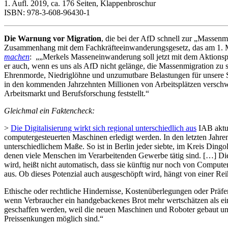
1. Aufl. 2019, ca. 176 Seiten, Klappenbroschur
ISBN: 978-3-608-96430-1
Die Warnung vor Migration
, die bei der AfD schnell zur „Massenm
Zusammenhang mit dem Fachkräfteeinwanderungsgesetz, das am 1. Mär
machen
: „„Merkels Masseneinwanderung soll jetzt mit dem Aktionsp
er auch, wenn es uns als AfD nicht gelänge, die Massenmigration zu s
Ehrenmorde, Niedriglöhne und unzumutbare Belastungen für unsere S
in den kommenden Jahrzehnten Millionen von Arbeitsplätzen verschwin
Arbeitsmarkt und Berufsforschung feststellt.“
Gleichmal ein Faktencheck:
>
Die Digitalisierung wirkt sich regional unterschiedlich aus
IAB aktue
computergesteuerten Maschinen erledigt werden. In den letzten Jahren h
unterschiedlichem Maße. So ist in Berlin jeder siebte, im Kreis Dingo
denen viele Menschen im Verarbeitenden Gewerbe tätig sind. […] Dies be
wird, heißt nicht automatisch, dass sie künftig nur noch von Compute
aus. Ob dieses Potenzial auch ausgeschöpft wird, hängt von einer Rei
Ethische oder rechtliche Hindernisse, Kostenüberlegungen oder Präf
wenn Verbraucher ein handgebackenes Brot mehr wertschätzen als ein 
geschaffen werden, weil die neuen Maschinen und Roboter gebaut un
Preissenkungen möglich sind.“