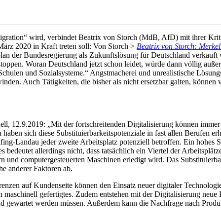
igration“ wird, verbindet Beatrix von Storch (MdB, AfD) mit ihrer Kr
z 2020 in Kraft treten soll: Von Storch >
Beatrix von Storch: Merkel
lan der Bundesregierung als Zukunftslösung für Deutschland verkauf
toppen. Woran Deutschland jetzt schon leidet, würde dann völlig außer 
chulen und Sozialsysteme.“ Angstmacherei und unrealistische Lösungsv
den. Auch Tätigkeiten, die bisher als nicht ersetzbar galten, können
ll, 12.9.2019: „Mit der fortschreitenden Digitalisierung können imme
aben sich diese Substituierbarkeitspotenziale in fast allen Berufen erh
lfing-Landau jeder zweite Arbeitsplatz potenziell betroffen. Ein hohes S
deutet allerdings nicht, dass tatsächlich ein Viertel der Arbeitsplätze
rn und computergesteuerten Maschinen erledigt wird. Das Substituierbar
he anderer Faktoren ab.
erenzen auf Kundenseite können den Einsatz neuer digitaler Technolog
maschinell gefertigtes. Zudem entstehen mit der Digitalisierung neue
d gewartet werden müssen. Außerdem kann die Nachfrage nach Produkt