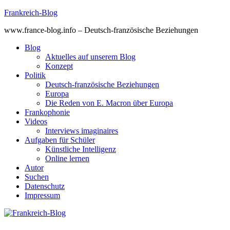
Skip
Frankreich-Blog
to
www.france-blog.info – Deutsch-französische Beziehungen
content
Blog
Aktuelles auf unserem Blog
Konzept
Politik
Deutsch-französische Beziehungen
Europa
Die Reden von E. Macron über Europa
Frankophonie
Videos
Interviews imaginaires
Aufgaben für Schüler
Künstliche Intelligenz
Online lernen
Autor
Suchen
Datenschutz
Impressum