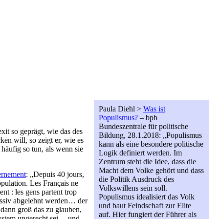
Paula Diehl >
Was ist
Populismus?
– bpb
Bundeszentrale für politische
it so geprägt, wie das des
Bildung, 28.1.2018: „Populismus
en will, so zeigt er, wie es
kann als eine besondere politische
häufig so tun, als wenn sie
Logik definiert werden. Im
Zentrum steht die Idee, dass die
Macht dem Volke gehört und dass
vernement
: „Depuis 40 jours,
die Politik Ausdruck des
opulation. Les Français ne
Volkswillens sein soll.
nt : les gens partent trop
Populismus idealisiert das Volk
massiv abgelehnt werden… der
und baut Feindschaft zur Elite
 dann groß das zu glauben,
auf. Hier fungiert der Führer als
system ungerecht sei… und