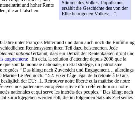
Stimme des Volkes. Populismus
nteneintritt und hoher Rente
erzählt die Geschichte des von der
en, die auf falschen
Elite betrogenen Volkes:…“.
 60 Jahre unter François Mitterrand und dann auch noch die Einführung
schiedlichen Rentensystem ihren Teil dazu beisteuerten. Jede
lement national
erkannt, dass ein Defizit der Rentenkassen droht und
ois augmentera
: „En cela, la solution d’attendre depuis 2008 que la
 que sont la monnaie nationale, un Etat stratège, un patriotisme
 cesse rognées.“ Das klingt nach Zuversicht und Engagement… allerdings
 Marine Le Pen noch: “ 52: Fixer l’âge légal de la retraite à 60 ans
bezüglich der EU: „1. Retrouver notre liberté et la maîtrise de notre
agée avec nos partenaires européens suivie d’un référendum sur notre
tés nationales et qui serve les intérêts des peuples.“ Das klingt nach
ät zurückgegeben werden soll, die im folgenden Satz als Ziel seines