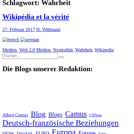
Schlagwort:
Wahrheit
Wikipédia et la vérité
27. Februar 2017
H. Wittmann
Medien
,
Web 2.0
Medien
,
Neutralität
,
Wahrheit
,
Wikipedia
Suche
nach:
Die Blogs unserer Redaktion:
Blog
Camus
Blogs
Albert Camus
CNNum
Deutsch-französische Beziehungen
Europa
Europe
EURO
DFJW
Didaktik
Fotos