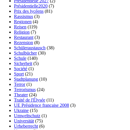
Présidentielle 2027
(2)
Présidentielle2020
(7)
Prix des lycéens
(81)
Rassismus
(3)
Regionen
(4)
Reisen
(119)
Religion
(7)
Restaurant
(3)
Rezension
(8)
Schüleraustausch
(38)
Schulbücher
(30)
Schule
(140)
Sicherheit
(5)
Société
(1)
Sport
(21)
Stadtplanung
(10)
Terror
(1)
Terrorismus
(24)
Theater
(24)
Traité de l'Élysée
(11)
UE Présidence française 2008
(3)
Ukraine
(15)
Umweltschutz
(1)
Universität
(75)
Urheberrecht
(6)