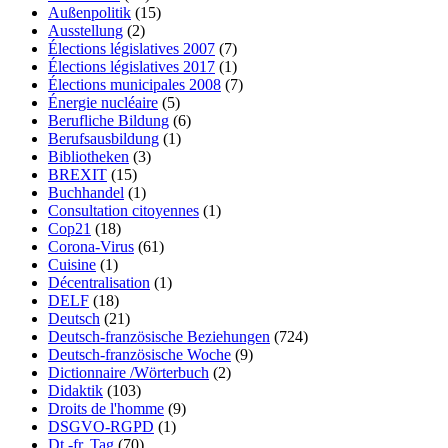
Außenpolitik
(15)
Ausstellung
(2)
Élections législatives 2007
(7)
Élections législatives 2017
(1)
Élections municipales 2008
(7)
Énergie nucléaire
(5)
Berufliche Bildung
(6)
Berufsausbildung
(1)
Bibliotheken
(3)
BREXIT
(15)
Buchhandel
(1)
Consultation citoyennes
(1)
Cop21
(18)
Corona-Virus
(61)
Cuisine
(1)
Décentralisation
(1)
DELF
(18)
Deutsch
(21)
Deutsch-französische Beziehungen
(724)
Deutsch-französische Woche
(9)
Dictionnaire /Wörterbuch
(2)
Didaktik
(103)
Droits de l'homme
(9)
DSGVO-RGPD
(1)
Dt.-fr. Tag
(70)