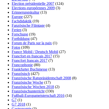
Election présidentielle 2007
(124)
Elections européennes 2009
(3)
Erinnerungskultur
(13)
Europe
(227)
Fachdidaktik
(19)
Fanzösische Filmtage
(4)
Ferien
(3)
Forschung
(19)
Fortbildung
(47)
Forum de Paris sur la paix
(1)
Fotos
(109)
France Mobil / Deutsch Mobil
(27)
Francfort en français 2017
(15)
Francfort français 2017
(7)
Francophonie
(80)
Frankfurter Buchmesse
(13)
Französisch
(427)
Französische Ratspräsidentschaft 2008
(8)
Französische Woche
(17)
Französische Wochen 2018
(2)
Französischunterricht
(330)
Fußball-Europameisterschaft 2016
(14)
G7
(1)
G7 2018
(1)
Gastronomie
(3)