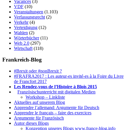
Vacances
(3)
VDF
(10)
Veranstaltungen
(1.103)
Verfassungsrecht
(2)
Verkehr
(4)
Verteidigung
(12)
Wahlen
(2)
Wörterbücher
(11)
Web 2.0
(297)
Wirtschaft
(118)
Frankreich-Blog
#Brexit oder #nonBrexit ?
#FRAFRA2017 : Les auteur-es invité-es à la Foire du Livre
de Francfort 2017
Les Rendez-vous de l’Histoire à Blois 2015
1.
Französischunterricht mit digitalen Medien
Workshop – Linkliste
Aktuelles auf unserem Blog
Apprendre l’allemand: Argumente für Deutsch
Apprendre le français – faire des exercices
Argumente für Französisch
Autor dieses Blogs
Konzeption unseres Blogs www.france-blog.info