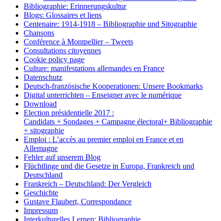
Bibliographie: Erinnerungskultur
Blogs: Glossaires et liens
Centenaire: 1914-1918 – Bibliographie und Sitographie
Chansons
Conférence à Montpellier – Tweets
Consultations citoyennes
Cookie policy page
Culture: manifestations allemandes en France
Datenschutz
Deutsch-französische Kooperationen: Unsere Bookmarks
Digital unterrichten – Enseigner avec le numérique
Download
Election présidentielle 2017 :
Candidats + Sondages + Campagne électoral+ Bibliographie
+ sitographie
Emploi : L’accès au premier emploi en France et en
Allemagne
Fehler auf unserem Blog
Flüchtlinge und die Gesetze in Europa, Frankreich und
Deutschland
Frankreich – Deutschland: Der Vergleich
Geschichte
Gustave Flaubert, Correspondance
Impressum
Interkulturelles Lernen: Bibliographie