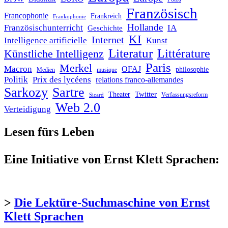
Französisch
Francophonie
Frankreich
Frankophonie
Hollande
Französischunterricht
IA
Geschichte
KI
Internet
Intelligence artificielle
Kunst
Literatur
Littérature
Künstliche Intelligenz
Paris
Merkel
Macron
OFAJ
philosophie
Medien
musique
Politik
Prix des lycéens
relations franco-allemandes
Sarkozy
Sartre
Twitter
Theater
Verfassungsreform
Sicard
Web 2.0
Verteidigung
Lesen fürs Leben
Eine Initiative von Ernst Klett Sprachen:
>
Die Lektüre-Suchmaschine von Ernst
Klett Sprachen