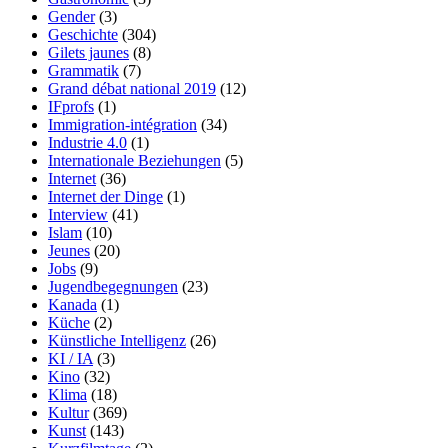
Gender
(3)
Geschichte
(304)
Gilets jaunes
(8)
Grammatik
(7)
Grand débat national 2019
(12)
IFprofs
(1)
Immigration-intégration
(34)
Industrie 4.0
(1)
Internationale Beziehungen
(5)
Internet
(36)
Internet der Dinge
(1)
Interview
(41)
Islam
(10)
Jeunes
(20)
Jobs
(9)
Jugendbegegnungen
(23)
Kanada
(1)
Küche
(2)
Künstliche Intelligenz
(26)
KI / IA
(3)
Kino
(32)
Klima
(18)
Kultur
(369)
Kunst
(143)