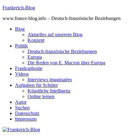
Skip
Frankreich-Blog
to
www.france-blog.info – Deutsch-französische Beziehungen
content
Blog
Aktuelles auf unserem Blog
Konzept
Politik
Deutsch-französische Beziehungen
Europa
Die Reden von E. Macron über Europa
Frankophonie
Videos
Interviews imaginaires
Aufgaben für Schüler
Künstliche Intelligenz
Online lernen
Autor
Suchen
Datenschutz
Impressum