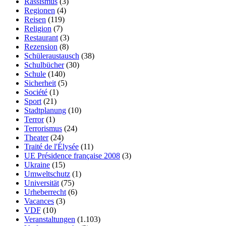
Rassismus
(3)
Regionen
(4)
Reisen
(119)
Religion
(7)
Restaurant
(3)
Rezension
(8)
Schüleraustausch
(38)
Schulbücher
(30)
Schule
(140)
Sicherheit
(5)
Société
(1)
Sport
(21)
Stadtplanung
(10)
Terror
(1)
Terrorismus
(24)
Theater
(24)
Traité de l'Élysée
(11)
UE Présidence française 2008
(3)
Ukraine
(15)
Umweltschutz
(1)
Universität
(75)
Urheberrecht
(6)
Vacances
(3)
VDF
(10)
Veranstaltungen
(1.103)