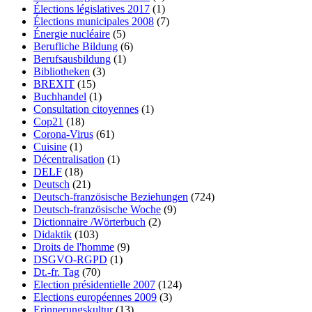
Élections législatives 2017
(1)
Élections municipales 2008
(7)
Énergie nucléaire
(5)
Berufliche Bildung
(6)
Berufsausbildung
(1)
Bibliotheken
(3)
BREXIT
(15)
Buchhandel
(1)
Consultation citoyennes
(1)
Cop21
(18)
Corona-Virus
(61)
Cuisine
(1)
Décentralisation
(1)
DELF
(18)
Deutsch
(21)
Deutsch-französische Beziehungen
(724)
Deutsch-französische Woche
(9)
Dictionnaire /Wörterbuch
(2)
Didaktik
(103)
Droits de l'homme
(9)
DSGVO-RGPD
(1)
Dt.-fr. Tag
(70)
Election présidentielle 2007
(124)
Elections européennes 2009
(3)
Erinnerungskultur
(13)