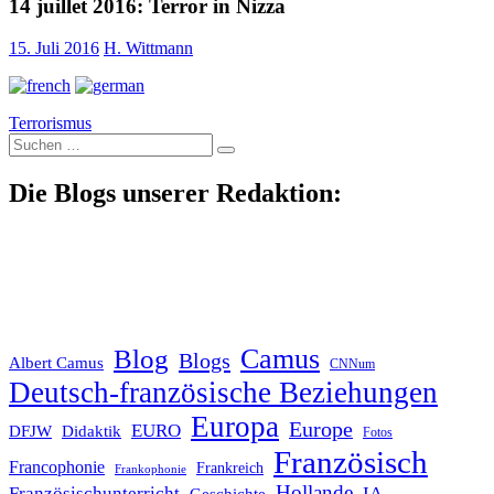
14 juillet 2016: Terror in Nizza
15. Juli 2016
H. Wittmann
Terrorismus
Suche
nach:
Die Blogs unserer Redaktion:
Blog
Camus
Blogs
Albert Camus
CNNum
Deutsch-französische Beziehungen
Europa
Europe
EURO
DFJW
Didaktik
Fotos
Französisch
Francophonie
Frankreich
Frankophonie
Hollande
Französischunterricht
IA