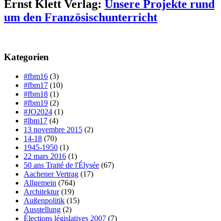
Ernst Klett Verlag:
Unsere Projekte rund
um den Französischunterricht
Kategorien
#fbm16
(3)
#fbm17
(10)
#fbm18
(1)
#fbm19
(2)
#JO2024
(1)
#lbm17
(4)
13 novembre 2015
(2)
14-18
(70)
1945-1950
(1)
22 mars 2016
(1)
50 ans Traité de l'Élysée
(67)
Aachener Vertrag
(17)
Allgemein
(764)
Architektur
(19)
Außenpolitik
(15)
Ausstellung
(2)
Élections législatives 2007
(7)