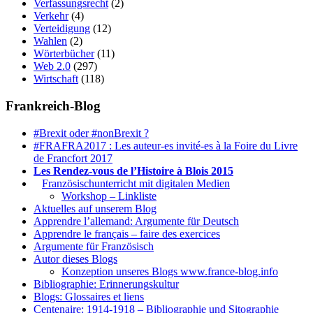
Verfassungsrecht
(2)
Verkehr
(4)
Verteidigung
(12)
Wahlen
(2)
Wörterbücher
(11)
Web 2.0
(297)
Wirtschaft
(118)
Frankreich-Blog
#Brexit oder #nonBrexit ?
#FRAFRA2017 : Les auteur-es invité-es à la Foire du Livre
de Francfort 2017
Les Rendez-vous de l’Histoire à Blois 2015
1.
Französischunterricht mit digitalen Medien
Workshop – Linkliste
Aktuelles auf unserem Blog
Apprendre l’allemand: Argumente für Deutsch
Apprendre le français – faire des exercices
Argumente für Französisch
Autor dieses Blogs
Konzeption unseres Blogs www.france-blog.info
Bibliographie: Erinnerungskultur
Blogs: Glossaires et liens
Centenaire: 1914-1918 – Bibliographie und Sitographie