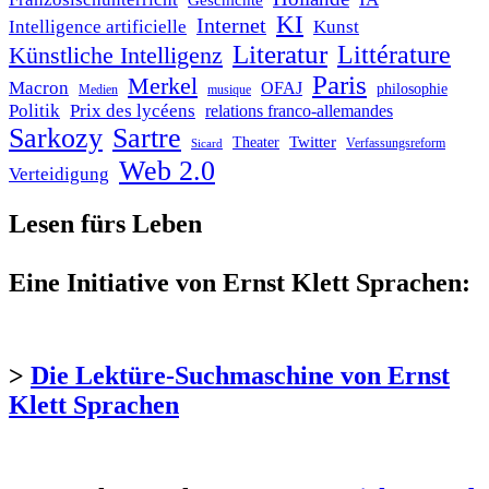
Geschichte
KI
Internet
Intelligence artificielle
Kunst
Literatur
Littérature
Künstliche Intelligenz
Paris
Merkel
Macron
OFAJ
philosophie
Medien
musique
Politik
Prix des lycéens
relations franco-allemandes
Sarkozy
Sartre
Twitter
Theater
Verfassungsreform
Sicard
Web 2.0
Verteidigung
Lesen fürs Leben
Eine Initiative von Ernst Klett Sprachen:
>
Die Lektüre-Suchmaschine von Ernst
Klett Sprachen