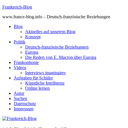
Skip
Frankreich-Blog
to
www.france-blog.info – Deutsch-französische Beziehungen
content
Blog
Aktuelles auf unserem Blog
Konzept
Politik
Deutsch-französische Beziehungen
Europa
Die Reden von E. Macron über Europa
Frankophonie
Videos
Interviews imaginaires
Aufgaben für Schüler
Künstliche Intelligenz
Online lernen
Autor
Suchen
Datenschutz
Impressum