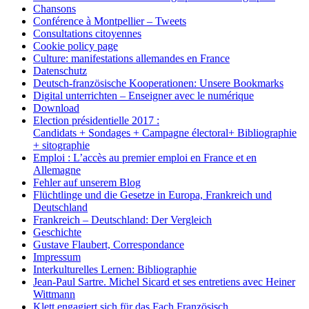
Chansons
Conférence à Montpellier – Tweets
Consultations citoyennes
Cookie policy page
Culture: manifestations allemandes en France
Datenschutz
Deutsch-französische Kooperationen: Unsere Bookmarks
Digital unterrichten – Enseigner avec le numérique
Download
Election présidentielle 2017 :
Candidats + Sondages + Campagne électoral+ Bibliographie
+ sitographie
Emploi : L’accès au premier emploi en France et en
Allemagne
Fehler auf unserem Blog
Flüchtlinge und die Gesetze in Europa, Frankreich und
Deutschland
Frankreich – Deutschland: Der Vergleich
Geschichte
Gustave Flaubert, Correspondance
Impressum
Interkulturelles Lernen: Bibliographie
Jean-Paul Sartre. Michel Sicard et ses entretiens avec Heiner
Wittmann
Klett engagiert sich für das Fach Französisch