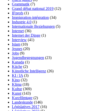
Grammatik
(7)
Grand débat national 2019
(12)
IFprofs
(1)
Immigration-intégration
(34)
Industrie 4.0
(1)
Internationale Beziehungen
(5)
Internet
(36)
Internet der Dinge
(1)
Interview
(41)
Islam
(10)
Jeunes
(20)
Jobs
(9)
Jugendbegegnungen
(23)
Kanada
(1)
Küche
(2)
Künstliche Intelligenz
(26)
KI / IA
(3)
Kino
(32)
Klima
(18)
Kultur
(369)
Kunst
(143)
Kurzfilmtage
(2)
Landeskunde
(146)
Législatives 2017
(16)