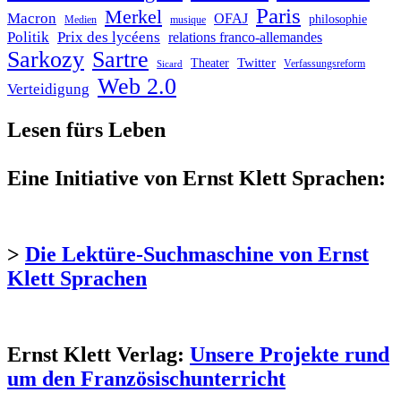
Paris
Merkel
Macron
OFAJ
philosophie
Medien
musique
Politik
Prix des lycéens
relations franco-allemandes
Sarkozy
Sartre
Twitter
Theater
Verfassungsreform
Sicard
Web 2.0
Verteidigung
Lesen fürs Leben
Eine Initiative von Ernst Klett Sprachen:
>
Die Lektüre-Suchmaschine von Ernst
Klett Sprachen
Ernst Klett Verlag:
Unsere Projekte rund
um den Französischunterricht