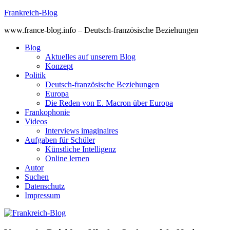
Skip
Frankreich-Blog
to
www.france-blog.info – Deutsch-französische Beziehungen
content
Blog
Aktuelles auf unserem Blog
Konzept
Politik
Deutsch-französische Beziehungen
Europa
Die Reden von E. Macron über Europa
Frankophonie
Videos
Interviews imaginaires
Aufgaben für Schüler
Künstliche Intelligenz
Online lernen
Autor
Suchen
Datenschutz
Impressum