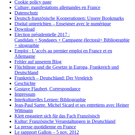
Cookie policy page
Culture: manifestations allemandes en France
Datenschutz
Deutsch-französische Kooperationen: Unsere Bookmarks
Digital unterrichten – Enseigner avec le numérique
Download
Election présidentielle 2017 :
Candidats + Sondages + Campagne électoral+ Bibliographie
+ sitographie
Emploi : L’accès au premier emploi en France et en
Allemagne
Fehler auf unserem Blog
Flüchtlinge und die Gesetze in Europa, Frankreich und
Deutschland
Frankreich – Deutschland: Der Vergleich
Geschichte
Gustave Flaubert, Correspondance
Impressum
Interkulturelles Lernen: Bibliographie
Jean-Paul Sartre. Michel Sicard et ses entretiens avec Heiner
Wittmann
Klett engagiert sich für das Fach Französisch
Kultur: Französische Veranstaltungen in Deutschland
La presse quotidienne en France
Le rappport Gallois – 5 nov. 2012