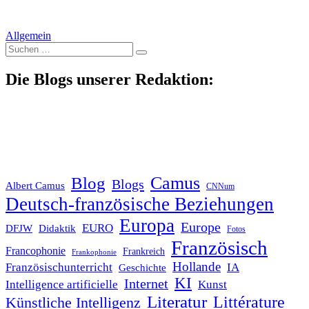
Allgemein
Suche
nach:
Die Blogs unserer Redaktion:
Blog
Camus
Blogs
Albert Camus
CNNum
Deutsch-französische Beziehungen
Europa
Europe
EURO
DFJW
Didaktik
Fotos
Französisch
Francophonie
Frankreich
Frankophonie
Hollande
Französischunterricht
IA
Geschichte
KI
Internet
Intelligence artificielle
Kunst
Literatur
Littérature
Künstliche Intelligenz