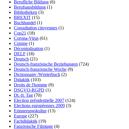
Berufliche Bildung
(6)
Berufsausbildung
(1)
Bibliotheken
(3)
BREXIT
(15)
Buchhandel
(1)
Consultation citoyennes
(1)
Cop21
(18)
Corona-Virus
(61)
Cuisine
(1)
Décentralisation
(1)
DELF
(18)
Deutsch
(21)
Deutsch-französische Beziehungen
(724)
Deutsch-französische Woche
(9)
Dictionnaire /Wörterbuch
(2)
Didaktik
(103)
Droits de l'homme
(9)
DSGVO-RGPD
(1)
Dt.-fr. Tag
(70)
Election présidentielle 2007
(124)
Elections européennes 2009
(3)
Erinnerungskultur
(13)
Europe
(227)
Fachdidaktik
(19)
Fanzösische Filmtage
(4)