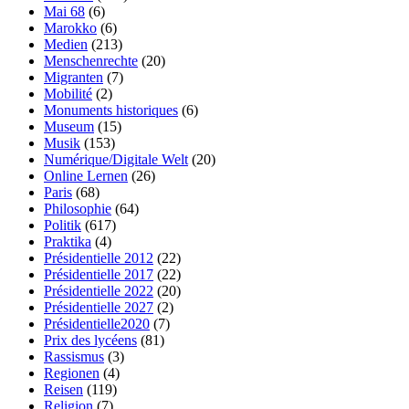
Mai 68
(6)
Marokko
(6)
Medien
(213)
Menschenrechte
(20)
Migranten
(7)
Mobilité
(2)
Monuments historiques
(6)
Museum
(15)
Musik
(153)
Numérique/Digitale Welt
(20)
Online Lernen
(26)
Paris
(68)
Philosophie
(64)
Politik
(617)
Praktika
(4)
Présidentielle 2012
(22)
Présidentielle 2017
(22)
Présidentielle 2022
(20)
Présidentielle 2027
(2)
Présidentielle2020
(7)
Prix des lycéens
(81)
Rassismus
(3)
Regionen
(4)
Reisen
(119)
Religion
(7)