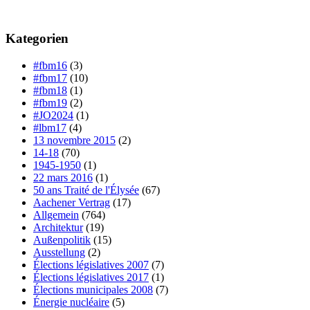
Kategorien
#fbm16
(3)
#fbm17
(10)
#fbm18
(1)
#fbm19
(2)
#JO2024
(1)
#lbm17
(4)
13 novembre 2015
(2)
14-18
(70)
1945-1950
(1)
22 mars 2016
(1)
50 ans Traité de l'Élysée
(67)
Aachener Vertrag
(17)
Allgemein
(764)
Architektur
(19)
Außenpolitik
(15)
Ausstellung
(2)
Élections législatives 2007
(7)
Élections législatives 2017
(1)
Élections municipales 2008
(7)
Énergie nucléaire
(5)