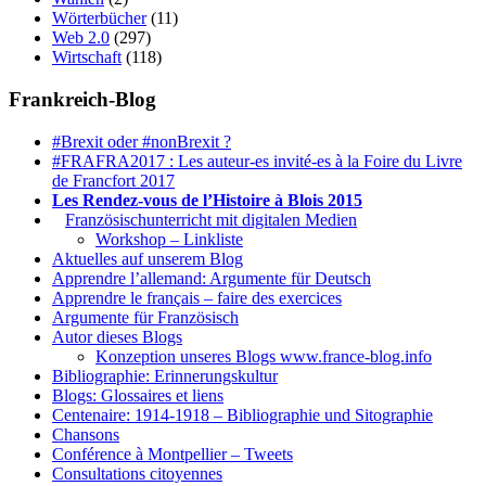
Wörterbücher
(11)
Web 2.0
(297)
Wirtschaft
(118)
Frankreich-Blog
#Brexit oder #nonBrexit ?
#FRAFRA2017 : Les auteur-es invité-es à la Foire du Livre
de Francfort 2017
Les Rendez-vous de l’Histoire à Blois 2015
1.
Französischunterricht mit digitalen Medien
Workshop – Linkliste
Aktuelles auf unserem Blog
Apprendre l’allemand: Argumente für Deutsch
Apprendre le français – faire des exercices
Argumente für Französisch
Autor dieses Blogs
Konzeption unseres Blogs www.france-blog.info
Bibliographie: Erinnerungskultur
Blogs: Glossaires et liens
Centenaire: 1914-1918 – Bibliographie und Sitographie
Chansons
Conférence à Montpellier – Tweets
Consultations citoyennes