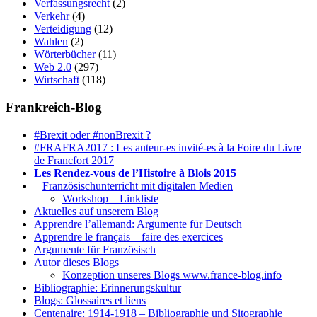
Verfassungsrecht
(2)
Verkehr
(4)
Verteidigung
(12)
Wahlen
(2)
Wörterbücher
(11)
Web 2.0
(297)
Wirtschaft
(118)
Frankreich-Blog
#Brexit oder #nonBrexit ?
#FRAFRA2017 : Les auteur-es invité-es à la Foire du Livre
de Francfort 2017
Les Rendez-vous de l’Histoire à Blois 2015
1.
Französischunterricht mit digitalen Medien
Workshop – Linkliste
Aktuelles auf unserem Blog
Apprendre l’allemand: Argumente für Deutsch
Apprendre le français – faire des exercices
Argumente für Französisch
Autor dieses Blogs
Konzeption unseres Blogs www.france-blog.info
Bibliographie: Erinnerungskultur
Blogs: Glossaires et liens
Centenaire: 1914-1918 – Bibliographie und Sitographie