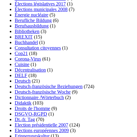
Élections législatives 2017
(1)
Élections municipales 2008
(7)
Énergie nucléaire
(5)
Berufliche Bildung
(6)
Berufsausbildung
(1)
Bibliotheken
(3)
BREXIT
(15)
Buchhandel
(1)
Consultation citoyennes
(1)
Cop21
(18)
Corona-Virus
(61)
Cuisine
(1)
Décentralisation
(1)
DELF
(18)
Deutsch
(21)
Deutsch-französische Beziehungen
(724)
Deutsch-französische Woche
(9)
Dictionnaire /Wörterbuch
(2)
Didaktik
(103)
Droits de l'homme
(9)
DSGVO-RGPD
(1)
Dt.-fr. Tag
(70)
Election présidentielle 2007
(124)
Elections européennes 2009
(3)
Erinnerungskultur
(13)