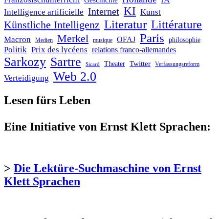
Geschichte
KI
Internet
Intelligence artificielle
Kunst
Literatur
Littérature
Künstliche Intelligenz
Paris
Merkel
Macron
OFAJ
philosophie
Medien
musique
Politik
Prix des lycéens
relations franco-allemandes
Sarkozy
Sartre
Twitter
Theater
Verfassungsreform
Sicard
Web 2.0
Verteidigung
Lesen fürs Leben
Eine Initiative von Ernst Klett Sprachen:
>
Die Lektüre-Suchmaschine von Ernst
Klett Sprachen