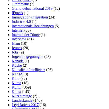
Grammatik
(7)
Grand débat national 2019
(12)
IFprofs
(1)
Immigration-intégration
(34)
Industrie 4.0
(1)
Internationale Beziehungen
(5)
Internet
(36)
Internet der Dinge
(1)
Interview
(41)
Islam
(10)
Jeunes
(20)
Jobs
(9)
Jugendbegegnungen
(23)
Kanada
(1)
Küche
(2)
Künstliche Intelligenz
(26)
KI / IA
(3)
Kino
(32)
Klima
(18)
Kultur
(369)
Kunst
(143)
Kurzfilmtage
(2)
Landeskunde
(146)
Législatives 2017
(16)