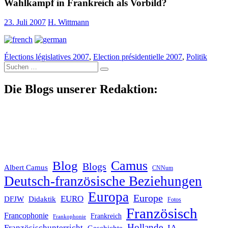
Wahlkampf in Frankreich als Vorbild?
23. Juli 2007
H. Wittmann
Élections législatives 2007
,
Election présidentielle 2007
,
Politik
Suche
nach:
Die Blogs unserer Redaktion:
Blog
Camus
Blogs
Albert Camus
CNNum
Deutsch-französische Beziehungen
Europa
Europe
EURO
DFJW
Didaktik
Fotos
Französisch
Francophonie
Frankreich
Frankophonie
Hollande
Französischunterricht
IA