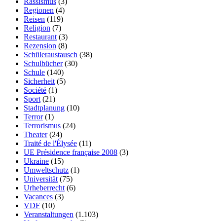
Rassismus
(3)
Regionen
(4)
Reisen
(119)
Religion
(7)
Restaurant
(3)
Rezension
(8)
Schüleraustausch
(38)
Schulbücher
(30)
Schule
(140)
Sicherheit
(5)
Société
(1)
Sport
(21)
Stadtplanung
(10)
Terror
(1)
Terrorismus
(24)
Theater
(24)
Traité de l'Élysée
(11)
UE Présidence française 2008
(3)
Ukraine
(15)
Umweltschutz
(1)
Universität
(75)
Urheberrecht
(6)
Vacances
(3)
VDF
(10)
Veranstaltungen
(1.103)