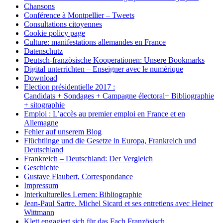
Chansons
Conférence à Montpellier – Tweets
Consultations citoyennes
Cookie policy page
Culture: manifestations allemandes en France
Datenschutz
Deutsch-französische Kooperationen: Unsere Bookmarks
Digital unterrichten – Enseigner avec le numérique
Download
Election présidentielle 2017 :
Candidats + Sondages + Campagne électoral+ Bibliographie
+ sitographie
Emploi : L’accès au premier emploi en France et en
Allemagne
Fehler auf unserem Blog
Flüchtlinge und die Gesetze in Europa, Frankreich und
Deutschland
Frankreich – Deutschland: Der Vergleich
Geschichte
Gustave Flaubert, Correspondance
Impressum
Interkulturelles Lernen: Bibliographie
Jean-Paul Sartre. Michel Sicard et ses entretiens avec Heiner
Wittmann
Klett engagiert sich für das Fach Französisch