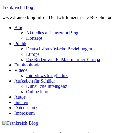
Skip
Frankreich-Blog
to
www.france-blog.info – Deutsch-französische Beziehungen
content
Blog
Aktuelles auf unserem Blog
Konzept
Politik
Deutsch-französische Beziehungen
Europa
Die Reden von E. Macron über Europa
Frankophonie
Videos
Interviews imaginaires
Aufgaben für Schüler
Künstliche Intelligenz
Online lernen
Autor
Suchen
Datenschutz
Impressum