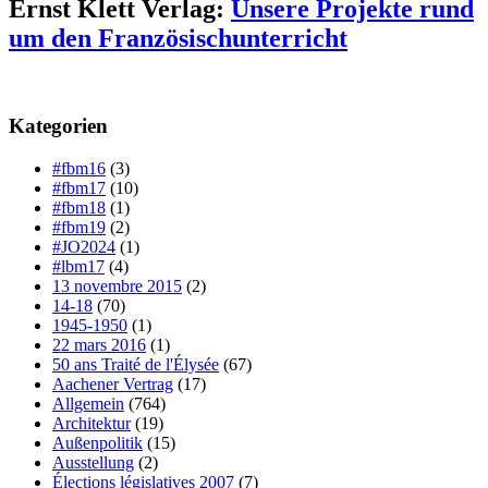
Ernst Klett Verlag:
Unsere Projekte rund
um den Französischunterricht
Kategorien
#fbm16
(3)
#fbm17
(10)
#fbm18
(1)
#fbm19
(2)
#JO2024
(1)
#lbm17
(4)
13 novembre 2015
(2)
14-18
(70)
1945-1950
(1)
22 mars 2016
(1)
50 ans Traité de l'Élysée
(67)
Aachener Vertrag
(17)
Allgemein
(764)
Architektur
(19)
Außenpolitik
(15)
Ausstellung
(2)
Élections législatives 2007
(7)