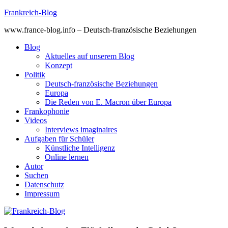
Skip
Frankreich-Blog
to
www.france-blog.info – Deutsch-französische Beziehungen
content
Blog
Aktuelles auf unserem Blog
Konzept
Politik
Deutsch-französische Beziehungen
Europa
Die Reden von E. Macron über Europa
Frankophonie
Videos
Interviews imaginaires
Aufgaben für Schüler
Künstliche Intelligenz
Online lernen
Autor
Suchen
Datenschutz
Impressum