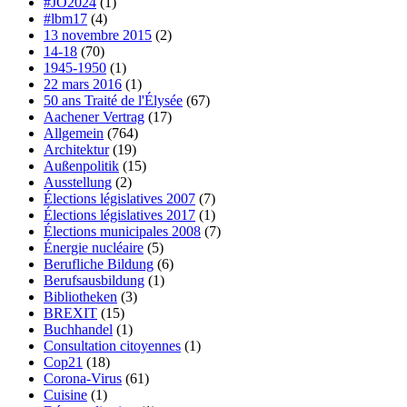
#JO2024
(1)
#lbm17
(4)
13 novembre 2015
(2)
14-18
(70)
1945-1950
(1)
22 mars 2016
(1)
50 ans Traité de l'Élysée
(67)
Aachener Vertrag
(17)
Allgemein
(764)
Architektur
(19)
Außenpolitik
(15)
Ausstellung
(2)
Élections législatives 2007
(7)
Élections législatives 2017
(1)
Élections municipales 2008
(7)
Énergie nucléaire
(5)
Berufliche Bildung
(6)
Berufsausbildung
(1)
Bibliotheken
(3)
BREXIT
(15)
Buchhandel
(1)
Consultation citoyennes
(1)
Cop21
(18)
Corona-Virus
(61)
Cuisine
(1)