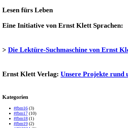
Lesen fürs Leben
Eine Initiative von Ernst Klett Sprachen:
>
Die Lektüre-Suchmaschine von Ernst Kl
Ernst Klett Verlag:
Unsere Projekte rund 
Kategorien
#fbm16
(3)
#fbm17
(10)
#fbm18
(1)
#fbm19
(2)