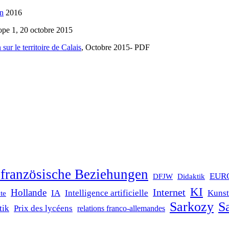
in
2016
pe 1, 20 octobre 2015
sur le territoire de Calais
, Octobre 2015- PDF
französische Beziehungen
EUR
DFJW
Didaktik
KI
Internet
Hollande
IA
Intelligence artificielle
Kunst
te
Sarkozy
Sa
tik
Prix des lycéens
relations franco-allemandes