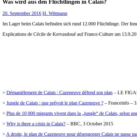
Was wird aus den Flüchtlingen in Calais?
20. September 2016
H. Wittmann
Im Lager beim Calais befinden sich rund 12.000 Flüchtlinge. Der Inn
Explications de Cécile de Kervasdoué auf France-Culture am 13.9.2
>
Démantèlement de Calais : Cazeneuve défend son plan
– LE FIGARO
>
Jungle de Calais : que prévoit le plan Cazeneuve ?
– Franceinfo – 3
>
Plus de 10 000 migrants vivent dans la „jungle“ de Calais, selon un
>
Why is there a crisis in Calais?
– BBC, 3 October 2015
>
A droite, le plan de Cazeneuve pour désengorger Calais ne passe pa