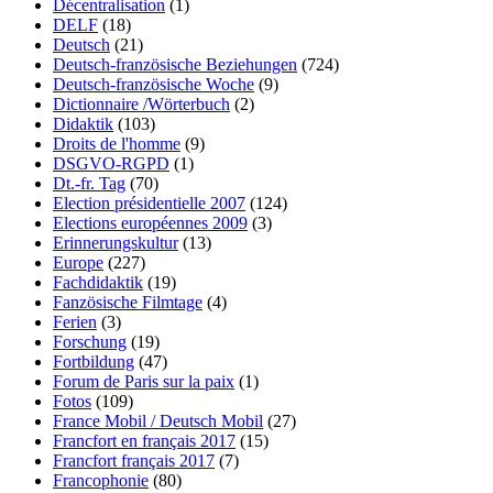
Décentralisation
(1)
DELF
(18)
Deutsch
(21)
Deutsch-französische Beziehungen
(724)
Deutsch-französische Woche
(9)
Dictionnaire /Wörterbuch
(2)
Didaktik
(103)
Droits de l'homme
(9)
DSGVO-RGPD
(1)
Dt.-fr. Tag
(70)
Election présidentielle 2007
(124)
Elections européennes 2009
(3)
Erinnerungskultur
(13)
Europe
(227)
Fachdidaktik
(19)
Fanzösische Filmtage
(4)
Ferien
(3)
Forschung
(19)
Fortbildung
(47)
Forum de Paris sur la paix
(1)
Fotos
(109)
France Mobil / Deutsch Mobil
(27)
Francfort en français 2017
(15)
Francfort français 2017
(7)
Francophonie
(80)