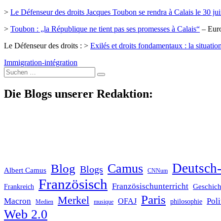
>
Le Défenseur des droits Jacques Toubon se rendra à Calais le 30 ju
>
Toubon : „la République ne tient pas ses promesses à Calais“
– Euro
Le Défenseur des droits : >
Exilés et droits fondamentaux : la situation 
Immigration-intégration
Suche
nach:
Die Blogs unserer Redaktion:
Deutsch-
Blog
Camus
Blogs
Albert Camus
CNNum
Französisch
Französischunterricht
Geschich
Frankreich
Paris
Merkel
Macron
Poli
OFAJ
philosophie
Medien
musique
Web 2.0