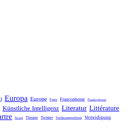
Europa
Europe
O
Francophonie
Fotos
Frankophonie
Literatur
Littérature
Künstliche Intelligenz
rtre
Verteidigung
Twitter
Theater
Verfassungsreform
Sicard