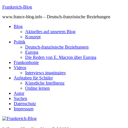
Skip
Frankreich-Blog
to
www.france-blog.info – Deutsch-französische Beziehungen
content
Blog
Aktuelles auf unserem Blog
Konzept
Politik
Deutsch-französische Beziehungen
Europa
Die Reden von E. Macron über Europa
Frankophonie
Videos
Interviews imaginaires
Aufgaben für Schüler
Künstliche Intelligenz
Online lernen
Autor
Suchen
Datenschutz
Impressum