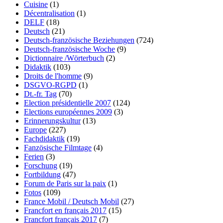
Cuisine
(1)
Décentralisation
(1)
DELF
(18)
Deutsch
(21)
Deutsch-französische Beziehungen
(724)
Deutsch-französische Woche
(9)
Dictionnaire /Wörterbuch
(2)
Didaktik
(103)
Droits de l'homme
(9)
DSGVO-RGPD
(1)
Dt.-fr. Tag
(70)
Election présidentielle 2007
(124)
Elections européennes 2009
(3)
Erinnerungskultur
(13)
Europe
(227)
Fachdidaktik
(19)
Fanzösische Filmtage
(4)
Ferien
(3)
Forschung
(19)
Fortbildung
(47)
Forum de Paris sur la paix
(1)
Fotos
(109)
France Mobil / Deutsch Mobil
(27)
Francfort en français 2017
(15)
Francfort français 2017
(7)