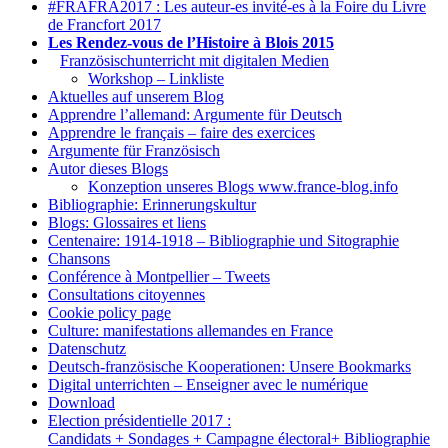
#FRAFRA2017 : Les auteur-es invité-es à la Foire du Livre
de Francfort 2017
Les Rendez-vous de l’Histoire à Blois 2015
1.
Französischunterricht mit digitalen Medien
Workshop – Linkliste
Aktuelles auf unserem Blog
Apprendre l’allemand: Argumente für Deutsch
Apprendre le français – faire des exercices
Argumente für Französisch
Autor dieses Blogs
Konzeption unseres Blogs www.france-blog.info
Bibliographie: Erinnerungskultur
Blogs: Glossaires et liens
Centenaire: 1914-1918 – Bibliographie und Sitographie
Chansons
Conférence à Montpellier – Tweets
Consultations citoyennes
Cookie policy page
Culture: manifestations allemandes en France
Datenschutz
Deutsch-französische Kooperationen: Unsere Bookmarks
Digital unterrichten – Enseigner avec le numérique
Download
Election présidentielle 2017 :
Candidats + Sondages + Campagne électoral+ Bibliographie