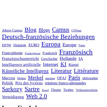
Blog
Camus
Blogs
Albert Camus
CNNum
Deutsch-französische Beziehungen
Europa
Europe
EURO
DFJW
Didaktik
Fotos
Französisch
Francophonie
Frankreich
Frankophonie
Hollande
Französischunterricht
IA
Geschichte
KI
Internet
Intelligence artificielle
Kunst
Literatur
Littérature
Künstliche Intelligenz
Paris
Merkel
Macron
OFAJ
philosophie
Medien
musique
Politik
Prix des lycéens
relations franco-allemandes
Sarkozy
Sartre
Twitter
Theater
Verfassungsreform
Sicard
Web 2.0
Verteidigung