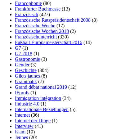
Francophonie
(80)
Frankfurter Buchmesse
(13)
Französisch
(427)
Französische Ratspräsidentschaft 2008
(8)
Französische Woche
(17)
Französische Wochen 2018
(2)
Französischunterricht
(330)
Fußball-Europameisterschaft 2016
(14)
G7
(1)
G7 2018
(1)
Gastronomie
(3)
Gender
(3)
Geschichte
(304)
Gilets jaunes
(8)
Grammatik
(7)
Grand débat national 2019
(12)
IFprofs
(1)
Immigration-intégration
(34)
Industrie 4.0
(1)
Internationale Beziehungen
(5)
Internet
(36)
Internet der Dinge
(1)
Interview
(41)
Islam
(10)
Jeunes
(20)