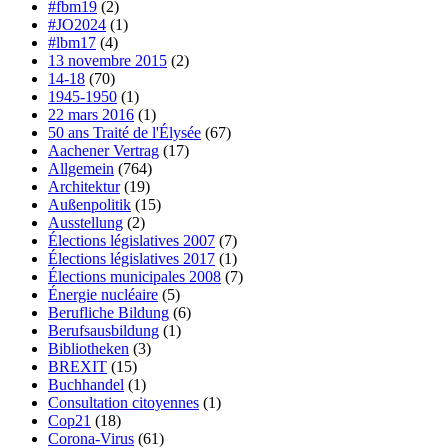
#fbm19
(2)
#JO2024
(1)
#lbm17
(4)
13 novembre 2015
(2)
14-18
(70)
1945-1950
(1)
22 mars 2016
(1)
50 ans Traité de l'Élysée
(67)
Aachener Vertrag
(17)
Allgemein
(764)
Architektur
(19)
Außenpolitik
(15)
Ausstellung
(2)
Élections législatives 2007
(7)
Élections législatives 2017
(1)
Élections municipales 2008
(7)
Énergie nucléaire
(5)
Berufliche Bildung
(6)
Berufsausbildung
(1)
Bibliotheken
(3)
BREXIT
(15)
Buchhandel
(1)
Consultation citoyennes
(1)
Cop21
(18)
Corona-Virus
(61)