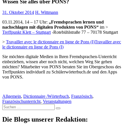
Wissen Sie alles über PONS?
31. Oktober 2014
H. Wittmann
03.11.2014, 14 – 17 Uhr:
„Fremdsprachen lernen und
nachschlagen mit digitalen Produkten von PONS“
im >
Treffpunkt Klett – Stuttgart
-Rotebühlstraße 77 – 70178 Stuttgart
>
Travailler avec le dictionnaire en ligne de Pons (I)Travailler avec
le dictionnaire en ligne de Pons (I)
Sie möchten digitale Medien in Ihren Fremdsprachen-Unterricht
einbeziehen, wissen aber noch nicht, welchen Weg Sie gehen
möchten? Mitarbeiter von PONS beraten Sie im Obergeschoss des
Treffpunktes individuell zu Schülerwörterbuch.de und den Apps
von PONS.
Allgemein
,
Dictionnaire /Wörterbuch
,
Französisch
,
Französischunterricht
,
Veranstaltungen
Suche
nach:
Die Blogs unserer Redaktion: